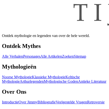
Ontdek mythologie en legenden van over de hele wereld.
Ontdek Mythes
Alle Verhalen
Personages
Alle Artikelen
Zoeken
Sitemap
Mythologieën
Noorse Mythologie
Klassieke Mythologie
Keltische
Mythologie
Arthurlegenden
Mythologische Goden
Antieke Literatuur
Over Ons
Introductie
Over Jimmy
Bibliografie
Veelgestelde Vragen
Retroversie