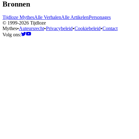
Bronnen
Tijdloze Mythes
Alle Verhalen
Alle Artikelen
Personages
© 1999-2026 Tijdloze
Mythes
•
Auteursrecht
•
Privacybeleid
•
Cookiebeleid
•
Contact
Volg ons: