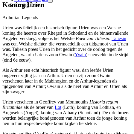
Koning Urien
Koning Urien
Arthurian Legends
Urien was feitelijk een historisch figuur. Urien was een Welshe
koning die heerste over Rheged in Schotland en de binnenvallende
Angelen versloeg, volgens het Welshe
Boek van Taliesin
.
Taliesin
was een Welshe dichter, die vermoedelijk een tijdgenoot van Urien
was. Taliesin prees Urien in het gedicht over de oorlog tegen de
Angelen, waarin Uriens zoon Owain (
Yvain
) sneuvelde in de strijd
(eind 6e eeuw).
Als Arthur een echt historisch figuur was, dan leefde Urien
ongeveer vijftig jaar na Arthur. Urien en zijn zoon Owain
verschenen later in de Mabinogion en de Arthur-legenden als
tijdgenoten van Arthur; Owain als de neef van Arthur en Urien als
zijn zwager.
Urien verscheen in Geoffrey van Monmouths
Historia regum
Britanniae
als de broer van
Lot
(Loth), koning van Lothian, en
Auguselus (Angel), koning van Albany (Schotland). De drie broers
werden belangrijke bondgenoten van Arthur toen de jonge koning
hen in hun respectievelijke koninkrijken herstelde.
Vroege tradities (Geoffrey) zeggen dat Urien de koning van Moray