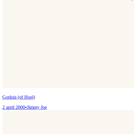
Gorlois (of Hoel)
2 april 2000
•
Jimmy Joe