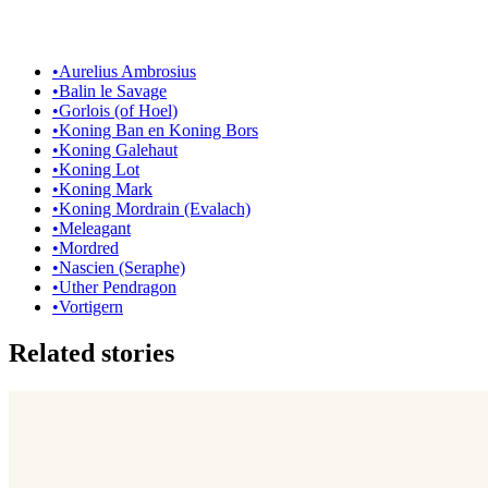
•
Aurelius Ambrosius
•
Balin le Savage
•
Gorlois (of Hoel)
•
Koning Ban en Koning Bors
•
Koning Galehaut
•
Koning Lot
•
Koning Mark
•
Koning Mordrain (Evalach)
•
Meleagant
•
Mordred
•
Nascien (Seraphe)
•
Uther Pendragon
•
Vortigern
Related stories