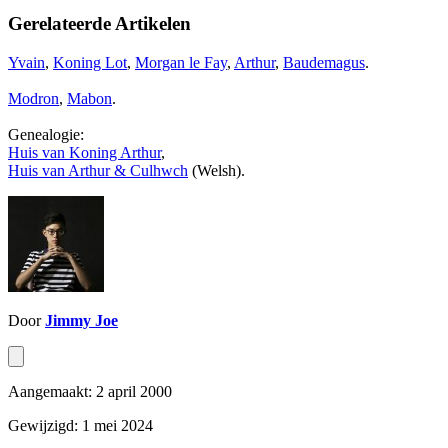
Gerelateerde Artikelen
Yvain
,
Koning Lot
,
Morgan le Fay
,
Arthur
,
Baudemagus
.
Modron
,
Mabon
.
Genealogie:
Huis van Koning Arthur
,
Huis van Arthur & Culhwch
(Welsh).
Door
Jimmy Joe
Aangemaakt: 2 april 2000
Gewijzigd: 1 mei 2024