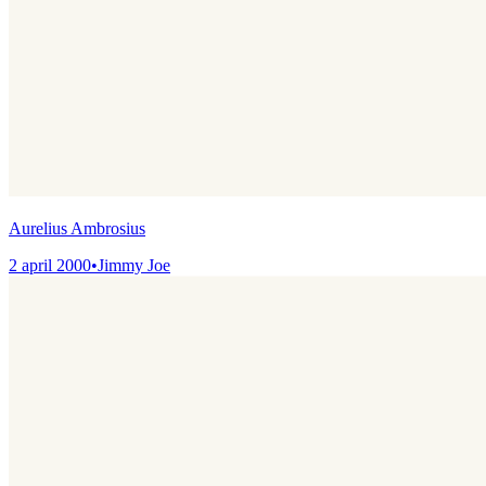
Aurelius Ambrosius
2 april 2000
•
Jimmy Joe