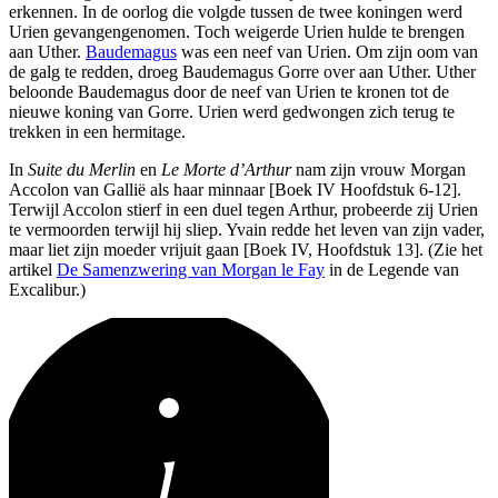
erkennen. In de oorlog die volgde tussen de twee koningen werd
Urien gevangengenomen. Toch weigerde Urien hulde te brengen
aan Uther.
Baudemagus
was een neef van Urien. Om zijn oom van
de galg te redden, droeg Baudemagus Gorre over aan Uther. Uther
beloonde Baudemagus door de neef van Urien te kronen tot de
nieuwe koning van Gorre. Urien werd gedwongen zich terug te
trekken in een hermitage.
In
Suite du Merlin
en
Le Morte d’Arthur
nam zijn vrouw Morgan
Accolon van Gallië als haar minnaar [Boek IV Hoofdstuk 6-12].
Terwijl Accolon stierf in een duel tegen Arthur, probeerde zij Urien
te vermoorden terwijl hij sliep. Yvain redde het leven van zijn vader,
maar liet zijn moeder vrijuit gaan [Boek IV, Hoofdstuk 13]. (Zie het
artikel
De Samenzwering van Morgan le Fay
in de Legende van
Excalibur.)