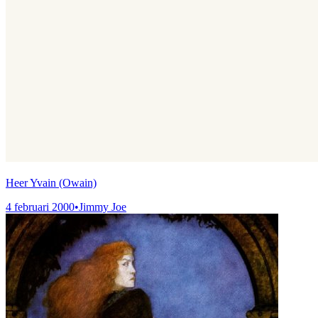
Heer Yvain (Owain)
4 februari 2000
•
Jimmy Joe