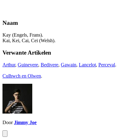
Naam
Kay (Engels, Frans).
Kai, Kei, Cai, Cei (Welsh).
Verwante Artikelen
Arthur
,
Guinevere
,
Bedivere
,
Gawain
,
Lancelot
,
Perceval
.
Culhwch en Olwen
.
Door
Jimmy Joe