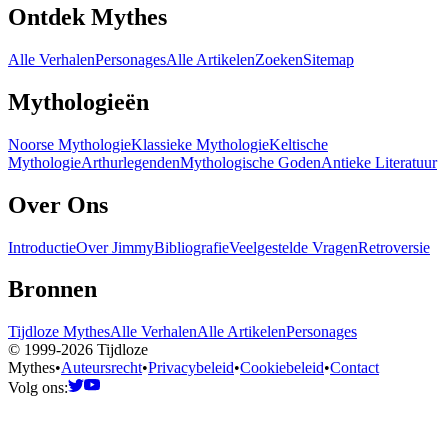
Ontdek Mythes
Alle Verhalen
Personages
Alle Artikelen
Zoeken
Sitemap
Mythologieën
Noorse Mythologie
Klassieke Mythologie
Keltische
Mythologie
Arthurlegenden
Mythologische Goden
Antieke Literatuur
Over Ons
Introductie
Over Jimmy
Bibliografie
Veelgestelde Vragen
Retroversie
Bronnen
Tijdloze Mythes
Alle Verhalen
Alle Artikelen
Personages
© 1999-2026 Tijdloze
Mythes
•
Auteursrecht
•
Privacybeleid
•
Cookiebeleid
•
Contact
Volg ons: