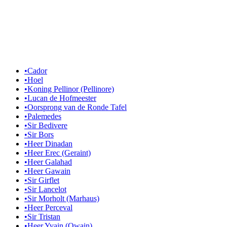
•
Cador
•
Hoel
•
Koning Pellinor (Pellinore)
•
Lucan de Hofmeester
•
Oorsprong van de Ronde Tafel
•
Palemedes
•
Sir Bedivere
•
Sir Bors
•
Heer Dinadan
•
Heer Erec (Geraint)
•
Heer Galahad
•
Heer Gawain
•
Sir Girflet
•
Sir Lancelot
•
Sir Morholt (Marhaus)
•
Heer Perceval
•
Sir Tristan
•
Heer Yvain (Owain)