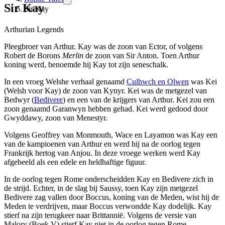
Sir Kay
Sir Kay
Arthurian Legends
Pleegbroer van Arthur. Kay was de zoon van Ector, of volgens
Robert de Borons
Merlin
de zoon van Sir Anton. Toen Arthur
koning werd, benoemde hij Kay tot zijn seneschalk.
In een vroeg Welshe verhaal genaamd
Culhwch en Olwen
was Kei
(Welsh voor Kay) de zoon van Kynyr. Kei was de metgezel van
Bedwyr (
Bedivere
) en een van de krijgers van Arthur. Kei zou een
zoon genaamd Garanwyn hebben gehad. Kei werd gedood door
Gwyddawy, zoon van Menestyr.
Volgens Geoffrey van Monmouth, Wace en Layamon was Kay een
van de kampioenen van Arthur en werd hij na de oorlog tegen
Frankrijk hertog van Anjou. In deze vroege werken werd Kay
afgebeeld als een edele en heldhaftige figuur.
In de oorlog tegen Rome onderscheidden Kay en Bedivere zich in
de strijd. Echter, in de slag bij Saussy, toen Kay zijn metgezel
Bedivere zag vallen door Boccus, koning van de Meden, wist hij de
Meden te verdrijven, maar Boccus verwondde Kay dodelijk. Kay
stierf na zijn terugkeer naar Brittannië. Volgens de versie van
Malory (Boek V) stierf Kay niet in de oorlog tegen Rome.