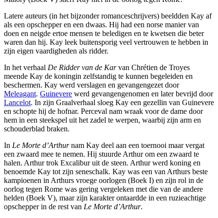
Latere auteurs (in het bijzonder romanceschrijvers) beeldden Kay af
als een opschepper en een dwaas. Hij had een norse manier van
doen en neigde ertoe mensen te beledigen en te kwetsen die beter
waren dan hij. Kay leek buitensporig veel vertrouwen te hebben in
zijn eigen vaardigheden als ridder.
In het verhaal
De Ridder van de Kar
van Chrétien de Troyes
meende Kay de koningin zelfstandig te kunnen begeleiden en
beschermen. Kay werd verslagen en gevangengezet door
Meleagant
.
Guinevere
werd gevangengenomen en later bevrijd door
Lancelot
. In zijn Graalverhaal sloeg Kay een gezellin van Guinevere
en schopte hij de hofnar. Perceval nam wraak voor de dame door
hem in een steekspel uit het zadel te werpen, waarbij zijn arm en
schouderblad braken.
In
Le Morte d’Arthur
nam Kay deel aan een toernooi maar vergat
een zwaard mee te nemen. Hij stuurde Arthur om een zwaard te
halen. Arthur trok Excalibur uit de steen. Arthur werd koning en
benoemde Kay tot zijn seneschalk. Kay was een van Arthurs beste
kampioenen in Arthurs vroege oorlogen (Boek I) en zijn rol in de
oorlog tegen Rome was gering vergeleken met die van de andere
helden (Boek V), maar zijn karakter ontaardde in een ruzieachtige
opschepper in de rest van
Le Morte d’Arthur
.