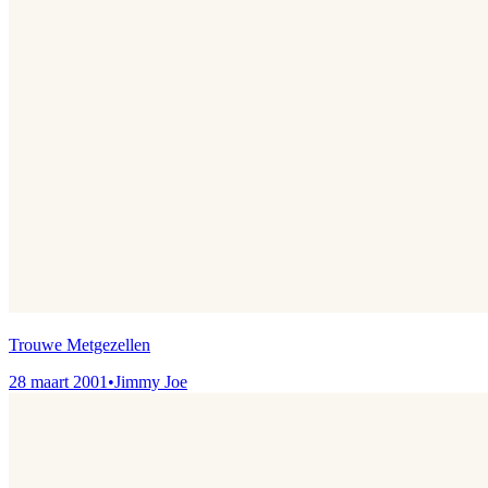
Trouwe Metgezellen
28 maart 2001
•
Jimmy Joe