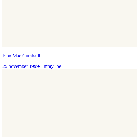
Finn Mac Cumhaill
25 november 1999
•
Jimmy Joe