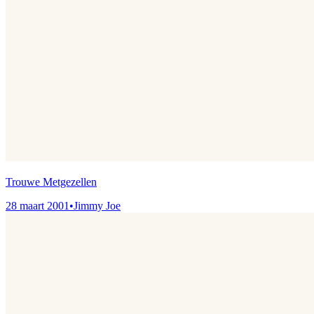
Trouwe Metgezellen
28 maart 2001
•
Jimmy Joe