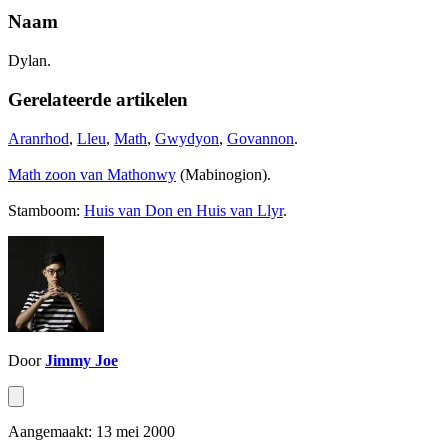
Naam
Dylan.
Gerelateerde artikelen
Aranrhod
,
Lleu
,
Math
,
Gwydyon
,
Govannon
.
Math zoon van Mathonwy
(Mabinogion).
Stamboom:
Huis van Don en Huis van Llyr
.
Door
Jimmy Joe
Aangemaakt: 13 mei 2000