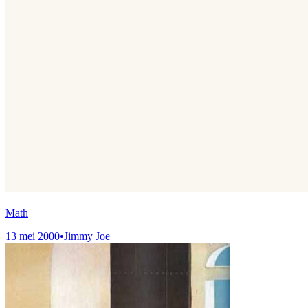
Math
13 mei 2000
•
Jimmy Joe