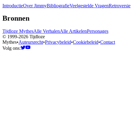
Introductie
Over Jimmy
Bibliografie
Veelgestelde Vragen
Retroversie
Bronnen
Tijdloze Mythes
Alle Verhalen
Alle Artikelen
Personages
© 1999-2026 Tijdloze
Mythes
•
Auteursrecht
•
Privacybeleid
•
Cookiebeleid
•
Contact
Volg ons: