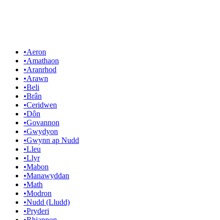
•
Aeron
•
Amathaon
•
Aranrhod
•
Arawn
•
Beli
•
Brân
•
Ceridwen
•
Dôn
•
Govannon
•
Gwydyon
•
Gwynn ap Nudd
•
Lleu
•
Llyr
•
Mabon
•
Manawyddan
•
Math
•
Modron
•
Nudd (Lludd)
•
Pryderi
•
Rhiannon