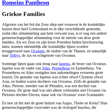
Romeins Pantheon
Griekse Families
Afgezien van het feit dat Zeus sliep met vrouwen in de koninklijke
huizen door heel Griekenland en in elke verschillende generatie,
zodat elke afstammeling aan hem verwant was, is er nog een andere
gemeenschappelijke afstamming voor de meeste van deze grote
families. Als we Zeus en zijn broer Poseidon buiten beschouwing
laten, kunnen uiteindelijk alle koninklijke lijnen worden
teruggevoerd naar
Oceanus
, de oudste van de Titanen, en natuurlijk
naar
Tethys
, de zus en echtgenote van Oceanus.
Sommige lijnen gaan ook terug naar
Iapetus
, de broer van Oceanus.
Iapetus was de vader van
Atlas
,
Prometheus
en Epimetheus. Via
Prometheus en Atlas vestigden hun nakomelingen eveneens grote
huizen. De gemalin van Iapetus was echter ofwel Clymene ofwel
Asia, en beiden waren dochters van Oceanus. Zelfs de gemalin van
Atlas, Pleione, moeder van de Pleiaden, was een dochter van
Oceanus. De grote stad was niet alleen verbonden met Oceanus via
Pleiones dochter Electra, maar ook via Oceanus’ zoon Scamander.
En hoe zit het met de grote huizen van Argos, Thebe en Kreta? Hun
gemeenschappelijke voorvader was de riviergod Inachus, die