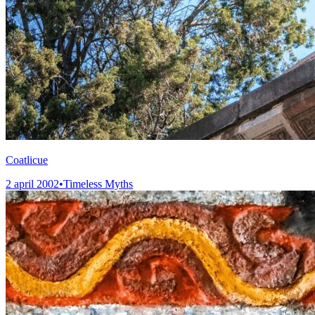
Coatlicue
2 april 2002
•
Timeless Myths