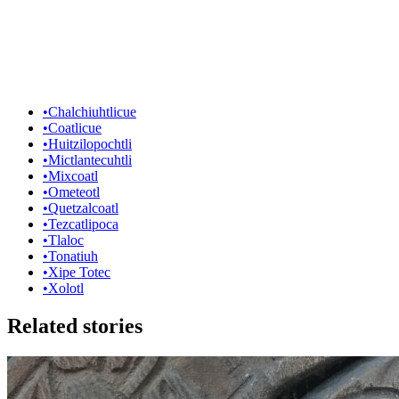
•
Chalchiuhtlicue
•
Coatlicue
•
Huitzilopochtli
•
Mictlantecuhtli
•
Mixcoatl
•
Ometeotl
•
Quetzalcoatl
•
Tezcatlipoca
•
Tlaloc
•
Tonatiuh
•
Xipe Totec
•
Xolotl
Related stories