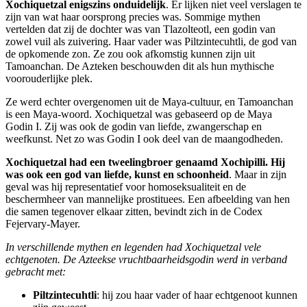
Xochiquetzal enigszins onduidelijk
. Er lijken niet veel verslagen te
zijn van wat haar oorsprong precies was. Sommige mythen
vertelden dat zij de dochter was van Tlazolteotl, een godin van
zowel vuil als zuivering. Haar vader was Piltzintecuhtli, de god van
de opkomende zon. Ze zou ook afkomstig kunnen zijn uit
Tamoanchan. De Azteken beschouwden dit als hun mythische
voorouderlijke plek.
Ze werd echter overgenomen uit de Maya-cultuur, en Tamoanchan
is een Maya-woord. Xochiquetzal was gebaseerd op de Maya
Godin I. Zij was ook de godin van liefde, zwangerschap en
weefkunst. Net zo was Godin I ook deel van de maangodheden.
Xochiquetzal had een tweelingbroer genaamd Xochipilli. Hij
was ook een god van liefde, kunst en schoonheid
. Maar in zijn
geval was hij representatief voor homoseksualiteit en de
beschermheer van mannelijke prostituees. Een afbeelding van hen
die samen tegenover elkaar zitten, bevindt zich in de Codex
Fejervary-Mayer.
In verschillende mythen en legenden had Xochiquetzal vele
echtgenoten. De Azteekse vruchtbaarheidsgodin werd in verband
gebracht met:
Piltzintecuhtli
: hij zou haar vader of haar echtgenoot kunnen