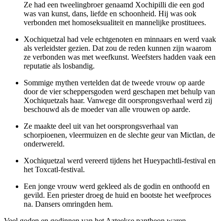
Ze had een tweelingbroer genaamd Xochipilli die een god
was van kunst, dans, liefde en schoonheid. Hij was ook
verbonden met homoseksualiteit en mannelijke prostituees.
Xochiquetzal had vele echtgenoten en minnaars en werd vaak
als verleidster gezien. Dat zou de reden kunnen zijn waarom
ze verbonden was met weefkunst. Weefsters hadden vaak een
reputatie als losbandig.
Sommige mythen vertelden dat de tweede vrouw op aarde
door de vier scheppersgoden werd geschapen met behulp van
Xochiquetzals haar. Vanwege dit oorsprongsverhaal werd zij
beschouwd als de moeder van alle vrouwen op aarde.
Ze maakte deel uit van het oorsprongsverhaal van
schorpioenen, vleermuizen en de slechte geur van Mictlan, de
onderwereld.
Xochiquetzal werd vereerd tijdens het Hueypachtli-festival en
het Toxcatl-festival.
Een jonge vrouw werd gekleed als de godin en onthoofd en
gevild. Een priester droeg de huid en bootste het weefproces
na. Dansers omringden hem.
Veel goden en godinnen van het Azteekse pantheon waren