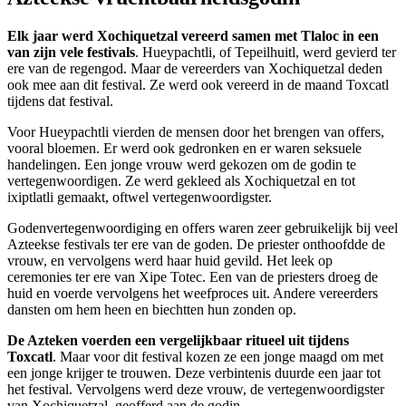
Elk jaar werd Xochiquetzal vereerd samen met Tlaloc in een
van zijn vele festivals
. Hueypachtli, of Tepeilhuitl, werd gevierd ter
ere van de regengod. Maar de vereerders van Xochiquetzal deden
ook mee aan dit festival. Ze werd ook vereerd in de maand Toxcatl
tijdens dat festival.
Voor Hueypachtli vierden de mensen door het brengen van offers,
vooral bloemen. Er werd ook gedronken en er waren seksuele
handelingen. Een jonge vrouw werd gekozen om de godin te
vertegenwoordigen. Ze werd gekleed als Xochiquetzal en tot
ixiptlatli gemaakt, oftwel vertegenwoordigster.
Godenvertegenwoordiging en offers waren zeer gebruikelijk bij veel
Azteekse festivals ter ere van de goden. De priester onthoofdde de
vrouw, en vervolgens werd haar huid gevild. Het leek op
ceremonies ter ere van Xipe Totec. Een van de priesters droeg de
huid en voerde vervolgens het weefproces uit. Andere vereerders
dansten om hem heen en biechtten hun zonden op.
De Azteken voerden een vergelijkbaar ritueel uit tijdens
Toxcatl
. Maar voor dit festival kozen ze een jonge maagd om met
een jonge krijger te trouwen. Deze verbintenis duurde een jaar tot
het festival. Vervolgens werd deze vrouw, de vertegenwoordigster
van Xochiquetzal, geofferd aan de godin.