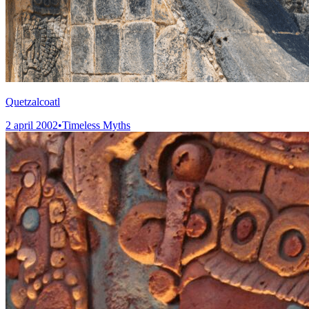
Quetzalcoatl
2 april 2002
•
Timeless Myths