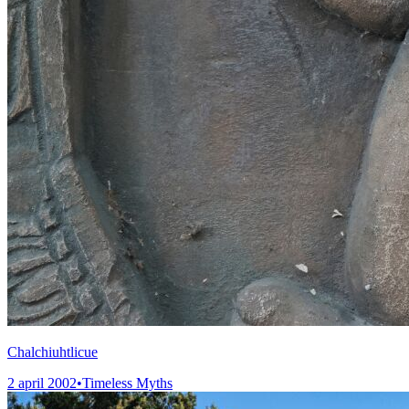
Chalchiuhtlicue
2 april 2002
•
Timeless Myths