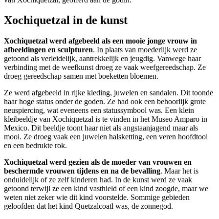
Xochiquetzal in de kunst
Xochiquetzal werd afgebeeld als een mooie jonge vrouw in
afbeeldingen en sculpturen
. In plaats van moederlijk werd ze
getoond als verleidelijk, aantrekkelijk en jeugdig. Vanwege haar
verbinding met de weefkunst droeg ze vaak weefgereedschap. Ze
droeg gereedschap samen met boeketten bloemen.
Ze werd afgebeeld in rijke kleding, juwelen en sandalen. Dit toonde
haar hoge status onder de goden. Ze had ook een behoorlijk grote
neuspiercing, wat eveneens een statussymbool was. Een klein
kleibeeldje van Xochiquetzal is te vinden in het Museo Amparo in
Mexico. Dit beeldje toont haar niet als angstaanjagend maar als
mooi. Ze droeg vaak een juwelen halsketting, een veren hoofdtooi
en een bedrukte rok.
Xochiquetzal werd gezien als de moeder van vrouwen en
beschermde vrouwen tijdens en na de bevalling
. Maar het is
onduidelijk of ze zelf kinderen had. In de kunst werd ze vaak
getoond terwijl ze een kind vasthield of een kind zoogde, maar we
weten niet zeker wie dit kind voorstelde. Sommige gebieden
geloofden dat het kind Quetzalcoatl was, de zonnegod.