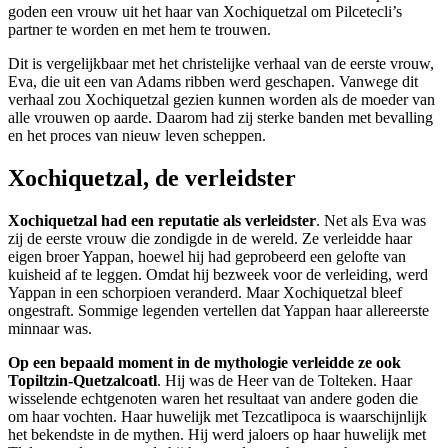
goden een vrouw uit het haar van Xochiquetzal om Pilcetecli’s
partner te worden en met hem te trouwen.
Dit is vergelijkbaar met het christelijke verhaal van de eerste vrouw,
Eva, die uit een van Adams ribben werd geschapen. Vanwege dit
verhaal zou Xochiquetzal gezien kunnen worden als de moeder van
alle vrouwen op aarde. Daarom had zij sterke banden met bevalling
en het proces van nieuw leven scheppen.
Xochiquetzal, de verleidster
Xochiquetzal had een reputatie als verleidster
. Net als Eva was
zij de eerste vrouw die zondigde in de wereld. Ze verleidde haar
eigen broer Yappan, hoewel hij had geprobeerd een gelofte van
kuisheid af te leggen. Omdat hij bezweek voor de verleiding, werd
Yappan in een schorpioen veranderd. Maar Xochiquetzal bleef
ongestraft. Sommige legenden vertellen dat Yappan haar allereerste
minnaar was.
Op een bepaald moment in de mythologie verleidde ze ook
Topiltzin-Quetzalcoatl
. Hij was de Heer van de Tolteken. Haar
wisselende echtgenoten waren het resultaat van andere goden die
om haar vochten. Haar huwelijk met Tezcatlipoca is waarschijnlijk
het bekendste in de mythen. Hij werd jaloers op haar huwelijk met