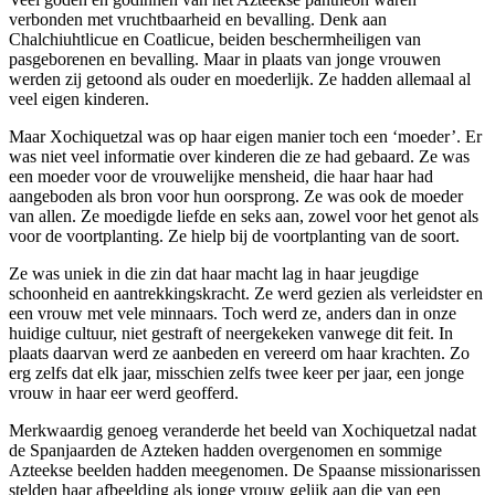
verbonden met vruchtbaarheid en bevalling. Denk aan
Chalchiuhtlicue en Coatlicue, beiden beschermheiligen van
pasgeborenen en bevalling. Maar in plaats van jonge vrouwen
werden zij getoond als ouder en moederlijk. Ze hadden allemaal al
veel eigen kinderen.
Maar Xochiquetzal was op haar eigen manier toch een ‘moeder’. Er
was niet veel informatie over kinderen die ze had gebaard. Ze was
een moeder voor de vrouwelijke mensheid, die haar haar had
aangeboden als bron voor hun oorsprong. Ze was ook de moeder
van allen. Ze moedigde liefde en seks aan, zowel voor het genot als
voor de voortplanting. Ze hielp bij de voortplanting van de soort.
Ze was uniek in die zin dat haar macht lag in haar jeugdige
schoonheid en aantrekkingskracht. Ze werd gezien als verleidster en
een vrouw met vele minnaars. Toch werd ze, anders dan in onze
huidige cultuur, niet gestraft of neergekeken vanwege dit feit. In
plaats daarvan werd ze aanbeden en vereerd om haar krachten. Zo
erg zelfs dat elk jaar, misschien zelfs twee keer per jaar, een jonge
vrouw in haar eer werd geofferd.
Merkwaardig genoeg veranderde het beeld van Xochiquetzal nadat
de Spanjaarden de Azteken hadden overgenomen en sommige
Azteekse beelden hadden meegenomen. De Spaanse missionarissen
stelden haar afbeelding als jonge vrouw gelijk aan die van een