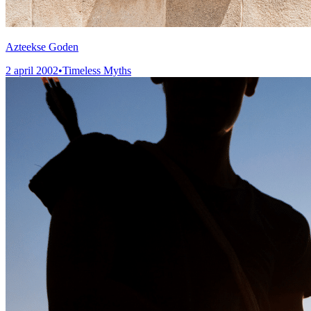
Azteekse Goden
2 april 2002
•
Timeless Myths