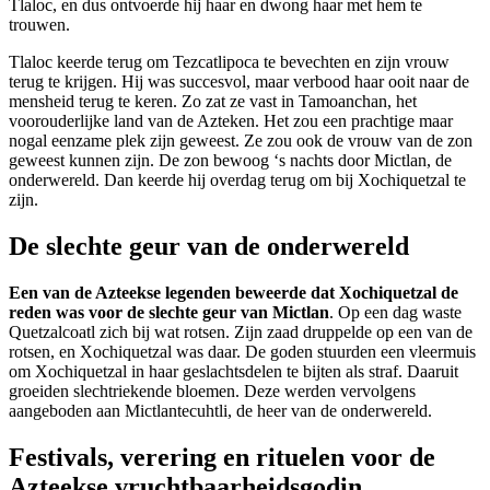
Tlaloc, en dus ontvoerde hij haar en dwong haar met hem te
trouwen.
Tlaloc keerde terug om Tezcatlipoca te bevechten en zijn vrouw
terug te krijgen. Hij was succesvol, maar verbood haar ooit naar de
mensheid terug te keren. Zo zat ze vast in Tamoanchan, het
voorouderlijke land van de Azteken. Het zou een prachtige maar
nogal eenzame plek zijn geweest. Ze zou ook de vrouw van de zon
geweest kunnen zijn. De zon bewoog ‘s nachts door Mictlan, de
onderwereld. Dan keerde hij overdag terug om bij Xochiquetzal te
zijn.
De slechte geur van de onderwereld
Een van de Azteekse legenden beweerde dat Xochiquetzal de
reden was voor de slechte geur van Mictlan
. Op een dag waste
Quetzalcoatl zich bij wat rotsen. Zijn zaad druppelde op een van de
rotsen, en Xochiquetzal was daar. De goden stuurden een vleermuis
om Xochiquetzal in haar geslachtsdelen te bijten als straf. Daaruit
groeiden slechtriekende bloemen. Deze werden vervolgens
aangeboden aan Mictlantecuhtli, de heer van de onderwereld.
Festivals, verering en rituelen voor de
Azteekse vruchtbaarheidsgodin