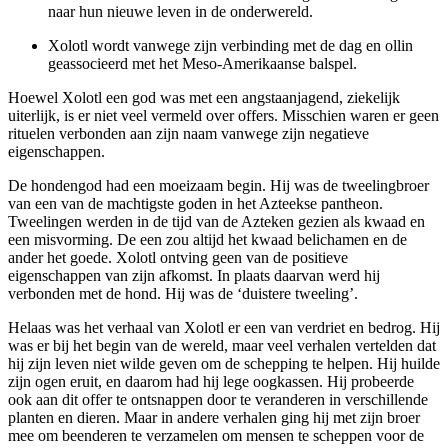
naar hun nieuwe leven in de onderwereld.
Xolotl wordt vanwege zijn verbinding met de dag en ollin
geassocieerd met het Meso-Amerikaanse balspel.
Hoewel Xolotl een god was met een angstaanjagend, ziekelijk
uiterlijk, is er niet veel vermeld over offers. Misschien waren er geen
rituelen verbonden aan zijn naam vanwege zijn negatieve
eigenschappen.
De hondengod had een moeizaam begin. Hij was de tweelingbroer
van een van de machtigste goden in het Azteekse pantheon.
Tweelingen werden in de tijd van de Azteken gezien als kwaad en
een misvorming. De een zou altijd het kwaad belichamen en de
ander het goede. Xolotl ontving geen van de positieve
eigenschappen van zijn afkomst. In plaats daarvan werd hij
verbonden met de hond. Hij was de ‘duistere tweeling’.
Helaas was het verhaal van Xolotl er een van verdriet en bedrog. Hij
was er bij het begin van de wereld, maar veel verhalen vertelden dat
hij zijn leven niet wilde geven om de schepping te helpen. Hij huilde
zijn ogen eruit, en daarom had hij lege oogkassen. Hij probeerde
ook aan dit offer te ontsnappen door te veranderen in verschillende
planten en dieren. Maar in andere verhalen ging hij met zijn broer
mee om beenderen te verzamelen om mensen te scheppen voor de