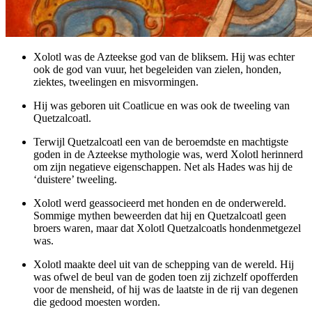
Xolotl was de Azteekse god van de bliksem. Hij was echter
ook de god van vuur, het begeleiden van zielen, honden,
ziektes, tweelingen en misvormingen.
Hij was geboren uit Coatlicue en was ook de tweeling van
Quetzalcoatl.
Terwijl Quetzalcoatl een van de beroemdste en machtigste
goden in de Azteekse mythologie was, werd Xolotl herinnerd
om zijn negatieve eigenschappen. Net als Hades was hij de
‘duistere’ tweeling.
Xolotl werd geassocieerd met honden en de onderwereld.
Sommige mythen beweerden dat hij en Quetzalcoatl geen
broers waren, maar dat Xolotl Quetzalcoatls hondenmetgezel
was.
Xolotl maakte deel uit van de schepping van de wereld. Hij
was ofwel de beul van de goden toen zij zichzelf opofferden
voor de mensheid, of hij was de laatste in de rij van degenen
die gedood moesten worden.