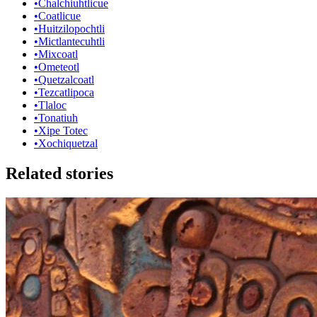
•
Chalchiuhtlicue
•
Coatlicue
•
Huitzilopochtli
•
Mictlantecuhtli
•
Mixcoatl
•
Ometeotl
•
Quetzalcoatl
•
Tezcatlipoca
•
Tlaloc
•
Tonatiuh
•
Xipe Totec
•
Xochiquetzal
Related stories