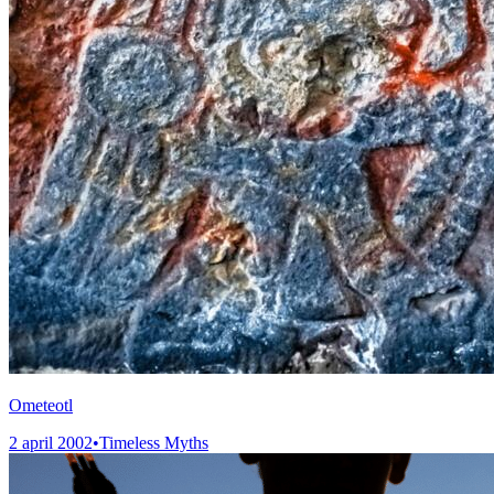
Ometeotl
2 april 2002
•
Timeless Myths