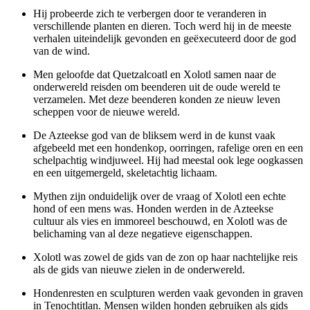
Hij probeerde zich te verbergen door te veranderen in
verschillende planten en dieren. Toch werd hij in de meeste
verhalen uiteindelijk gevonden en geëxecuteerd door de god
van de wind.
Men geloofde dat Quetzalcoatl en Xolotl samen naar de
onderwereld reisden om beenderen uit de oude wereld te
verzamelen. Met deze beenderen konden ze nieuw leven
scheppen voor de nieuwe wereld.
De Azteekse god van de bliksem werd in de kunst vaak
afgebeeld met een hondenkop, oorringen, rafelige oren en een
schelpachtig windjuweel. Hij had meestal ook lege oogkassen
en een uitgemergeld, skeletachtig lichaam.
Mythen zijn onduidelijk over de vraag of Xolotl een echte
hond of een mens was. Honden werden in de Azteekse
cultuur als vies en immoreel beschouwd, en Xolotl was de
belichaming van al deze negatieve eigenschappen.
Xolotl was zowel de gids van de zon op haar nachtelijke reis
als de gids van nieuwe zielen in de onderwereld.
Hondenresten en sculpturen werden vaak gevonden in graven
in Tenochtitlan. Mensen wilden honden gebruiken als gids