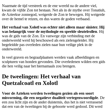
Naarmate de tijd verstreek en de ene wereld na de andere viel,
kwam de vijfde Zon tot bestaan. Net als in de mythe over Tonatiuh,
de Azteekse zonnegod, weigerde de Zon te bewegen. Hij weigerde
over de hemel te reizen, en dus waren de goden verbaasd.
Het verhaal van Xolotl was echter niet alleen maar sinister. Hij
was belangrijk voor de mythologie en speelde sleutelrollen
. Hij
was de gids van de Zon. En vanwege zijn verbinding met de
onderwereld werd hij beschouwd als een zielengeleider. Hij
begeleidde pas overleden zielen naar hun veilige plek in de
onderwereld.
In veel graven en begraafplaatsen werden vaak afbeeldingen en
sculpturen van honden gevonden. Die overledenen wilden een gids
die hen veilig naar het hiernamaals zou brengen.
De tweelingen: Het verhaal van
Quetzalcoatl en Xolotl
Voor de Azteken werden tweelingen gezien als een soort
misvorming, die een negatieve dualiteit vertegenwoordigde
. De
een zou licht zijn en de ander duisternis, dus het is niet verrassend
dat een van de tweelingen bij de geboorte werd gedood. Dit werd