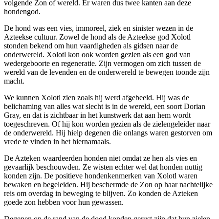
volgende Zon of wereld. Er waren dus twee kanten aan deze
hondengod.
De hond was een vies, immoreel, ziek en sinister wezen in de
Azteekse cultuur. Zowel de hond als de Azteekse god Xolotl
stonden bekend om hun vaardigheden als gidsen naar de
onderwereld. Xolotl kon ook worden gezien als een god van
wedergeboorte en regeneratie. Zijn vermogen om zich tussen de
wereld van de levenden en de onderwereld te bewegen toonde zijn
macht.
We kunnen Xolotl zien zoals hij werd afgebeeld. Hij was de
belichaming van alles wat slecht is in de wereld, een soort Dorian
Gray, en dat is zichtbaar in het kunstwerk dat aan hem wordt
toegeschreven. Of hij kon worden gezien als de zielengeleider naar
de onderwereld. Hij hielp degenen die onlangs waren gestorven om
vrede te vinden in het hiernamaals.
De Azteken waardeerden honden niet omdat ze hen als vies en
gevaarlijk beschouwden. Ze wisten echter wel dat honden nuttig
konden zijn. De positieve hondenkenmerken van Xolotl waren
bewaken en begeleiden. Hij beschermde de Zon op haar nachtelijke
reis om overdag in beweging te blijven. Zo konden de Azteken
goede zon hebben voor hun gewassen.
Degenen op de rand van de dood konden gerust zijn dat hun zielen