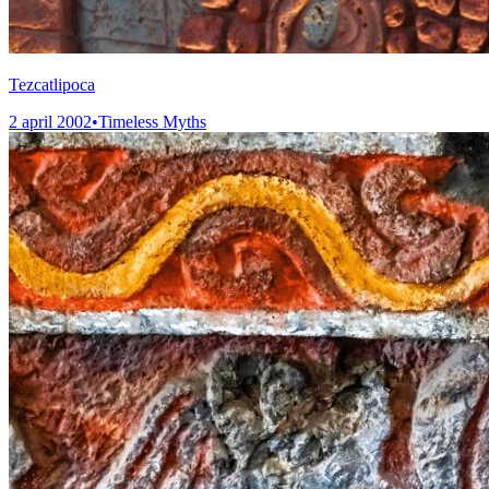
Tezcatlipoca
2 april 2002
•
Timeless Myths