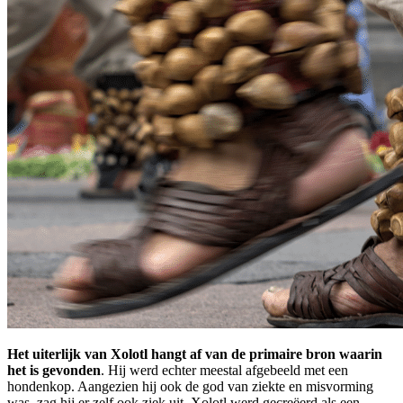
Het uiterlijk van Xolotl hangt af van de primaire bron waarin
het is gevonden
. Hij werd echter meestal afgebeeld met een
hondenkop. Aangezien hij ook de god van ziekte en misvorming
was, zag hij er zelf ook ziek uit. Xolotl werd gecreëerd als een