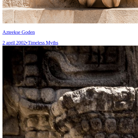
Azteekse Goden
2 april 2002
•
Timeless Myths