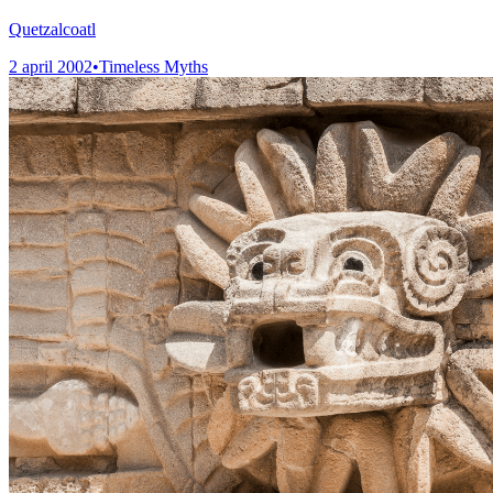
Quetzalcoatl
2 april 2002
•
Timeless Myths