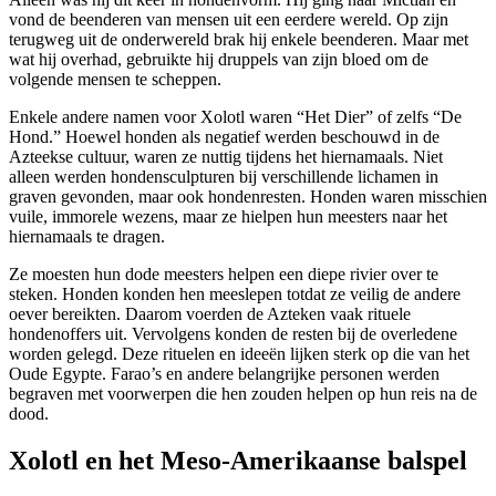
vond de beenderen van mensen uit een eerdere wereld. Op zijn
terugweg uit de onderwereld brak hij enkele beenderen. Maar met
wat hij overhad, gebruikte hij druppels van zijn bloed om de
volgende mensen te scheppen.
Enkele andere namen voor Xolotl waren “Het Dier” of zelfs “De
Hond.” Hoewel honden als negatief werden beschouwd in de
Azteekse cultuur, waren ze nuttig tijdens het hiernamaals. Niet
alleen werden hondensculpturen bij verschillende lichamen in
graven gevonden, maar ook hondenresten. Honden waren misschien
vuile, immorele wezens, maar ze hielpen hun meesters naar het
hiernamaals te dragen.
Ze moesten hun dode meesters helpen een diepe rivier over te
steken. Honden konden hen meeslepen totdat ze veilig de andere
oever bereikten. Daarom voerden de Azteken vaak rituele
hondenoffers uit. Vervolgens konden de resten bij de overledene
worden gelegd. Deze rituelen en ideeën lijken sterk op die van het
Oude Egypte. Farao’s en andere belangrijke personen werden
begraven met voorwerpen die hen zouden helpen op hun reis na de
dood.
Xolotl en het Meso-Amerikaanse balspel