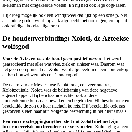
skeletman met omgekeerde voeten. En hij had ook lege oogkassen.
Hij droeg mogelijk ook een windjuweel dat lijkt op een schelp. Net
als andere goden werd hij vaak afgebeeld met oorringen, en hij had
ook rafelige, hondachtige oren.
De hondenverbinding: Xolotl, de Azteekse
wolfsgod
Voor de Azteken was de hond geen positief wezen
. Het werd
geassocieerd met alles wat vies, ziek en sinister was. Daarom was
het geen compliment dat Xolotl werd afgebeeld met een hondenkop
en beschouwd werd als een ‘hondengod’.
De naam van de Mexicaanse Naakthond, een zeer oud ras, is
Xoloitzcuintle. Xolotl was de belichaming van deze negatieve
eigenschappen. Hij belichaamde echter ook andere
hondenkenmerken zoals bewaken en begeleiden. Hij beschermde en
begeleidde de zon op haar nachtelijke reis. Hij begeleidde ook pas
gestorven zielen naar hun volgende bestemming in het hiernamaals.
Een van de scheppingsmythen stelt dat Xolotl niet met zijn
broer meereisde om beenderen te verzamelen
. Xolotl ging alleen.
Alleen was hij dit keer in hondenvorm. Hij ging naar Mictlan en