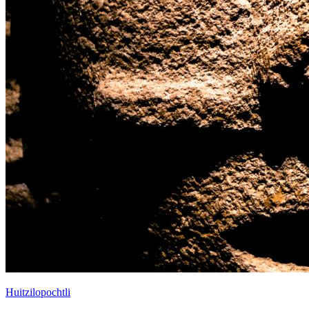
Huitzilopochtli