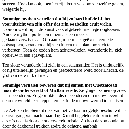
sterven. Hoe dan ook, toen het zijn beurt was om zichzelf te geven,
weigerde hij.
Sommige mythen vertellen dat hij zo hard huilde bij het
vooruitzicht van zijn offer dat zijn oogbollen eruit vielen
.
Daarom werd hij in de kunst vaak afgebeeld met lege oogkassen.
Andere mythen portretteren hem als een meester-
gedaanteverwisselaar. Om aan zijn beurt als geëxecuteerde te
ontsnappen, veranderde hij zich in een maisplant om zich te
verbergen. Toen de goden hem achtervolgden, veranderde hij zich
opnieuw in een agaveplant.
Ten slotte veranderde hij zich in een salamander. Het is onduidelijk
of hij uiteindelijk gevangen en geëxecuteerd werd door Ehecatl, de
god van de wind, of niet.
Sommige verhalen beweren dat hij samen met Quetzalcoatl
naar de onderwereld of Mictlan reisde
. Ze gingen samen op zoek
naar beenderen. Ze gebruikten deze beenderen om nieuw leven uit
de oude wereld te scheppen en het in de nieuwe wereld te plaatsen.
De Azteken hebben dit deel van het verhaal mogelijk beschouwd als
de overgang van nacht naar dag. Xolotl begeleidde de zon terwijl
deze ‘s nachts door de onderwereld reisde. Zo kon de zon opnieuw
door de daghemel trekken zodra de ochtend aanbrak.