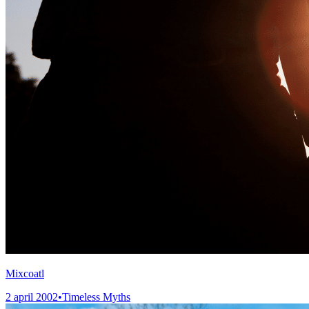
Mixcoatl
2 april 2002
•
Timeless Myths