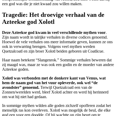
een god was die je niet kwaad zou willen maken.
Tragedie: Het droevige verhaal van de
Azteekse god Xolotl
Deze Azteekse god kwam in veel verschillende mythen voor
.
Zijn naam wordt in talrijke verhalen in diverse codices genoemd.
Hoewel de vele verhalen ons meer informatie geven, kunnen ze ons
ook in verwarring brengen. Volgens veel mythen werden
Quetzalcoatl en zijn broer Xolotl beiden geboren uit Coatlicue.
Haar naam betekent “Slangenrok.” Sommige verhalen beweren dat
zij maagd was, maar ze was ook een godin en de moeder van andere
Azteekse goden.
Xolotl was verbonden met de donkere kant van Venus, wat
hem de naam god van het vuur opleverde, ook wel “de
avondster” genoemd.
Terwijl Quetzalcoatl een van de
Zonnen/werelden werd, bleef Xolotl achter en werd hij herinnerd
om wat hij niet had gedaan.
In sommige mythen wilden alle goden zichzelf opofferen zodat het
menselijk ras kon overleven. Xolotl was mogelijk de beul, die elke
god een voor een doodde. Of hij wachtte op zijn beurt om te