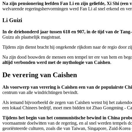
Na zijn pensionering leefden Fan Li en zijn geliefde, Xi Shi (een
welvarende regeringshervormingen werd Fan Li al snel erkend en vere
Li Guizi
In de driehonderd jaar tussen 618 en 907, in de tijd van de Tang
Guizu als plaatselijk magistraat.
Tijdens zijn dienst bracht hij ongekende rijkdom naar de regio door z
Na zijn dood bouwden de mensen een tempel ter ere van hem en bego
altijd verbonden werd met de mythologie van Caishen
.
De verering van Caishen
Als voorwerp van verering is Caishen een van de populairste Ch
centrum van alle windrichtingen bevindt.
Als iemand bijvoorbeeld de zegen van Caishen wenst bij het zakendo
een lokaal Chinees bedrijf, moet men bidden tot Zhao Gongming - C
Tijdens het begin van het communistische bewind in China prob
voornaamste doelwitten van de regering, en al snel werden tempels d
georiënteerde culturen, zoals die van Taiwan, Singapore, Zuid-Kore