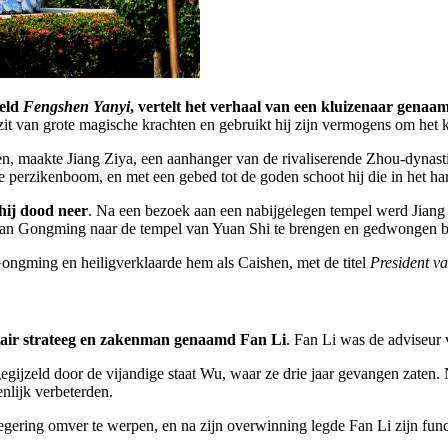
teld
Fengshen Yanyi
, vertelt het verhaal van een kluizenaar gen
zit van grote magische krachten en gebruikt hij zijn vermogens om het k
den, maakte Jiang Ziya, een aanhanger van de rivaliserende Zhou-dynas
e perzikenboom, en met een gebed tot de goden schoot hij die in het ha
hij dood neer
. Na een bezoek aan een nabijgelegen tempel werd Jiang 
 van Gongming naar de tempel van Yuan Shi te brengen en gedwongen b
ongming en heiligverklaarde hem als Caishen, met de titel
President va
itair strateeg en zakenman genaamd Fan Li
. Fan Li was de adviseur
gijzeld door de vijandige staat Wu, waar ze drie jaar gevangen zaten
nlijk verbeterden.
regering omver te werpen, en na zijn overwinning legde Fan Li zijn fun