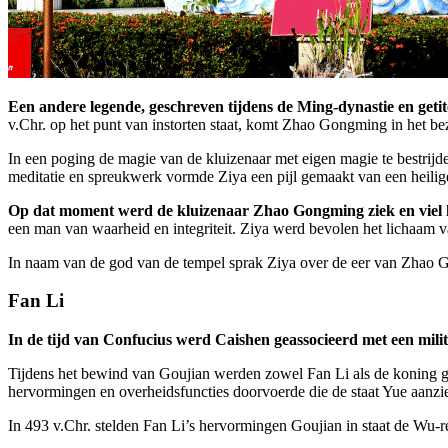
Een andere legende, geschreven tijdens de Ming-dynastie en geti
v.Chr. op het punt van instorten staat, komt Zhao Gongming in het be
In een poging de magie van de kluizenaar met eigen magie te bestrij
meditatie en spreukwerk vormde Ziya een pijl gemaakt van een heilig
Op dat moment werd de kluizenaar Zhao Gongming ziek en viel 
een man van waarheid en integriteit. Ziya werd bevolen het lichaam
In naam van de god van de tempel sprak Ziya over de eer van Zhao G
Fan Li
In de tijd van Confucius werd Caishen geassocieerd met een mil
Tijdens het bewind van Goujian werden zowel Fan Li als de koning ge
hervormingen en overheidsfuncties doorvoerde die de staat Yue aanzie
In 493 v.Chr. stelden Fan Li’s hervormingen Goujian in staat de Wu-