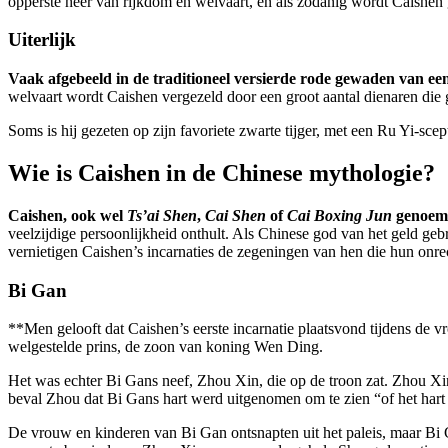
opperste heer van rijkdom en welvaart, en als zodanig wordt Caishen 
Uiterlijk
Vaak afgebeeld in de traditioneel versierde rode gewaden van ee
welvaart wordt Caishen vergezeld door een groot aantal dienaren die go
Soms is hij gezeten op zijn favoriete zwarte tijger, met een Ru Yi-sc
Wie is Caishen in de Chinese mythologie?
Caishen, ook wel
Ts’ai Shen
,
Cai Shen
of
Cai Boxing Jun
genoemd,
veelzijdige persoonlijkheid onthult. Als Chinese god van het geld g
vernietigen Caishen’s incarnaties de zegeningen van hen die hun onr
Bi Gan
**Men gelooft dat Caishen’s eerste incarnatie plaatsvond tijdens de 
welgestelde prins, de zoon van koning Wen Ding.
Het was echter Bi Gans neef, Zhou Xin, die op de troon zat. Zhou Xin
beval Zhou dat Bi Gans hart werd uitgenomen om te zien “of het hart
De vrouw en kinderen van Bi Gan ontsnapten uit het paleis, maar Bi Gan