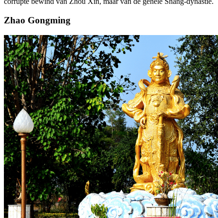
corrupte bewind van Zhou Xin, maar van de gehele Shang-dynastie.
Zhao Gongming