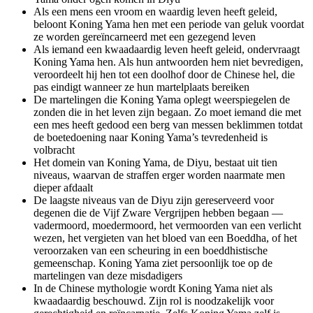
Als een mens een vroom en waardig leven heeft geleid,
beloont Koning Yama hen met een periode van geluk voordat
ze worden gereïncarneerd met een gezegend leven
Als iemand een kwaadaardig leven heeft geleid, ondervraagt
Koning Yama hen. Als hun antwoorden hem niet bevredigen,
veroordeelt hij hen tot een doolhof door de Chinese hel, die
pas eindigt wanneer ze hun martelplaats bereiken
De martelingen die Koning Yama oplegt weerspiegelen de
zonden die in het leven zijn begaan. Zo moet iemand die met
een mes heeft gedood een berg van messen beklimmen totdat
de boetedoening naar Koning Yama’s tevredenheid is
volbracht
Het domein van Koning Yama, de Diyu, bestaat uit tien
niveaus, waarvan de straffen erger worden naarmate men
dieper afdaalt
De laagste niveaus van de Diyu zijn gereserveerd voor
degenen die de Vijf Zware Vergrijpen hebben begaan —
vadermoord, moedermoord, het vermoorden van een verlicht
wezen, het vergieten van het bloed van een Boeddha, of het
veroorzaken van een scheuring in een boeddhistische
gemeenschap. Koning Yama ziet persoonlijk toe op de
martelingen van deze misdadigers
In de Chinese mythologie wordt Koning Yama niet als
kwaadaardig beschouwd. Zijn rol is noodzakelijk voor