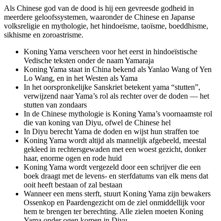
Als Chinese god van de dood is hij een gevreesde godheid in
meerdere geloofssystemen, waaronder de Chinese en Japanse
volksreligie en mythologie, het hindoeïsme, taoïsme, boeddhisme,
sikhisme en zoroastrisme.
Koning Yama verscheen voor het eerst in hindoeïstische
Vedische teksten onder de naam Yamaraja
Koning Yama staat in China bekend als Yanlao Wang of Yen
Lo Wang, en in het Westen als Yama
In het oorspronkelijke Sanskriet betekent yama “stutten”,
verwijzend naar Yama’s rol als rechter over de doden — het
stutten van zondaars
In de Chinese mythologie is Koning Yama’s voornaamste rol
die van koning van Diyu, ofwel de Chinese hel
In Diyu berecht Yama de doden en wijst hun straffen toe
Koning Yama wordt altijd als mannelijk afgebeeld, meestal
gekleed in rechtersgewaden met een woest gezicht, donker
haar, enorme ogen en rode huid
Koning Yama wordt vergezeld door een schrijver die een
boek draagt met de levens- en sterfdatums van elk mens dat
ooit heeft bestaan of zal bestaan
Wanneer een mens sterft, stuurt Koning Yama zijn bewakers
Ossenkop en Paardengezicht om de ziel onmiddellijk voor
hem te brengen ter berechting. Alle zielen moeten Koning
Yama onder ogen komen in Diyu