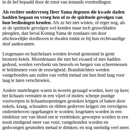
in de hel bepaald door de ernst van iemands overtredingen.
Als rechter ondervroeg Heer Yama degenen die kwade daden
hadden begaan en vroeg hen of ze de spirituele gevolgen van
hun beslissingen kenden
. Als ze het niet wisten, of erger nog, als
ze de spirituele gevolgen wel kenden maar toch gruweldaden
pleegden, dan beval Koning Yama de zondaars om door
afschuwelijke doolhoven te dwalen totdat ze bij hun rechtvaardige
straf aankwamen.
Leugenaars en huichelaars werden levend gestoomd in grote
bronzen ketels. Moordenaars die met het zwaard of mes hadden
gedood, werden vervloekt om heuvels en bergen van scheermessen
te beklimmen voor de eeuwigheid. Brandstichters werden
vastgebonden aan zuilen van verhit metaal om hun huid laag voor
laag te laten verschroeien.
Andere martelingen waren in tweeën gezaagd worden, keer op keer;
het lichaam vermalen in een vijzel of molen; scherpe puntige
voorwerpen in lichaamsopeningen gestoken krijgen of haken door
enkels, kraag, schouders en ribben gedreven krijgen om vervolgens
ondersteboven opgehangen te worden; losgelaten worden in een
eindeloze zee van bloed om te verdrinken; geworpen worden in een
nooit eindigend meer van vuur; vastgebonden worden en
gedwongen gesmolten metaal te drinken; en nog oneindig veel meer.