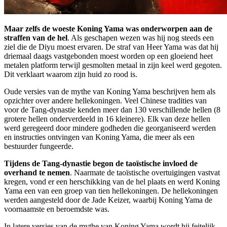
Maar zelfs de woeste Koning Yama was onderworpen aan de
straffen van de hel
. Als geschapen wezen was hij nog steeds een
ziel die de Diyu moest ervaren. De straf van Heer Yama was dat hij
driemaal daags vastgebonden moest worden op een gloeiend heet
metalen platform terwijl gesmolten metaal in zijn keel werd gegoten.
Dit verklaart waarom zijn huid zo rood is.
Oude versies van de mythe van Koning Yama beschrijven hem als
opzichter over andere hellekoningen. Veel Chinese tradities van
voor de Tang-dynastie kenden meer dan 130 verschillende hellen (8
grotere hellen onderverdeeld in 16 kleinere). Elk van deze hellen
werd geregeerd door mindere godheden die georganiseerd werden
en instructies ontvingen van Koning Yama, die meer als een
bestuurder fungeerde.
Tijdens de Tang-dynastie begon de taoïstische invloed de
overhand te nemen
. Naarmate de taoïstische overtuigingen vastvat
kregen, vond er een herschikking van de hel plaats en werd Koning
Yama een van een groep van tien hellekoningen. De hellekoningen
werden aangesteld door de Jade Keizer, waarbij Koning Yama de
voornaamste en beroemdste was.
In latere versies van de mythe van Koning Yama wordt hij feitelijk