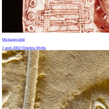
Mictlantecuhtli
2 april 2002
•
Timeless Myths