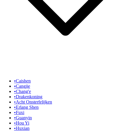
•
Caishen
•
Cangjie
•
Chang'e
•
Drakenkoning
•
Acht Onsterfelijken
•
Erlang Shen
•
Fuxi
•
Guanyin
•
Hou Yi
•
Huxian