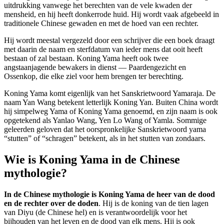
uitdrukking vanwege het berechten van de vele kwaden der
mensheid, en hij heeft donkerrode huid. Hij wordt vaak afgebeeld in
traditionele Chinese gewaden en met de hoed van een rechter.
Hij wordt meestal vergezeld door een schrijver die een boek draagt
met daarin de naam en sterfdatum van ieder mens dat ooit heeft
bestaan of zal bestaan. Koning Yama heeft ook twee
angstaanjagende bewakers in dienst — Paardengezicht en
Ossenkop, die elke ziel voor hem brengen ter berechting.
Koning Yama komt eigenlijk van het Sanskrietwoord Yamaraja. De
naam Yan Wang betekent letterlijk Koning Yan. Buiten China wordt
hij simpelweg Yama of Koning Yama genoemd, en zijn naam is ook
opgetekend als Yanlao Wang, Yen Lo Wang of Yamla. Sommige
geleerden geloven dat het oorspronkelijke Sanskrietwoord yama
“stutten” of “schragen” betekent, als in het stutten van zondaars.
Wie is Koning Yama in de Chinese
mythologie?
In de Chinese mythologie is Koning Yama de heer van de dood
en de rechter over de doden
. Hij is de koning van de tien lagen
van Diyu (de Chinese hel) en is verantwoordelijk voor het
bijhouden van het leven en de dood van elk mens. Hij is ook