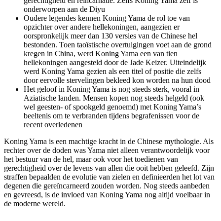
gerechtigheid en reïncarnatie. Zelfs Koning Yama zelf is
onderworpen aan de Diyu
Oudere legendes kennen Koning Yama de rol toe van
opzichter over andere hellekoningen, aangezien er
oorspronkelijk meer dan 130 versies van de Chinese hel
bestonden. Toen taoïstische overtuigingen voet aan de grond
kregen in China, werd Koning Yama een van tien
hellekoningen aangesteld door de Jade Keizer. Uiteindelijk
werd Koning Yama gezien als een titel of positie die zelfs
door eervolle stervelingen bekleed kon worden na hun dood
Het geloof in Koning Yama is nog steeds sterk, vooral in
Aziatische landen. Mensen kopen nog steeds helgeld (ook
wel geesten- of spookgeld genoemd) met Koning Yama’s
beeltenis om te verbranden tijdens begrafenissen voor de
recent overledenen
Koning Yama is een machtige kracht in de Chinese mythologie. Als
rechter over de doden was Yama niet alleen verantwoordelijk voor
het bestuur van de hel, maar ook voor het toedienen van
gerechtigheid over de levens van allen die ooit hebben geleefd. Zijn
straffen bepaalden de evolutie van zielen en definieerden het lot van
degenen die gereïncarneerd zouden worden. Nog steeds aanbeden
en gevreesd, is de invloed van Koning Yama nog altijd voelbaar in
de moderne wereld.