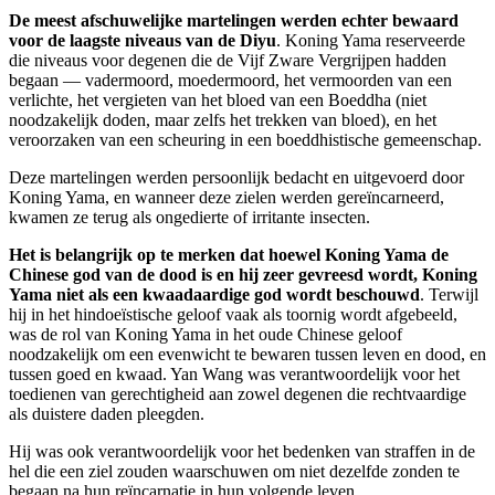
De meest afschuwelijke martelingen werden echter bewaard
voor de laagste niveaus van de Diyu
. Koning Yama reserveerde
die niveaus voor degenen die de Vijf Zware Vergrijpen hadden
begaan — vadermoord, moedermoord, het vermoorden van een
verlichte, het vergieten van het bloed van een Boeddha (niet
noodzakelijk doden, maar zelfs het trekken van bloed), en het
veroorzaken van een scheuring in een boeddhistische gemeenschap.
Deze martelingen werden persoonlijk bedacht en uitgevoerd door
Koning Yama, en wanneer deze zielen werden gereïncarneerd,
kwamen ze terug als ongedierte of irritante insecten.
Het is belangrijk op te merken dat hoewel Koning Yama de
Chinese god van de dood is en hij zeer gevreesd wordt, Koning
Yama niet als een kwaadaardige god wordt beschouwd
. Terwijl
hij in het hindoeïstische geloof vaak als toornig wordt afgebeeld,
was de rol van Koning Yama in het oude Chinese geloof
noodzakelijk om een evenwicht te bewaren tussen leven en dood, en
tussen goed en kwaad. Yan Wang was verantwoordelijk voor het
toedienen van gerechtigheid aan zowel degenen die rechtvaardige
als duistere daden pleegden.
Hij was ook verantwoordelijk voor het bedenken van straffen in de
hel die een ziel zouden waarschuwen om niet dezelfde zonden te
begaan na hun reïncarnatie in hun volgende leven.