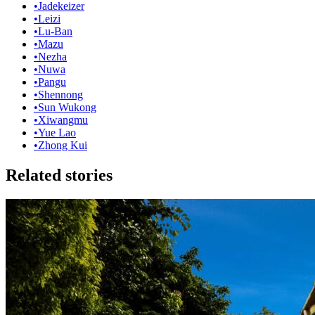
•
Jadekeizer
•
Leizi
•
Lu-Ban
•
Mazu
•
Nezha
•
Nuwa
•
Pangu
•
Shennong
•
Sun Wukong
•
Xiwangmu
•
Yue Lao
•
Zhong Kui
Related stories