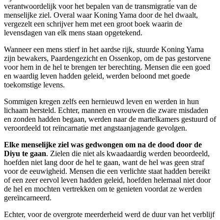
verantwoordelijk voor het bepalen van de transmigratie van de
menselijke ziel. Overal waar Koning Yama door de hel dwaalt,
vergezelt een schrijver hem met een groot boek waarin de
levensdagen van elk mens staan opgetekend.
Wanneer een mens stierf in het aardse rijk, stuurde Koning Yama
zijn bewakers, Paardengezicht en Ossenkop, om de pas gestorvene
voor hem in de hel te brengen ter berechting. Mensen die een goed
en waardig leven hadden geleid, werden beloond met goede
toekomstige levens.
Sommigen kregen zelfs een hernieuwd leven en werden in hun
lichaam hersteld. Echter, mannen en vrouwen die zware misdaden
en zonden hadden begaan, werden naar de martelkamers gestuurd of
veroordeeld tot reïncarnatie met angstaanjagende gevolgen.
Elke menselijke ziel was gedwongen om na de dood door de
Diyu te gaan
. Zielen die niet als kwaadaardig werden beoordeeld,
hoefden niet lang door de hel te gaan, want de hel was geen straf
voor de eeuwigheid. Mensen die een verlichte staat hadden bereikt
of een zeer eervol leven hadden geleid, hoefden helemaal niet door
de hel en mochten vertrekken om te genieten voordat ze werden
gereïncarneerd.
Echter, voor de overgrote meerderheid werd de duur van het verblijf