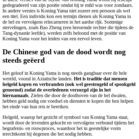
gedegradeerd van zijn positie omdat hij te mild was voor zondaars.
In andere versies is Koning Yama niet zozeer een persoon als wel
een titel. Een individu kon een termijn dienen als Koning Yama in
de hel en vervolgens reïncarneren in het aardse rijk. Sommige
stervelingen, zoals Bao Zheng (een beroemde rechter die tijdens de
Tang-dynastie leefde), werden zelfs beloond met de positie van
Koning Yama voor het leiden van een eervol leven.
De Chinese god van de dood wordt nog
steeds geëerd
Het geloof in Koning Yama is nog steeds gangbaar over de hele
wereld, vooral in Aziatische landen.
Het is traditie dat mensen
helgeld kopen en verbranden (ook wel geestengeld of spookgeld
genoemd) zodat de overledenen verzorgd zijn in het
hiernamaals
. Zielen die door de doolhoven van de hel dwalen,
hebben geld nodig om voedsel en diensten te kopen die hen helpen
het einde van hun reis te bereiken.
Helgeld, waarop het gezicht of symbool van Koning Yama staat,
wordt door de levenden gekocht en vervolgens verbrand tijdens het
begrafenis- en rouwproces, waardoor het in geestelijke vorm
terechtkomt bij degenen die het nodig hebben.