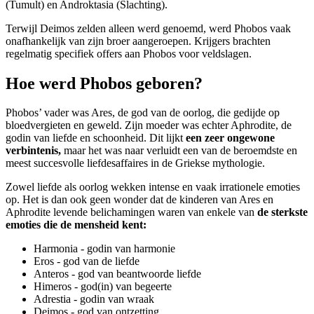
(Tumult) en Androktasia (Slachting).
Terwijl Deimos zelden alleen werd genoemd, werd Phobos vaak
onafhankelijk van zijn broer aangeroepen. Krijgers brachten
regelmatig specifiek offers aan Phobos voor veldslagen.
Hoe werd Phobos geboren?
Phobos’ vader was Ares, de god van de oorlog, die gedijde op
bloedvergieten en geweld. Zijn moeder was echter Aphrodite, de
godin van liefde en schoonheid. Dit lijkt
een zeer ongewone
verbintenis,
maar het was naar verluidt een van de beroemdste en
meest succesvolle liefdesaffaires in de Griekse mythologie.
Zowel liefde als oorlog wekken intense en vaak irrationele emoties
op. Het is dan ook geen wonder dat de kinderen van Ares en
Aphrodite levende belichamingen waren van enkele van
de sterkste
emoties die de mensheid kent:
Harmonia - godin van harmonie
Eros - god van de liefde
Anteros - god van beantwoorde liefde
Himeros - god(in) van begeerte
Adrestia - godin van wraak
Deimos - god van ontzetting