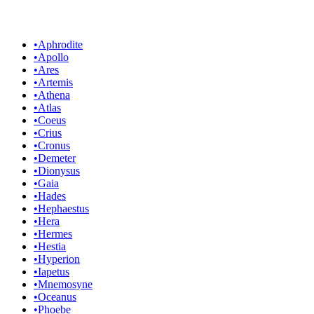
•
Aphrodite
•
Apollo
•
Ares
•
Artemis
•
Athena
•
Atlas
•
Coeus
•
Crius
•
Cronus
•
Demeter
•
Dionysus
•
Gaia
•
Hades
•
Hephaestus
•
Hera
•
Hermes
•
Hestia
•
Hyperion
•
Iapetus
•
Mnemosyne
•
Oceanus
•
Phoebe