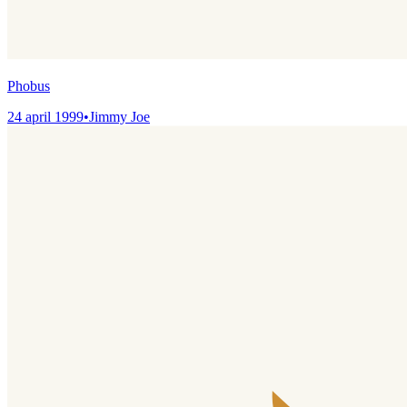
Phobus
24 april 1999
•
Jimmy Joe