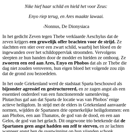
Nike hief haar schild en hield het voor Zeus:
Enyo riep terug, en Ares maakte lawaai.
-Nonnus, De Dionysiaca
In het gedicht Zeven tegen Thebe verklaarde Aeschylus dat de
zeven krijgers
een gruwelijk offer brachten voor de strijd.
Ze
slachtten een stier over een zwart schild, waarbij het bloed en de
ingewanden over het schildoppervlak stroomden. Vervolgens
sleepten ze hun handen door de modder en hielden ze omhoog. Ze
zwoeren een eed aan Ares, Enyo en Phobos
dat als ze Thebe die
dag niet zouden veroveren, hun eigen bloed het volgende zou zijn
dat de grond zou bezoedelen.
In het oude Griekenland werd de stadstaat Sparta beschouwd als
bijzonder agressief en gestructureerd,
en ze zagen angst als een
essentieel onderdeel van een functionerende samenleving.
Plutarchus gaf aan dat Sparta de locatie was van Phobos’ enige
actieve heiligdom. In strijd met de elders in Griekenland aanvaarde
normen, wijdden de Spartanen drie opmerkelijke heiligdommen: een
aan Phobos, een aan Thanatos, de god van de dood, en een aan
Gelos, de god van het gelach. Dit ongewone trio betekende dat
de
Spartanen geen angst hadden om zelf te sterven,
en ze lachten
wanneer angst hen de overwinning op hun vijanden schonk.