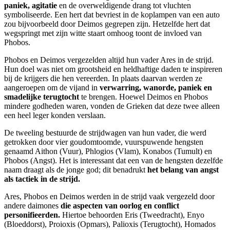
paniek, agitatie
en de overweldigende drang tot vluchten
symboliseerde. Een hert dat bevriest in de koplampen van een auto
zou bijvoorbeeld door Deimos gegrepen zijn. Hetzelfde hert dat
wegspringt met zijn witte staart omhoog toont de invloed van
Phobos.
Phobos en Deimos vergezelden altijd hun vader Ares in de strijd.
Hun doel was niet om grootsheid en heldhaftige daden te inspireren
bij de krijgers die hen vereerden. In plaats daarvan werden ze
aangeroepen om de vijand in
verwarring, wanorde, paniek en
smadelijke terugtocht
te brengen. Hoewel Deimos en Phobos
mindere godheden waren, vonden de Grieken dat deze twee alleen
een heel leger konden verslaan.
De tweeling bestuurde de strijdwagen van hun vader, die werd
getrokken door vier goudomtoomde, vuurspuwende hengsten
genaamd Aithon (Vuur), Phlogios (Vlam), Konabos (Tumult) en
Phobos (Angst). Het is interessant dat een van de hengsten dezelfde
naam draagt als de jonge god; dit benadrukt
het belang van angst
als tactiek in de strijd.
Ares, Phobos en Deimos werden in de strijd vaak vergezeld door
andere daimones
die aspecten van oorlog en conflict
personifieerden.
Hiertoe behoorden Eris (Tweedracht), Enyo
(Bloeddorst), Proioxis (Opmars), Palioxis (Terugtocht), Homados