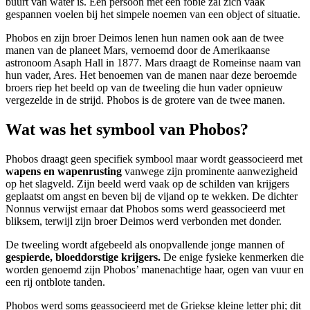
buurt van water is. Een persoon met een fobie zal zich vaak
gespannen voelen bij het simpele noemen van een object of situatie.
Phobos en zijn broer Deimos lenen hun namen ook aan de twee
manen van de planeet Mars, vernoemd door de Amerikaanse
astronoom Asaph Hall in 1877. Mars draagt de Romeinse naam van
hun vader, Ares. Het benoemen van de manen naar deze beroemde
broers riep het beeld op van de tweeling die hun vader opnieuw
vergezelde in de strijd. Phobos is de grotere van de twee manen.
Wat was het symbool van Phobos?
Phobos draagt geen specifiek symbool maar wordt geassocieerd met
wapens en wapenrusting
vanwege zijn prominente aanwezigheid
op het slagveld. Zijn beeld werd vaak op de schilden van krijgers
geplaatst om angst en beven bij de vijand op te wekken. De dichter
Nonnus verwijst ernaar dat Phobos soms werd geassocieerd met
bliksem, terwijl zijn broer Deimos werd verbonden met donder.
De tweeling wordt afgebeeld als onopvallende jonge mannen of
gespierde, bloeddorstige krijgers.
De enige fysieke kenmerken die
worden genoemd zijn Phobos’ manenachtige haar, ogen van vuur en
een rij ontblote tanden.
Phobos werd soms geassocieerd met de Griekse kleine letter phi; dit