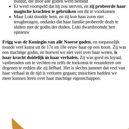
Baldur, die door alle goden werd bemind
Er werd voorspeld dat hij zou sterven, en
zij probeerde haar
magische krachten te gebruiken
om dit te voorkomen
Maar Loki doodde hem, en zij kon haar zoon niet
terugbrengen, ondanks dat haar familie probeerde deals te
sluiten met de godin der doden. Loki dwarsboomde hen
opnieuw
Frigg was de Koningin van alle Noorse goden
, en toepasselijk
toonde veel kunst uit de 17e en 18e eeuw haar op een troon. Zij was
een machtige godin, en hoewel we niet veel over haar weten,
is
haar kracht duidelijk in haar verhalen.
Zij was goed en loyaal,
vastberaden om te vechten en zelfs de toekomst te veranderen om
degenen te redden die zij liefhad. Het is slechts jammer dat veel van
haar verhaal in de tijd is verloren gegaan; misschien hadden we
meer kunnen leren over haar machtige eigenschappen.