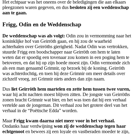
Het echtpaar was het oneens over de beledigingen die aan elkaars
pleegzonen waren gegeven, en dus
besloten zij een weddenschap
aan te gaan.
Frigg, Odin en de Weddenschap
De weddenschap was als volgt:
Odin zou in vermomming naar het
koninklijke hof van Geirröth gaan, en hij zou de waarheid
achterhalen over Geirröths gierigheid. Nadat Odin was vertrokken,
stuurde Frigg een boodschapper naar Geirröth om hem te laten
weten dat er spoedig een tovenaar zou komen in een poging hem te
betoveren, en dat hij op zijn hoede moest zijn. Odin vermomde zich
als een man genaamd Grimnir, op bezoek bij de koning. Geirröth
was achterdochtig, en toen hij deze Grimnir om meer details over
zichzelf vroeg, zei Grimnir niets anders dan zijn naam.
Dus
liet Geirröth hem martelen en zette hem tussen twee vuren,
waar hij acht nachten moest blijven zitten. De jongste van Geirröths
zonen bracht Grimnir wat bier, en het was toen dat hij een verhaal
vertelde aan de jongeman. Dit verhaal zou het grotere deel van het
verhaal in de “Poëtische Edda” worden.
Maar
Frigg kwam daarna niet meer voor in het verhaal.
Ondanks haar verdwijning
won zij de weddenschap tegen haar
echtgenoot
en bewees zij een loyale en vastberaden moeder te zijn,