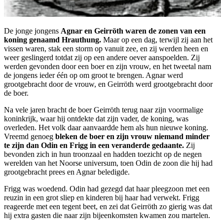
De jonge jongens
Agnar en Geirröth waren de zonen van een
koning genaamd Hrauthung.
Maar op een dag, terwijl zij aan het
vissen waren, stak een storm op vanuit zee, en zij werden heen en
weer geslingerd totdat zij op een andere oever aanspoelden. Zij
werden gevonden door een boer en zijn vrouw, en het tweetal nam
de jongens ieder één op om groot te brengen. Agnar werd
grootgebracht door de vrouw, en Geirröth werd grootgebracht door
de boer.
Na vele jaren bracht de boer Geirröth terug naar zijn voormalige
koninkrijk, waar hij ontdekte dat zijn vader, de koning, was
overleden. Het volk daar aanvaardde hem als hun nieuwe koning.
Vreemd genoeg
bleken de boer en zijn vrouw niemand minder
te zijn dan Odin en Frigg in een veranderde gedaante.
Zij
bevonden zich in hun troonzaal en hadden toezicht op de negen
werelden van het Noorse universum, toen Odin de zoon die hij had
grootgebracht prees en Agnar beledigde.
Frigg was woedend. Odin had gezegd dat haar pleegzoon met een
reuzin in een grot sliep en kinderen bij haar had verwekt. Frigg
reageerde met een tegent beet, en zei dat Geirröth zo gierig was dat
hij extra gasten die naar zijn bijeenkomsten kwamen zou martelen.