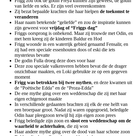
Frigg zou ook de godin Freya kunnen zijn geweest, de godin
van liefde en seks. Er zijn veel overeenkomsten
Zij bezat bepaalde krachten die haar hielpen
de toekomst te
veranderen
Haar naam betekende “geliefde” en zou de inspiratie kunnen
zijn geweest voor
vrijdag of “Friggs dag”
Friggs oorsprong is onbekend. Maar zij trouwde met Odin, en
met hem kreeg zij de kinderen Baldur en Hod
Frigg woonde in een waterrijk gebied genaamd Fensalir, en
zij had een speciale essenhouten doos of eski die iets
mysterieus bevatte
De godin Fulla droeg deze does voor haar
Deze zou speciale valkenveren hebben bevat die de drager
onzichtbaar maakten, en Loki gebruikte ze op een gegeven
moment
Frigg was betrokken bij twee mythen
, en deze kwamen uit
de “Poëtische Edda” en de “Proza-Edda”
De ene mythe ging over een weddenschap die zij met haar
eigen echtgenoot maakte
In verschillende gedaanten brachten zij elk de ene helft van
een broerpaar groot. Nadat zij waren opgegroeid, beledigde
Odin haar pleegzoon terwijl hij zijn eigen zoon prees
Frigg beledigde zijn zoon en
sloot een weddenschap om de
waarheid te achterhalen
, die zij won
Haar andere mythe ging over de dood van haar schone zoon