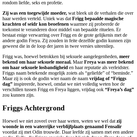
rondom liefde, seks en profetie.
Zij was een toegewijde moeder,
wat bleek uit de verhalen die over
haar werden verteld. Uniek was dat
Frigg bepaalde magische
krachten of seidr kon beoefenen
waarmee zij probeerde de
toekomst te veranderen door middel van bepaalde rituelen. Er
bestaat enige verwarring over Frigg en de grote gelijkenis met de
andere godin Freya. Zij zouden in feite dezelfde godin kunnen zijn
geweest die in de loop der jaren in twee versies uiteenliep.
Frigg was, hoewel betrokken bij seksuele aangelegenheden,
meer
bekend om haar seksuele moraal.
Maar
Freya was meer bekend
om haar seksuele losbandigheid
en haar reputatie als verleidster.
Friggs naam betekende mogelijk zoiets als “geliefde” of “beminde.”
Maar zij is ook de godin wier naam de naam
vrijdag of “Friggs
dag”
inspireerde, hoewel, omdat we niet volledig weten hoe de
verschillen tussen Frigg en Freya liggen, vrijdag ook
“Freya’s dag”
zou kunnen zijn.
Friggs Achtergrond
Hoewel we niet zoveel over haar weten, weten we wel dat
zij
woonde in een waterrijke verblijfplaats genaamd Fensalir
voordat zij met Odin trouwde. Daar leefde zij samen met een andere