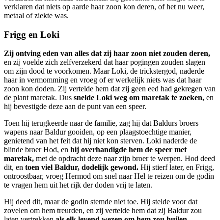
verklaren dat niets op aarde haar zoon kon deren, of het nu weer,
metaal of ziekte was.
Frigg en Loki
Zij ontving eden van alles dat zij haar zoon niet zouden deren,
en zij voelde zich zelfverzekerd dat haar pogingen zouden slagen
om zijn dood te voorkomen. Maar Loki, de trickstergod, naderde
haar in vermomming en vroeg of er werkelijk niets was dat haar
zoon kon doden. Zij vertelde hem dat zij geen eed had gekregen van
de plant maretak. Dus
snelde Loki weg om maretak te zoeken,
en
hij bevestigde deze aan de punt van een speer.
Toen hij terugkeerde naar de familie, zag hij dat Baldurs broers
wapens naar Baldur gooiden, op een plaagstoechtige manier,
genietend van het feit dat hij niet kon sterven. Loki naderde de
blinde broer Hod, en
hij overhandigde hem de speer met
maretak,
met de opdracht deze naar zijn broer te werpen. Hod deed
dit, en
toen viel Baldur, dodelijk gewond.
Hij stierf later, en Frigg,
ontroostbaar, vroeg Hermod om snel naar Hel te reizen om de godin
te vragen hem uit het rijk der doden vrij te laten.
Hij deed dit, maar de godin stemde niet toe. Hij stelde voor dat
zovelen om hem treurden, en zij vertelde hem dat zij Baldur zou
laten vertrekken
als elk levend wezen om hem zou huilen.