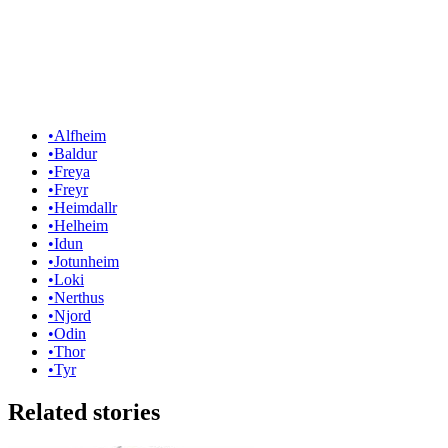
•
Alfheim
•
Baldur
•
Freya
•
Freyr
•
Heimdallr
•
Helheim
•
Idun
•
Jotunheim
•
Loki
•
Nerthus
•
Njord
•
Odin
•
Thor
•
Tyr
Related stories