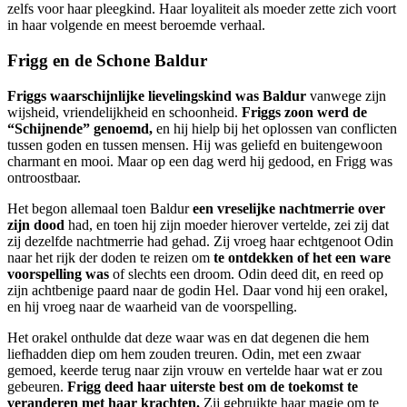
zelfs voor haar pleegkind. Haar loyaliteit als moeder zette zich voort
in haar volgende en meest beroemde verhaal.
Frigg en de Schone Baldur
Friggs waarschijnlijke lievelingskind was Baldur
vanwege zijn
wijsheid, vriendelijkheid en schoonheid.
Friggs zoon werd de
“Schijnende” genoemd,
en hij hielp bij het oplossen van conflicten
tussen goden en tussen mensen. Hij was geliefd en buitengewoon
charmant en mooi. Maar op een dag werd hij gedood, en Frigg was
ontroostbaar.
Het begon allemaal toen Baldur
een vreselijke nachtmerrie over
zijn dood
had, en toen hij zijn moeder hierover vertelde, zei zij dat
zij dezelfde nachtmerrie had gehad. Zij vroeg haar echtgenoot Odin
naar het rijk der doden te reizen om
te ontdekken of het een ware
voorspelling was
of slechts een droom. Odin deed dit, en reed op
zijn achtbenige paard naar de godin Hel. Daar vond hij een orakel,
en hij vroeg naar de waarheid van de voorspelling.
Het orakel onthulde dat deze waar was en dat degenen die hem
liefhadden diep om hem zouden treuren. Odin, met een zwaar
gemoed, keerde terug naar zijn vrouw en vertelde haar wat er zou
gebeuren.
Frigg deed haar uiterste best om de toekomst te
veranderen met haar krachten.
Zij gebruikte haar magie om te