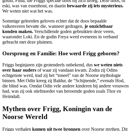
godin, Fulla, die Friggs speciale doos bij zich droeg. Deze doos, of
eski, was van essenhout, en daarin
bewaarde zij iets mysterieus.
We weten niet wat het was.
Sommige geleerden geloven echter dat de doos bepaalde
valkenveren bevatte die, wanneer gedragen,
je onzichtbaar
konden maken.
Verschillende goden gebruikten deze veren,
waaronder Loki. En de godin Freya werd eveneens in verband
gebracht met deze pluimen.
Oorsprong en Familie: Hoe werd Frigg geboren?
Friggs beginjaren zijn grotendeels onbekend, dus
we weten niets
over haar ouders
of waar zij vandaan kwam. Zodra zij Odins
echtgenote werd, trad zij het “toneel” van de Noorse mythologie
binnen. Met Odin kreeg zij Baldur, de “Schijnende,” evenals Hod,
die blind was. Omdat Odin vele andere kinderen bij andere vrouwen
had, was zij ook stiefmoeder van beroemde goden zoals Thor en
Heimdall.
Mythen over Frigg, Koningin van de
Noorse Wereld
Friggs verhalen
komen uit twee bronnen
over Noorse mythen. Dit