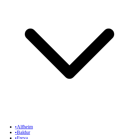
•
Alfheim
•
Baldur
•
Freya