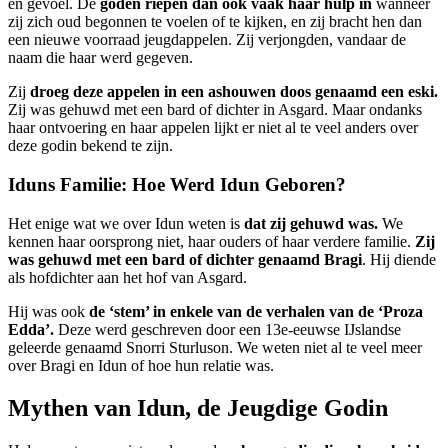
en gevoel. De
goden riepen dan ook vaak haar hulp in
wanneer
zij zich oud begonnen te voelen of te kijken, en zij bracht hen dan
een nieuwe voorraad jeugdappelen. Zij verjongden, vandaar de
naam die haar werd gegeven.
Zij
droeg deze appelen in een ashouwen doos genaamd een eski.
Zij was gehuwd met een bard of dichter in Asgard. Maar ondanks
haar ontvoering en haar appelen lijkt er niet al te veel anders over
deze godin bekend te zijn.
Iduns Familie: Hoe Werd Idun Geboren?
Het enige wat we over Idun weten is
dat zij gehuwd was.
We
kennen haar oorsprong niet, haar ouders of haar verdere familie.
Zij
was gehuwd met een bard of dichter genaamd Bragi
. Hij diende
als hofdichter aan het hof van Asgard.
Hij was ook
de ‘stem’ in enkele van de verhalen van de ‘Proza
Edda’.
Deze werd geschreven door een 13e-eeuwse IJslandse
geleerde genaamd Snorri Sturluson. We weten niet al te veel meer
over Bragi en Idun of hoe hun relatie was.
Mythen van Idun, de Jeugdige Godin