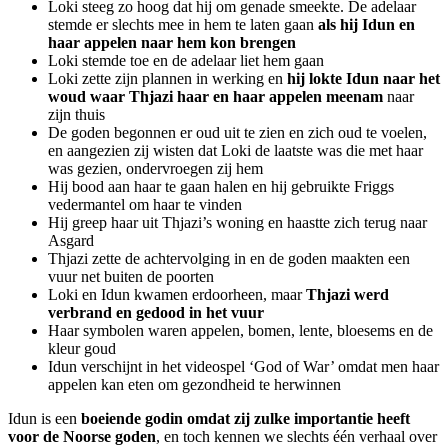
Loki steeg zo hoog dat hij om genade smeekte. De adelaar
stemde er slechts mee in hem te laten gaan
als hij Idun en
haar appelen naar hem kon brengen
Loki stemde toe en de adelaar liet hem gaan
Loki zette zijn plannen in werking en
hij lokte Idun naar het
woud waar Thjazi haar en haar appelen meenam
naar
zijn thuis
De goden begonnen er oud uit te zien en zich oud te voelen,
en aangezien zij wisten dat Loki de laatste was die met haar
was gezien, ondervroegen zij hem
Hij bood aan haar te gaan halen en hij gebruikte Friggs
vedermantel om haar te vinden
Hij greep haar uit Thjazi’s woning en haastte zich terug naar
Asgard
Thjazi zette de achtervolging in en de goden maakten een
vuur net buiten de poorten
Loki en Idun kwamen erdoorheen, maar
Thjazi werd
verbrand en gedood in het vuur
Haar symbolen waren appelen, bomen, lente, bloesems en de
kleur goud
Idun verschijnt in het videospel ‘God of War’ omdat men haar
appelen kan eten om gezondheid te herwinnen
Idun is een
boeiende godin omdat zij zulke importantie heeft
voor de Noorse goden
, en toch kennen we slechts één verhaal over