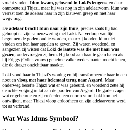
vrucht vinden.
Idun kwam, gelovend in Loki’s leugens
, en daar
ontmoette zij Thjazi, maar hij was nog in zijn adelaarvorm. Idun was
verrast toen de adelaar haar in zijn klauwen greep en met haar
wegvloog.
De
adelaar bracht Idun naar zijn thuis
, precies zoals hij had
gehoopt na zijn samenzwering met Loki. Na verloop van tijd
begonnen de goden oud te worden, maar zij konden Idun niet
vinden om hen haar appelen te geven. Zij waren woedend, en
aangezien zij wisten dat
Loki de laatste was die met haar was
gezien
, ondervroegen zij hem. Hij bood aan haar te gaan halen als
hij Friggs (Odins vrouw) geheime valkenveder-mantel mocht lenen,
die de drager onzichtbaar maakte.
Loki vond haar in Thjazi’s woning en hij transformeerde haar in een
noot en
vloog met haar helemaal terug naar Asgard.
Maar
onderweg besefte Thjazi wat er was gebeurd, en woedend zette hij
de achtervolging in tot aan de poorten van Asgard. De goden zagen
wat er gebeurde en zij creëerden een enorm vuur. Loki kon het
ontwijken, maar Thjazi vloog erdoorheen en zijn adelaarvorm werd
tot as verbrand.
Wat Was Iduns Symbool?