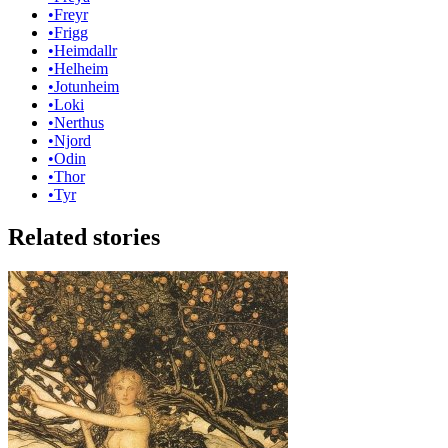
•
Freyr
•
Frigg
•
Heimdallr
•
Helheim
•
Jotunheim
•
Loki
•
Nerthus
•
Njord
•
Odin
•
Thor
•
Tyr
Related stories