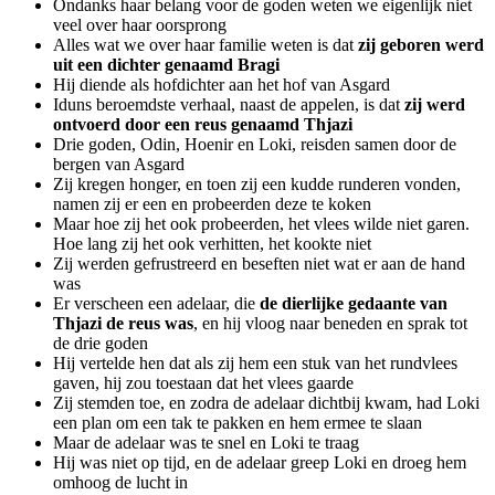
Ondanks haar belang voor de goden weten we eigenlijk niet
veel over haar oorsprong
Alles wat we over haar familie weten is dat
zij geboren werd
uit een dichter genaamd Bragi
Hij diende als hofdichter aan het hof van Asgard
Iduns beroemdste verhaal, naast de appelen, is dat
zij werd
ontvoerd door een reus genaamd Thjazi
Drie goden, Odin, Hoenir en Loki, reisden samen door de
bergen van Asgard
Zij kregen honger, en toen zij een kudde runderen vonden,
namen zij er een en probeerden deze te koken
Maar hoe zij het ook probeerden, het vlees wilde niet garen.
Hoe lang zij het ook verhitten, het kookte niet
Zij werden gefrustreerd en beseften niet wat er aan de hand
was
Er verscheen een adelaar, die
de dierlijke gedaante van
Thjazi de reus was
, en hij vloog naar beneden en sprak tot
de drie goden
Hij vertelde hen dat als zij hem een stuk van het rundvlees
gaven, hij zou toestaan dat het vlees gaarde
Zij stemden toe, en zodra de adelaar dichtbij kwam, had Loki
een plan om een tak te pakken en hem ermee te slaan
Maar de adelaar was te snel en Loki te traag
Hij was niet op tijd, en de adelaar greep Loki en droeg hem
omhoog de lucht in