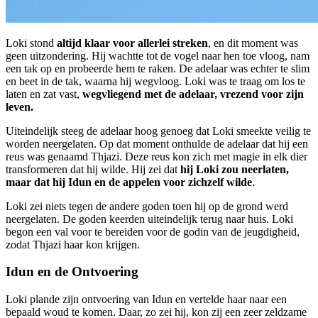
Loki stond
altijd klaar voor allerlei streken
, en dit moment was
geen uitzondering. Hij wachtte tot de vogel naar hen toe vloog, nam
een tak op en probeerde hem te raken. De adelaar was echter te slim
en beet in de tak, waarna hij wegvloog. Loki was te traag om los te
laten en zat vast,
wegvliegend met de adelaar, vrezend voor zijn
leven.
Uiteindelijk steeg de adelaar hoog genoeg dat Loki smeekte veilig te
worden neergelaten. Op dat moment onthulde de adelaar dat hij een
reus was genaamd Thjazi. Deze reus kon zich met magie in elk dier
transformeren dat hij wilde. Hij zei dat
hij Loki zou neerlaten,
maar dat hij Idun en de appelen voor zichzelf wilde
.
Loki zei niets tegen de andere goden toen hij op de grond werd
neergelaten. De goden keerden uiteindelijk terug naar huis. Loki
begon een val voor te bereiden voor de godin van de jeugdigheid,
zodat Thjazi haar kon krijgen.
Idun en de Ontvoering
Loki plande zijn ontvoering van Idun en vertelde haar naar een
bepaald woud te komen. Daar, zo zei hij, kon zij een zeer zeldzame