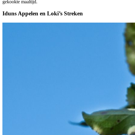
gekookte maaltijd.
Iduns Appelen en Loki’s Streken