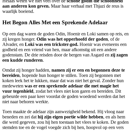
Helaas weten we niet veel over de
schone godin die schoonheid
aan anderen kon geven.
Maar haar verhaal met Thjazi de reus is
waarlijk boeiend.
Het Begon Alles Met een Sprekende Adelaar
Op een dag waren de goden Odin, Hoenir en Loki samen op reis, en
zij kregen honger.
Odin was het opperhoofd der goden
, of de
Alvader, en
Loki was een trickster-god.
Hoenir was eveneens een
godheid en een vriend van hen, maar afkomstig uit een andere
godenstam. De drie reisden door de bergen van Asgard en
zij zagen
een kudde runderen
.
Omdat zij honger hadden,
namen zij er een en begonnen deze te
bereiden
, hopende hun honger te stillen. Toen zij begonnen met
koken leek het te lukken, maar dat was niet het geval. Zonder hun
medeweten
was er een sprekende adelaar die met magie het
vuur tegenhield
, zodat het vlees niet kon garen en bereiden. Dit
gebeurde een paar keer voordat de goden woedend werden dat het
niet naar behoren werkte.
Toen maakte de adelaar zijn aanwezigheid bekend. Hij vloog naar
beneden en zei dat
hij zijn eigen portie wilde hebben
, en als hem
die werd gegeven, zou hij hen toestaan het vlees te koken. De goden
stemden toe en de vogel voegde zich bij hen, hoopvol op een vers