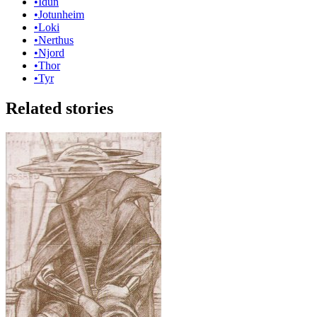
•
Idun
•
Jotunheim
•
Loki
•
Nerthus
•
Njord
•
Thor
•
Tyr
Related stories