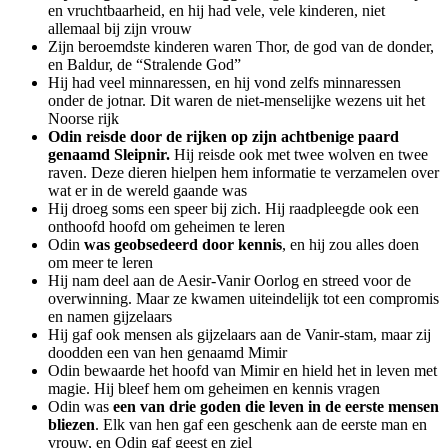
en vruchtbaarheid, en hij had vele, vele kinderen, niet
allemaal bij zijn vrouw
Zijn beroemdste kinderen waren Thor, de god van de donder,
en Baldur, de “Stralende God”
Hij had veel minnaressen, en hij vond zelfs minnaressen
onder de jotnar. Dit waren de niet-menselijke wezens uit het
Noorse rijk
Odin reisde door de rijken op zijn achtbenige paard
genaamd Sleipnir.
Hij reisde ook met twee wolven en twee
raven. Deze dieren hielpen hem informatie te verzamelen over
wat er in de wereld gaande was
Hij droeg soms een speer bij zich. Hij raadpleegde ook een
onthoofd hoofd om geheimen te leren
Odin
was geobsedeerd door kennis
, en hij zou alles doen
om meer te leren
Hij nam deel aan de Aesir-Vanir Oorlog en streed voor de
overwinning. Maar ze kwamen uiteindelijk tot een compromis
en namen gijzelaars
Hij gaf ook mensen als gijzelaars aan de Vanir-stam, maar zij
doodden een van hen genaamd Mimir
Odin bewaarde het hoofd van Mimir en hield het in leven met
magie. Hij bleef hem om geheimen en kennis vragen
Odin was
een van drie goden die leven in de eerste mensen
bliezen
. Elk van hen gaf een geschenk aan de eerste man en
vrouw, en Odin gaf geest en ziel