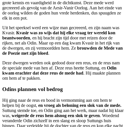
grote kennis en vaardigheid in de dichtkunst. Deze mede werd
gecreeerd als gevolg van de Aesir-Vanir Oorlog. Aan het einde van
de oorlog wilden de goden hun vrede herdenken, dus spuugden ze
elk in een pot.
Uit het speeksel werd een wijze man gecreeerd, en zijn naam was
Kvasir.
Kvasir was zo wijs dat hij elke vraag ter wereld kon
beantwoorden
, en hij bracht zijn tijd door met reizen door de
rijken, net als Odin. Maar op een dag kwam Kvasir in het rijk van
de dwergen, en zij vermoordden hem. Ze
brouwden de Mede van
de Poezie met zijn bloed
.
Deze dwergen werden ook gedood door een reus, en de reus nam
de speciale mede van hen af. Deze reus heette Suttung, en
Odin
kwam erachter dat deze reus de mede had
. Hij maakte plannen
om hem af te pakken.
Odins plannen vol bedrog
Hij ging naar de reus en bood in vermomming aan om hem te
helpen bij de oogst,
en vroeg als beloning een slok van de mede.
Suttung stemde toe, en Odin ging aan het werk, maar nadat hij klaar
was,
weigerde de reus hem alsnog een slok te geven
. Woedend
veranderde Odin zichzelf in een slang en sloop Suttungs huis
binnen. Daar verleidde hij de dochter van de reus en kon elke nacht