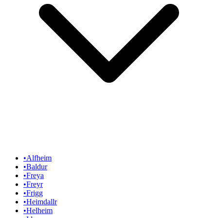
•
Alfheim
•
Baldur
•
Freya
•
Freyr
•
Frigg
•
Heimdallr
•
Helheim