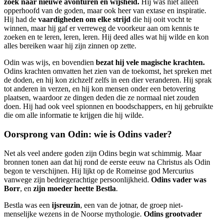
zoek naar nieuwe avonturen en wijsheid.
Hij was niet alleen
opperhoofd van de goden, maar ook heer van extase en inspiratie.
Hij had de
vaardigheden om elke strijd
die hij ooit vocht te
winnen, maar hij gaf er verreweg de voorkeur aan om kennis te
zoeken en te leren, leren, leren. Hij deed alles wat hij wilde en kon
alles bereiken waar hij zijn zinnen op zette.
Odin was wijs, en bovendien
bezat hij vele magische krachten.
Odins krachten omvatten het zien van de toekomst, het spreken met
de doden, en hij kon zichzelf zelfs in een dier veranderen. Hij sprak
tot anderen in verzen, en hij kon mensen onder een betovering
plaatsen, waardoor ze dingen deden die ze normaal niet zouden
doen. Hij had ook veel spionnen en boodschappers, en hij gebruikte
die om alle informatie te krijgen die hij wilde.
Oorsprong van Odin: wie is Odins vader?
Net als veel andere goden zijn Odins begin wat schimmig. Maar
bronnen tonen aan dat hij rond de eerste eeuw na Christus als Odin
begon te verschijnen. Hij lijkt op de Romeinse god Mercurius
vanwege zijn bedriegerachtige persoonlijkheid.
Odins vader was
Borr
, en
zijn moeder heette Bestla
.
Bestla was een
ijsreuzin
, een van de jotnar, de groep niet-
menselijke wezens in de Noorse mythologie.
Odins grootvader