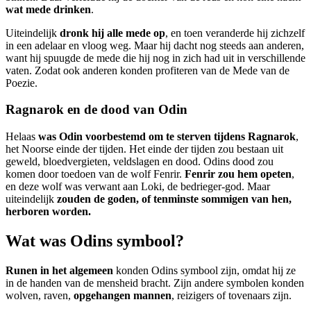
wat mede drinken
.
Uiteindelijk
dronk hij alle mede op
, en toen veranderde hij zichzelf
in een adelaar en vloog weg. Maar hij dacht nog steeds aan anderen,
want hij spuugde de mede die hij nog in zich had uit in verschillende
vaten. Zodat ook anderen konden profiteren van de Mede van de
Poezie.
Ragnarok en de dood van Odin
Helaas
was Odin voorbestemd om te sterven tijdens Ragnarok
,
het Noorse einde der tijden. Het einde der tijden zou bestaan uit
geweld, bloedvergieten, veldslagen en dood. Odins dood zou
komen door toedoen van de wolf Fenrir.
Fenrir zou hem opeten
,
en deze wolf was verwant aan Loki, de bedrieger-god. Maar
uiteindelijk
zouden de goden, of tenminste sommigen van hen,
herboren worden.
Wat was Odins symbool?
Runen in het algemeen
konden Odins symbool zijn, omdat hij ze
in de handen van de mensheid bracht. Zijn andere symbolen konden
wolven, raven,
opgehangen mannen
, reizigers of tovenaars zijn.