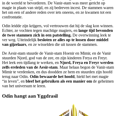
in de wereld te bevorderen. De Vanir-stam was meer gericht op
magie in plaats van strijd, en zij bedreven incest. De stammen waren
het om een of andere reden over iets oneens, en ze kwamen tot een
confrontatie.
Odin leidde zijn krijgers, vol vertrouwen dat hij de slag kon winnen.
Echter, ze vochten tegen machtige magiers, en
lange tijd bevonden
de twee stammen zich in een patstelling.
De overwinning leek te
ver weg. Uiteindelijk
besloten ze alles op te lossen door middel
van gijzelaars
, en ze wisselden die uit tussen de stammen.
De Aesir-stam stuurde de Vanir-stam Hoenir en Mimir, en de Vanir
stuurden Njord, god van de zee, en zijn kinderen Freya en Freyr.
Het leek een tijdlang te werken, en
Njord, Freya en Freyr werden
zelfs ereleden van de Aesir-stam
. Maar helaas begon de Vanir-stam
Mimir te verdenken, en dus doodden ze hem en stuurden zijn hoofd
terug naar Odin.
Odin bewaarde het hoofd
, hield het met magie
“in leven”, en
bleef het gebruiken als een manier om
de geheimen
van het universum te leren.
Odin hangt aan Yggdrasil