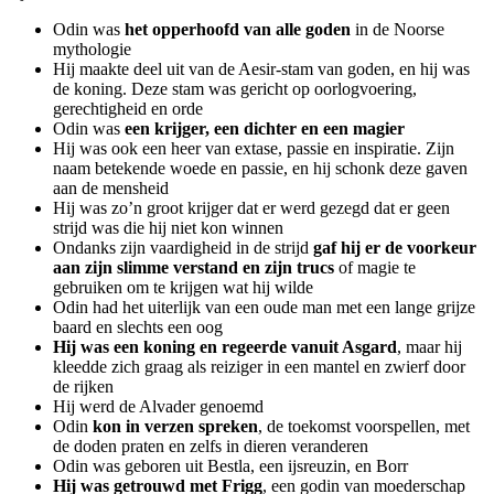
Odin was
het opperhoofd van alle goden
in de Noorse
mythologie
Hij maakte deel uit van de Aesir-stam van goden, en hij was
de koning. Deze stam was gericht op oorlogvoering,
gerechtigheid en orde
Odin was
een krijger, een dichter en een magier
Hij was ook een heer van extase, passie en inspiratie. Zijn
naam betekende woede en passie, en hij schonk deze gaven
aan de mensheid
Hij was zo’n groot krijger dat er werd gezegd dat er geen
strijd was die hij niet kon winnen
Ondanks zijn vaardigheid in de strijd
gaf hij er de voorkeur
aan zijn slimme verstand en zijn trucs
of magie te
gebruiken om te krijgen wat hij wilde
Odin had het uiterlijk van een oude man met een lange grijze
baard en slechts een oog
Hij was een koning en regeerde vanuit Asgard
, maar hij
kleedde zich graag als reiziger in een mantel en zwierf door
de rijken
Hij werd de Alvader genoemd
Odin
kon in verzen spreken
, de toekomst voorspellen, met
de doden praten en zelfs in dieren veranderen
Odin was geboren uit Bestla, een ijsreuzin, en Borr
Hij was getrouwd met Frigg
, een godin van moederschap