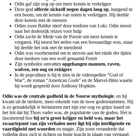
Odin gaf zijn oog op om meer kennis te verkrijgen
Deze god
offerde zichzelf negen dagen lang op
, hangend in
een boom, om de kennis van runen te verkrijgen. Hij deelde
deze kennis met de mensen
Odins zoon Baldur stierf door toedoen van Loki. Odin moest
naar het dodenrijk reizen voor hulp
Odin zocht de Mede van de Poezie om meer kennis te
vergaren. Hij moest het stelen van een boosaardige reus, maar
hij deelde het ook met de mensheid
Odin was voorbestemd om te sterven aan het einde der tijden
door toedoen van een wolf genaamd Fenrir
Zijn symbolen omvatten
opgehangen mannen, raven,
wolven, een oog en reizigers
In de popcultuur is hij te zien in de videospellen “God of
War”, de roman “American Gods” en de Marvel-films waarin
hij wordt gespeeld door Anthony Hopkins
Odin was de centrale godheid in de Noorse mythologie
, en hij
kwam uit de sterkere, meer erkende van de twee godenstammen. Hij
is zo gemakkelijk te herinneren met zijn ene oog en grijze baard en
het feit dat hij Thors vader was, de populairste van de goden. Het is
fascinerend hoe
hij zo’n groot krijger en held was, maar het
zwaartepunt van zijn verhalen meer ligt bij zijn intelligentie en
vaardigheid met woorden
en magie. Zijn zoon veranderde dat
volledig door zich te richten op brute kracht in plaats van verstand: