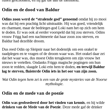
runen geschonken, en hij gaf die aan de mensheid.
Odin en de dood van Baldur
Odins zoon werd de “stralende god” genoemd
omdat hij zo mooi
was dat hij een prachtig licht uitstraalde. Hij was goed, vriendelijk
en charmant, maar de bedrieger-god Loki nam het op zich om hem
te doden. Er was ook al eerder voorspeld dat hij zou sterven. Odins
vrouw Frigg had een nachtmerrie dat haar zoon zou sterven, en
Baldur had dezelfde droom.
Dus reed Odin op Sleipnir naar het dodenrijk om een orakel te
raadplegen en te vragen of de droom waar was. Het orakel daar zei
dat het waar was, dus moest Odin terugkeren om zijn vrouw het
nieuws te vertellen. Ondanks Friggs magische pogingen om hun
zoon te redden, slaagde Loki erin hem te doden,
en terwijl Baldur
lag te sterven, fluisterde Odin iets in het oor van zijn zoon.
Wat Odin tegen hem zei is een van de grote mysteries van de Noorse
mythologie.
Odin en de mede van de poezie
Odin was geobsedeerd door het vinden van kennis
, en hij wilde
drinken van de Mede van de Poezie
. Deze mede gaf de drinker