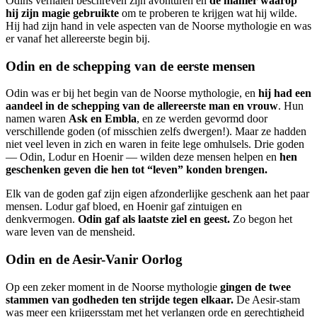
Odins verhalen beschreven zijn avonturen en
de manier waarop
hij zijn magie gebruikte
om te proberen te krijgen wat hij wilde.
Hij had zijn hand in vele aspecten van de Noorse mythologie en was
er vanaf het allereerste begin bij.
Odin en de schepping van de eerste mensen
Odin was er bij het begin van de Noorse mythologie, en
hij had een
aandeel in de schepping van de allereerste man en vrouw
. Hun
namen waren
Ask en Embla
, en ze werden gevormd door
verschillende goden (of misschien zelfs dwergen!). Maar ze hadden
niet veel leven in zich en waren in feite lege omhulsels. Drie goden
— Odin, Lodur en Hoenir — wilden deze mensen helpen en
hen
geschenken geven die hen tot “leven” konden brengen.
Elk van de goden gaf zijn eigen afzonderlijke geschenk aan het paar
mensen. Lodur gaf bloed, en Hoenir gaf zintuigen en
denkvermogen.
Odin gaf als laatste ziel en geest.
Zo begon het
ware leven van de mensheid.
Odin en de Aesir-Vanir Oorlog
Op een zeker moment in de Noorse mythologie
gingen de twee
stammen van godheden ten strijde tegen elkaar.
De Aesir-stam
was meer een krijgersstam met het verlangen orde en gerechtigheid