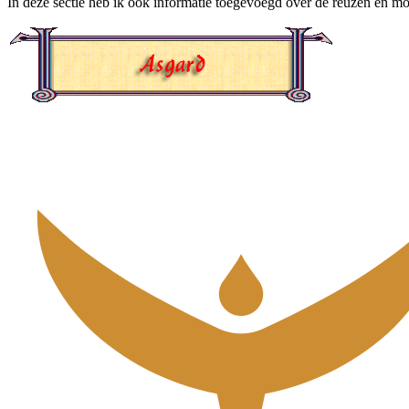
In deze sectie heb ik ook informatie toegevoegd over de reuzen en 