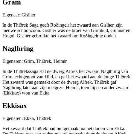
Gram
Eigenaar: Gislher
In de Thiðrek Saga geeft Roðingeir het zwaard aan Gislher, zijn
nieuwe schoonzoon. Gislher was de broer van Grimhild, Gunnar en
Hogni. Gislher gebruikte het zwaard om Roðingeir te doden.
Naglhring
Eigenaren: Grim, Thiðrek, Heimir
In de Thiðrekssaga stal de dwerg Alfrek het zwaard Naglhring van
Grim, echtgenoot van Hild, en gaf het zwaard aan de jonge Thiðrek.
Het zwaard was gemaakt door de dwerg Alfrek. Thiðrek gaf
Naglhring later aan zijn metgezel Heimir, toen hij een ander zwaard
(Ekkisax) won van Ekka.
Ekkisax
Eigenaren: Ekka, Thiðrek
Het zwaard dat Thiðrek had buitgemaakt na het doden van Ekka.
De Ekkisax was een ander zwaard gemaakt door de dwerg Alfrek.