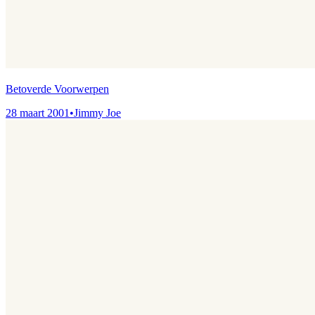
Betoverde Voorwerpen
28 maart 2001
•
Jimmy Joe