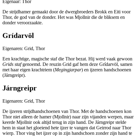
Eigenaar: Thor
De strijdhamer gemaakt door de dwergbroeders Brokk en Eiti voor
Thor, de god van de donder. Het was Mjollnir die de bliksem en
donder veroorzaakte.
Grídarvöl
Eigenaren: Grid, Thor
Een krachtige, magische staf die Thor bezat. Hij werd vaak gewoon
Grids staf
genoemd. De reuzin Grid gaf hem deze Grídarvöl, samen
met haar eigen krachtriem (
Megingjarpar
) en ijzeren handschoenen
(Járngreipr).
Járngreipr
Eigenaren: Grid, Thor
De ijzeren strijdhandschoenen van Thor. Met de handschoenen kon
Thor niet alleen de hamer (Mjollnir) naar zijn vijanden werpen, maar
keerde Mjollnir ook altijd terug in zijn hand. De Járngreipr stelde
hem in staat het gloeiend hete ijzer te vangen dat Geirrod naar Thor
wierp. Thor ving het ijzer op in zijn handschoen zonder zijn hand te