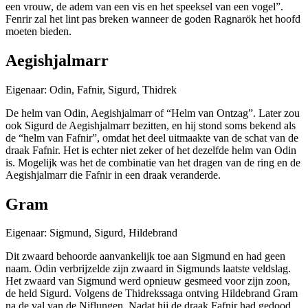
een vrouw, de adem van een vis en het speeksel van een vogel”.
Fenrir zal het lint pas breken wanneer de goden Ragnarök het hoofd
moeten bieden.
Aegishjalmarr
Eigenaar: Odin, Fafnir, Sigurd, Thidrek
De helm van Odin, Aegishjalmarr of “Helm van Ontzag”. Later zou
ook Sigurd de Aegishjalmarr bezitten, en hij stond soms bekend als
de “helm van Fafnir”, omdat het deel uitmaakte van de schat van de
draak Fafnir. Het is echter niet zeker of het dezelfde helm van Odin
is. Mogelijk was het de combinatie van het dragen van de ring en de
Aegishjalmarr die Fafnir in een draak veranderde.
Gram
Eigenaar: Sigmund, Sigurd, Hildebrand
Dit zwaard behoorde aanvankelijk toe aan Sigmund en had geen
naam. Odin verbrijzelde zijn zwaard in Sigmunds laatste veldslag.
Het zwaard van Sigmund werd opnieuw gesmeed voor zijn zoon,
de held Sigurd. Volgens de Thidrekssaga ontving Hildebrand Gram
na de val van de Niflungen. Nadat hij de draak Fafnir had gedood,