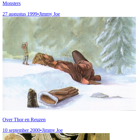
Monsters
27 augustus 1999
•
Jimmy Joe
Over Thor en Reuzen
10 september 2000
•
Jimmy Joe