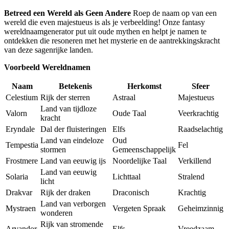
Betreed een Wereld als Geen Andere
Roep de naam op van een
wereld die even majestueus is als je verbeelding! Onze fantasy
wereldnaamgenerator put uit oude mythen en helpt je namen te
ontdekken die resoneren met het mysterie en de aantrekkingskracht
van deze sagenrijke landen.
Voorbeeld Wereldnamen
Naam
Betekenis
Herkomst
Sfeer
Celestium
Rijk der sterren
Astraal
Majestueus
Land van tijdloze
Valorn
Oude Taal
Veerkrachtig
kracht
Eryndale
Dal der fluisteringen
Elfs
Raadselachtig
Land van eindeloze
Oud
Tempestia
Fel
stormen
Gemeenschappelijk
Frostmere
Land van eeuwig ijs
Noordelijke Taal
Verkillend
Land van eeuwig
Solaria
Lichttaal
Stralend
licht
Drakvar
Rijk der draken
Draconisch
Krachtig
Land van verborgen
Mystraen
Vergeten Spraak
Geheimzinnig
wonderen
Rijk van stromende
Arvandor
Elfs
Vreedzaam