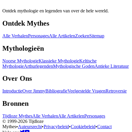
Ontdek mythologie en legenden van over de hele wereld.
Ontdek Mythes
Alle Verhalen
Personages
Alle Artikelen
Zoeken
Sitemap
Mythologieën
Noorse Mythologie
Klassieke Mythologie
Keltische
Mythologie
Arthurlegenden
Mythologische Goden
Antieke Literatuur
Over Ons
Introductie
Over Jimmy
Bibliografie
Veelgestelde Vragen
Retroversie
Bronnen
Tijdloze Mythes
Alle Verhalen
Alle Artikelen
Personages
© 1999-2026 Tijdloze
Mythes
•
Auteursrecht
•
Privacybeleid
•
Cookiebeleid
•
Contact