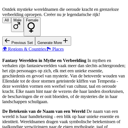
Ontdek mystieke wereldnamen die oeroude kracht en grenzeloze
verbeelding oproepen. Creëer nu je legendarische rijk!
All
Male
Female
Previous Set
Generate More
🌍 Regions & Countries
🏞️ Places
Fantasy Werelden in Mythe en Verbeelding
In mythen en
verhalen zijn fantasiewerelden vaak meer dan slechts achtergronden;
het zijn personages op zich, elk met een unieke essentie,
geschiedenis en gevoel van mysterie. Van de betoverde wouden van
Ellendale tot de door stormen geteisterde kliffen van Tempestia -
deze werelden vormen een weefsel van cultuur, taal en oeroude
kracht. Elke naam hint naar de wezens die haar landen doorkruisen,
de beschavingen die er ooit bloeiden, of de mysteries die in haar
landschappen schuilgaan.
De Betekenis van de Naam van een Wereld
De naam van een
wereld is haar handtekening - een blik op haar unieke essentie en
identiteit. Wereldnamen dragen vaak symbolische betekenissen of
taalkundige verwijzingen naar de eigen mythologie, taal of