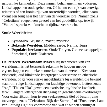
natuurlijke kenmerken. Deze namen belichamen haar volkeren,
landschappen en oude geheimen. Of het nu een rijk van eeuwige
winter is of een koninkrijk van onsterfelijke wouden, elke naam
vormt een brug naar het hart van de wereldse lore. Namen zoals
“Celestium” roepen een gevoel van het goddelijke op, terwijl
“Valorn” spreekt van kracht en tijdloze veerkracht.
Snule Wereldfeiten
Symboliek
: Wijsheid, macht, mysterie
Bekende Werelden
: Midden-aarde, Narnia, Terra
Populaire herkomsten
: Oude Tongen, Gemeenschappelijke
Spreektaal, Oude Dialecten
De Perfecte Wereldnaam Maken
Bij het creëren van een
wereldnaam is het belangrijk rekening te houden met de
eigenschappen en unieke kenmerken van de wereld. Kies voor
vloeiende, oud klinkende lettergrepen voor serene en etherische
werelden, of ga voor sterke medeklinkers bij werelden die bekend
staan om ruige landschappen en krachtige bewoners. Letters zoals
“Ae,” “Th” en “Ra” geven een exotische, mythische kwaliteit,
terwijl langere lettergrepen diepgang en geschiedenis overbrengen.
Voor extra rijkdom kun je een veelzeggende titel of beschrijving
toevoegen, zoals “Celestium, Rijk der Sterren,” of “Frostmere, Land
van Eeuwig IJs,” als voorproefje van wat er binnen schuilgaat.