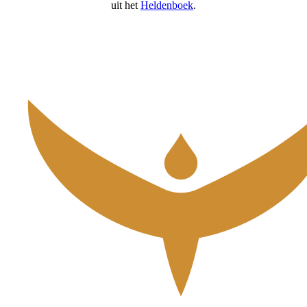
uit het
Heldenboek
.