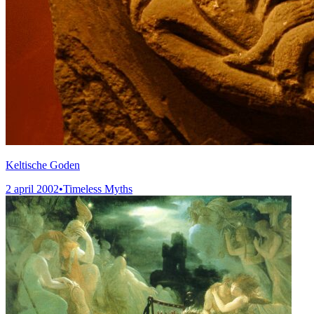
Keltische Goden
2 april 2002
•
Timeless Myths