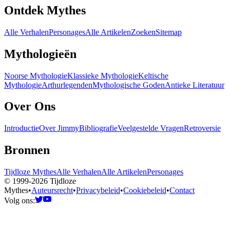
Ontdek Mythes
Alle Verhalen
Personages
Alle Artikelen
Zoeken
Sitemap
Mythologieën
Noorse Mythologie
Klassieke Mythologie
Keltische
Mythologie
Arthurlegenden
Mythologische Goden
Antieke Literatuur
Over Ons
Introductie
Over Jimmy
Bibliografie
Veelgestelde Vragen
Retroversie
Bronnen
Tijdloze Mythes
Alle Verhalen
Alle Artikelen
Personages
© 1999-2026 Tijdloze
Mythes
•
Auteursrecht
•
Privacybeleid
•
Cookiebeleid
•
Contact
Volg ons: