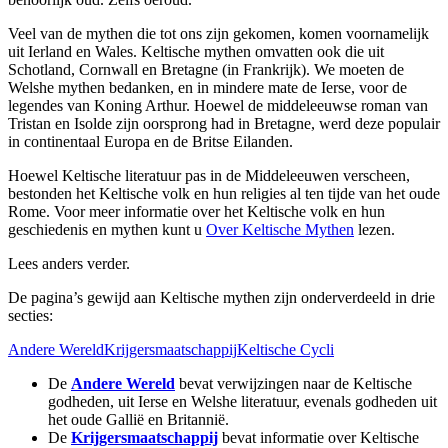
Veel van de mythen die tot ons zijn gekomen, komen voornamelijk
uit Ierland en Wales. Keltische mythen omvatten ook die uit
Schotland, Cornwall en Bretagne (in Frankrijk). We moeten de
Welshe mythen bedanken, en in mindere mate de Ierse, voor de
legendes van Koning Arthur. Hoewel de middeleeuwse roman van
Tristan en Isolde zijn oorsprong had in Bretagne, werd deze populair
in continentaal Europa en de Britse Eilanden.
Hoewel Keltische literatuur pas in de Middeleeuwen verscheen,
bestonden het Keltische volk en hun religies al ten tijde van het oude
Rome. Voor meer informatie over het Keltische volk en hun
geschiedenis en mythen kunt u
Over Keltische Mythen
lezen.
Lees anders verder.
De pagina’s gewijd aan Keltische mythen zijn onderverdeeld in drie
secties:
Andere Wereld
Krijgersmaatschappij
Keltische Cycli
De
Andere Wereld
bevat verwijzingen naar de Keltische
godheden, uit Ierse en Welshe literatuur, evenals godheden uit
het oude Gallië en Britannië.
De
Krijgersmaatschappij
bevat informatie over Keltische