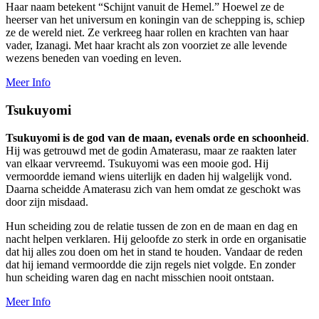
Haar naam betekent “Schijnt vanuit de Hemel.” Hoewel ze de
heerser van het universum en koningin van de schepping is, schiep
ze de wereld niet. Ze verkreeg haar rollen en krachten van haar
vader, Izanagi. Met haar kracht als zon voorziet ze alle levende
wezens beneden van voeding en leven.
Meer Info
Tsukuyomi
Tsukuyomi is de god van de maan, evenals orde en schoonheid
.
Hij was getrouwd met de godin Amaterasu, maar ze raakten later
van elkaar vervreemd. Tsukuyomi was een mooie god. Hij
vermoordde iemand wiens uiterlijk en daden hij walgelijk vond.
Daarna scheidde Amaterasu zich van hem omdat ze geschokt was
door zijn misdaad.
Hun scheiding zou de relatie tussen de zon en de maan en dag en
nacht helpen verklaren. Hij geloofde zo sterk in orde en organisatie
dat hij alles zou doen om het in stand te houden. Vandaar de reden
dat hij iemand vermoordde die zijn regels niet volgde. En zonder
hun scheiding waren dag en nacht misschien nooit ontstaan.
Meer Info