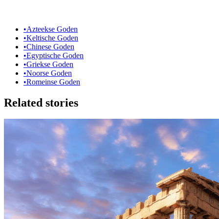
•
Azteekse Goden
•
Keltische Goden
•
Chinese Goden
•
Egyptische Goden
•
Griekse Goden
•
Noorse Goden
•
Romeinse Goden
Related stories