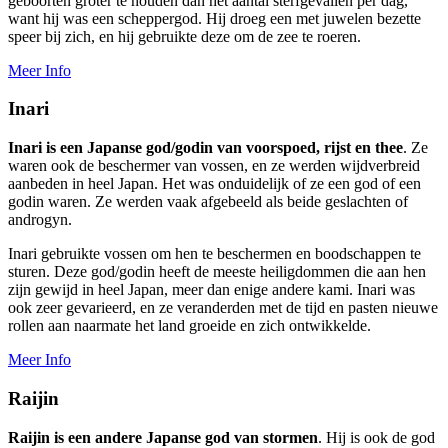
geboorten groter te houden dan het aantal sterfgevallen per dag,
want hij was een scheppergod. Hij droeg een met juwelen bezette
speer bij zich, en hij gebruikte deze om de zee te roeren.
Meer Info
Inari
Inari is een Japanse god/godin van voorspoed, rijst en thee
. Ze
waren ook de beschermer van vossen, en ze werden wijdverbreid
aanbeden in heel Japan. Het was onduidelijk of ze een god of een
godin waren. Ze werden vaak afgebeeld als beide geslachten of
androgyn.
Inari gebruikte vossen om hen te beschermen en boodschappen te
sturen. Deze god/godin heeft de meeste heiligdommen die aan hen
zijn gewijd in heel Japan, meer dan enige andere kami. Inari was
ook zeer gevarieerd, en ze veranderden met de tijd en pasten nieuwe
rollen aan naarmate het land groeide en zich ontwikkelde.
Meer Info
Raijin
Raijin is een andere Japanse god van stormen
. Hij is ook de god