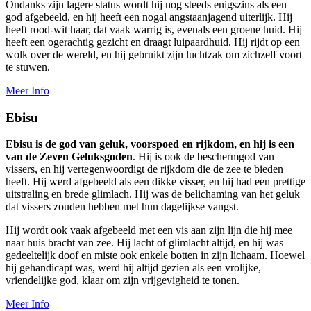
Ondanks zijn lagere status wordt hij nog steeds enigszins als een
god afgebeeld, en hij heeft een nogal angstaanjagend uiterlijk. Hij
heeft rood-wit haar, dat vaak warrig is, evenals een groene huid. Hij
heeft een ogerachtig gezicht en draagt luipaardhuid. Hij rijdt op een
wolk over de wereld, en hij gebruikt zijn luchtzak om zichzelf voort
te stuwen.
Meer Info
Ebisu
Ebisu is de god van geluk, voorspoed en rijkdom, en hij is een
van de Zeven Geluksgoden
. Hij is ook de beschermgod van
vissers, en hij vertegenwoordigt de rijkdom die de zee te bieden
heeft. Hij werd afgebeeld als een dikke visser, en hij had een prettige
uitstraling en brede glimlach. Hij was de belichaming van het geluk
dat vissers zouden hebben met hun dagelijkse vangst.
Hij wordt ook vaak afgebeeld met een vis aan zijn lijn die hij mee
naar huis bracht van zee. Hij lacht of glimlacht altijd, en hij was
gedeeltelijk doof en miste ook enkele botten in zijn lichaam. Hoewel
hij gehandicapt was, werd hij altijd gezien als een vrolijke,
vriendelijke god, klaar om zijn vrijgevigheid te tonen.
Meer Info