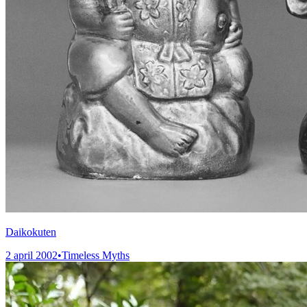
Daikokuten
2 april 2002
•
Timeless Myths