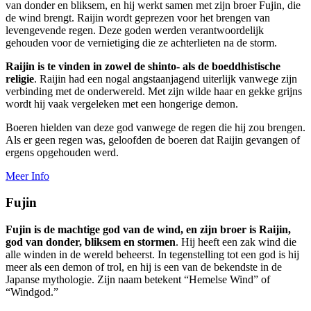
van donder en bliksem, en hij werkt samen met zijn broer Fujin, die
de wind brengt. Raijin wordt geprezen voor het brengen van
levengevende regen. Deze goden werden verantwoordelijk
gehouden voor de vernietiging die ze achterlieten na de storm.
Raijin is te vinden in zowel de shinto- als de boeddhistische
religie
. Raijin had een nogal angstaanjagend uiterlijk vanwege zijn
verbinding met de onderwereld. Met zijn wilde haar en gekke grijns
wordt hij vaak vergeleken met een hongerige demon.
Boeren hielden van deze god vanwege de regen die hij zou brengen.
Als er geen regen was, geloofden de boeren dat Raijin gevangen of
ergens opgehouden werd.
Meer Info
Fujin
Fujin is de machtige god van de wind, en zijn broer is Raijin,
god van donder, bliksem en stormen
. Hij heeft een zak wind die
alle winden in de wereld beheerst. In tegenstelling tot een god is hij
meer als een demon of trol, en hij is een van de bekendste in de
Japanse mythologie. Zijn naam betekent “Hemelse Wind” of
“Windgod.”