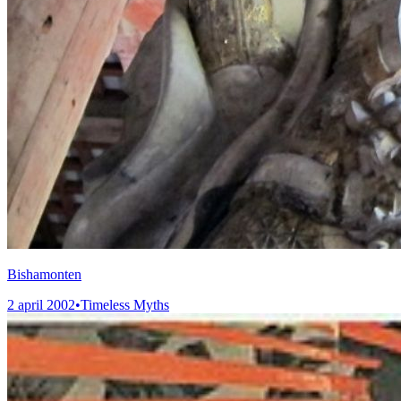
Bishamonten
2 april 2002
•
Timeless Myths