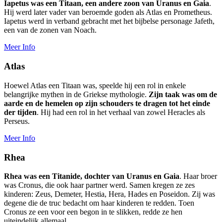
Iapetus was een Titaan, een andere zoon van Uranus en Gaia
.
Hij werd later vader van beroemde goden als Atlas en Prometheus.
Iapetus werd in verband gebracht met het bijbelse personage Jafeth,
een van de zonen van Noach.
Meer Info
Atlas
Hoewel Atlas een Titaan was, speelde hij een rol in enkele
belangrijke mythen in de Griekse mythologie.
Zijn taak was om de
aarde en de hemelen op zijn schouders te dragen tot het einde
der tijden
. Hij had een rol in het verhaal van zowel Heracles als
Perseus.
Meer Info
Rhea
Rhea was een Titanide, dochter van Uranus en Gaia
. Haar broer
was Cronus, die ook haar partner werd. Samen kregen ze zes
kinderen: Zeus, Demeter, Hestia, Hera, Hades en Poseidon. Zij was
degene die de truc bedacht om haar kinderen te redden. Toen
Cronus ze een voor een begon in te slikken, redde ze hen
uiteindelijk allemaal.