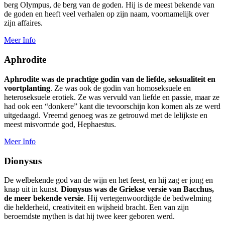
berg Olympus, de berg van de goden. Hij is de meest bekende van
de goden en heeft veel verhalen op zijn naam, voornamelijk over
zijn affaires.
Meer Info
Aphrodite
Aphrodite was de prachtige godin van de liefde, seksualiteit en
voortplanting
. Ze was ook de godin van homoseksuele en
heteroseksuele erotiek. Ze was vervuld van liefde en passie, maar ze
had ook een “donkere” kant die tevoorschijn kon komen als ze werd
uitgedaagd. Vreemd genoeg was ze getrouwd met de lelijkste en
meest misvormde god, Hephaestus.
Meer Info
Dionysus
De welbekende god van de wijn en het feest, en hij zag er jong en
knap uit in kunst.
Dionysus was de Griekse versie van Bacchus,
de meer bekende versie
. Hij vertegenwoordigde de bedwelming
die helderheid, creativiteit en wijsheid bracht. Een van zijn
beroemdste mythen is dat hij twee keer geboren werd.