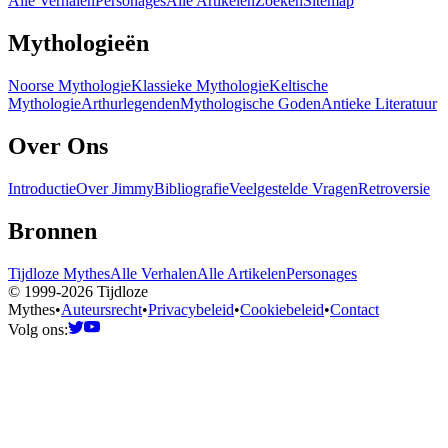
Alle Verhalen
Personages
Alle Artikelen
Zoeken
Sitemap
Mythologieën
Noorse Mythologie
Klassieke Mythologie
Keltische
Mythologie
Arthurlegenden
Mythologische Goden
Antieke Literatuur
Over Ons
Introductie
Over Jimmy
Bibliografie
Veelgestelde Vragen
Retroversie
Bronnen
Tijdloze Mythes
Alle Verhalen
Alle Artikelen
Personages
© 1999-2026 Tijdloze
Mythes
•
Auteursrecht
•
Privacybeleid
•
Cookiebeleid
•
Contact
Volg ons: