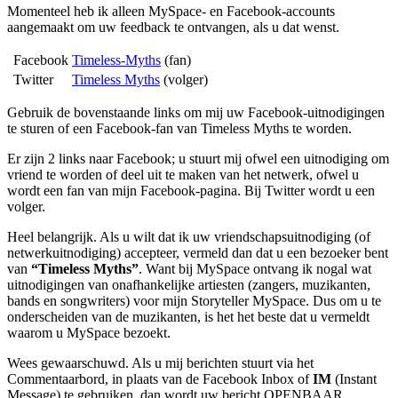
Momenteel heb ik alleen MySpace- en Facebook-accounts
aangemaakt om uw feedback te ontvangen, als u dat wenst.
Facebook
Timeless-Myths
(fan)
Twitter
Timeless Myths
(volger)
Gebruik de bovenstaande links om mij uw Facebook-uitnodigingen
te sturen of een Facebook-fan van Timeless Myths te worden.
Er zijn 2 links naar Facebook; u stuurt mij ofwel een uitnodiging om
vriend te worden of deel uit te maken van het netwerk, ofwel u
wordt een fan van mijn Facebook-pagina. Bij Twitter wordt u een
volger.
Heel belangrijk. Als u wilt dat ik uw vriendschapsuitnodiging (of
netwerkuitnodiging) accepteer, vermeld dan dat u een bezoeker bent
van
“Timeless Myths”
. Want bij MySpace ontvang ik nogal wat
uitnodigingen van onafhankelijke artiesten (zangers, muzikanten,
bands en songwriters) voor mijn Storyteller MySpace. Dus om u te
onderscheiden van de muzikanten, is het het beste dat u vermeldt
waarom u MySpace bezoekt.
Wees gewaarschuwd. Als u mij berichten stuurt via het
Commentaarbord, in plaats van de Facebook Inbox of
IM
(Instant
Message) te gebruiken, dan wordt uw bericht OPENBAAR