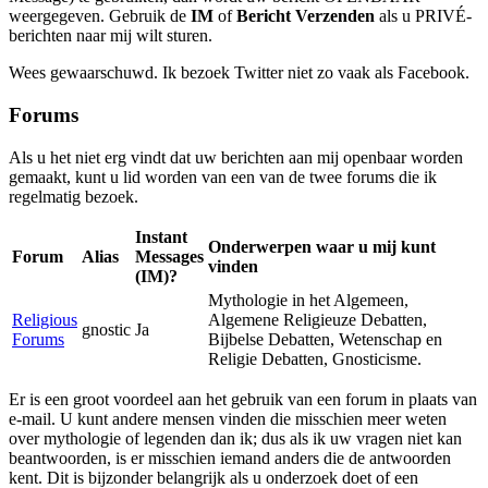
weergegeven. Gebruik de
IM
of
Bericht Verzenden
als u PRIVÉ-
berichten naar mij wilt sturen.
Wees gewaarschuwd. Ik bezoek Twitter niet zo vaak als Facebook.
Forums
Als u het niet erg vindt dat uw berichten aan mij openbaar worden
gemaakt, kunt u lid worden van een van de twee forums die ik
regelmatig bezoek.
Instant
Onderwerpen waar u mij kunt
Forum
Alias
Messages
vinden
(IM)?
Mythologie in het Algemeen,
Religious
Algemene Religieuze Debatten,
gnostic
Ja
Forums
Bijbelse Debatten, Wetenschap en
Religie Debatten, Gnosticisme.
Er is een groot voordeel aan het gebruik van een forum in plaats van
e-mail. U kunt andere mensen vinden die misschien meer weten
over mythologie of legenden dan ik; dus als ik uw vragen niet kan
beantwoorden, is er misschien iemand anders die de antwoorden
kent. Dit is bijzonder belangrijk als u onderzoek doet of een