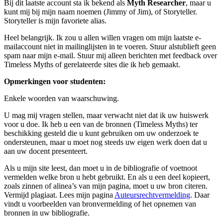
Bij dit laatste account sta ik bekend als
Myth Researcher
, maar u
kunt mij bij mijn naam noemen (Jimmy of Jim), of Storyteller.
Storyteller is mijn favoriete alias.
Heel belangrijk. Ik zou u allen willen vragen om mijn laatste e-
mailaccount niet in mailinglijsten in te voeren. Stuur alstublieft geen
spam naar mijn e-mail. Stuur mij alleen berichten met feedback over
Timeless Myths of gerelateerde sites die ik heb gemaakt.
Opmerkingen voor studenten:
Enkele woorden van waarschuwing.
U mag mij vragen stellen, maar verwacht niet dat ik uw huiswerk
voor u doe. Ik heb u een van de bronnen (Timeless Myths) ter
beschikking gesteld die u kunt gebruiken om uw onderzoek te
ondersteunen, maar u moet nog steeds uw eigen werk doen dat u
aan uw docent presenteert.
Als u mijn site leest, dan moet u in de bibliografie of voetnoot
vermelden welke bron u hebt gebruikt. En als u een deel kopieert,
zoals zinnen of alinea’s van mijn pagina, moet u uw bron citeren.
Vermijd plagiaat. Lees mijn pagina
Auteursrechtvermelding
. Daar
vindt u voorbeelden van bronvermelding of het opnemen van
bronnen in uw bibliografie.