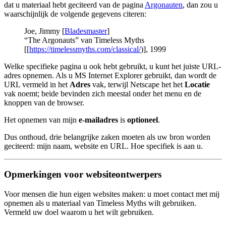
dat u materiaal hebt geciteerd van de pagina
Argonauten
, dan zou u
waarschijnlijk de volgende gegevens citeren:
Joe, Jimmy [
Bladesmaster
]
“The Argonauts” van Timeless Myths
[[
https://timelessmyths.com/classical/
)], 1999
Welke specifieke pagina u ook hebt gebruikt, u kunt het juiste URL-
adres opnemen. Als u MS Internet Explorer gebruikt, dan wordt de
URL vermeld in het
Adres
vak, terwijl Netscape het het
Locatie
vak noemt; beide bevinden zich meestal onder het menu en de
knoppen van de browser.
Het opnemen van mijn
e-mailadres
is
optioneel
.
Dus onthoud, drie belangrijke zaken moeten als uw bron worden
geciteerd: mijn naam, website en URL. Hoe specifiek is aan u.
Opmerkingen voor websiteontwerpers
Voor mensen die hun eigen websites maken: u moet contact met mij
opnemen als u materiaal van Timeless Myths wilt gebruiken.
Vermeld uw doel waarom u het wilt gebruiken.