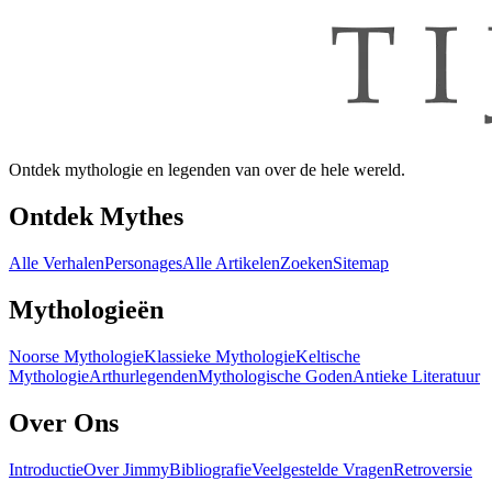
Ontdek mythologie en legenden van over de hele wereld.
Ontdek Mythes
Alle Verhalen
Personages
Alle Artikelen
Zoeken
Sitemap
Mythologieën
Noorse Mythologie
Klassieke Mythologie
Keltische
Mythologie
Arthurlegenden
Mythologische Goden
Antieke Literatuur
Over Ons
Introductie
Over Jimmy
Bibliografie
Veelgestelde Vragen
Retroversie