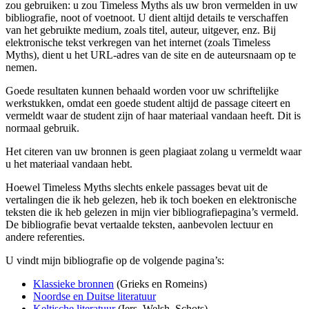
zou gebruiken: u zou Timeless Myths als uw bron vermelden in uw
bibliografie, noot of voetnoot. U dient altijd details te verschaffen
van het gebruikte medium, zoals titel, auteur, uitgever, enz. Bij
elektronische tekst verkregen van het internet (zoals Timeless
Myths), dient u het URL-adres van de site en de auteursnaam op te
nemen.
Goede resultaten kunnen behaald worden voor uw schriftelijke
werkstukken, omdat een goede student altijd de passage citeert en
vermeldt waar de student zijn of haar materiaal vandaan heeft. Dit is
normaal gebruik.
Het citeren van uw bronnen is geen plagiaat zolang u vermeldt waar
u het materiaal vandaan hebt.
Hoewel Timeless Myths slechts enkele passages bevat uit de
vertalingen die ik heb gelezen, heb ik toch boeken en elektronische
teksten die ik heb gelezen in mijn vier bibliografiepagina’s vermeld.
De bibliografie bevat vertaalde teksten, aanbevolen lectuur en
andere referenties.
U vindt mijn bibliografie op de volgende pagina’s:
Klassieke bronnen
(Grieks en Romeins)
Noordse en Duitse literatuur
Keltische literatuur
(Iers, Welsh, Schots)