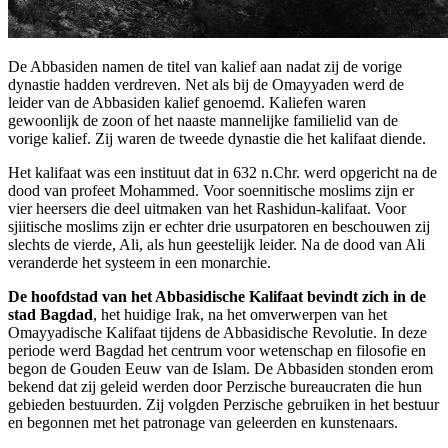
De Abbasiden namen de titel van kalief aan nadat zij de vorige
dynastie hadden verdreven. Net als bij de Omayyaden werd de
leider van de Abbasiden kalief genoemd. Kaliefen waren
gewoonlijk de zoon of het naaste mannelijke familielid van de
vorige kalief. Zij waren de tweede dynastie die het kalifaat diende.
Het kalifaat was een instituut dat in 632 n.Chr. werd opgericht na de
dood van profeet Mohammed. Voor soennitische moslims zijn er
vier heersers die deel uitmaken van het Rashidun-kalifaat. Voor
sjiitische moslims zijn er echter drie usurpatoren en beschouwen zij
slechts de vierde, Ali, als hun geestelijk leider. Na de dood van Ali
veranderde het systeem in een monarchie.
De hoofdstad van het Abbasidische Kalifaat bevindt zich in de
stad Bagdad
, het huidige Irak, na het omverwerpen van het
Omayyadische Kalifaat tijdens de Abbasidische Revolutie. In deze
periode werd Bagdad het centrum voor wetenschap en filosofie en
begon de Gouden Eeuw van de Islam. De Abbasiden stonden erom
bekend dat zij geleid werden door Perzische bureaucraten die hun
gebieden bestuurden. Zij volgden Perzische gebruiken in het bestuur
en begonnen met het patronage van geleerden en kunstenaars.