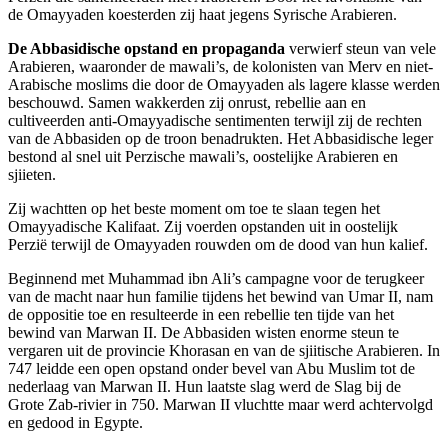
de Omayyaden koesterden zij haat jegens Syrische Arabieren.
De Abbasidische opstand en propaganda
verwierf steun van vele
Arabieren, waaronder de mawali’s, de kolonisten van Merv en niet-
Arabische moslims die door de Omayyaden als lagere klasse werden
beschouwd. Samen wakkerden zij onrust, rebellie aan en
cultiveerden anti-Omayyadische sentimenten terwijl zij de rechten
van de Abbasiden op de troon benadrukten. Het Abbasidische leger
bestond al snel uit Perzische mawali’s, oostelijke Arabieren en
sjiieten.
Zij wachtten op het beste moment om toe te slaan tegen het
Omayyadische Kalifaat. Zij voerden opstanden uit in oostelijk
Perzië terwijl de Omayyaden rouwden om de dood van hun kalief.
Beginnend met Muhammad ibn Ali’s campagne voor de terugkeer
van de macht naar hun familie tijdens het bewind van Umar II, nam
de oppositie toe en resulteerde in een rebellie ten tijde van het
bewind van Marwan II. De Abbasiden wisten enorme steun te
vergaren uit de provincie Khorasan en van de sjiitische Arabieren. In
747 leidde een open opstand onder bevel van Abu Muslim tot de
nederlaag van Marwan II. Hun laatste slag werd de Slag bij de
Grote Zab-rivier in 750. Marwan II vluchtte maar werd achtervolgd
en gedood in Egypte.