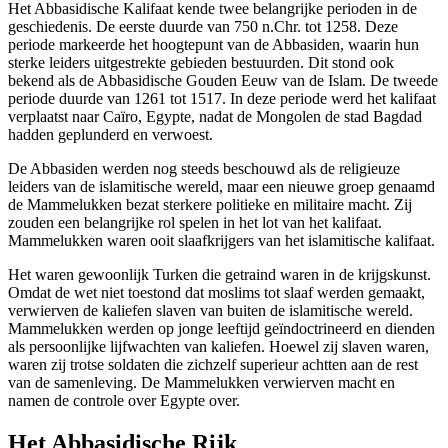
Het Abbasidische Kalifaat kende twee belangrijke perioden in de
geschiedenis. De eerste duurde van 750 n.Chr. tot 1258. Deze
periode markeerde het hoogtepunt van de Abbasiden, waarin hun
sterke leiders uitgestrekte gebieden bestuurden. Dit stond ook
bekend als de Abbasidische Gouden Eeuw van de Islam. De tweede
periode duurde van 1261 tot 1517. In deze periode werd het kalifaat
verplaatst naar Caïro, Egypte, nadat de Mongolen de stad Bagdad
hadden geplunderd en verwoest.
De Abbasiden werden nog steeds beschouwd als de religieuze
leiders van de islamitische wereld, maar een nieuwe groep genaamd
de Mammelukken bezat sterkere politieke en militaire macht. Zij
zouden een belangrijke rol spelen in het lot van het kalifaat.
Mammelukken waren ooit slaafkrijgers van het islamitische kalifaat.
Het waren gewoonlijk Turken die getraind waren in de krijgskunst.
Omdat de wet niet toestond dat moslims tot slaaf werden gemaakt,
verwierven de kaliefen slaven van buiten de islamitische wereld.
Mammelukken werden op jonge leeftijd geïndoctrineerd en dienden
als persoonlijke lijfwachten van kaliefen. Hoewel zij slaven waren,
waren zij trotse soldaten die zichzelf superieur achtten aan de rest
van de samenleving. De Mammelukken verwierven macht en
namen de controle over Egypte over.
Het Abbasidische Rijk