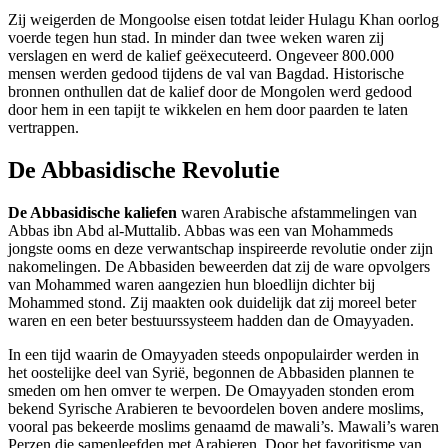
Zij weigerden de Mongoolse eisen totdat leider Hulagu Khan oorlog
voerde tegen hun stad. In minder dan twee weken waren zij
verslagen en werd de kalief geëxecuteerd. Ongeveer 800.000
mensen werden gedood tijdens de val van Bagdad. Historische
bronnen onthullen dat de kalief door de Mongolen werd gedood
door hem in een tapijt te wikkelen en hem door paarden te laten
vertrappen.
De Abbasidische Revolutie
De Abbasidische kaliefen
waren Arabische afstammelingen van
Abbas ibn Abd al-Muttalib. Abbas was een van Mohammeds
jongste ooms en deze verwantschap inspireerde revolutie onder zijn
nakomelingen. De Abbasiden beweerden dat zij de ware opvolgers
van Mohammed waren aangezien hun bloedlijn dichter bij
Mohammed stond. Zij maakten ook duidelijk dat zij moreel beter
waren en een beter bestuurssysteem hadden dan de Omayyaden.
In een tijd waarin de Omayyaden steeds onpopulairder werden in
het oostelijke deel van Syrië, begonnen de Abbasiden plannen te
smeden om hen omver te werpen. De Omayyaden stonden erom
bekend Syrische Arabieren te bevoordelen boven andere moslims,
vooral pas bekeerde moslims genaamd de mawali’s. Mawali’s waren
Perzen die samenleefden met Arabieren. Door het favoritisme van