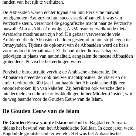
randen van het rijk te verhuizen.
De Abbasiden waren echter loyaal aan hun Perzische mawali-
bondgenoten. Aangezien hun succes sterk afhankelijk was van
Perzische steun, verschoof de geografische macht naar de Perzische
mawali. Abu al-Abbas’ opvolger, Al-Mansur, verwelkomde niet-
Arabische moslims aan zijn hof. Dit gebaar vervreemdde vele
Arabieren die de Abbasiden hadden gesteund in hun strijd tegen de
Omayyaden. Tijdens de opkomst van de Abbasiden werd de basis
voor invloed internationaal. Zij benadrukten lidmaatschap via
gelovigen in plaats van nationaliteit, aangezien de meeste Abbasiden
grotendeels Perzische bekeerlingen waren.
Perzische bureaucratie verving de Arabische aristocratie. De
Abbasiden creëerden ook nieuwe machtsposities: de vizier en de
emir. Gedurende 300 jaar handhaafde het Abbasidische Rijk een
ononderbroken lijn van kaliefen. Zij bereikten ook verscheidene
intellectuele en culturele ontwikkelingen in het Midden-Oosten, wat
de weg baande voor de Gouden Eeuw van de Islam.
De Gouden Eeuw van de Islam
De Gouden Eeuw van de Islam
ontstond in Bagdad en Samarra
tijdens het bewind van het Abbasidische Kalifaat. In deze jaren werd
Bagdad de grootste stad ter wereld. Het was het Abbasidische