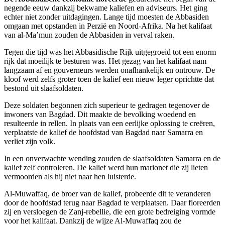
negende eeuw dankzij bekwame kaliefen en adviseurs. Het ging
echter niet zonder uitdagingen. Lange tijd moesten de Abbasiden
omgaan met opstanden in Perzië en Noord-Afrika. Na het kalifaat
van al-Ma’mun zouden de Abbasiden in verval raken.
Tegen die tijd was het Abbasidische Rijk uitgegroeid tot een enorm
rijk dat moeilijk te besturen was. Het gezag van het kalifaat nam
langzaam af en gouverneurs werden onafhankelijk en ontrouw. De
kloof werd zelfs groter toen de kalief een nieuw leger oprichtte dat
bestond uit slaafsoldaten.
Deze soldaten begonnen zich superieur te gedragen tegenover de
inwoners van Bagdad. Dit maakte de bevolking woedend en
resulteerde in rellen. In plaats van een eerlijke oplossing te creëren,
verplaatste de kalief de hoofdstad van Bagdad naar Samarra en
verliet zijn volk.
In een onverwachte wending zouden de slaafsoldaten Samarra en de
kalief zelf controleren. De kalief werd hun marionet die zij lieten
vermoorden als hij niet naar hen luisterde.
Al-Muwaffaq, de broer van de kalief, probeerde dit te veranderen
door de hoofdstad terug naar Bagdad te verplaatsen. Daar floreerden
zij en versloegen de Zanj-rebellie, die een grote bedreiging vormde
voor het kalifaat. Dankzij de wijze Al-Muwaffaq zou de