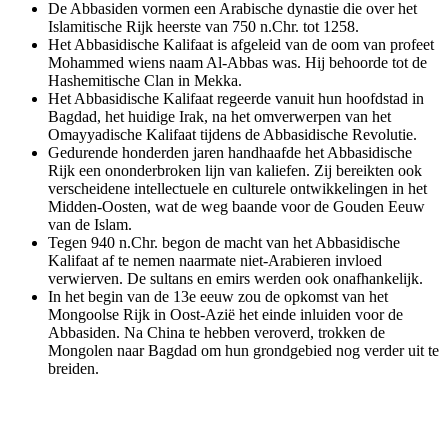
De Abbasiden vormen een Arabische dynastie die over het
Islamitische Rijk heerste van 750 n.Chr. tot 1258.
Het Abbasidische Kalifaat is afgeleid van de oom van profeet
Mohammed wiens naam Al-Abbas was. Hij behoorde tot de
Hashemitische Clan in Mekka.
Het Abbasidische Kalifaat regeerde vanuit hun hoofdstad in
Bagdad, het huidige Irak, na het omverwerpen van het
Omayyadische Kalifaat tijdens de Abbasidische Revolutie.
Gedurende honderden jaren handhaafde het Abbasidische
Rijk een ononderbroken lijn van kaliefen. Zij bereikten ook
verscheidene intellectuele en culturele ontwikkelingen in het
Midden-Oosten, wat de weg baande voor de Gouden Eeuw
van de Islam.
Tegen 940 n.Chr. begon de macht van het Abbasidische
Kalifaat af te nemen naarmate niet-Arabieren invloed
verwierven. De sultans en emirs werden ook onafhankelijk.
In het begin van de 13e eeuw zou de opkomst van het
Mongoolse Rijk in Oost-Azië het einde inluiden voor de
Abbasiden. Na China te hebben veroverd, trokken de
Mongolen naar Bagdad om hun grondgebied nog verder uit te
breiden.