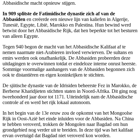
Abbasidische macht opnieuw stijgen.
In 909 splitste de Fatimidische dynastie zich af van de
Abbasiden
en creëerde een nieuwe lijn van kaliefen in Algerije,
Tunesië, Egypte, Libië, Marokko en Palestina. Hun bewind werd
betwist door het Abbasidische Rijk, dat hen beperkte tot het besturen
van alleen Egypte.
Tegen 940 begon de macht van het Abbasidische Kalifaat af te
nemen naarmate niet-Arabieren invloed verwierven. De sultans en
emirs werden ook onafhankelijk. De Abbasiden probeerden deze
uitdagingen te overwinnen totdat er eindeloze interne onrust heerste.
Sommige voormalige aanhangers van de Abbasiden begonnen zich
ook te distantiëren en eigen koninkrijken te stichten.
De sjiitische dynastie van de Idrisiden beheerste Fez in Marokko, de
Berberse Kharidjieten stichtten staten in Noord-Afrika. Dit ging nog
tweehonderd jaar door tot 1171. Uiteindelijk nam de Abbasidische
controle af en werd het rijk lokaal autonoom.
In het begin van de 13e eeuw zou de opkomst van het Mongoolse
Rijk in Oost-Azië het einde inluiden voor de Abbasiden. Na China
te hebben veroverd, trokken de Mongolen naar Bagdad om hun
grondgebied nog verder uit te breiden. In deze tijd was het kalifaat
ervan overtuigd dat Bagdad niet veroverd kon worden.