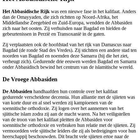
Het Abbasidische Rijk
was een nieuwe fase in het kalifaat. Anders
dan de Omayyaden, die zich richtten op Noord-Afrika, het
Middellandse Zeegebied en Zuid-Europa, wendden de Abbasiden
zich naar het oosten. Zij verhuisden naar Bagdad en hielden de
gebeurtenissen in Perzië en Transoxanië in de gaten.
Zij verplaatsten ook de hoofdstad van het rijk van Damascus naar
Bagdad (de ronde Stad des Vredes). Zij stichtten een andere stad ten
noorden van Bagdad en noemden deze Samarra (hij die het ziet,
verheugt zich). Gedurende drie eeuwen werden Bagdad en Samarra
onder Abbasidisch bewind het centrum van de islamitische wereld.
De Vroege Abbasiden
De Abbasiden
handhaafden hun controle over het kalifaat
gedurende verscheidene decennia. Hun alliantie met de sjiieten was
van korte duur en al snel werden zij kampioenen van de
soennitische orthodoxie. Zij logen over het aannemen van het
sjiitische islam zodra zij aan de macht waren. Na het veiligstellen
van de troon van het kalifaat pleitten de Abbasiden voor
soennitische orthodoxie en verbraken hun relatie met de sjiieten. Zij
vermoordden vele sjiitische leiders die zij als bedreigingen voor hun
heerschappij beschouwden. Dit bracht vele sjiieten ertoe naar de