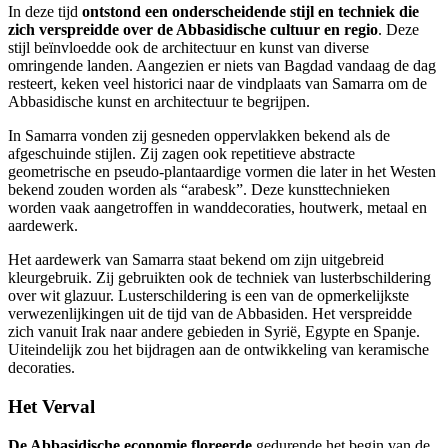
In deze tijd
ontstond een onderscheidende stijl en techniek die
zich verspreidde over de Abbasidische cultuur en regio
. Deze
stijl beïnvloedde ook de architectuur en kunst van diverse
omringende landen. Aangezien er niets van Bagdad vandaag de dag
resteert, keken veel historici naar de vindplaats van Samarra om de
Abbasidische kunst en architectuur te begrijpen.
In Samarra vonden zij gesneden oppervlakken bekend als de
afgeschuinde stijlen. Zij zagen ook repetitieve abstracte
geometrische en pseudo-plantaardige vormen die later in het Westen
bekend zouden worden als “arabesk”. Deze kunsttechnieken
worden vaak aangetroffen in wanddecoraties, houtwerk, metaal en
aardewerk.
Het aardewerk van Samarra staat bekend om zijn uitgebreid
kleurgebruik. Zij gebruikten ook de techniek van lusterbschildering
over wit glazuur. Lusterschildering is een van de opmerkelijkste
verwezenlijkingen uit de tijd van de Abbasiden. Het verspreidde
zich vanuit Irak naar andere gebieden in Syrië, Egypte en Spanje.
Uiteindelijk zou het bijdragen aan de ontwikkeling van keramische
decoraties.
Het Verval
De Abbasidische economie floreerde
gedurende het begin van de