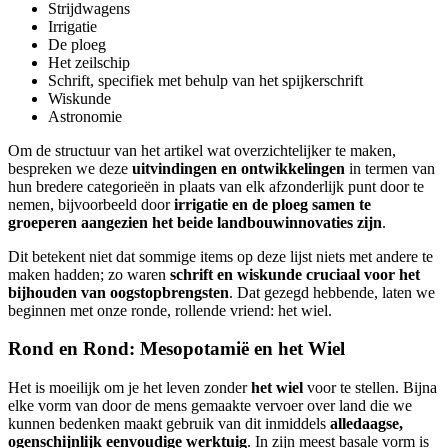
Strijdwagens
Irrigatie
De ploeg
Het zeilschip
Schrift, specifiek met behulp van het spijkerschrift
Wiskunde
Astronomie
Om de structuur van het artikel wat overzichtelijker te maken,
bespreken we deze
uitvindingen en ontwikkelingen
in termen van
hun bredere categorieën in plaats van elk afzonderlijk punt door te
nemen, bijvoorbeeld door
irrigatie en de ploeg samen te
groeperen aangezien het beide landbouwinnovaties zijn
.
Dit betekent niet dat sommige items op deze lijst niets met andere te
maken hadden; zo waren
schrift en wiskunde cruciaal voor het
bijhouden van oogstopbrengsten
. Dat gezegd hebbende, laten we
beginnen met onze ronde, rollende vriend: het wiel.
Rond en Rond: Mesopotamië en het Wiel
Het is moeilijk om je het leven zonder
het wiel
voor te stellen. Bijna
elke vorm van door de mens gemaakte vervoer over land die we
kunnen bedenken maakt gebruik van dit inmiddels
alledaagse,
ogenschijnlijk eenvoudige werktuig
. In zijn meest basale vorm is