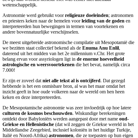
wetenschappelijk.
Astronomie werd gebruikt voor
religieuze doeleinden
; astronomen
en priesters keken naar de hemelen voor
leiding van de goden
en
interpreteerden hun bewegingen in termen van voortekenen en
andere bovennatuurlijke verschijnselen.
De meest uitgebreide astronomische compilatie uit Mesopotamië die
we bezitten staat collectief bekend als de
Enuma Anu Enlil
,
daterend uit het midden van het 2e millennium v.Chr. Het grote
belang ervan voor assyriologen ligt in
de enorme hoeveelheid
astrologische en weersvoortekenen
die het bevat, namelijk circa
7.000!
Er zijn er zoveel dat
niet alle tekst al is ontcijferd
. Dat gezegd
hebbende is het een onmisbare bron, al was het maar omdat het
inzicht geeft in hoe oude volkeren naar de wereld om hen heen
keken en deze interpreteerden.
De Mesopotamische astronomie was zeer invloedrijk op hoe latere
culturen de kosmos beschouwden
. Wiskundige berekeningen
ontdekt door Babyloniërs werden aangepast door met name
oud-
Griekse en Hellenistische
(dat wil zeggen de Griekse wereld in het
Middellandse Zeegebied, inclusief koloniën in het huidige Turkije,
Italië en Noord-Afrika)
astronomen
, die ze toepasten op hun eigen