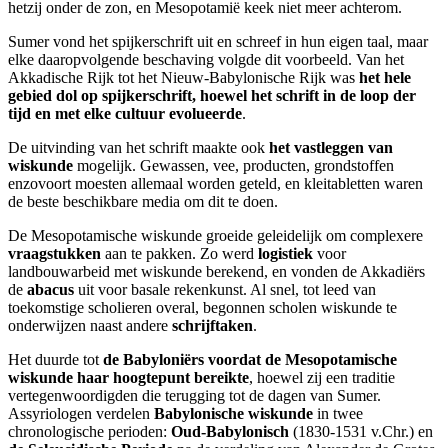
hetzij onder de zon, en Mesopotamië keek niet meer achterom.
Sumer vond het spijkerschrift uit en schreef in hun eigen taal, maar
elke daaropvolgende beschaving volgde dit voorbeeld. Van het
Akkadische Rijk tot het Nieuw-Babylonische Rijk was
het hele
gebied dol op spijkerschrift, hoewel het schrift in de loop der
tijd en met elke cultuur evolueerde
.
De uitvinding van het schrift maakte ook
het vastleggen van
wiskunde
mogelijk. Gewassen, vee, producten, grondstoffen
enzovoort moesten allemaal worden geteld, en kleitabletten waren
de beste beschikbare media om dit te doen.
De Mesopotamische wiskunde groeide geleidelijk om complexere
vraagstukken
aan te pakken. Zo werd
logistiek
voor
landbouwarbeid met wiskunde berekend, en vonden de Akkadiërs
de
abacus
uit voor basale rekenkunst. Al snel, tot leed van
toekomstige scholieren overal, begonnen scholen wiskunde te
onderwijzen naast andere
schrijftaken
.
Het duurde tot
de Babyloniërs voordat de Mesopotamische
wiskunde haar hoogtepunt bereikte
, hoewel zij een traditie
vertegenwoordigden die terugging tot de dagen van Sumer.
Assyriologen verdelen
Babylonische wiskunde
in twee
chronologische perioden:
Oud-Babylonisch
(1830-1531 v.Chr.) en