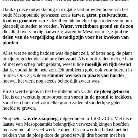
Dankzij deze ontwikkeling in irrigatie verbouwden boeren in het
oude Mesopotamië gewassen zoals
tarwe, gerst, peulvruchten,
fruit en groenten
om zichzelf en uiteindelijk bijna iedereen in hun
plaatselijke steden te voeden.
Water, vruchtbare grond en de zon
,
die altijd overvloedig aanwezig waren in Mesopotamië, zijn
drie
delen van de vergelijking die nodig zijn voor het kweken van
planten
.
Alles wat ze nodig hadden was de plant zelf, of beter nog, de plant
in zijn ongekiemde stadium:
het zaad
. Als u ooit zaden met de hand
of met een schep hebt geplant, weet u hoe
moeilijk en tijdrovend
dat is, vooral in de hete zon. Dit probleem gold ook voor boeren in
Sumer. Ook zij wilden
slimmer werken in plaats van harder
,
hoewel het werk nog steeds behoorlijk zwaar was.
En zo werd ergens in het 6e millennium v.Chr.
de ploeg geboren
.
Het is een werktuig ontworpen om
voren in de grond te trekken
,
zodat een boer niet voor elke groep zaden afzonderlijke gaten
hoefde te graven.
Nog beter was
de zaaiploeg
, uitgevonden in 1500 v.Chr. Met deze
laatste van Mesopotamiës belangrijke verwezenlijkingen hoefden
mensen niet al te veel werk te doen. Ossen werden belast met het
trekken van de ploeg door de grond terwijl drie boeren met hen