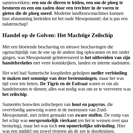
samenwerkten:
een om de dieren te leiden, een om de ploeg te
besturen en een om zaden door een trechter in de voren te
gieten die de ploeg sneed
. Moderne landbouwmachines kunnen
hun afstamming herleiden tot het oude Mesopotamië; dat is pas een
nalatenschap!
Handel op de Golven: Het Machtige Zeilschip
Met een bloeiende beschaving en nieuwe beschavingen die
ogenschijnlijk van de ene op de andere dag opkwamen en ten onder
gingen, was Mesopotamië geïnteresseerd in
het uitbreiden van zijn
handelsrelaties
met verre koninkrijken, landen en interne stadstaten.
Het wiel had Sumerische kooplieden geholpen
sneller verbinding
te maken met sommige van deze bestemmingen
, maar het was
tijd voor iets beters.
De Tigris en de Eufraat
waren er om als
handelsroutes te dienen; alles wat nodig was om ze te veroveren was
het zeilschip
.
Sumeriërs bouwden zeilschepen van
hout en papyrus
, die
overvloedig aanwezig waren in de moerassen van Zuid-
Mesopotamië, met zeilen gemaakt van
zware stoffen
. De romp van
het schip was
oorspronkelijk vierkant
(en liet te wensen over qua
besturing), maar het was toch
een opmerkelijke uitvinding
. Hier
was een middel om zowel rivieren als de zee te doorkruisen,