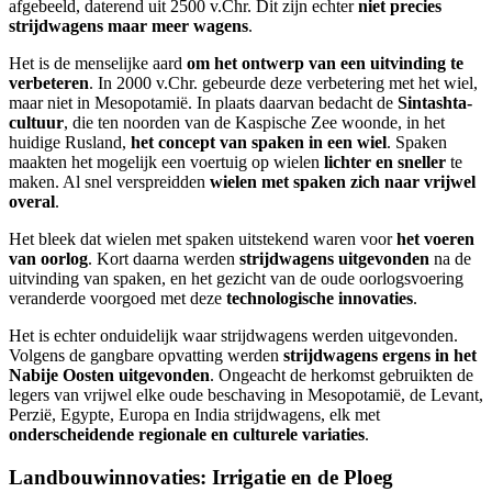
afgebeeld, daterend uit 2500 v.Chr. Dit zijn echter
niet precies
strijdwagens maar meer wagens
.
Het is de menselijke aard
om het ontwerp van een uitvinding te
verbeteren
. In 2000 v.Chr. gebeurde deze verbetering met het wiel,
maar niet in Mesopotamië. In plaats daarvan bedacht de
Sintashta-
cultuur
, die ten noorden van de Kaspische Zee woonde, in het
huidige Rusland,
het concept van spaken in een wiel
. Spaken
maakten het mogelijk een voertuig op wielen
lichter en sneller
te
maken. Al snel verspreidden
wielen met spaken zich naar vrijwel
overal
.
Het bleek dat wielen met spaken uitstekend waren voor
het voeren
van oorlog
. Kort daarna werden
strijdwagens uitgevonden
na de
uitvinding van spaken, en het gezicht van de oude oorlogsvoering
veranderde voorgoed met deze
technologische innovaties
.
Het is echter onduidelijk waar strijdwagens werden uitgevonden.
Volgens de gangbare opvatting werden
strijdwagens ergens in het
Nabije Oosten uitgevonden
. Ongeacht de herkomst gebruikten de
legers van vrijwel elke oude beschaving in Mesopotamië, de Levant,
Perzië, Egypte, Europa en India strijdwagens, elk met
onderscheidende regionale en culturele variaties
.
Landbouwinnovaties: Irrigatie en de Ploeg