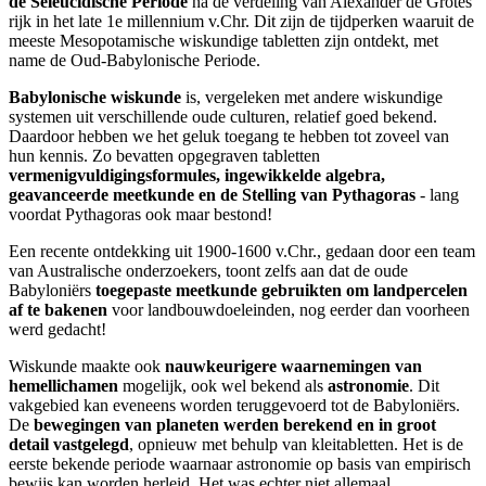
de Seleucidische Periode
na de verdeling van Alexander de Grotes
rijk in het late 1e millennium v.Chr. Dit zijn de tijdperken waaruit de
meeste Mesopotamische wiskundige tabletten zijn ontdekt, met
name de Oud-Babylonische Periode.
Babylonische wiskunde
is, vergeleken met andere wiskundige
systemen uit verschillende oude culturen, relatief goed bekend.
Daardoor hebben we het geluk toegang te hebben tot zoveel van
hun kennis. Zo bevatten opgegraven tabletten
vermenigvuldigingsformules, ingewikkelde algebra,
geavanceerde meetkunde en de Stelling van Pythagoras
- lang
voordat Pythagoras ook maar bestond!
Een recente ontdekking uit 1900-1600 v.Chr., gedaan door een team
van Australische onderzoekers, toont zelfs aan dat de oude
Babyloniërs
toegepaste meetkunde gebruikten om landpercelen
af te bakenen
voor landbouwdoeleinden, nog eerder dan voorheen
werd gedacht!
Wiskunde maakte ook
nauwkeurigere waarnemingen van
hemellichamen
mogelijk, ook wel bekend als
astronomie
. Dit
vakgebied kan eveneens worden teruggevoerd tot de Babyloniërs.
De
bewegingen van planeten werden berekend en in groot
detail vastgelegd
, opnieuw met behulp van kleitabletten. Het is de
eerste bekende periode waarnaar astronomie op basis van empirisch
bewijs kan worden herleid. Het was echter niet allemaal