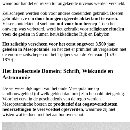
waardoor handel en reizen tot ongekende niveaus werden versneld.
Zeilschepen werden ook voor andere doeleinden gebruikt. Boeren
gebruikten ze om
door hun geïrrigeerde akkerland te varen
.
Vissers ontdekten al snel hun
nut voor hun beroep
. Toen het
ontwerp was verbeterd, werd het gebruikt voor
religieuze rituelen
voor de goden
in Sumer, het Akkadische Rijk en Babylon.
Het zeilschip verscheen voor het eerst ongeveer 3.500 jaar
geleden in Mesopotamië
, en het ziet er primitief uit vergeleken met
de enorme zeilschepen uit het Tijdperk van de Zeilvaart (1570-
1870).
Het Intellectuele Domein: Schrift, Wiskunde en
Astronomie
De verwezenlijkingen van het oude Mesopotamië op
landbouwgebied (of welk gebied dan ook) zijn bepaald niet gering.
Voor het eerst in de geschiedenis van de regio werden
Mesopotamische boeren zo
productief dat oogstoverschotten
nederzettingen te veel voedsel opleverden
, waarmee zij niet
wisten wat te doen met het aanbodoverschot.