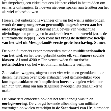
het simpelweg een cirkel met een kleinere cirkel in het midden om
een as te ontvangen. Er hoeven niet eens spaken aan te zitten om het
als wiel te beschouwen.
Hoewel het onbekend is wanneer of waar het wiel is uitgevonden,
wordt
de oorsprong ervan gewoonlijk toegeschreven aan het
oude Mesopotamië
. Er bestaat enig bewijs van wielachtige
uitvindingen en prototypen in andere delen van de wereld (zoals de
Euraziatische steppe). Toch komt
het vroegste definitieve bewijs
van het wiel uit Mesopotamiës eerste grote beschaving, Sumer
.
De oude Sumeriërs experimenteerden met
de multifunctionaliteit
van het wiel
, en het werd gebruikt onder elk van
Sumers sociale
klassen
. Al rond 4200 v.Chr. vertrouwden
Sumerische
pottenbakkers
op het wiel om hun ambacht te verfijnen.
Zo maakten
wagens
, uitgerust met vier wielen en getrokken door
dieren, het reizen over grote afstanden veel gemakkelijker voor
koningen, soldaten en kooplieden; boeren
voegden wielen toe
aan hun uitrusting om hun dagelijkse zwoegen iets draaglijker te
maken.
De Sumeriërs ontdekten ook dat het wiel handig was in
de
oorlogsvoering
. De vroegst bekende afbeelding van militaire
voertuigen op wielen verschijnt in
de Standaard van Ur
, hieronder