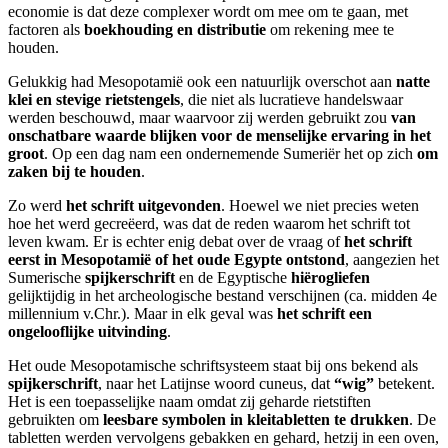
economie is dat deze complexer wordt om mee om te gaan, met
factoren als
boekhouding en distributie
om rekening mee te
houden.
Gelukkig had Mesopotamië ook een natuurlijk overschot aan
natte
klei en stevige rietstengels
, die niet als lucratieve handelswaar
werden beschouwd, maar waarvoor zij werden gebruikt zou
van
onschatbare waarde blijken voor de menselijke ervaring in het
groot
. Op een dag nam een ondernemende Sumeriër het op zich
om
zaken bij te houden
.
Zo werd
het schrift uitgevonden
. Hoewel we niet precies weten
hoe het werd gecreëerd, was dat de reden waarom het schrift tot
leven kwam. Er is echter enig debat over de vraag of
het schrift
eerst in Mesopotamië of het oude Egypte ontstond
, aangezien het
Sumerische
spijkerschrift
en de Egyptische
hiërogliefen
gelijktijdig in het archeologische bestand verschijnen (ca. midden 4e
millennium v.Chr.). Maar in elk geval was
het schrift een
ongelooflijke uitvinding
.
Het oude Mesopotamische schriftsysteem staat bij ons bekend als
spijkerschrift
, naar het Latijnse woord cuneus, dat
“wig”
betekent.
Het is een toepasselijke naam omdat zij geharde rietstiften
gebruikten om
leesbare symbolen in kleitabletten te drukken
. De
tabletten werden vervolgens gebakken en gehard, hetzij in een oven,