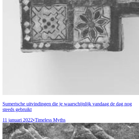
Sumerische uitvindingen die je waarschijnlijk vandaag de dag nog
steeds gebruikt
11 januari 2022
•
Timeless Myths