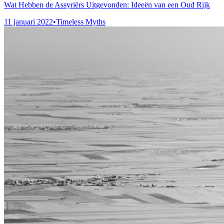
Wat Hebben de Assyriërs Uitgevonden: Ideeën van een Oud Rijk
11 januari 2022
•
Timeless Myths