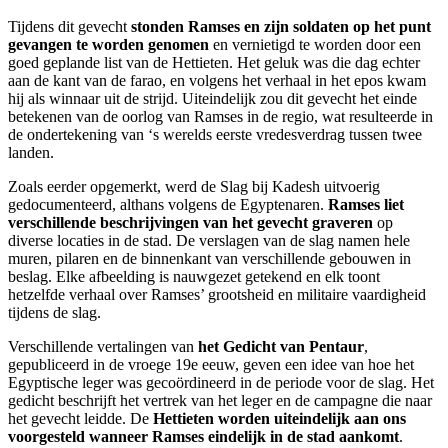
Tijdens dit gevecht
stonden Ramses en zijn soldaten op het punt
gevangen te worden genomen
en vernietigd te worden door een
goed geplande list van de Hettieten. Het geluk was die dag echter
aan de kant van de farao, en volgens het verhaal in het epos kwam
hij als winnaar uit de strijd. Uiteindelijk zou dit gevecht het einde
betekenen van de oorlog van Ramses in de regio, wat resulteerde in
de ondertekening van ‘s werelds eerste vredesverdrag tussen twee
landen.
Zoals eerder opgemerkt, werd de Slag bij Kadesh uitvoerig
gedocumenteerd, althans volgens de Egyptenaren.
Ramses liet
verschillende beschrijvingen van het gevecht graveren
op
diverse locaties in de stad. De verslagen van de slag namen hele
muren, pilaren en de binnenkant van verschillende gebouwen in
beslag. Elke afbeelding is nauwgezet getekend en elk toont
hetzelfde verhaal over Ramses’ grootsheid en militaire vaardigheid
tijdens de slag.
Verschillende vertalingen van
het Gedicht van Pentaur
,
gepubliceerd in de vroege 19e eeuw, geven een idee van hoe het
Egyptische leger was gecoördineerd in de periode voor de slag. Het
gedicht beschrijft het vertrek van het leger en de campagne die naar
het gevecht leidde. De
Hettieten worden uiteindelijk aan ons
voorgesteld wanneer Ramses eindelijk in de stad aankomt
.