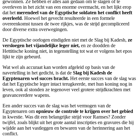
gewonnen. Ze hebben er alles aan gedaan om te slagen of te
overleven in het zicht van een enorme overmacht, en het lijkt erop
dat het
merendeel van de Egyptische soldaten het conflict heeft
overleefd
. Hoewel het gevecht resulteerde in een formele
overeenkomst tussen de twee rijkjes, was de strijd gecompliceerd
door diverse extra overwegingen.
De Egyptische oorlogen eindigden niet met de Slag bij Kadesh,
ze
versloegen het vijandelijke leger niet,
en ze doodden de
Hettitische koning niet, in tegenstelling tot wat er volgens het epos
lijkt te zijn gebeurd.
Wat wel als accuraat kan worden afgeleid op basis van de
navertelling in het gedicht, is dat de
Slag bij Kadesh de
Egyptenaren wel succes bracht.
Het eerste succes van de slag was
dat het Egyptische leger intact terugkeerde, met hun koning nog in
leven, ook al stonden ze tegenover veel grotere strijdkrachten met
geavanceerdere wapens.
Een ander succes van de slag was het vermogen van de
Egyptenaren om
opnieuw de controle te krijgen over het gebied
in kwestie. Was dit een belangrijke strijd voor Ramses? Zonder
twijfel, zoals blijkt uit het grote aantal inscripties en gravures die hij
wijdde aan het vastleggen en bewaren van de herinnering aan het
conflict.