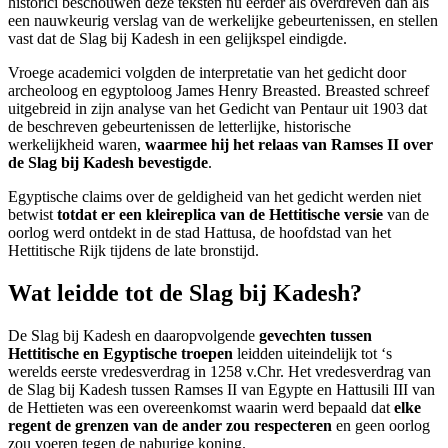
historici beschouwen deze teksten nu eerder als overdreven dan als
een nauwkeurig verslag van de werkelijke gebeurtenissen, en stellen
vast dat de Slag bij Kadesh in een gelijkspel eindigde.
Vroege academici volgden de interpretatie van het gedicht door
archeoloog en egyptoloog James Henry Breasted. Breasted schreef
uitgebreid in zijn analyse van het Gedicht van Pentaur uit 1903 dat
de beschreven gebeurtenissen de letterlijke, historische
werkelijkheid waren,
waarmee hij het relaas van Ramses II over
de Slag bij Kadesh bevestigde
.
Egyptische claims over de geldigheid van het gedicht werden niet
betwist
totdat er een kleireplica van de Hettitische versie
van de
oorlog werd ontdekt in de stad Hattusa, de hoofdstad van het
Hettitische Rijk tijdens de late bronstijd.
Wat leidde tot de Slag bij Kadesh?
De Slag bij Kadesh en daaropvolgende
gevechten tussen
Hettitische en Egyptische troepen
leidden uiteindelijk tot ‘s
werelds eerste vredesverdrag in 1258 v.Chr. Het vredesverdrag van
de Slag bij Kadesh tussen Ramses II van Egypte en Hattusili III van
de Hettieten was een overeenkomst waarin werd bepaald dat
elke
regent de grenzen van de ander zou respecteren
en geen oorlog
zou voeren tegen de naburige koning.