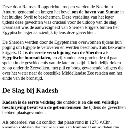
Deze door Ramses II opgerichte troepen werden de Nearin in
Amurru genoemd en kregen het bevel
om de haven van Sumur
in
het huidige Syrië te beschermen. Deze verdeling van het leger
tijdens deze gevechten was cruciaal voor de uitloop van de slag.
Daarnaast was de aanwezigheid van Sherden-krijgers binnen het
Egyptische leger aanzienlijk tijdens deze gevechten.
De Sherden werden door de Egyptenaren overwonnen tijdens hun
poging om Egypte te veroveren en werden beschouwd als bekwame
krijgers. Dit is
de eerste verschijning van de Sherden als
Egyptische huursoldaten,
en zij zouden een groeiende rol gaan
spelen in de geschiedenis van de late bronstijd. Uiteindelijk doken
ze op onder de Zeevolken, met pijl en boog gewapende krijgers die
over het water naar de oostelijke Middellandse Zee reisden aan het
einde van de bronstijd.
De Slag bij Kadesh
Kadesh is de eerste veldslag
die ontdekt is en
die een volledige
beschrijving bevat van de gebeurtenissen
die tijdens de gevechten
hebben plaatsgevonden.
Als onderdeel van dit conflict, dat plaatsvond in 1275 v.Chr.,
kwamen soldaten die trouw waren aan Ramses II en soldaten die