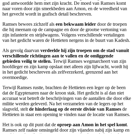
god antwoordde hem met zijn kracht. De moed van Ramses komt
naar voren door zijn smeekbeden aan Amon, en de wreedheid van
het gevecht wordt in grafisch detail beschreven.
Ramses bewees zichzelf als
een bekwaam leider
door de troepen
die hij meenam op de campagne en door de grootse vertoning van
zijn infanterie en strijdwagens. Volgens verschillende vertalingen
van het gedicht waren de Hettieten nergens in de buurt van Kadesh.
Als gevolg daarvan
verdeelde hij zijn troepen om de stad vanuit
verschillende richtingen aan te vallen en de omliggende
gebieden veilig te stellen.
Terwijl Ramses wegmarcheert van zijn
hoofdleger en zijn kamp opslaat met alleen zijn lijfwacht, wordt hij
in het gedicht beschreven als zelfverzekerd, grenzend aan het
overmoedige.
Terwijl Ramses rustte, brachten de Hettieten een leger op de been
dat de Egyptenaren naar de kroon stak. Het gedicht is al dan niet
accuraat wat betreft de beschrijvingen van de aantallen die door elke
militie werden geleverd. Na het verzamelen van de legers op het
slagveld, stelt
de hinderlaag op de eerste divisie van Ramses
de
Hettieten in staat een opening te vinden naar de locatie van Ramses.
Het is ook op dit punt dat de
oproep aan Amon in het spel komt
.
Ramses zelf raakte omsingeld door zijn vijanden nabij zijn kamp en