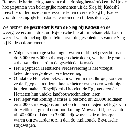
Ramses de herinnering aan zijn rol in de slag benadrukken. Wil je de
hoogtepunten van belangrijke momenten uit de Slag bij Kadesh?
Lees hieronder onze 5 interessante feiten over de Slag bij Kadesh
voor de belangrijkste historische momenten tijdens de slag.
We hebben
de geschiedenis van de Slag bij Kadesh
en de
weergave ervan in de Oud-Egyptische literatuur behandeld. Laten
we vijf van de belangrijkste feiten over de geschiedenis van de Slag
bij Kadesh doornemen:
Volgens sommige schattingen waren er bij het gevecht tussen
de 5.000 en 6.000 strijdwagens betrokken, wat het de grootste
strijd van dien aard in de geschiedenis maakt.
Het Egyptisch-Hettitische vredesverdrag is het vroegst
bekende overgebleven vredesverdrag.
Omdat de Hettieten bekwaam waren in metallurgie, konden
ze de Egyptenaren leren hoe ze betere wapens en werktuigen
konden maken. Tegelijkertijd konden de Egyptenaren de
Hettieten hun unieke landbouwtechnieken leren.
Het leger van koning Ramses II bestond uit 20.000 soldaten
en 2.000 strijdwagens om het op te nemen tegen het leger van
de Hettieten, geleid door hun koning Muwatalli II, bestaande
uit 40.000 soldaten en 3.000 strijdwagens die ontworpen
waren om zwaarder te zijn dan de traditionele Egyptische
strijdwagen.