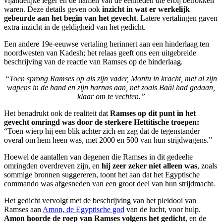
vijandelijke leger en de namen van de eenheden die erbij betrokken
waren. Deze details geven ook
inzicht in wat er werkelijk
gebeurde aan het begin van het gevecht
. Latere vertalingen gaven
extra inzicht in de geldigheid van het gedicht.
Een andere 19e-eeuwse vertaling herinnert aan een hinderlaag ten
noordwesten van Kadesh; het relaas geeft ons een uitgebreide
beschrijving van de reactie van Ramses op de hinderlaag.
“Toen sprong Ramses op als zijn vader, Montu in kracht, met al zijn
wapens in de hand en zijn harnas aan, net zoals Baäl had gedaan,
klaar om te vechten.”
Het benadrukt ook de realiteit dat
Ramses op dit punt in het
gevecht omringd was door de sterkere Hettitische troepen:
“Toen wierp hij een blik achter zich en zag dat de tegenstander
overal om hem heen was, met 2000 en 500 van hun strijdwagens.”
Hoewel de aantallen van degenen die Ramses in dit gedeelte
omringden overdreven zijn, en
hij zeer zeker niet alleen was
, zoals
sommige bronnen suggereren, toont het aan dat het Egyptische
commando was afgesneden van een groot deel van hun strijdmacht.
Het gedicht vervolgt met de beschrijving van het pleidooi van
Ramses aan
Amon, de Egyptische god
van de lucht, voor hulp.
Amon hoorde de roep van Ramses volgens het gedicht
, en de