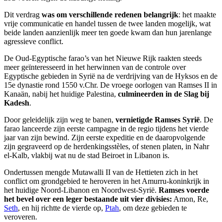
Dit verdrag
was om verschillende redenen belangrijk
: het maakte
vrije communicatie en handel tussen de twee landen mogelijk, wat
beide landen aanzienlijk meer ten goede kwam dan hun jarenlange
agressieve conflict.
De Oud-Egyptische farao’s van het Nieuwe Rijk raakten steeds
meer geïnteresseerd in het herwinnen van de controle over
Egyptische gebieden in Syrië na de verdrijving van de Hyksos en de
15e dynastie rond 1550 v.Chr. De vroege oorlogen van Ramses II in
Kanaän, nabij het huidige Palestina,
culmineerden in de Slag bij
Kadesh
.
Door geleidelijk zijn weg te banen,
vernietigde Ramses Syrië
. De
farao lanceerde zijn eerste campagne in de regio tijdens het vierde
jaar van zijn bewind. Zijn eerste expeditie en de daaropvolgende
zijn gegraveerd op de herdenkingsstèles, of stenen platen, in Nahr
el-Kalb, vlakbij wat nu de stad Beiroet in Libanon is.
Ondertussen mengde Mutawalli II van de Hettieten zich in het
conflict om grondgebied te heroveren in het Amurru-koninkrijk in
het huidige Noord-Libanon en Noordwest-Syrië.
Ramses voerde
het bevel over een leger bestaande uit vier divisies:
Amon, Re,
Seth
, en hij richtte de vierde op,
Ptah
, om deze gebieden te
veroveren.