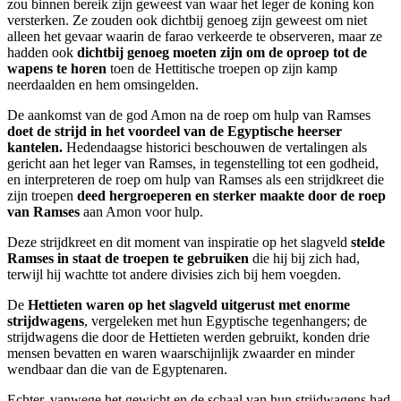
zou binnen bereik zijn geweest van waar het leger de koning kon
versterken. Ze zouden ook dichtbij genoeg zijn geweest om niet
alleen het gevaar waarin de farao verkeerde te observeren, maar ze
hadden ook
dichtbij genoeg moeten zijn om de oproep tot de
wapens te horen
toen de Hettitische troepen op zijn kamp
neerdaalden en hem omsingelden.
De aankomst van de god Amon na de roep om hulp van Ramses
doet de strijd in het voordeel van de Egyptische heerser
kantelen.
Hedendaagse historici beschouwen de vertalingen als
gericht aan het leger van Ramses, in tegenstelling tot een godheid,
en interpreteren de roep om hulp van Ramses als een strijdkreet die
zijn troepen
deed hergroeperen en sterker maakte door de roep
van Ramses
aan Amon voor hulp.
Deze strijdkreet en dit moment van inspiratie op het slagveld
stelde
Ramses in staat de troepen te gebruiken
die hij bij zich had,
terwijl hij wachtte tot andere divisies zich bij hem voegden.
De
Hettieten waren op het slagveld uitgerust met enorme
strijdwagens
, vergeleken met hun Egyptische tegenhangers; de
strijdwagens die door de Hettieten werden gebruikt, konden drie
mensen bevatten en waren waarschijnlijk zwaarder en minder
wendbaar dan die van de Egyptenaren.
Echter, vanwege het gewicht en de schaal van hun strijdwagens had