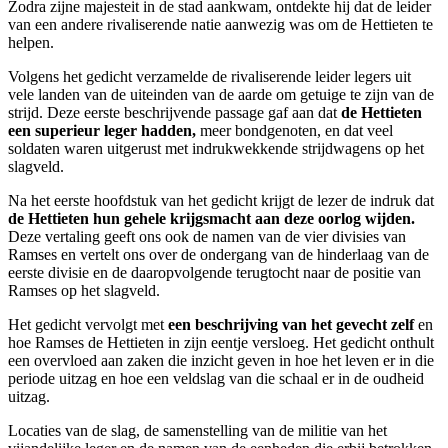
Zodra zijne majesteit in de stad aankwam, ontdekte hij dat de leider
van een andere rivaliserende natie aanwezig was om de Hettieten te
helpen.
Volgens het gedicht verzamelde de rivaliserende leider legers uit
vele landen van de uiteinden van de aarde om getuige te zijn van de
strijd. Deze eerste beschrijvende passage gaf aan dat
de Hettieten
een superieur leger hadden,
meer bondgenoten, en dat veel
soldaten waren uitgerust met indrukwekkende strijdwagens op het
slagveld.
Na het eerste hoofdstuk van het gedicht krijgt de lezer de indruk dat
de Hettieten hun gehele krijgsmacht aan deze oorlog wijden.
Deze vertaling geeft ons ook de namen van de vier divisies van
Ramses en vertelt ons over de ondergang van de hinderlaag van de
eerste divisie en de daaropvolgende terugtocht naar de positie van
Ramses op het slagveld.
Het gedicht vervolgt met
een beschrijving van het gevecht zelf
en
hoe Ramses de Hettieten in zijn eentje versloeg. Het gedicht onthult
een overvloed aan zaken die inzicht geven in hoe het leven er in die
periode uitzag en hoe een veldslag van die schaal er in de oudheid
uitzag.
Locaties van de slag, de samenstelling van de militie van het