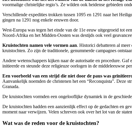
voormalige christelijke regio’s. Ze wilden ook heidense gebieden on
Verschillende expedities trokken tussen 1095 en 1291 naar het Heilige 
gingen na 1291 nog enkele eeuwen door.
West-Europa was tegen het einde van de 11e eeuw uitgegroeid tot een 
Noord-Afrika en het Midden-Oosten was destijds ook veel geavancee
Kruistochten namen vele vormen aan
. Historici debatteren al mee
kruistochten. Zo zijn de traditionele, genummerde campagnes ontstaa
Andere wetenschappers kijken naar de autorisatie en procedure. Gaf 
initieerde en steunde deze religieuze oorlogen in de middeleeuwse per
Een voorbeeld van een strijd die niet door de paus was geïnitie
Aanvankelijk noemden de christenen het een “Reconquista”. Deze strijd
Granada.
De kruistochten vormden een ongelooflijke dynamiek in de geschiedeni
De kruistochten hadden een aanzienlijk effect op de gedachten en g
moment naar verwijzen. Velen schreven ook over het lot van de staten
Wat was de reden voor de kruistochten?