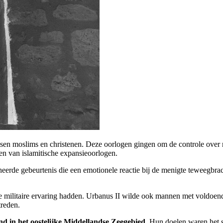
sen moslims en christenen. Deze oorlogen gingen om de controle over r
n van islamitische expansieoorlogen.
erde gebeurtenis die een emotionele reactie bij de menigte teweegbra
die militaire ervaring hadden. Urbanus II wilde ook mannen met voldoe
treden.
d in het oostelijke Middellandse Zeegebied
. Hun doelen waren het 