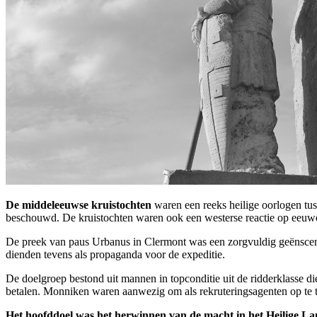
De middeleeuwse kruistochten
waren een reeks heilige oorlogen tus
beschouwd. De kruistochten waren ook een westerse reactie op eeuwe
De preek van paus Urbanus in Clermont was een zorgvuldig geënscene
dienden tevens als propaganda voor de expeditie.
De doelgroep bestond uit mannen in topconditie uit de ridderklasse 
betalen. Monniken waren aanwezig om als rekruteringsagenten op te 
Het hoofddoel was het herwinnen van de macht in het Heilige Lan