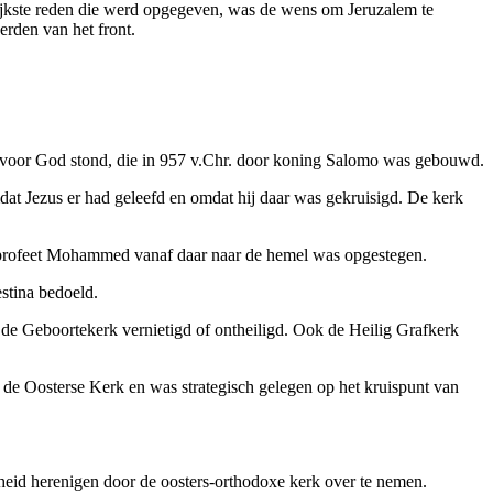
rijkste reden die werd opgegeven, was de wens om Jeruzalem te
rden van het front.
el voor God stond, die in 957 v.Chr. door koning Salomo was gebouwd.
mdat Jezus er had geleefd en omdat hij daar was gekruisigd. De kerk
e profeet Mohammed vanaf daar naar de hemel was opgestegen.
stina bedoeld.
 de Geboortekerk vernietigd of ontheiligd. Ook de Heilig Grafkerk
de Oosterse Kerk en was strategisch gelegen op het kruispunt van
nheid herenigen door de oosters-orthodoxe kerk over te nemen.