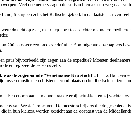
derwerpen. Veel deelnemers zagen de kruistochten als een weg naar ver
Land, Spanje en zelfs het Baltische gebied. In dat laatste jaar verdreef
wereldmacht op zich, maar liep nog steeds achter op andere mediterrane
rder.
r dan 200 jaar over een precieze definitie. Sommige wetenschappers bes
n.
een paus bijvoorbeeld zijn zegen aan de expeditie? Moesten deelnemers
iode en regisseerde ze soms zelfs.
erd, was de zogenaamde “Venetiaanse Kruistocht”.
In 1123 lanceerde 
 tussen moslims en christenen vond plaats op het Iberisch schiereiland
s. Een enorm aantal mannen raakte erbij betrokken en zij vochten over
evoelens van West-Europeanen. De meeste schrijvers die de geschieden
 die in hun kielzog werden gesticht aan de oostkust van de Middelland