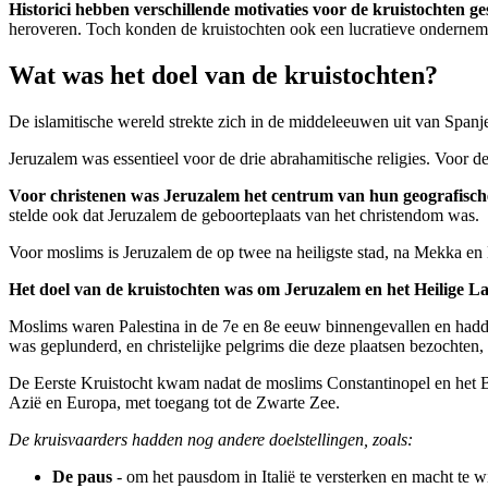
Historici hebben verschillende motivaties voor de kruistochten g
heroveren. Toch konden de kruistochten ook een lucratieve ondernemi
Wat was het doel van de kruistochten?
De islamitische wereld strekte zich in de middeleeuwen uit van Spanj
Jeruzalem was essentieel voor de drie abrahamitische religies. Voor
Voor christenen was Jeruzalem het centrum van hun geografische
stelde ook dat Jeruzalem de geboorteplaats van het christendom was.
Voor moslims is Jeruzalem de op twee na heiligste stad, na Mekka e
Het doel van de kruistochten was om Jeruzalem en het Heilige La
Moslims waren Palestina in de 7e en 8e eeuw binnengevallen en hadde
was geplunderd, en christelijke pelgrims die deze plaatsen bezochten,
De Eerste Kruistocht kwam nadat de moslims Constantinopel en het By
Azië en Europa, met toegang tot de Zwarte Zee.
De kruisvaarders hadden nog andere doelstellingen, zoals:
De paus
- om het pausdom in Italië te versterken en macht te w