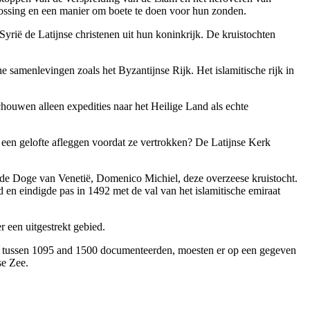
lossing en een manier om boete te doen voor hun zonden.
 Syrië de Latijnse christenen uit hun koninkrijk. De kruistochten
 samenlevingen zoals het Byzantijnse Rijk. Het islamitische rijk in
chouwen alleen expedities naar het Heilige Land als echte
 een gelofte afleggen voordat ze vertrokken? De Latijnse Kerk
de Doge van Venetië, Domenico Michiel, deze overzeese kruistocht.
 en eindigde pas in 1492 met de val van het islamitische emiraat
 een uitgestrekt gebied.
is tussen 1095 and 1500 documenteerden, moesten er op een gegeven
se Zee.