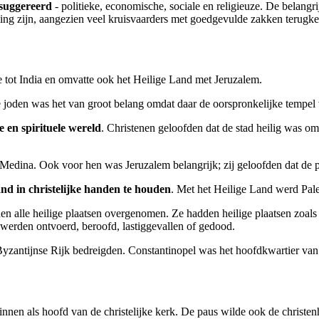
esuggereerd
- politieke, economische, sociale en religieuze. De belang
ng zijn, aangezien veel kruisvaarders met goedgevulde zakken terugkee
e tot India en omvatte ook het Heilige Land met Jeruzalem.
 de joden was het van groot belang omdat daar de oorspronkelijke temp
 en spirituele wereld
. Christenen geloofden dat de stad heilig was o
n Medina. Ook voor hen was Jeruzalem belangrijk; zij geloofden dat d
nd in christelijke handen te houden
. Met het Heilige Land werd Pale
n alle heilige plaatsen overgenomen. Ze hadden heilige plaatsen zoals
 werden ontvoerd, beroofd, lastiggevallen of gedood.
zantijnse Rijk bedreigden. Constantinopel was het hoofdkwartier van 
innen als hoofd van de christelijke kerk. De paus wilde ook de christe