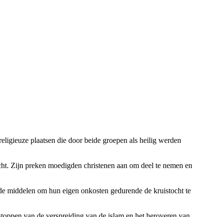
eligieuze plaatsen die door beide groepen als heilig werden
cht. Zijn preken moedigden christenen aan om deel te nemen en
nde middelen om hun eigen onkosten gedurende de kruistocht te
stoppen van de verspreiding van de islam en het heroveren van