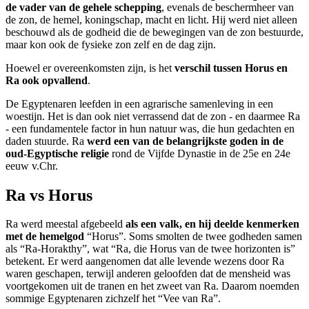
de vader van de gehele schepping
, evenals de beschermheer van
de zon, de hemel, koningschap, macht en licht. Hij werd niet alleen
beschouwd als de godheid die de bewegingen van de zon bestuurde,
maar kon ook de fysieke zon zelf en de dag zijn.
Hoewel er overeenkomsten zijn, is het
verschil tussen Horus en
Ra ook opvallend
.
De Egyptenaren leefden in een agrarische samenleving in een
woestijn. Het is dan ook niet verrassend dat de zon - en daarmee Ra
- een fundamentele factor in hun natuur was, die hun gedachten en
daden stuurde. Ra
werd een van de belangrijkste goden in de
oud-Egyptische religie
rond de Vijfde Dynastie in de 25e en 24e
eeuw v.Chr.
Ra vs Horus
Ra werd meestal afgebeeld
als een valk, en hij deelde kenmerken
met de hemelgod
“Horus”. Soms smolten de twee godheden samen
als “Ra-Horakthy”, wat “Ra, die Horus van de twee horizonten is”
betekent. Er werd aangenomen dat alle levende wezens door Ra
waren geschapen, terwijl anderen geloofden dat de mensheid was
voortgekomen uit de tranen en het zweet van Ra. Daarom noemden
sommige Egyptenaren zichzelf het “Vee van Ra”.