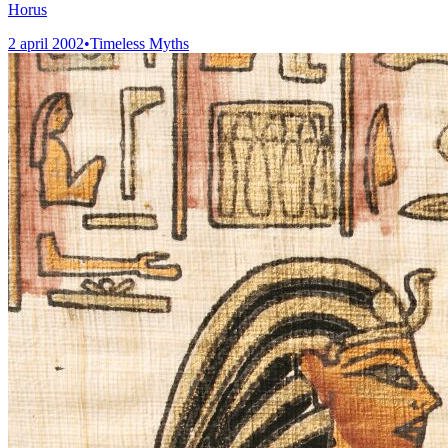
Horus
2 april 2002
•
Timeless Myths