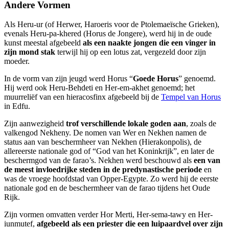
Andere Vormen
Als Heru-ur (of Herwer, Haroeris voor de Ptolemaeïsche Grieken),
evenals Heru-pa-khered (Horus de Jongere), werd hij in de oude
kunst meestal afgebeeld
als een naakte jongen die een vinger in
zijn mond stak
terwijl hij op een lotus zat, vergezeld door zijn
moeder.
In de vorm van zijn jeugd werd Horus “
Goede Horus
” genoemd.
Hij werd ook Heru-Behdeti en Her-em-akhet genoemd; het
muurreliëf van een hieracosfinx afgebeeld bij de
Tempel van Horus
in Edfu.
Zijn aanwezigheid
trof verschillende lokale goden aan
, zoals de
valkengod Nekheny. De nomen van Wer en Nekhen namen de
status aan van beschermheer van Nekhen (Hierakonpolis), de
allereerste nationale god of “God van het Koninkrijk”, en later de
beschermgod van de farao’s. Nekhen werd beschouwd als
een van
de meest invloedrijke steden in de predynastische periode
en
was de vroege hoofdstad van Opper-Egypte. Zo werd hij de eerste
nationale god en de beschermheer van de farao tijdens het Oude
Rijk.
Zijn vormen omvatten verder Hor Merti, Her-sema-tawy en Her-
iunmutef,
afgebeeld als een priester die een luipaardvel over zijn