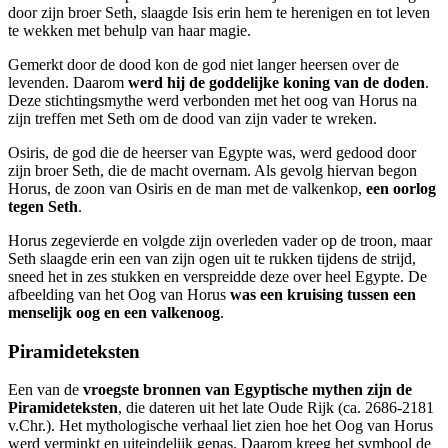
door zijn broer Seth, slaagde Isis erin hem te herenigen en tot leven
te wekken met behulp van haar magie.
Gemerkt door de dood kon de god niet langer heersen over de
levenden. Daarom
werd hij de goddelijke koning van de doden
.
Deze stichtingsmythe werd verbonden met het oog van Horus na
zijn treffen met Seth om de dood van zijn vader te wreken.
Osiris, de god die de heerser van Egypte was, werd gedood door
zijn broer Seth, die de macht overnam. Als gevolg hiervan begon
Horus, de zoon van Osiris en de man met de valkenkop,
een oorlog
tegen Seth
.
Horus zegevierde en volgde zijn overleden vader op de troon, maar
Seth slaagde erin een van zijn ogen uit te rukken tijdens de strijd,
sneed het in zes stukken en verspreidde deze over heel Egypte. De
afbeelding van het Oog van Horus
was een kruising tussen een
menselijk oog en een valkenoog
.
Piramideteksten
Een van de
vroegste bronnen van Egyptische mythen zijn de
Piramideteksten
, die dateren uit het late Oude Rijk (ca. 2686-2181
v.Chr.). Het mythologische verhaal liet zien hoe het Oog van Horus
werd verminkt en uiteindelijk genas. Daarom kreeg het symbool de