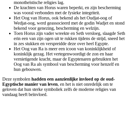
monotheïstische religies lag.
De krachten van Horus waren beperkt, en zijn bescherming
was vooral verbonden met de fysieke integriteit.
Het Oog van Horus, ook bekend als het Oudjat-oog of
Wedjat-oog, werd geassocieerd met de godin Wadjet en stond
bekend voor genezing, bescherming en welzijn.
Toen Horus zijn vader wreekte en Seth versloeg, slaagde Seth
erin een van zijn ogen uit te rukken tijdens de strijd, sneed het
in zes stukken en verspreidde deze over heel Egypte.
Het Oog van Ra is meer een icoon van koninklijkheid of
koninklijk gezag. Het vertegenwoordigt de zon en haar
vernietigende kracht, maar de Egyptenaren gebruikten het
Oog van Ra als symbool van bescherming voor henzelf en
hun gebouwen.
Deze symbolen
hadden een aanzienlijke invloed op de oud-
Egyptische manier van leven
, en het is niet onredelijk om te
geloven dat hun sterke symboliek zelfs de moderne religies van
vandaag heeft beïnvloed.