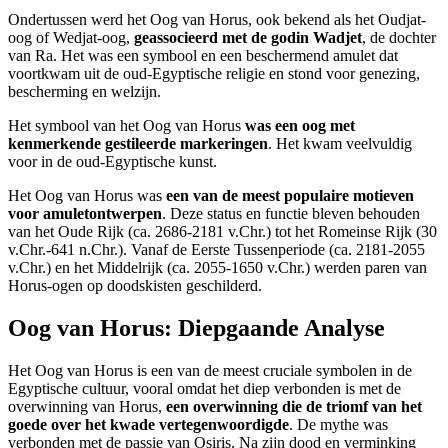
Ondertussen werd het Oog van Horus, ook bekend als het Oudjat-
oog of Wedjat-oog,
geassocieerd met de godin Wadjet
, de dochter
van Ra. Het was een symbool en een beschermend amulet dat
voortkwam uit de oud-Egyptische religie en stond voor genezing,
bescherming en welzijn.
Het symbool van het Oog van Horus
was een oog met
kenmerkende gestileerde markeringen
. Het kwam veelvuldig
voor in de oud-Egyptische kunst.
Het Oog van Horus was
een van de meest populaire motieven
voor amuletontwerpen
. Deze status en functie bleven behouden
van het Oude Rijk (ca. 2686-2181 v.Chr.) tot het Romeinse Rijk (30
v.Chr.-641 n.Chr.). Vanaf de Eerste Tussenperiode (ca. 2181-2055
v.Chr.) en het Middelrijk (ca. 2055-1650 v.Chr.) werden paren van
Horus-ogen op doodskisten geschilderd.
Oog van Horus: Diepgaande Analyse
Het Oog van Horus is een van de meest cruciale symbolen in de
Egyptische cultuur, vooral omdat het diep verbonden is met de
overwinning van Horus,
een overwinning die de triomf van het
goede over het kwade vertegenwoordigde
. De mythe was
verbonden met de passie van Osiris. Na zijn dood en verminking