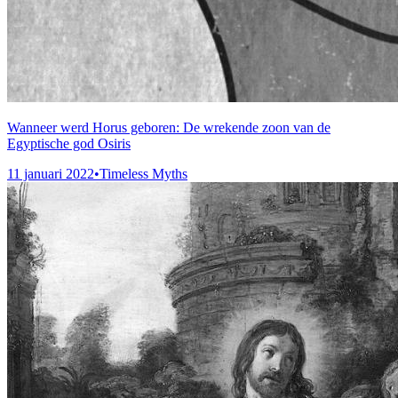
Wanneer werd Horus geboren: De wrekende zoon van de
Egyptische god Osiris
11 januari 2022
•
Timeless Myths