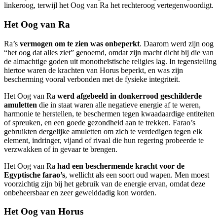
linkeroog, terwijl het Oog van Ra het rechteroog vertegenwoordigt.
Het Oog van Ra
Ra’s
vermogen om te zien was onbeperkt
. Daarom werd zijn oog
“het oog dat alles ziet” genoemd, omdat zijn macht dicht bij die van
de almachtige goden uit monotheïstische religies lag. In tegenstelling
hiertoe waren de krachten van Horus beperkt, en was zijn
bescherming vooral verbonden met de fysieke integriteit.
Het Oog van Ra
werd afgebeeld in donkerrood geschilderde
amuletten
die in staat waren alle negatieve energie af te weren,
harmonie te herstellen, te beschermen tegen kwaadaardige entiteiten
of spreuken, en een goede gezondheid aan te trekken. Farao’s
gebruikten dergelijke amuletten om zich te verdedigen tegen elk
element, indringer, vijand of rivaal die hun regering probeerde te
verzwakken of in gevaar te brengen.
Het Oog van Ra
had een beschermende kracht voor de
Egyptische farao’s
, wellicht als een soort oud wapen. Men moest
voorzichtig zijn bij het gebruik van de energie ervan, omdat deze
onbeheersbaar en zeer gewelddadig kon worden.
Het Oog van Horus