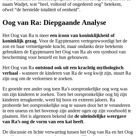
naam Wadjet, wat “heel, voltooid of ongedeerd oog” betekent,
ofwel “de herstelde totaliteit of eenheid”.
Oog van Ra: Diepgaande Analyse
Het Oog van Ra is meer
een icoon van koninklijkheid of
koninklijk gezag
. Voor de Egyptenaren vertegenwoordigt het de
zon en haar vernietigende kracht, maar ondanks deze betekenis
gebruikten de Egyptenaren het Oog van Ra als een symbool van
bescherming voor henzelf en hun gebouwen.
Het Oog van Ra
ontstond ook uit een krachtig mythologisch
verhaal
- wanneer de kinderen van Ra de weg kwijt zijn, stuurt Ra
zijn oog om de verlorenen te zoeken.
Er groeide een ander oog toen Ra’s oorspronkelijke oog weg was
om zijn kinderen te zoeken. Toen het oorspronkelijke oog bij zijn
kinderen terugkeerde, werd hij boos en extreem jaloers. Ra
probeerde het oorspronkelijke oog te sussen door het te veranderen
in een uraeus en het bovenop zijn andere ogen op zijn voorhoofd te
plaatsen. Het is algemeen bekend dat
de uiteindelijke weergave
van Ra’s oog de vorm van een kat heeft
.
De discussie en lichte verwarring tussen het Oog van Ra en het Oog