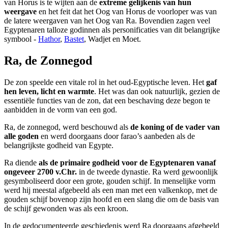
van Horus is te wijten aan de
extreme gelijkenis van hun
weergave
en het feit dat het Oog van Horus de voorloper was van
de latere weergaven van het Oog van Ra. Bovendien zagen veel
Egyptenaren talloze godinnen als personificaties van dit belangrijke
symbool -
Hathor
,
Bastet
, Wadjet en Moet.
Ra, de Zonnegod
De zon speelde een vitale rol in het oud-Egyptische leven. Het
gaf
hen leven, licht en warmte
. Het was dan ook natuurlijk, gezien de
essentiële functies van de zon, dat een beschaving deze begon te
aanbidden in de vorm van een god.
Ra, de zonnegod, werd beschouwd als
de koning of de vader van
alle goden
en werd doorgaans door farao’s aanbeden als de
belangrijkste godheid van Egypte.
Ra diende
als de primaire godheid voor de Egyptenaren vanaf
ongeveer 2700 v.Chr.
in de tweede dynastie. Ra werd gewoonlijk
gesymboliseerd door een grote, gouden schijf. In menselijke vorm
werd hij meestal afgebeeld als een man met een valkenkop, met de
gouden schijf bovenop zijn hoofd en een slang die om de basis van
de schijf gewonden was als een kroon.
In de gedocumenteerde geschiedenis werd Ra doorgaans afgebeeld