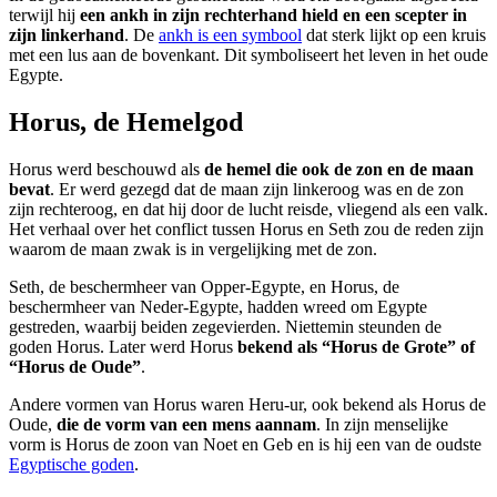
terwijl hij
een ankh in zijn rechterhand hield en een scepter in
zijn linkerhand
. De
ankh is een symbool
dat sterk lijkt op een kruis
met een lus aan de bovenkant. Dit symboliseert het leven in het oude
Egypte.
Horus, de Hemelgod
Horus werd beschouwd als
de hemel die ook de zon en de maan
bevat
. Er werd gezegd dat de maan zijn linkeroog was en de zon
zijn rechteroog, en dat hij door de lucht reisde, vliegend als een valk.
Het verhaal over het conflict tussen Horus en Seth zou de reden zijn
waarom de maan zwak is in vergelijking met de zon.
Seth, de beschermheer van Opper-Egypte, en Horus, de
beschermheer van Neder-Egypte, hadden wreed om Egypte
gestreden, waarbij beiden zegevierden. Niettemin steunden de
goden Horus. Later werd Horus
bekend als “Horus de Grote” of
“Horus de Oude”
.
Andere vormen van Horus waren Heru-ur, ook bekend als Horus de
Oude,
die de vorm van een mens aannam
. In zijn menselijke
vorm is Horus de zoon van Noet en Geb en is hij een van de oudste
Egyptische goden
.