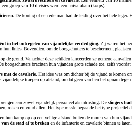
gschutters, zwaardvechters en cavalerie
. Een eenheid van 10 manne
n een groep van 10 divisies werd een haivarabam (korps).
icieren
. De koning of een edelman had de leiding over het hele leger. H
ënt in het ontregelen van vijandelijke verdediging
. Zij waren het n
an hun linies. Bovendien, om de boogschutters te beschermen, plaatsten
op de grond. Vanachter deze schilden lanceerden ze gemene aanvallen
De boogschutters brachten hun vijanden grote schade toe, zelfs voordat 
 met de cavalerie
. Het idee was om dichter bij de vijand te komen 
de vijandelijke troepen op afstand, omdat geen van hen het opnam tegen
 brengen aan zowel vijandelijk personeel als uitrusting. De
slingers ha
nen, rotsen en vuurballen. Het type missie bepaalde het type projectiel 
gen hun kamp op op een veilige afstand buiten de muren van hun vijande
van de stad af te breken
en de infanterie en cavalerie binnen te laten.