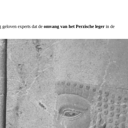
g geloven experts dat de
omvang van het Perzische leger
in de