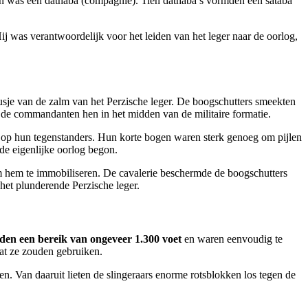
n was een dathaba (compagnie). Tien dathaba’s vormden een sataba
ij was verantwoordelijk voor het leiden van het leger naar de oorlog,
eusje van de zalm van het Perzische leger. De boogschutters smeekten
 de commandanten hen in het midden van de militaire formatie.
 op hun tegenstanders. Hun korte bogen waren sterk genoeg om pijlen
de eigenlijke oorlog begon.
om hem te immobiliseren. De cavalerie beschermde de boogschutters
 het plunderende Perzische leger.
dden een bereik van ongeveer 1.300 voet
en waren eenvoudig te
dat ze zouden gebruiken.
n. Van daaruit lieten de slingeraars enorme rotsblokken los tegen de