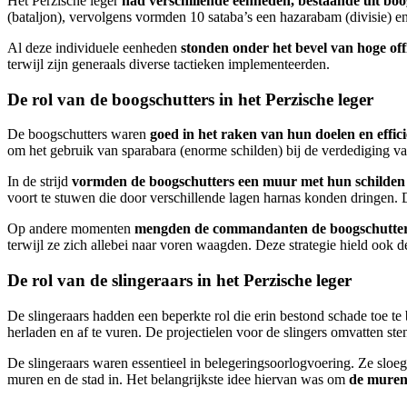
Het Perzische leger
had verschillende eenheden, bestaande uit boo
(bataljon), vervolgens vormden 10 sataba’s een hazarabam (divisie) e
Al deze individuele eenheden
stonden onder het bevel van hoge off
terwijl zijn generaals diverse tactieken implementeerden.
De rol van de boogschutters in het Perzische leger
De boogschutters waren
goed in het raken van hun doelen en effici
om het gebruik van sparabara (enorme schilden) bij de verdediging v
In de strijd
vormden de boogschutters een muur met hun schilden
voort te stuwen die door verschillende lagen harnas konden dringen. 
Op andere momenten
mengden de commandanten de boogschutters
terwijl ze zich allebei naar voren waagden. Deze strategie hield ook 
De rol van de slingeraars in het Perzische leger
De slingeraars hadden een beperkte rol die erin bestond schade toe te
herladen en af te vuren. De projectielen voor de slingers omvatten ste
De slingeraars waren essentieel in belegeringsoorlogvoering. Ze sloe
muren en de stad in. Het belangrijkste idee hiervan was om
de muren 