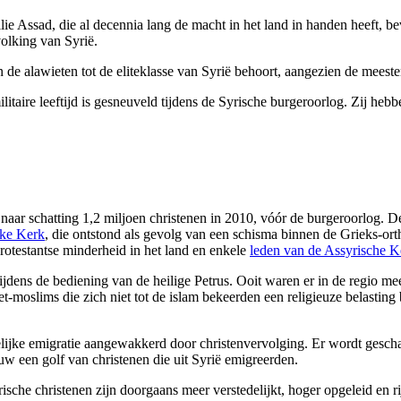
lie Assad, die al decennia lang de macht in het land in handen heeft, b
volking van Syrië.
de alawieten tot de eliteklasse van Syrië behoort, aangezien de meeste
itaire leeftijd is gesneuveld tijdens de Syrische burgeroorlog. Zij he
 naar schatting 1,2 miljoen christenen in 2010, vóór de burgeroorlog. 
eke Kerk
, die ontstond als gevolg van een schisma binnen de Grieks-or
otestantse minderheid in het land en enkele
leden van de Assyrische K
jdens de bediening van de heilige Petrus. Ooit waren er in de regio me
et-moslims die zich niet tot de islam bekeerden een religieuze belasti
telijke emigratie aangewakkerd door christenvervolging. Er wordt gesc
uw een golf van christenen die uit Syrië emigreerden.
rische christenen zijn doorgaans meer verstedelijkt, hoger opgeleid en r