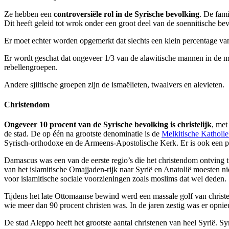
Ze hebben een
controversiële rol in de Syrische bevolking
. De fami
Dit heeft geleid tot wrok onder een groot deel van de soennitische be
Er moet echter worden opgemerkt dat slechts een klein percentage van 
Er wordt geschat dat ongeveer 1/3 van de alawitische mannen in de mil
rebellengroepen.
Andere sjiitische groepen zijn de ismaëlieten, twaalvers en alevieten.
Christendom
Ongeveer 10 procent van de Syrische bevolking is christelijk
, met
de stad. De op één na grootste denominatie is de
Melkitische Katholi
Syrisch-orthodoxe en de Armeens-Apostolische Kerk. Er is ook een pr
Damascus was een van de eerste regio’s die het christendom ontving ti
van het islamitische Omajjaden-rijk naar Syrië en Anatolië moesten ni
voor islamitische sociale voorzieningen zoals moslims dat wel deden.
Tijdens het late Ottomaanse bewind werd een massale golf van chris
wie meer dan 90 procent christen was. In de jaren zestig was er opnie
De stad Aleppo heeft het grootste aantal christenen van heel Syrië. Sy