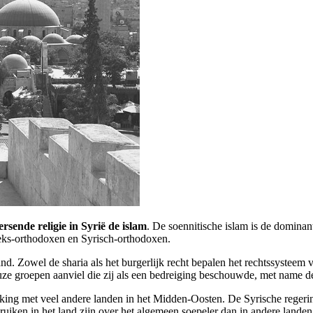
ersende religie in Syrië de islam
. De soennitische islam is de dominant
ieks-orthodoxen en Syrisch-orthodoxen.
land. Zowel de sharia als het burgerlijk recht bepalen het rechtssysteem
uze groepen aanviel die zij als een bedreiging beschouwde, met name d
ijking met veel andere landen in het Midden-Oosten. De Syrische regering
ruiken in het land zijn over het algemeen soepeler dan in andere land