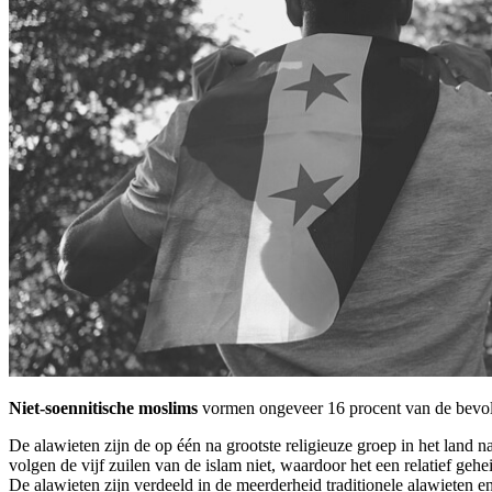
Niet-soennitische moslims
vormen ongeveer 16 procent van de bevolki
De alawieten zijn de op één na grootste religieuze groep in het land
volgen de vijf zuilen van de islam niet, waardoor het een relatief gehei
De alawieten zijn verdeeld in de meerderheid traditionele alawieten 