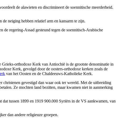
evoordeelt de alawieten en discrimineert de soennitische meerderheid.
n de neiging hebben relatief arm en kansarm te zijn.
bben de regering-Assad gesteund tegen de soennitisch-Arabische
De Grieks-orthodoxe Kerk van Antiochië is de grootste denominatie in
thodoxe Kerk, gevolgd door de oosters-orthodoxe kerken zoals de
erk
van het Oosten en de Chaldeeuws-Katholieke Kerk.
er christenen gevestigd dan waar ook ter wereld. Met de uitbreiding
ng betalen. Ze mochten land bezitten, maar kwamen niet in aanmerking
hat dat tussen 1899 en 1919 900.000 Syriërs in de VS aankwamen, van
ijker dan andere religieuze groepen.