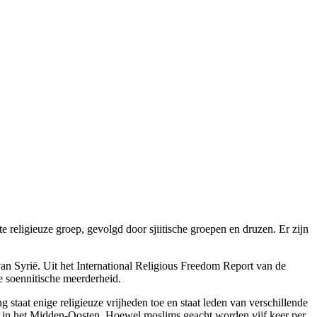
e religieuze groep, gevolgd door sjiitische groepen en druzen. Er zijn
 van Syrië. Uit het International Religious Freedom Report van de
e soennitische meerderheid.
 staat enige religieuze vrijheden toe en staat leden van verschillende
en in het Midden-Oosten. Hoewel moslims geacht worden vijf keer per