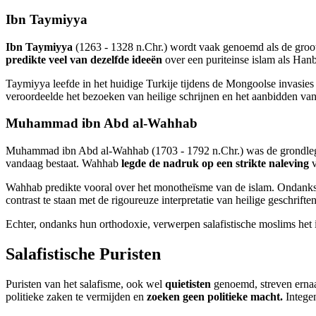
Ibn Taymiyya
Ibn Taymiyya
(1263 - 1328 n.Chr.) wordt vaak genoemd als de gro
predikte veel van dezelfde ideeën
over een puriteinse islam als Han
Taymiyya leefde in het huidige Turkije tijdens de Mongoolse invasies
veroordeelde het bezoeken van heilige schrijnen en het aanbidden van
Muhammad ibn Abd al-Wahhab
Muhammad ibn Abd al-Wahhab (1703 - 1792 n.Chr.) was de grondlegge
vandaag bestaat. Wahhab
legde de nadruk op een strikte naleving
v
Wahhab predikte vooral over het monotheïsme van de islam. Ondanks
contrast te staan met de rigoureuze interpretatie van heilige geschrifte
Echter, ondanks hun orthodoxie, verwerpen salafistische moslims het
Salafistische Puristen
Puristen van het salafisme, ook wel
quietisten
genoemd, streven ernaar
politieke zaken te vermijden en
zoeken geen politieke macht.
Integen