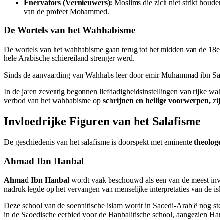
Enervators (Vernieuwers):
Moslims die zich niet strikt houde
van de profeet Mohammed.
De Wortels van het Wahhabisme
De wortels van het wahhabisme gaan terug tot het midden van de 18
hele Arabische schiereiland strenger werd.
Sinds de aanvaarding van Wahhabs leer door emir Muhammad ibn Saud
In de jaren zeventig begonnen liefdadigheidsinstellingen van rijke w
verbod van het wahhabisme op
schrijnen en heilige voorwerpen,
zij
Invloedrijke Figuren van het Salafisme
De geschiedenis van het salafisme is doorspekt met eminente
theologe
Ahmad Ibn Hanbal
Ahmad Ibn Hanbal
wordt vaak beschouwd als een van de meest invlo
nadruk legde op het vervangen van menselijke interpretaties van de is
Deze school van de soennitische islam wordt in Saoedi-Arabië nog st
in de Saoedische eerbied voor de Hanbalitische school, aangezien Hanb