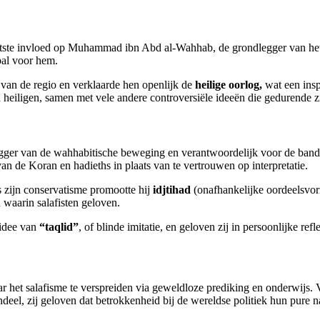
otste invloed op Muhammad ibn Abd al-Wahhab, de grondlegger van het
bal voor hem.
 van de regio en verklaarde hen openlijk de
heilige oorlog,
wat een insp
 heiligen, samen met vele andere controversiële ideeën die gedurende z
r van de wahhabitische beweging en verantwoordelijk voor de band me
an de Koran en hadieths in plaats van te vertrouwen op interpretatie.
 zijn conservatisme promootte hij
idjtihad
(onafhankelijke oordeelsvorm
n waarin salafisten geloven.
 idee van
“taqlid”
, of blinde imitatie, en geloven zij in persoonlijke ref
 het salafisme te verspreiden via geweldloze prediking en onderwijs. V
deel, zij geloven dat betrokkenheid bij de wereldse politiek hun pure 