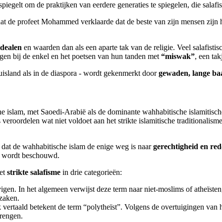
piegelt om de praktijken van eerdere generaties te spiegelen, die salaf
dat de profeet Mohammed verklaarde dat de beste van zijn mensen zijn
 idealen
en waarden dan als een aparte tak van de religie. Veel salafisti
agen bij de enkel en het poetsen van hun tanden met
“miswak”
, een ta
huisland als in de diaspora - wordt gekenmerkt door
gewaden, lange ba
ische islam, met Saoedi-Arabië als de dominante wahhabitische islamitis
eroordelen wat niet voldoet aan het strikte islamitische traditionalisme
 dat de wahhabitische islam de enige weg is naar
gerechtigheid en red
rs wordt beschouwd.
het
strikte salafisme
in drie categorieën:
igen. In het algemeen verwijst deze term naar niet-moslims of atheïst
 zaken.
vertaald betekent de term “polytheïst”. Volgens de overtuigingen van h
rengen.