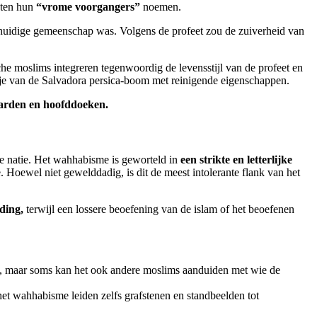
isten hun
“vrome voorgangers”
noemen.
 huidige gemeenschap was. Volgens de profeet zou de zuiverheid van
sche moslims integreren tegenwoordig de levensstijl van de profeet en
kje van de Salvadora persica-boom met reinigende eigenschappen.
arden en hoofddoeken.
che natie. Het wahhabisme is geworteld in
een strikte en letterlijke
. Hoewel niet gewelddadig, is dit de meest intolerante flank van het
ding,
terwijl een lossere beoefening van de islam of het beoefenen
en, maar soms kan het ook andere moslims aanduiden met wie de
et wahhabisme leiden zelfs grafstenen en standbeelden tot