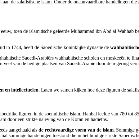
n aan de salafistische islam. Onder de onaanvaardbare handelingen die z
e eeuw, toen de islamitische geleerde Muhammad ibn Abd al-Wahhab be
 in 1744, heeft de Saoedische koninklijke dynastie de
wahhabitische
ahhabitische Saoedi-Arabiërs wahhabitische scholen en moskeeën te fin
n veel van de heilige plaatsen van Saoedi-Arabië door de regering vern
n en intellectuelen.
Laten we samen kijken hoe deze figuren de salafis
edrijke figuren in de soennitische islam. Hanbal leefde van 780 tot 85
lam door een strikte naleving van de Koran en hadieths.
eeds aangehaald als
de rechtvaardige vorm van de islam.
Sommige gel
al sommige handelingen toestond die in het huidige strikte Saoedische 