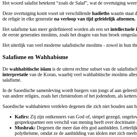
Het woord salafist betekent “zoals de Salaf”, wat de overtuiging weers
Deze overtuiging komt voort uit verschillende
hadieths
waarin staat 
de religie in elke generatie
na verloop van tijd geleidelijk afnemen.
Het salafisme kan meer gedefinieerd worden als een set
intellectuele
de eerste generaties moslims, zoals het dragen van hun broek omgesl
Het uiterlijk van veel moderne salafistische moslims - zowel in hun t
Salafisme en Wahhabisme
De
wahhabitische islam
is de uiterst rechtse subset van de salafist
interpretatie
van de Koran, waarbij veel wahhabitische moslims alles v
salafisme.
In de Saoedische samenleving wordt burgers van jongs af aan geleerd
van andere religies, zoals het christendom of het jodendom, als kette
Saoedische wahhabieten verdelen degenen die zich niet houden aan 
Kafirs:
Zij zijn ontkenners van God of, simpel gezegd, ongelov
gesprekspartner een verschil van mening heeft over doctrinaire
Mushrak:
Degenen die meer dan één god aanbidden. Letterlijk 
polytheïsme, omdat ze de aanbidding van idolen met zich meeb