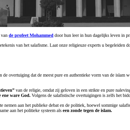
n van
de profeet Mohammed
door hun leer in hun dagelijks leven in pr
tekenis van het salafisme. Laat onze religieuze experts u begeleiden 
n de overtuiging dat de meest pure en authentieke vorm van de islam we
atieven”
van de religie, omdat zij geloven in een strikte en pure nalevi
e ene ware God.
Volgens de salafistische overtuigingen is zelfs het bi
te nemen aan het publieke debat en de politiek, hoewel sommige salafist
name aan het politieke systeem als
een zonde tegen de islam.