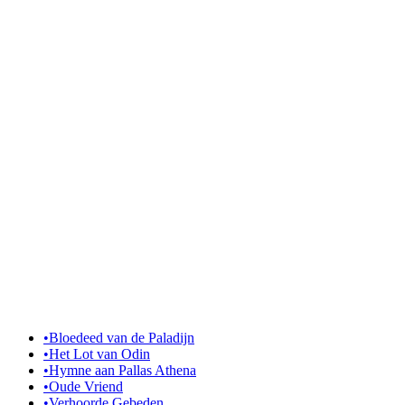
•
Bloedeed van de Paladijn
•
Het Lot van Odin
•
Hymne aan Pallas Athena
•
Oude Vriend
•
Verhoorde Gebeden