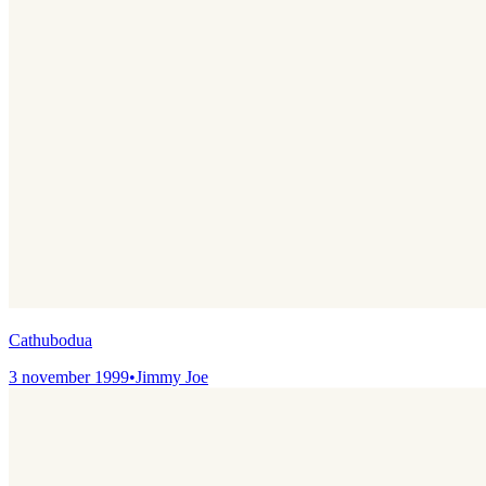
Cathubodua
3 november 1999
•
Jimmy Joe