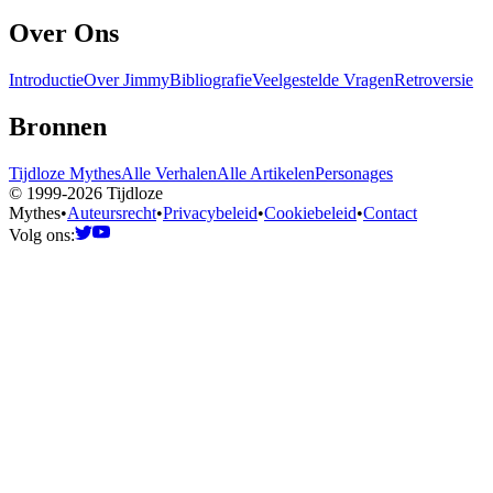
Over Ons
Introductie
Over Jimmy
Bibliografie
Veelgestelde Vragen
Retroversie
Bronnen
Tijdloze Mythes
Alle Verhalen
Alle Artikelen
Personages
© 1999-2026 Tijdloze
Mythes
•
Auteursrecht
•
Privacybeleid
•
Cookiebeleid
•
Contact
Volg ons: