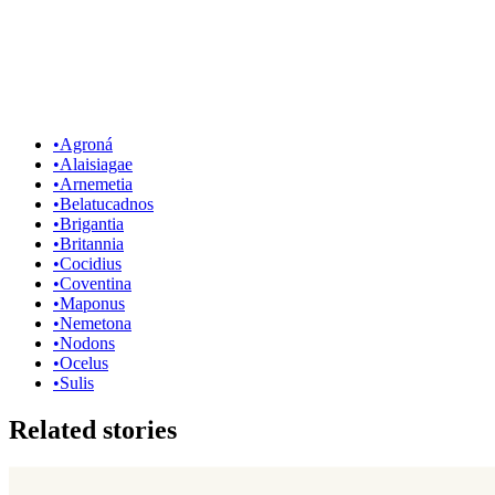
•
Agroná
•
Alaisiagae
•
Arnemetia
•
Belatucadnos
•
Brigantia
•
Britannia
•
Cocidius
•
Coventina
•
Maponus
•
Nemetona
•
Nodons
•
Ocelus
•
Sulis
Related stories