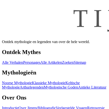
Ontdek mythologie en legenden van over de hele wereld.
Ontdek Mythes
Alle Verhalen
Personages
Alle Artikelen
Zoeken
Sitemap
Mythologieën
Noorse Mythologie
Klassieke Mythologie
Keltische
Mythologie
Arthurlegenden
Mythologische Goden
Antieke Literatuur
Over Ons
Introductie
Over Jimmy
Bibliografie
Veelgestelde Vragen
Retroversie