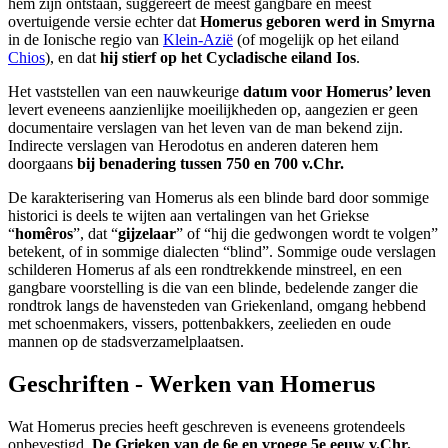
hem zijn ontstaan, suggereert de meest gangbare en meest
overtuigende versie echter dat
Homerus geboren werd in Smyrna
in de Ionische regio van
Klein-Azië
(of mogelijk op het eiland
Chios
), en dat
hij stierf op het Cycladische eiland Ios
.
Het vaststellen van een nauwkeurige
datum voor Homerus’ leven
levert eveneens aanzienlijke moeilijkheden op, aangezien er geen
documentaire verslagen van het leven van de man bekend zijn.
Indirecte verslagen van Herodotus en anderen dateren hem
doorgaans
bij benadering tussen 750 en 700 v.Chr.
De karakterisering van Homerus als een blinde bard door sommige
historici is deels te wijten aan vertalingen van het Griekse
“
homêros
”, dat “
gijzelaar
” of “hij die gedwongen wordt te volgen”
betekent, of in sommige dialecten “blind”. Sommige oude verslagen
schilderen Homerus af als een rondtrekkende minstreel, en een
gangbare voorstelling is die van een blinde, bedelende zanger die
rondtrok langs de havensteden van Griekenland, omgang hebbend
met schoenmakers, vissers, pottenbakkers, zeelieden en oude
mannen op de stadsverzamelplaatsen.
Geschriften - Werken van Homerus
Wat Homerus precies heeft geschreven is eveneens grotendeels
onbevestigd.
De Grieken van de 6e en vroege 5e eeuw v.Chr.