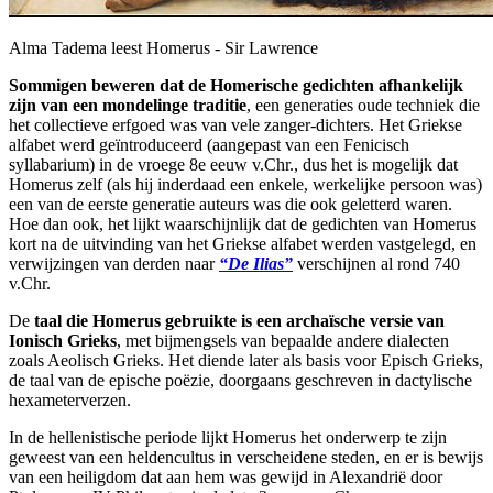
Alma Tadema leest Homerus - Sir Lawrence
Sommigen beweren dat de Homerische gedichten afhankelijk
zijn van een mondelinge traditie
, een generaties oude techniek die
het collectieve erfgoed was van vele zanger-dichters. Het Griekse
alfabet werd geïntroduceerd (aangepast van een Fenicisch
syllabarium) in de vroege 8e eeuw v.Chr., dus het is mogelijk dat
Homerus zelf (als hij inderdaad een enkele, werkelijke persoon was)
een van de eerste generatie auteurs was die ook geletterd waren.
Hoe dan ook, het lijkt waarschijnlijk dat de gedichten van Homerus
kort na de uitvinding van het Griekse alfabet werden vastgelegd, en
verwijzingen van derden naar
“De Ilias”
verschijnen al rond 740
v.Chr.
De
taal die Homerus gebruikte is een archaïsche versie van
Ionisch Grieks
, met bijmengsels van bepaalde andere dialecten
zoals Aeolisch Grieks. Het diende later als basis voor Episch Grieks,
de taal van de epische poëzie, doorgaans geschreven in dactylische
hexameterverzen.
In de hellenistische periode lijkt Homerus het onderwerp te zijn
geweest van een heldencultus in verscheidene steden, en er is bewijs
van een heiligdom dat aan hem was gewijd in Alexandrië door