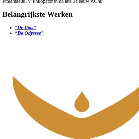
Ptolemaeus IV Philopator in de late 3e eeuw v.Chr.
Belangrijkste Werken
“De Ilias”
“De Odyssee”