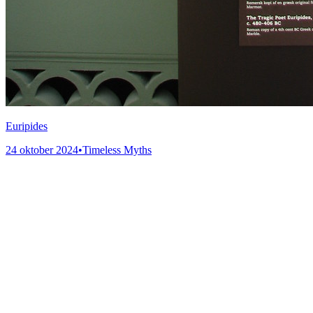
Euripides
24 oktober 2024
•
Timeless Myths