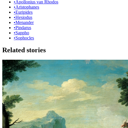
•
Apollonius van Rhodos
•
Aristophanes
•
Euripides
•
Hesiodus
•
Menander
•
Pindarus
•
Sappho
•
Sophocles
Related stories