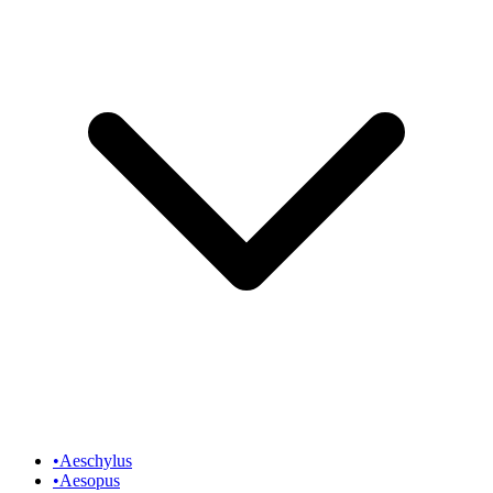
•
Aeschylus
•
Aesopus