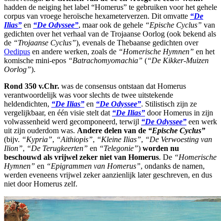
hadden de neiging het label “Homerus” te gebruiken voor het gehele
corpus van vroege heroïsche hexameterverzen. Dit omvatte
“De
Ilias”
en
“De Odyssee”
, maar ook de gehele
“Epische Cyclus”
van
gedichten over het verhaal van de Trojaanse Oorlog (ook bekend als
de
“Trojaanse Cyclus”
), evenals de Thebaanse gedichten over
Oedipus
en andere werken, zoals de
“Homerische Hymnen”
en het
komische mini-epos
“Batrachomyomachia”
(
“De Kikker-Muizen
Oorlog”
).
Rond 350 v.Chr.
was de consensus ontstaan dat Homerus
verantwoordelijk was voor slechts de twee uitstekende
heldendichten,
“De Ilias”
en
“De Odyssee”
. Stilistisch zijn ze
vergelijkbaar, en één visie stelt dat
“De Ilias”
door Homerus in zijn
volwassenheid werd gecomponeerd, terwijl
“De Odyssee”
een werk
uit zijn ouderdom was.
Andere delen van de
“Epische Cyclus”
(bijv.
“Kypria”
,
“Aithiopis”
,
“Kleine Ilias”
,
“De Verwoesting van
Ilion”
,
“De Terugkeerten”
en
“Telegonie”
)
worden nu
beschouwd als vrijwel zeker niet van Homerus
. De
“Homerische
Hymnen”
en
“Epigrammen van Homerus”
, ondanks de namen,
werden eveneens vrijwel zeker aanzienlijk later geschreven, en dus
niet door Homerus zelf.