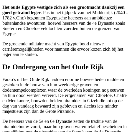
Het oude Egypte vestigde zich als een grootmacht dankzij een
goed getraind leger
. Pas in het tijdperk van het Middenrijk (2040 -
1782 v.Chr.) begonnen Egyptische heersers aan ambitieuze
buitenlandse avonturen, hoewel heersers van de 4e Dynastie zoals
Sneferu en Choefoe veldtochten voerden buiten de grenzen van
Egypte.
De groeiende militaire macht van Egypte bood nieuwe
carrièremogelijkheden voor mannen die ervoor kozen zich bij het
leger aan te sluiten.
De Ondergang van het Oude Rijk
Farao’s uit het Oude Rijk hadden enorme hoeveelheden middelen
gestoken in de bouw van hun weelderige graven en
dodentempelcomplexen waar de overleden koningen nog eeuwen
na hun dood werden vereerd. De erfgenamen van Choefoe, Chafre
en Menkaoere, bouwden beiden piramides in Gizeh die tot op de
dag van vandaag bewaard zijn gebleven en slechts iets minder
majestueus zijn dan de Grote Piramide.
De heersers van de 5e en 6e Dynastie zetten de traditie van de
piramidebouw voort, maar hun graven waren relatief bescheiden in
vergelijking met de piramides van de farao’s van de 4e Dynastie.