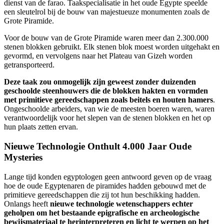
dienst van de farao. Taakspecialisatie in het oude Egypte speelde
een sleutelrol bij de bouw van majestueuze monumenten zoals de
Grote Piramide.
Voor de bouw van de Grote Piramide waren meer dan 2.300.000
stenen blokken gebruikt. Elk stenen blok moest worden uitgehakt en
gevormd, en vervolgens naar het Plateau van Gizeh worden
getransporteerd.
Deze taak zou onmogelijk zijn geweest zonder duizenden
geschoolde steenhouwers die de blokken hakten en vormden
met primitieve gereedschappen zoals beitels en houten hamers
.
Ongeschoolde arbeiders, van wie de meesten boeren waren, waren
verantwoordelijk voor het slepen van de stenen blokken en het op
hun plaats zetten ervan.
Nieuwe Technologie Onthult 4.000 Jaar Oude
Mysteries
Lange tijd konden egyptologen geen antwoord geven op de vraag
hoe de oude Egyptenaren de piramides hadden gebouwd met de
primitieve gereedschappen die zij tot hun beschikking hadden.
Onlangs heeft
nieuwe technologie wetenschappers echter
geholpen om het bestaande epigrafische en archeologische
bewijsmateriaal te herinterpreteren en licht te werpen op het