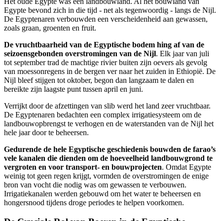
Het oude Egypte was een landbouwland. Al het bouwland van
Egypte bevond zich in die tijd - net als tegenwoordig - langs de Nijl.
De Egyptenaren verbouwden een verscheidenheid aan gewassen,
zoals graan, groenten en fruit.
De vruchtbaarheid van de Egyptische bodem hing af van de
seizoensgebonden overstromingen van de Nijl
. Elk jaar van juli
tot september trad de machtige rivier buiten zijn oevers als gevolg
van moessonregens in de bergen ver naar het zuiden in Ethiopië. De
Nijl bleef stijgen tot oktober, begon dan langzaam te dalen en
bereikte zijn laagste punt tussen april en juni.
Verrijkt door de afzettingen van slib werd het land zeer vruchtbaar.
De Egyptenaren bedachten een complex irrigatiesysteem om de
landbouwopbrengst te verhogen en de waterstanden van de Nijl het
hele jaar door te beheersen.
Gedurende de hele Egyptische geschiedenis bouwden de farao’s
vele kanalen die dienden om de hoeveelheid landbouwgrond te
vergroten en voor transport- en bouwprojecten
. Omdat Egypte
weinig tot geen regen krijgt, vormden de overstromingen de enige
bron van vocht die nodig was om gewassen te verbouwen.
Irrigatiekanalen werden gebouwd om het water te beheersen en
hongersnood tijdens droge periodes te helpen voorkomen.