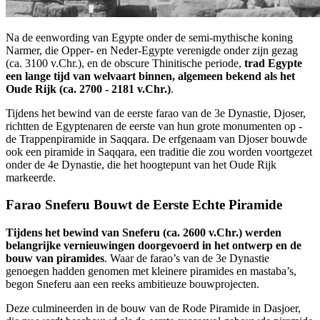
Na de eenwording van Egypte onder de semi-mythische koning
Narmer, die Opper- en Neder-Egypte verenigde onder zijn gezag
(ca. 3100 v.Chr.), en de obscure Thinitische periode,
trad Egypte
een lange tijd van welvaart binnen, algemeen bekend als het
Oude Rijk (ca. 2700 - 2181 v.Chr.)
.
Tijdens het bewind van de eerste farao van de 3e Dynastie, Djoser,
richtten de Egyptenaren de eerste van hun grote monumenten op -
de Trappenpiramide in Saqqara. De erfgenaam van Djoser bouwde
ook een piramide in Saqqara, een traditie die zou worden voortgezet
onder de 4e Dynastie, die het hoogtepunt van het Oude Rijk
markeerde.
Farao Sneferu Bouwt de Eerste Echte Piramide
Tijdens het bewind van Sneferu (ca. 2600 v.Chr.) werden
belangrijke vernieuwingen doorgevoerd in het ontwerp en de
bouw van piramides
. Waar de farao’s van de 3e Dynastie
genoegen hadden genomen met kleinere piramides en mastaba’s,
begon Sneferu aan een reeks ambitieuze bouwprojecten.
Deze culmineerden in de bouw van de Rode Piramide in Dasjoer,