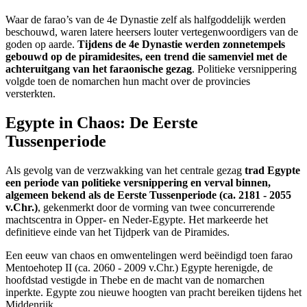
Waar de farao’s van de 4e Dynastie zelf als halfgoddelijk werden
beschouwd, waren latere heersers louter vertegenwoordigers van de
goden op aarde.
Tijdens de 4e Dynastie werden zonnetempels
gebouwd op de piramidesites, een trend die samenviel met de
achteruitgang van het faraonische gezag
. Politieke versnippering
volgde toen de nomarchen hun macht over de provincies
versterkten.
Egypte in Chaos: De Eerste
Tussenperiode
Als gevolg van de verzwakking van het centrale gezag
trad Egypte
een periode van politieke versnippering en verval binnen,
algemeen bekend als de Eerste Tussenperiode (ca. 2181 - 2055
v.Chr.)
, gekenmerkt door de vorming van twee concurrerende
machtscentra in Opper- en Neder-Egypte. Het markeerde het
definitieve einde van het Tijdperk van de Piramides.
Een eeuw van chaos en omwentelingen werd beëindigd toen farao
Mentoehotep II (ca. 2060 - 2009 v.Chr.) Egypte herenigde, de
hoofdstad vestigde in Thebe en de macht van de nomarchen
inperkte. Egypte zou nieuwe hoogten van pracht bereiken tijdens het
Middenrijk.