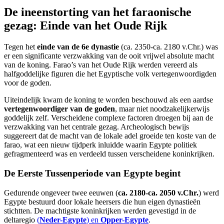
De ineenstorting van het faraonische
gezag: Einde van het Oude Rijk
Tegen het
einde van de 6e dynastie
(ca. 2350-ca. 2180 v.Chr.) was
er een significante verzwakking van de ooit vrijwel absolute macht
van de koning. Farao’s van het Oude Rijk werden vereerd als
halfgoddelijke figuren die het Egyptische volk vertegenwoordigden
voor de goden.
Uiteindelijk kwam de koning te worden beschouwd als een aardse
vertegenwoordiger van de goden
, maar niet noodzakelijkerwijs
goddelijk zelf. Verscheidene complexe factoren droegen bij aan de
verzwakking van het centrale gezag. Archeologisch bewijs
suggereert dat de macht van de lokale adel groeide ten koste van de
farao, wat een nieuw tijdperk inluidde waarin Egypte politiek
gefragmenteerd was en verdeeld tussen verscheidene koninkrijken.
De Eerste Tussenperiode van Egypte begint
Gedurende ongeveer twee eeuwen (
ca. 2180-ca. 2050 v.Chr.
) werd
Egypte bestuurd door lokale heersers die hun eigen dynastieën
stichtten. De machtigste koninkrijken werden gevestigd in de
deltaregio
(
Neder-Egypte
) en
Opper-Egypte
.