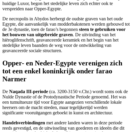
huidige Luxor, begon het stedelijke leven zich echter ook te
verspreiden naar Opper-Egypte.
De necropolis in Abydos herbergt de oudste graven van het oude
Egypte, die aanvankelijk van modderbakstenen werden gebouwd tot
de 3e dynastie, toen de farao’s begonnen
steen te gebruiken voor
het bouwen van uitgebreide graven
. De uitvinding van het
hiëroglifenschrift, geavanceerde keramiek en het begin van het
stedelijke leven baanden de weg voor de ontwikkeling van
geavanceerde sociale structuren.
Opper- en Neder-Egypte verenigen zich
tot een enkel koninkrijk onder farao
Narmer
De
Naqada III-periode
(ca. 3200-3150 v.Chr.) wordt soms ook de
Nulde Dynastie of de Protodynastische Periode genoemd. Het was
een tumultueuze tijd voor Egypte aangezien verschillende lokale
heersers om de macht streden, maar tegelijkertijd werden
significante vooruitgangen geboekt in kunst en architectuur.
Handelsverbindingen
met andere landen waren in deze periode
reeds gevestigd, en de uitwisseling van goederen en ideeën die dit