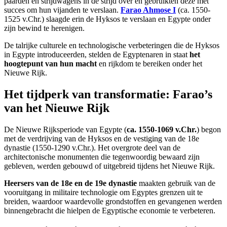
paarden en strijdwagens in de strijd over en gebruikten deze met
succes om hun vijanden te verslaan.
Farao Ahmose I
(ca. 1550-
1525 v.Chr.) slaagde erin de Hyksos te verslaan en Egypte onder
zijn bewind te herenigen.
De talrijke culturele en technologische verbeteringen die de Hyksos
in Egypte introduceerden, stelden de Egyptenaren in staat
het
hoogtepunt van hun macht
en rijkdom te bereiken onder het
Nieuwe Rijk.
Het tijdperk van transformatie: Farao’s
van het Nieuwe Rijk
De Nieuwe Rijksperiode van Egypte (
ca. 1550-1069 v.Chr.
) begon
met de verdrijving van de Hyksos en de vestiging van de 18e
dynastie (1550-1290 v.Chr.). Het overgrote deel van de
architectonische monumenten die tegenwoordig bewaard zijn
gebleven, werden gebouwd of uitgebreid tijdens het Nieuwe Rijk.
Heersers van de 18e en de 19e dynastie
maakten gebruik van de
vooruitgang in militaire technologie om Egyptes grenzen uit te
breiden, waardoor waardevolle grondstoffen en gevangenen werden
binnengebracht die hielpen de Egyptische economie te verbeteren.