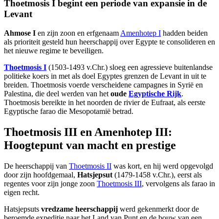
Thoetmosis I begint een periode van expansie in de
Levant
Ahmose I
en zijn zoon en erfgenaam
Amenhotep I
hadden beiden
als prioriteit gesteld hun heerschappij over Egypte te consolideren en
het nieuwe regime te beveiligen.
Thoetmosis I
(1503-1493 v.Chr.) sloeg een agressieve buitenlandse
politieke koers in met als doel Egyptes grenzen de Levant in uit te
breiden. Thoetmosis voerde verscheidene campagnes in Syrië en
Palestina, die deel werden van het
oude
Egyptische Rijk
.
Thoetmosis bereikte in het noorden de rivier de Eufraat, als eerste
Egyptische farao die Mesopotamië betrad.
Thoetmosis III en Amenhotep III:
Hoogtepunt van macht en prestige
De heerschappij van
Thoetmosis II
was kort, en hij werd opgevolgd
door zijn hoofdgemaal,
Hatsjepsut
(1479-1458 v.Chr.), eerst als
regentes voor zijn jonge zoon
Thoetmosis III
, vervolgens als farao in
eigen recht.
Hatsjepsuts
vredzame heerschappij
werd gekenmerkt door de
beroemde expeditie naar het Land van Punt en de bouw van een