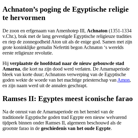
Achnaton’s poging de Egyptische religie
te hervormen
De zoon en erfgenaam van Amenhotep III,
Achnaton
(1351-1334
v.Chr.), brak met de lang gevestigde Egyptische religieuze tradities
en riep de zonnegodheid Aton uit als de enige god. Samen met zijn
grote koninklijke gemalin Nefertiti begon Achnaton ‘s werelds
eerste religieuze revolutie.
Hij
verplaatste de hoofdstad naar de nieuw gebouwde stad
Amarna
, die kort na zijn dood werd verlaten. De Amarnaperiode
bleek van korte duur; Achnatons verwerping van de Egyptische
goden wekte de woede van het machtige priesterschap van
Amon
,
en zijn naam werd uit de annalen geschrapt.
Ramses II: Egyptes meest iconische farao
Na de onrust van de Amarnaperiode en het herstel van de
traditionele Egyptische goden trad Egypte een nieuw welvarend
tijdperk binnen onder Ramses II, algemeen beschouwd als de
grootste farao in de
geschiedenis van het oude Egypte
.