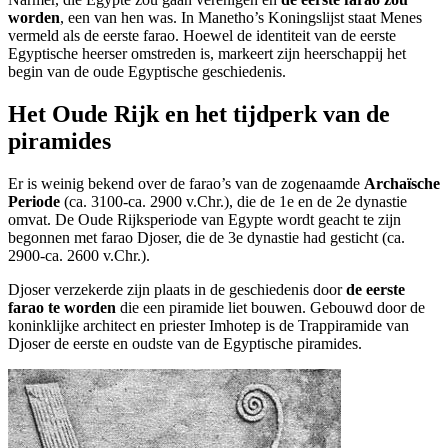
worden
, een van hen was. In Manetho’s Koningslijst staat Menes
vermeld als de eerste farao. Hoewel de identiteit van de eerste
Egyptische heerser omstreden is, markeert zijn heerschappij het
begin van de oude Egyptische geschiedenis.
Het Oude Rijk en het tijdperk van de
piramides
Er is weinig bekend over de farao’s van de zogenaamde
Archaïsche
Periode
(ca. 3100-ca. 2900 v.Chr.), die de 1e en de 2e dynastie
omvat. De Oude Rijksperiode van Egypte wordt geacht te zijn
begonnen met farao Djoser, die de 3e dynastie had gesticht (ca.
2900-ca. 2600 v.Chr.).
Djoser verzekerde zijn plaats in de geschiedenis door
de eerste
farao te worden
die een piramide liet bouwen. Gebouwd door de
koninklijke architect en priester Imhotep is de Trappiramide van
Djoser de eerste en oudste van de Egyptische piramides.