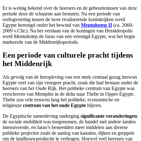
Er is weinig bekend over de heersers en de gebeurtenissen van deze
periode door de schaarste aan bronnen. Na een periode van
oorlogvoering tussen de twee rivaliserende koninkrijken werd
Egypte herenigd onder het bewind van
Mentuhotep II
(ca. 2060-
2009 v.Chr.). Na het verslaan van de koningen van Herakleopolis
werd Mentuhotep de farao van een verenigd Egypte, wat het begin
markeerde van de Middenrijksperiode.
Een periode van culturele pracht tijdens
het Middenrijk
Als gevolg van de heropleving van een sterk centraal gezag herwon
Egypte veel van zijn vroegere pracht, zoals die had bestaan onder de
heersers van het Oude Rijk. Het politieke centrum van Egypte was
verschoven van Memphis in de delta naar Thebe in Opper-Egypte.
Thebe zou vele eeuwen lang het politieke, economische en
religieuze
centrum van het oude Egypte
blijven.
De Egyptische samenleving onderging
significante veranderingen
:
de sociale mobiliteit was toegenomen, de handel met andere landen
intensiveerde, en farao’s besteedden meer middelen aan diverse
publieke projecten zoals de aanleg van kanalen, dijken en greppels
om de landbouwproductie te verhogen. Hoewel veel heersers van