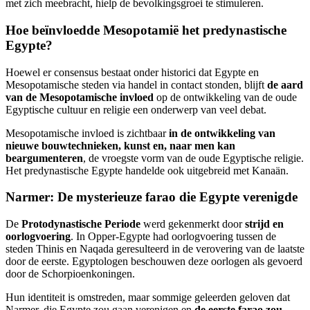
met zich meebracht, hielp de bevolkingsgroei te stimuleren.
Hoe beïnvloedde Mesopotamië het predynastische
Egypte?
Hoewel er consensus bestaat onder historici dat Egypte en
Mesopotamische steden via handel in contact stonden, blijft
de aard
van de Mesopotamische invloed
op de ontwikkeling van de oude
Egyptische cultuur en religie een onderwerp van veel debat.
Mesopotamische invloed is zichtbaar
in de ontwikkeling van
nieuwe bouwtechnieken, kunst en, naar men kan
beargumenteren
, de vroegste vorm van de oude Egyptische religie.
Het predynastische Egypte handelde ook uitgebreid met Kanaän.
Narmer: De mysterieuze farao die Egypte verenigde
De
Protodynastische Periode
werd gekenmerkt door
strijd en
oorlogvoering
. In Opper-Egypte had oorlogvoering tussen de
steden Thinis en Naqada geresulteerd in de verovering van de laatste
door de eerste. Egyptologen beschouwen deze oorlogen als gevoerd
door de Schorpioenkoningen.
Hun identiteit is omstreden, maar sommige geleerden geloven dat
Narmer, die Egypte zou gaan verenigen en
de eerste farao zou