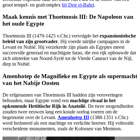
groot tempel- en grafcomplex
bij Deir el-Bahri
.
Maak kennis met Thoetmosis III: De Napoleon van
het oude Egypte
Thoetmosis III (1479-1425 v.Chr.) vervolgde het
expansionistische
beleid van zijn grootvader
. Hij voerde talrijke campagnes in de
Levant en Nubië. Hij verzekerde zijn plaats als Egyptes meest
succesvolle generaal en machtigste farao, die een rijk opbouwde dat
zich uitstrekte van Noord-Syrië tot de Vierde Cataract van de Nijl,
diep in Nubië.
Amenhotep de Magnifieke en Egypte als supermacht
van het Nabije Oosten
De erfgenamen van Thoetmosis III hadden zijn veroveringen
behouden, maar Egypte vond een
machtige rivaal in het
opkomende Hettitische Rijk in Anatolië
. De twee mogendheden
zouden twee eeuwen lang een koude oorlog voeren om de
hegemonie over de Levant.
Amenhotep III
(1388-1351 v.Chr.)
werd herinnerd als een machtige en verlichte heerser. Hij voltooide
verscheidene monumenten, zoals de Kolossen van Memnon.