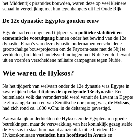
het Middenrijk piramides bouwden, waren deze op veel kleinere
schaal in vergelijking met hun tegenhangers uit het Oude Rijk.
De 12e dynastie: Egyptes gouden eeuw
Egypte trad een ongekend tijdperk van
politieke stabiliteit en
economische vooruitgang
binnen onder het bewind van de 12e
dynastie. Farao’s van deze dynastie ondernamen verscheidene
grootschalige bouwprojecten om de Fayoem-oase met de Nijl te
verbinden, breidden handelsverbindingen met Nubië en de Levant
uit en voerden verscheidene militaire campagnes tegen Nubië.
Wie waren de Hyksos?
Na het tijdperk van welvaart onder de 12e dynastie was Egypte in
zware tijden beland
tijdens de opvolgende 13e dynastie
. Een
buitenlands volk dat verondersteld werd vanuit de Levant in Egypte
te zijn aangekomen en van Semitische oorsprong was,
de Hyksos
,
had zich rond ca. 1800 v.Chr. in de deltaregio gevestigd.
Aanvankelijk onderhielden de Hyksos en de Egyptenaren goede
betrekkingen, maar de verzwakking van het koninklijk gezag stelde
de Hyksos in staat hun macht aanzienlijk uit te breiden. De
Hyksoskoningen
vestigden hun hoofdstad in Avaris
en