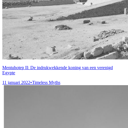
Mentuhotep II: De indrukwekkende koning van een verenigd
Egypte
11 januari 2022
•
Timeless Myths