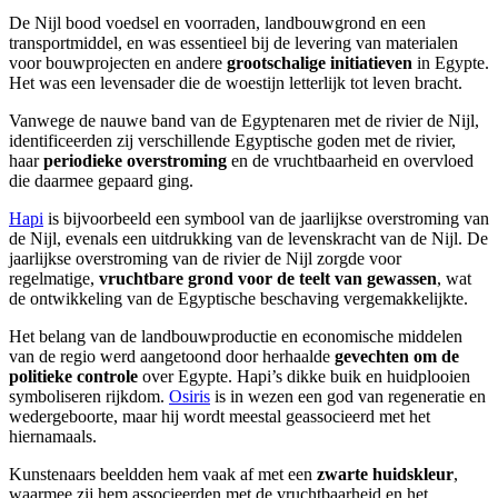
De Nijl bood voedsel en voorraden, landbouwgrond en een
transportmiddel, en was essentieel bij de levering van materialen
voor bouwprojecten en andere
grootschalige initiatieven
in Egypte.
Het was een levensader die de woestijn letterlijk tot leven bracht.
Vanwege de nauwe band van de Egyptenaren met de rivier de Nijl,
identificeerden zij verschillende Egyptische goden met de rivier,
haar
periodieke overstroming
en de vruchtbaarheid en overvloed
die daarmee gepaard ging.
Hapi
is bijvoorbeeld een symbool van de jaarlijkse overstroming van
de Nijl, evenals een uitdrukking van de levenskracht van de Nijl. De
jaarlijkse overstroming van de rivier de Nijl zorgde voor
regelmatige,
vruchtbare grond voor de teelt van gewassen
, wat
de ontwikkeling van de Egyptische beschaving vergemakkelijkte.
Het belang van de landbouwproductie en economische middelen
van de regio werd aangetoond door herhaalde
gevechten om de
politieke controle
over Egypte. Hapi’s dikke buik en huidplooien
symboliseren rijkdom.
Osiris
is in wezen een god van regeneratie en
wedergeboorte, maar hij wordt meestal geassocieerd met het
hiernamaals.
Kunstenaars beeldden hem vaak af met een
zwarte huidskleur
,
waarmee zij hem associeerden met de vruchtbaarheid en het