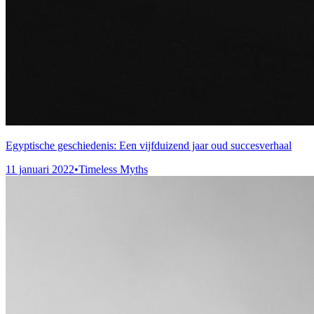
Egyptische geschiedenis: Een vijfduizend jaar oud succesverhaal
11 januari 2022
•
Timeless Myths