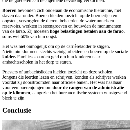
die de goederen aan de algemene bevolking verkochten.
Boeren
bevonden zich onderaan de economische hiërarchie, met
slaven daaronder. Boeren hielden toezicht op de boerderijen en
oogsten, verzorgden de dieren, beheerden de watertunnels en
reservoirs, werkten in steengroeven en bouwden de monumenten
van de farao. Zij moesten
hoge belastingen betalen aan de farao
,
soms wel 60% van hun oogst.
Het was niet onmogelijk om op de carrièreladder te stijgen.
Niettemin klommen slechts weinig arbeiders en boeren op de
sociale
ladder.
Families spaarden geld om hun kinderen naar
ambachtsscholen in het dorp te sturen.
Priesters of ambachtslieden hielden toezicht op deze scholen.
Jongens die leerden lezen en schrijven, konden als schrijver werken
voordat zij doorstroomden naar officiële banen. Het was haalbaar
voor een boerenjongen om
door de rangen van de administratie
op te klimmen
, aangezien het bureaucratische systeem winstgevend
bleek te zijn.
Conclusie