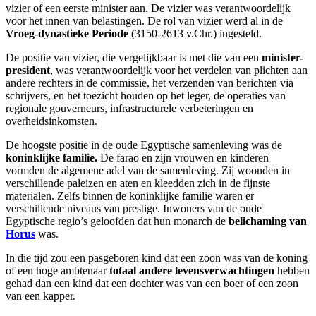
vizier of een eerste minister aan. De vizier was verantwoordelijk
voor het innen van belastingen. De rol van vizier werd al in de
Vroeg-dynastieke Periode
(3150-2613 v.Chr.) ingesteld.
De positie van vizier, die vergelijkbaar is met die van een
minister-
president
, was verantwoordelijk voor het verdelen van plichten aan
andere rechters in de commissie, het verzenden van berichten via
schrijvers, en het toezicht houden op het leger, de operaties van
regionale gouverneurs, infrastructurele verbeteringen en
overheidsinkomsten.
De hoogste positie in de oude Egyptische samenleving was de
koninklijke familie.
De farao en zijn vrouwen en kinderen
vormden de algemene adel van de samenleving. Zij woonden in
verschillende paleizen en aten en kleedden zich in de fijnste
materialen. Zelfs binnen de koninklijke familie waren er
verschillende niveaus van prestige. Inwoners van de oude
Egyptische regio’s geloofden dat hun monarch de
belichaming van
Horus
was.
In die tijd zou een pasgeboren kind dat een zoon was van de koning
of een hoge ambtenaar
totaal andere levensverwachtingen
hebben
gehad dan een kind dat een dochter was van een boer of een zoon
van een kapper.