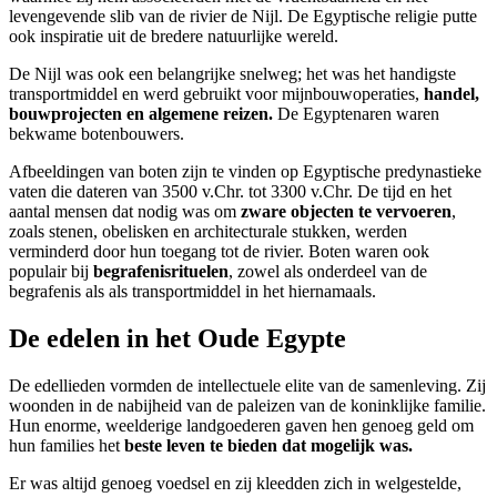
levengevende slib van de rivier de Nijl. De Egyptische religie putte
ook inspiratie uit de bredere natuurlijke wereld.
De Nijl was ook een belangrijke snelweg; het was het handigste
transportmiddel en werd gebruikt voor mijnbouwoperaties,
handel,
bouwprojecten en algemene reizen.
De Egyptenaren waren
bekwame botenbouwers.
Afbeeldingen van boten zijn te vinden op Egyptische predynastieke
vaten die dateren van 3500 v.Chr. tot 3300 v.Chr. De tijd en het
aantal mensen dat nodig was om
zware objecten te vervoeren
,
zoals stenen, obelisken en architecturale stukken, werden
verminderd door hun toegang tot de rivier. Boten waren ook
populair bij
begrafenisrituelen
, zowel als onderdeel van de
begrafenis als als transportmiddel in het hiernamaals.
De edelen in het Oude Egypte
De edellieden vormden de intellectuele elite van de samenleving. Zij
woonden in de nabijheid van de paleizen van de koninklijke familie.
Hun enorme, weelderige landgoederen gaven hen genoeg geld om
hun families het
beste leven te bieden dat mogelijk was.
Er was altijd genoeg voedsel en zij kleedden zich in welgestelde,