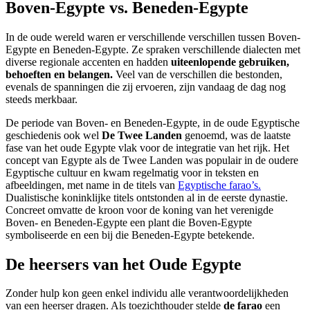
Boven-Egypte vs. Beneden-Egypte
In de oude wereld waren er verschillende verschillen tussen Boven-
Egypte en Beneden-Egypte. Ze spraken verschillende dialecten met
diverse regionale accenten en hadden
uiteenlopende gebruiken,
behoeften en belangen.
Veel van de verschillen die bestonden,
evenals de spanningen die zij ervoeren, zijn vandaag de dag nog
steeds merkbaar.
De periode van Boven- en Beneden-Egypte, in de oude Egyptische
geschiedenis ook wel
De Twee Landen
genoemd, was de laatste
fase van het oude Egypte vlak voor de integratie van het rijk. Het
concept van Egypte als de Twee Landen was populair in de oudere
Egyptische cultuur en kwam regelmatig voor in teksten en
afbeeldingen, met name in de titels van
Egyptische farao’s.
Dualistische koninklijke titels ontstonden al in de eerste dynastie.
Concreet omvatte de kroon voor de koning van het verenigde
Boven- en Beneden-Egypte een plant die Boven-Egypte
symboliseerde en een bij die Beneden-Egypte betekende.
De heersers van het Oude Egypte
Zonder hulp kon geen enkel individu alle verantwoordelijkheden
van een heerser dragen. Als toezichthouder stelde
de farao
een