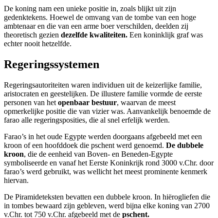
De koning nam een unieke positie in, zoals blijkt uit zijn
gedenktekens. Hoewel de omvang van de tombe van een hoge
ambtenaar en die van een arme boer verschilden, deelden zij
theoretisch gezien
dezelfde kwaliteiten.
Een koninklijk graf was
echter nooit hetzelfde.
Regeringssystemen
Regeringsautoriteiten waren individuen uit de keizerlijke familie,
aristocraten en geestelijken. De illustere familie vormde de eerste
personen van het
openbaar bestuur
, waarvan de meest
opmerkelijke positie die van vizier was. Aanvankelijk benoemde de
farao alle regeringsposities, die al snel erfelijk werden.
Farao’s in het oude Egypte werden doorgaans afgebeeld met een
kroon of een hoofddoek die pschent werd genoemd.
De dubbele
kroon
, die de eenheid van Boven- en Beneden-Egypte
symboliseerde en vanaf het Eerste Koninkrijk rond 3000 v.Chr. door
farao’s werd gebruikt, was wellicht het meest prominente kenmerk
hiervan.
De Piramideteksten bevatten een dubbele kroon. In hiërogliefen die
in tombes bewaard zijn gebleven, werd bijna elke koning van 2700
v.Chr. tot 750 v.Chr. afgebeeld met de
pschent.