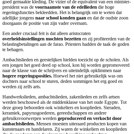
goed gemaakte kleding. De vizier of de equivalent van een minister-
president was de
voornaamste van de edellieden
die hoge
regeringsfuncties bekleedden. Het is belangrijk om te weten dat
adellijke jongens
naar school konden gaan
en dat de oudste zoon
doorgaans de positie van zijn vader overnam.
Een ander cruciaal feit is dat alleen aristocraten
overheidsinstellingen mochten bezetten
en zij profiteerden van de
belastingbetalingen aan de farao. Priesters hadden de taak de goden
te behagen.
Ambachtslieden en geestelijken hielden toezicht op de scholen. Als
een jongen het goed deed op school, kon hij worden gepromoveerd
naar de klasse van de schrijvers en uiteindelijk opklimmen naar
hogere regeringsposities.
Hoewel het niet gebruikelijk was om
dochters naar school te sturen, deden sommigen het erg goed en
werden zij zelfs arts.
Handwerkslieden, ambachtslieden, zakenlieden en zelfs artsen
werden beschouwd als de middenklasse van het oude Egypte. Tot
deze groep behoorden ook winkeliers en kooplieden. Sieraden,
keramiek, papyrusgoederen, gereedschappen en andere
gebruiksvoorwerpen werden
geproduceerd en verkocht door
ambachtslieden.
Mensen moesten uiteraard producten kopen van
kunstenaars en handelaren. Zij waren de winkeliers en kooplieden