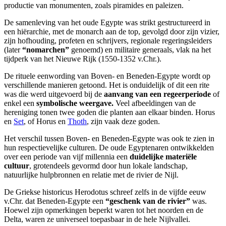
productie van monumenten, zoals piramides en paleizen.
De samenleving van het oude Egypte was strikt gestructureerd in
een hiërarchie, met de monarch aan de top, gevolgd door zijn vizier,
zijn hofhouding, profeten en schrijvers, regionale regeringsleiders
(later
“nomarchen”
genoemd) en militaire generaals, vlak na het
tijdperk van het Nieuwe Rijk (1550-1352 v.Chr.).
De rituele eenwording van Boven- en Beneden-Egypte wordt op
verschillende manieren getoond. Het is onduidelijk of dit een rite
was die werd uitgevoerd bij de
aanvang van een regeerperiode
of
enkel een
symbolische weergave.
Veel afbeeldingen van de
hereniging tonen twee goden die planten aan elkaar binden. Horus
en
Set
, of Horus en
Thoth
, zijn vaak deze goden.
Het verschil tussen Boven- en Beneden-Egypte was ook te zien in
hun respectievelijke culturen. De oude Egyptenaren ontwikkelden
over een periode van vijf millennia een
duidelijke materiële
cultuur
, grotendeels gevormd door hun lokale landschap,
natuurlijke hulpbronnen en relatie met de rivier de Nijl.
De Griekse historicus Herodotus schreef zelfs in de vijfde eeuw
v.Chr. dat Beneden-Egypte een
“geschenk van de rivier”
was.
Hoewel zijn opmerkingen beperkt waren tot het noorden en de
Delta, waren ze universeel toepasbaar in de hele Nijlvallei.