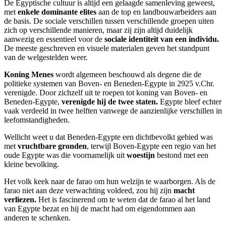
De Egyptische cultuur is altijd een gelaagde samenleving geweest,
met
enkele dominante elites
aan de top en landbouwarbeiders aan
de basis. De sociale verschillen tussen verschillende groepen uiten
zich op verschillende manieren, maar zij zijn altijd duidelijk
aanwezig en essentieel voor de
sociale identiteit van een individu.
De meeste geschreven en visuele materialen geven het standpunt
van de welgestelden weer.
Koning Menes
wordt algemeen beschouwd als degene die de
politieke systemen van Boven- en Beneden-Egypte in 2925 v.Chr.
verenigde. Door zichzelf uit te roepen tot koning van Boven- en
Beneden-Egypte,
verenigde hij de twee staten.
Egypte bleef echter
vaak verdeeld in twee helften vanwege de aanzienlijke verschillen in
leefomstandigheden.
Wellicht weet u dat Beneden-Egypte een dichtbevolkt gebied was
met
vruchtbare gronden
, terwijl Boven-Egypte een regio van het
oude Egypte was die voornamelijk uit
woestijn
bestond met een
kleine bevolking.
Het volk keek naar de farao om hun welzijn te waarborgen. Als de
farao niet aan deze verwachting voldeed, zou hij zijn
macht
verliezen.
Het is fascinerend om te weten dat de farao al het land
van Egypte bezat en hij de macht had om eigendommen aan
anderen te schenken.