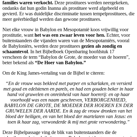
families waren verkocht.
Deze prostituees werden neergekeken,
ondanks dat hun godin Inanna als prostituee werd afgebeeld en
gevierd. Er was duidelijke discriminatie tussen tempelprostituees, die
meer geëerbiedigd werden dan gewone prostituees.
Niet elke vrouw in Babylon en Mesopotamië koos vrijwillig voor
prostitutie, want
het was een zwaar leven voor hen.
Echter, voor
buitenstaanders die vijanden waren van de Mesopotamiërs, vooral
de Babyloniërs, werden deze prostituees
gezien als zondig en
schaamtevol
. In het Bijbelboek Openbaring hoofdstuk 17
verscheen de term “Babylon de Grote, de moeder van de hoeren”,
beter bekend als
“De Hoer van Babylon.”
Om de King James-vertaling van de Bijbel te citeren:
“En de vrouw was bekleed met purper en scharlaken, en versierd
met goud en edelstenen en parels, en had een gouden beker in haar
hand vol gruwelen en onreinheid van haar hoererij: en op haar
voorhoofd was een naam geschreven, VERBORGENHEID,
BABYLON DE GROTE, DE MOEDER DER HOEREN EN DER
GRUWELEN DER AARDE. En ik zag de vrouw dronken van het
bloed der heiligen, en van het bloed der martelaren van Jezus: en
toen ik haar zag, verwonderde ik mij met grote verwondering.”
Deze Bijbelpassage ving de blik van buitenstaanders die de