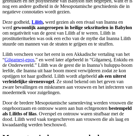
gebruiken en het polytheïsme van Babylon niet begrepen, want er is
nog een andere godheid in de Mesopotamische geschiedenis die in
negatieve connotaties wordt gezien.
Deze godheid,
Lilith
,
werd gezien als een rivaal van Inanna en
werd
gewoonlijk aangeroepen in heilige seksrituelen in Babylon
om negativiteit van de geest van Lilith af te weren. Lilith in
prostitutierituelen was ook een echo van de mythe dat Inanna Lilith
stuurde om mannen van de straten te grijpen en te straffen.
Lilith verscheen voor het eerst in een Akkadische vertaling van het
“
Gilgamesj-epos
,” en werd later afgebeeld in “Gilgamesj, Enkidu en
de Onderwereld.” Lilith was de geest die in Inanna’s huluppu-boom
leefde, die Inanna uit haar boom moest verwijderen zodat ze kon
opstijgen tot haar godheid. Lilith wordt afgebeeld
als een uiterst
verleidelijke sirenenvogel
. Ze stond bekend om het geven van
zware bevallingen en miskramen aan vrouwen en het infecteren van
moedermelk voor zuigelingen.
Door de bredere Mesopotamische samenleving werden vrouwen die
ongehoorzaam en ontrouw waren aan hun echtgenoten
bestempeld
als Liliths of lilas
. Overspel en ontrouw waren strafbaar met de
dood. Lilith werd vaak toegeschreven aan vrouwen die als laag en
kwaadaardig werden beschouwd.