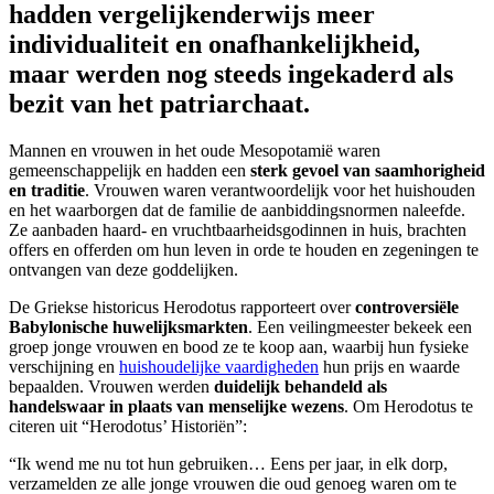
hadden vergelijkenderwijs meer
individualiteit en onafhankelijkheid,
maar werden nog steeds ingekaderd als
bezit van het patriarchaat.
Mannen en vrouwen in het oude Mesopotamië waren
gemeenschappelijk en hadden een
sterk gevoel van saamhorigheid
en traditie
. Vrouwen waren verantwoordelijk voor het huishouden
en het waarborgen dat de familie de aanbiddingsnormen naleefde.
Ze aanbaden haard- en vruchtbaarheidsgodinnen in huis, brachten
offers en offerden om hun leven in orde te houden en zegeningen te
ontvangen van deze goddelijken.
De Griekse historicus Herodotus rapporteert over
controversiële
Babylonische huwelijksmarkten
. Een veilingmeester bekeek een
groep jonge vrouwen en bood ze te koop aan, waarbij hun fysieke
verschijning en
huishoudelijke vaardigheden
hun prijs en waarde
bepaalden. Vrouwen werden
duidelijk behandeld als
handelswaar in plaats van menselijke wezens
. Om Herodotus te
citeren uit “Herodotus’ Historiën”:
“Ik wend me nu tot hun gebruiken… Eens per jaar, in elk dorp,
verzamelden ze alle jonge vrouwen die oud genoeg waren om te