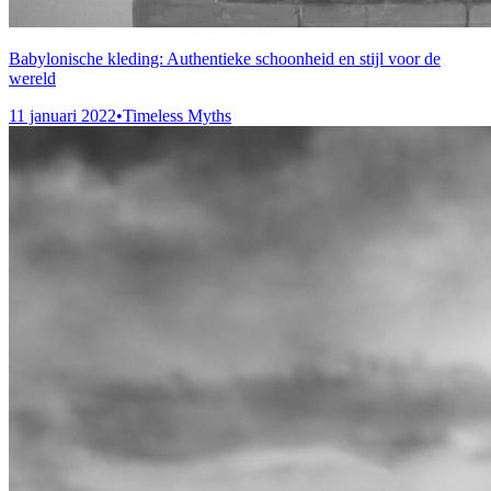
Babylonische kleding: Authentieke schoonheid en stijl voor de
wereld
11 januari 2022
•
Timeless Myths