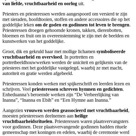
van liefde, vruchtbaarheid en oorlog
uit.
Priesters en priesteressen werden aangespoord om versierd te zijn
met sieraden, hoofdtooien, stoffen en andere accessoires die op het
goddelijke leken
om de goden en godinnen tot leven te brengen
.
Priesteressen droegen gehoornde kronen, takken, dierenbotten,
bloemen en fruit om in overeenstemming te zijn met de beelden en
kunstwerken van het goddelijke.
Groot, dik en gekruld haar met mollige lichamen
symboliseerde
vruchtbaarheid en overvloed
. In portretten en
portretbeeldhouwwerken werden de uniciteit en gelijkenis van de
priesteres met het goddelijke vastgelegd, waarbij ze met macht,
autoriteit en gratie werden afgebeeld.
Priesteressen konden werken met spijkerschrift en leerden lezen en
schrijven. Veel
priesteressen schreven hymnen en gedichten
.
Enheduanna’s beroemde werken zijn “De Verheerlijking van
Inanna”, “Inanna en Ebih” en “Een Hymne aan Inanna.”
Aangezien
vrouwen werden geassocieerd met vruchtbaarheid
,
moesten priesteressen deelnemen aan
heilige
vruchtbaarheidsrituelen
. Priesteressen waren plaatsvervangsters
voor godinnen. Deze plaatsvervangende godinnen hadden rituele
gemeenschap met koningen en edelen, waarbij de ceremonie werd