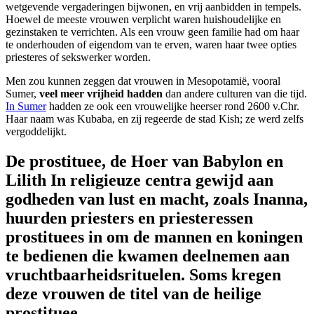
wetgevende vergaderingen bijwonen, en vrij aanbidden in tempels.
Hoewel de meeste vrouwen verplicht waren huishoudelijke en
gezinstaken te verrichten. Als een vrouw geen familie had om haar
te onderhouden of eigendom van te erven, waren haar twee opties
priesteres of sekswerker worden.
Men zou kunnen zeggen dat vrouwen in Mesopotamië, vooral
Sumer,
veel meer vrijheid hadden
dan andere culturen van die tijd.
In Sumer
hadden ze ook een vrouwelijke heerser rond 2600 v.Chr.
Haar naam was Kubaba, en zij regeerde de stad Kish; ze werd zelfs
vergoddelijkt.
De prostituee, de Hoer van Babylon en
Lilith
In religieuze centra gewijd aan
godheden van lust en macht, zoals Inanna,
huurden priesters en priesteressen
prostituees in
om de mannen en koningen
te bedienen die kwamen deelnemen aan
vruchtbaarheidsrituelen.
Soms kregen
deze vrouwen de titel van
de heilige
prostituee
.