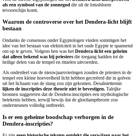
als een symbool van de zonnegod
die uit de lotusbloem
tevoorschijn komt.
Waarom de controverse over het Dendera-licht blijft
bestaan
Ondanks de consensus onder Egyptologen vinden sommigen het
idee van het bestaan van elektriciteit in het oude Egypte te spannend
om op te geven. Volgens hen was het
Dendera-licht een geheim
dat alleen bekend was bij priesters
die toegang hadden tot de
heilige delen van de tempel en rituelen uitvoerden.
Als onderdeel van de nieuwjaarsvieringen zouden de priesters in de
tempel een kleine hoeveelheid licht hebben gecreëerd die in golven
uit het lichaam van de slang zou zijn gekomen. Desalniettemin
lijken de inscripties deze theorie niet te bevestigen.
Talrijke
bronnen suggereren dat de Dendera-inscripties een mythologische
betekenis hebben, terwijl bewijs dat de gloeilamptheorie zou
ondersteunen volledig ontbreekt.
Is er een geheime boodschap verborgen in de
Dendera-inscripties?
Er zijn
geen historische teksten ontdekt die verwijzen naar het