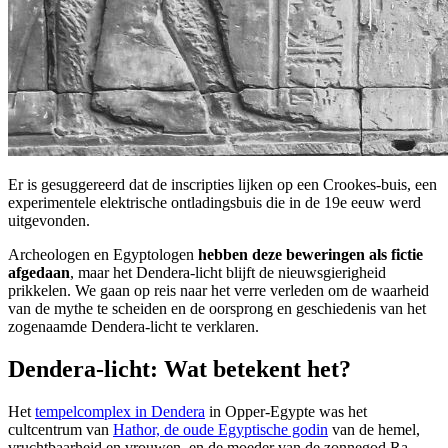
Er is gesuggereerd dat de inscripties lijken op een Crookes-buis, een
experimentele elektrische ontladingsbuis die in de 19e eeuw werd
uitgevonden.
Archeologen en Egyptologen
hebben deze beweringen als fictie
afgedaan
, maar het Dendera-licht blijft de nieuwsgierigheid
prikkelen. We gaan op reis naar het verre verleden om de waarheid
van de mythe te scheiden en de oorsprong en geschiedenis van het
zogenaamde Dendera-licht te verklaren.
Dendera-licht: Wat betekent het?
Het
tempelcomplex in Dendera
in Opper-Egypte was het
cultcentrum van
Hathor, de oude Egyptische godin
van de hemel,
vruchtbaarheid en vrouwen, en de moeder van de zonnegod Ra.