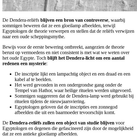
De Dendera-reliëfs
blijven een bron van controverse
, waarbij
sommigen beweren dat ze een gloeilamp afbeelden, terwijl
Egyptologen de theorie verwerpen en stellen dat de reliëfs verwijzen
naar een oude scheppingsmythe.
Bewijs voor de eerste bewering ontbreekt, aangezien de theorie
berust op vermoedens en niet consistent is met wat we weten over
het oude Egypte. Toch
blijft het Dendera-licht om een aantal
redenen een mysterie
:
De inscriptie lijkt een lampachtig object en een draad en een
kabel af te beelden.
Het werd gevonden in een ondergrondse gang onder de
Tempel van Hathor, waar heilige rituelen werden uitgevoerd.
Sommigen suggereren dat de Dendera-lamp werd gebruikt bij
rituelen tijdens de nieuwjaarsviering.
Egyptologen geloven dat de inscripties een zonnegod
afbeelden die uit een baarmoeder tevoorschijn komt.
De
Dendera-reliëfs zullen een object van studie blijven
voor
Egyptologen en degenen die gefascineerd zijn door de mogelijkheid
dat ze een antieke gloeilamp afbeelden.