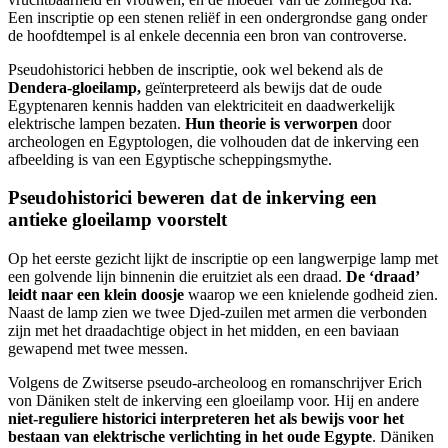
Een inscriptie op een stenen reliëf in een ondergrondse gang onder
de hoofdtempel is al enkele decennia een bron van controverse.
Pseudohistorici hebben de inscriptie, ook wel bekend als de
Dendera-gloeilamp,
geïnterpreteerd als bewijs dat de oude
Egyptenaren kennis hadden van elektriciteit en daadwerkelijk
elektrische lampen bezaten.
Hun theorie is verworpen
door
archeologen en Egyptologen, die volhouden dat de inkerving een
afbeelding is van een Egyptische scheppingsmythe.
Pseudohistorici beweren dat de inkerving een
antieke gloeilamp voorstelt
Op het eerste gezicht lijkt de inscriptie op een langwerpige lamp met
een golvende lijn binnenin die eruitziet als een draad.
De ‘draad’
leidt naar een klein doosje
waarop we een knielende godheid zien.
Naast de lamp zien we twee Djed-zuilen met armen die verbonden
zijn met het draadachtige object in het midden, en een baviaan
gewapend met twee messen.
Volgens de Zwitserse pseudo-archeoloog en romanschrijver Erich
von Däniken stelt de inkerving een gloeilamp voor. Hij en andere
niet-reguliere historici interpreteren het als bewijs voor het
bestaan van elektrische verlichting in het oude Egypte
. Däniken