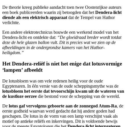
De theorie kreeg publieke aandacht toen twee Oostenrijkse auteurs
een boek publiceerden waarin zij betoogden dat het
Dendera-licht
diende als een elektrisch apparaat
dat de Tempel van Hathor
verlichtte.
Een andere elektrotechnicus bouwde een werkend model van het
Dendera-licht en ontdekte dat:
“De gloeidraad breder wordt totdat
deze de hele glazen ballon vult. Dit is precies wat we zien op de
afbeeldingen in de ondergrondse kamers van het Hathor-
heiligdom.”
Het Dendera-reliëf is niet het enige dat lotusvormige
‘lampen’ afbeeldt
De lotusbloem was om vele redenen heilig voor de oude
Egyptenaren. In één versie van de oude scheppingsmythe was de
lotusbloem het eerste dat tevoorschijn kwam uit de wateren van
de kustloze oerzee
die bestond voor de schepping van de wereld.
De
lotus gaf vervolgens geboorte aan de zonnegod Atum-Ra
, de
eerste godheid waarvan werd gedacht dat hij andere goden had
geschapen. De lotus in de vorm van een lamp verschijnt vaak als
motief op antieke reliëfs en inkervingen. Dit is voldoende bewijs
voor de meeste Egyptologen die het
Dendera-licht interpreteren