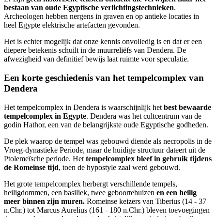
bestaan van oude Egyptische verlichtingstechnieken
.
Archeologen hebben nergens in graven en op antieke locaties in
heel Egypte elektrische artefacten gevonden.
Het is echter mogelijk dat onze kennis onvolledig is en dat er een
diepere betekenis schuilt in de muurreliëfs van Dendera. De
afwezigheid van definitief bewijs laat ruimte voor speculatie.
Een korte geschiedenis van het tempelcomplex van
Dendera
Het tempelcomplex in Dendera is waarschijnlijk het
best bewaarde
tempelcomplex in Egypte
. Dendera was het cultcentrum van de
godin Hathor, een van de belangrijkste oude Egyptische godheden.
De plek waarop de tempel was gebouwd diende als necropolis in de
Vroeg-dynastieke Periode, maar de huidige structuur dateert uit de
Ptolemeïsche periode. Het
tempelcomplex bleef in gebruik tijdens
de Romeinse tijd
, toen de hypostyle zaal werd gebouwd.
Het grote tempelcomplex herbergt verschillende tempels,
heiligdommen, een basiliek, twee geboortehuizen
en een heilig
meer binnen zijn muren.
Romeinse keizers van Tiberius (14 - 37
n.Chr.) tot Marcus Aurelius (161 - 180 n.Chr.) bleven toevoegingen