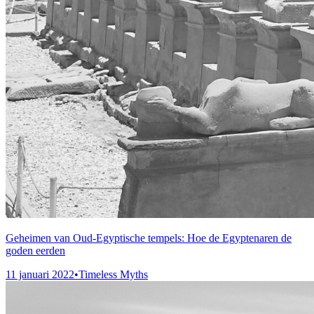
Geheimen van Oud-Egyptische tempels: Hoe de Egyptenaren de
goden eerden
11 januari 2022
•
Timeless Myths