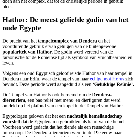
doen aan het complex, dat tot de christelijke periode in gebruik
bleef.
Hathor: De meest geliefde godin van het
oude Egypte
De pracht van het
tempelcomplex van Dendera
en het
voortdurende gebruik ervan getuigen van de buitengewone
populariteit van Hathor
. De godin werd vereerd van de
faraonische tot de Romeinse tijd als symbool van vruchtbaarheid en
leven.
Volgens een oud Egyptisch geloof reisde Hathor van haar tempel in
Dendera naar Edfu, waar de tempel van haar
echtgenoot Horus
zich
bevindt. Deze periode werd aangeduid als een
‘Gelukkige Reünie’.
De Tempel van Hathor is ook beroemd om de
Dendera-
dierenriem
, een bas-reliëf met mens- en dierfiguren dat werd
ontdekt op het plafond van een kapel in de Tempel van Hathor.
Egyptologen geloven dat het een
nachtelijk hemellandschap
voorstelt
dat de Egyptenaren gebruikten als kaart van de hemel.
Voorheen werd gedacht dat het diende als een reusachtige
horoscoop. De Dendera-dierenriem werd in de 19e eeuw naar