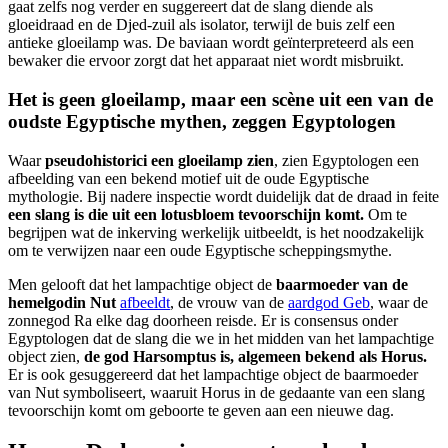
gaat zelfs nog verder en suggereert dat de slang diende als
gloeidraad en de Djed-zuil als isolator, terwijl de buis zelf een
antieke gloeilamp was. De baviaan wordt geïnterpreteerd als een
bewaker die ervoor zorgt dat het apparaat niet wordt misbruikt.
Het is geen gloeilamp, maar een scène uit een van de
oudste Egyptische mythen, zeggen Egyptologen
Waar
pseudohistorici een gloeilamp zien
, zien Egyptologen een
afbeelding van een bekend motief uit de oude Egyptische
mythologie. Bij nadere inspectie wordt duidelijk dat de draad in feite
een slang is die uit een lotusbloem tevoorschijn komt.
Om te
begrijpen wat de inkerving werkelijk uitbeeldt, is het noodzakelijk
om te verwijzen naar een oude Egyptische scheppingsmythe.
Men gelooft dat het lampachtige object de
baarmoeder van de
hemelgodin Nut
afbeeldt
, de vrouw van de
aardgod Geb
, waar de
zonnegod Ra elke dag doorheen reisde. Er is consensus onder
Egyptologen dat de slang die we in het midden van het lampachtige
object zien,
de god Harsomptus is, algemeen bekend als Horus.
Er is ook gesuggereerd dat het lampachtige object de baarmoeder
van Nut symboliseert, waaruit Horus in de gedaante van een slang
tevoorschijn komt om geboorte te geven aan een nieuwe dag.