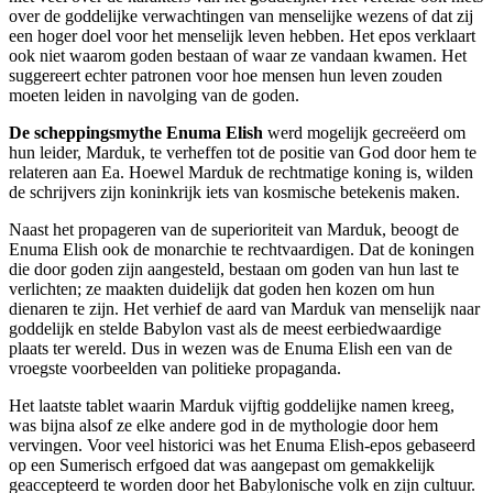
over de goddelijke verwachtingen van menselijke wezens of dat zij
een hoger doel voor het menselijk leven hebben. Het epos verklaart
ook niet waarom goden bestaan of waar ze vandaan kwamen. Het
suggereert echter patronen voor hoe mensen hun leven zouden
moeten leiden in navolging van de goden.
De scheppingsmythe Enuma Elish
werd mogelijk gecreëerd om
hun leider, Marduk, te verheffen tot de positie van God door hem te
relateren aan Ea. Hoewel Marduk de rechtmatige koning is, wilden
de schrijvers zijn koninkrijk iets van kosmische betekenis maken.
Naast het propageren van de superioriteit van Marduk, beoogt de
Enuma Elish ook de monarchie te rechtvaardigen. Dat de koningen
die door goden zijn aangesteld, bestaan om goden van hun last te
verlichten; ze maakten duidelijk dat goden hen kozen om hun
dienaren te zijn. Het verhief de aard van Marduk van menselijk naar
goddelijk en stelde Babylon vast als de meest eerbiedwaardige
plaats ter wereld. Dus in wezen was de Enuma Elish een van de
vroegste voorbeelden van politieke propaganda.
Het laatste tablet waarin Marduk vijftig goddelijke namen kreeg,
was bijna alsof ze elke andere god in de mythologie door hem
vervingen. Voor veel historici was het Enuma Elish-epos gebaseerd
op een Sumerisch erfgoed dat was aangepast om gemakkelijk
geaccepteerd te worden door het Babylonische volk en zijn cultuur.