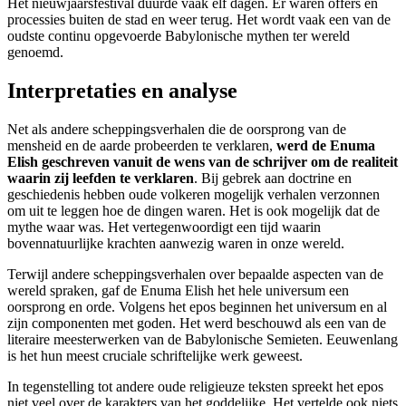
Het nieuwjaarsfestival duurde vaak elf dagen. Er waren offers en
processies buiten de stad en weer terug. Het wordt vaak een van de
oudste continu opgevoerde Babylonische mythen ter wereld
genoemd.
Interpretaties en analyse
Net als andere scheppingsverhalen die de oorsprong van de
mensheid en de aarde probeerden te verklaren,
werd de Enuma
Elish geschreven vanuit de wens van de schrijver om de realiteit
waarin zij leefden te verklaren
. Bij gebrek aan doctrine en
geschiedenis hebben oude volkeren mogelijk verhalen verzonnen
om uit te leggen hoe de dingen waren. Het is ook mogelijk dat de
mythe waar was. Het vertegenwoordigt een tijd waarin
bovennatuurlijke krachten aanwezig waren in onze wereld.
Terwijl andere scheppingsverhalen over bepaalde aspecten van de
wereld spraken, gaf de Enuma Elish het hele universum een
oorsprong en orde. Volgens het epos beginnen het universum en al
zijn componenten met goden. Het werd beschouwd als een van de
literaire meesterwerken van de Babylonische Semieten. Eeuwenlang
is het hun meest cruciale schriftelijke werk geweest.
In tegenstelling tot andere oude religieuze teksten spreekt het epos
niet veel over de karakters van het goddelijke. Het vertelde ook niets