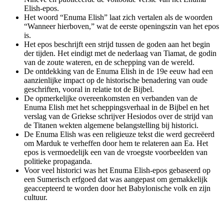
Elish-epos.
Het woord “Enuma Elish” laat zich vertalen als de woorden
“Wanneer hierboven,” wat de eerste openingszin van het epos
is.
Het epos beschrijft een strijd tussen de goden aan het begin
der tijden. Het eindigt met de nederlaag van Tiamat, de godin
van de zoute wateren, en de schepping van de wereld.
De ontdekking van de Enuma Elish in de 19e eeuw had een
aanzienlijke impact op de historische benadering van oude
geschriften, vooral in relatie tot de Bijbel.
De opmerkelijke overeenkomsten en verbanden van de
Enuma Elish met het scheppingsverhaal in de Bijbel en het
verslag van de Griekse schrijver Hesiodos over de strijd van
de Titanen wekten algemene belangstelling bij historici.
De Enuma Elish was een religieuze tekst die werd gecreëerd
om Marduk te verheffen door hem te relateren aan Ea. Het
epos is vermoedelijk een van de vroegste voorbeelden van
politieke propaganda.
Voor veel historici was het Enuma Elish-epos gebaseerd op
een Sumerisch erfgoed dat was aangepast om gemakkelijk
geaccepteerd te worden door het Babylonische volk en zijn
cultuur.