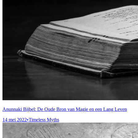
Anunnaki Bijbel: De Oude Bron van Magie en een Lang Leven
14 mei 2022
•
Timeless Myths