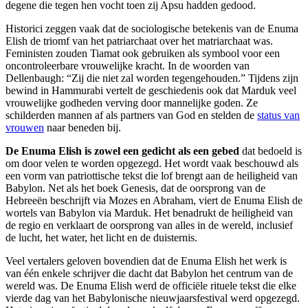
degene die tegen hen vocht toen zij Apsu hadden gedood.
Historici zeggen vaak dat de sociologische betekenis van de Enuma
Elish de triomf van het patriarchaat over het matriarchaat was.
Feministen zouden Tiamat ook gebruiken als symbool voor een
oncontroleerbare vrouwelijke kracht. In de woorden van
Dellenbaugh: “Zij die niet zal worden tegengehouden.” Tijdens zijn
bewind in Hammurabi vertelt de geschiedenis ook dat Marduk veel
vrouwelijke godheden verving door mannelijke goden. Ze
schilderden mannen af als partners van God en stelden de
status van
vrouwen
naar beneden bij.
De Enuma Elish is zowel een gedicht als een gebed
dat bedoeld is
om door velen te worden opgezegd. Het wordt vaak beschouwd als
een vorm van patriottische tekst die lof brengt aan de heiligheid van
Babylon. Net als het boek Genesis, dat de oorsprong van de
Hebreeën beschrijft via Mozes en Abraham, viert de Enuma Elish de
wortels van Babylon via Marduk. Het benadrukt de heiligheid van
de regio en verklaart de oorsprong van alles in de wereld, inclusief
de lucht, het water, het licht en de duisternis.
Veel vertalers geloven bovendien dat de Enuma Elish het werk is
van één enkele schrijver die dacht dat Babylon het centrum van de
wereld was. De Enuma Elish werd de officiële rituele tekst die elke
vierde dag van het Babylonische nieuwjaarsfestival werd opgezegd.