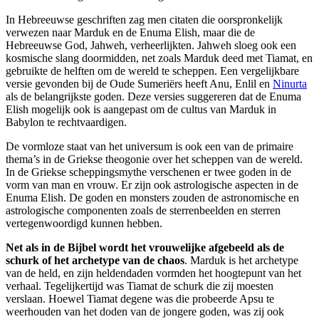
In Hebreeuwse geschriften zag men citaten die oorspronkelijk
verwezen naar Marduk en de Enuma Elish, maar die de
Hebreeuwse God, Jahweh, verheerlijkten. Jahweh sloeg ook een
kosmische slang doormidden, net zoals Marduk deed met Tiamat, en
gebruikte de helften om de wereld te scheppen. Een vergelijkbare
versie gevonden bij de Oude Sumeriërs heeft Anu, Enlil en
Ninurta
als de belangrijkste goden. Deze versies suggereren dat de Enuma
Elish mogelijk ook is aangepast om de cultus van Marduk in
Babylon te rechtvaardigen.
De vormloze staat van het universum is ook een van de primaire
thema’s in de Griekse theogonie over het scheppen van de wereld.
In de Griekse scheppingsmythe verschenen er twee goden in de
vorm van man en vrouw. Er zijn ook astrologische aspecten in de
Enuma Elish. De goden en monsters zouden de astronomische en
astrologische componenten zoals de sterrenbeelden en sterren
vertegenwoordigd kunnen hebben.
Net als in de Bijbel wordt het vrouwelijke afgebeeld als de
schurk of het archetype van de chaos
. Marduk is het archetype
van de held, en zijn heldendaden vormden het hoogtepunt van het
verhaal. Tegelijkertijd was Tiamat de schurk die zij moesten
verslaan. Hoewel Tiamat degene was die probeerde Apsu te
weerhouden van het doden van de jongere goden, was zij ook