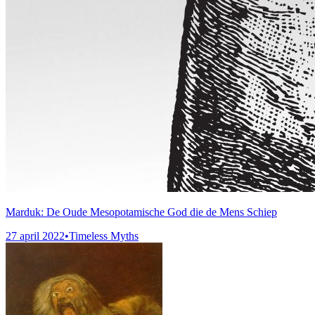
Marduk: De Oude Mesopotamische God die de Mens Schiep
27 april 2022
•
Timeless Myths