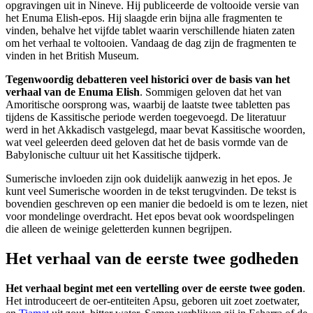
opgravingen uit in Nineve. Hij publiceerde de voltooide versie van
het Enuma Elish-epos. Hij slaagde erin bijna alle fragmenten te
vinden, behalve het vijfde tablet waarin verschillende hiaten zaten
om het verhaal te voltooien. Vandaag de dag zijn de fragmenten te
vinden in het British Museum.
Tegenwoordig debatteren veel historici over de basis van het
verhaal van de Enuma Elish
. Sommigen geloven dat het van
Amoritische oorsprong was, waarbij de laatste twee tabletten pas
tijdens de Kassitische periode werden toegevoegd. De literatuur
werd in het Akkadisch vastgelegd, maar bevat Kassitische woorden,
wat veel geleerden deed geloven dat het de basis vormde van de
Babylonische cultuur uit het Kassitische tijdperk.
Sumerische invloeden zijn ook duidelijk aanwezig in het epos. Je
kunt veel Sumerische woorden in de tekst terugvinden. De tekst is
bovendien geschreven op een manier die bedoeld is om te lezen, niet
voor mondelinge overdracht. Het epos bevat ook woordspelingen
die alleen de weinige geletterden kunnen begrijpen.
Het verhaal van de eerste twee godheden
Het verhaal begint met een vertelling over de eerste twee goden
.
Het introduceert de oer-entiteiten Apsu, geboren uit zoet zoetwater,