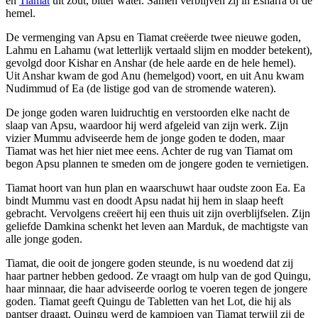
en
Tiamat
uit zout, bitter water. Samen verblijven zij in Esharra of de
hemel.
De vermenging van Apsu en Tiamat creëerde twee nieuwe goden,
Lahmu en Lahamu (wat letterlijk vertaald slijm en modder betekent),
gevolgd door Kishar en Anshar (de hele aarde en de hele hemel).
Uit Anshar kwam de god Anu (hemelgod) voort, en uit Anu kwam
Nudimmud of Ea (de listige god van de stromende wateren).
De jonge goden waren luidruchtig en verstoorden elke nacht de
slaap van Apsu, waardoor hij werd afgeleid van zijn werk. Zijn
vizier Mummu adviseerde hem de jonge goden te doden, maar
Tiamat was het hier niet mee eens. Achter de rug van Tiamat om
begon Apsu plannen te smeden om de jongere goden te vernietigen.
Tiamat hoort van hun plan en waarschuwt haar oudste zoon Ea. Ea
bindt Mummu vast en doodt Apsu nadat hij hem in slaap heeft
gebracht. Vervolgens creëert hij een thuis uit zijn overblijfselen. Zijn
geliefde Damkina schenkt het leven aan Marduk, de machtigste van
alle jonge goden.
Tiamat, die ooit de jongere goden steunde, is nu woedend dat zij
haar partner hebben gedood. Ze vraagt om hulp van de god Quingu,
haar minnaar, die haar adviseerde oorlog te voeren tegen de jongere
goden. Tiamat geeft Quingu de Tabletten van het Lot, die hij als
pantser draagt. Quingu werd de kampioen van Tiamat terwijl zij de