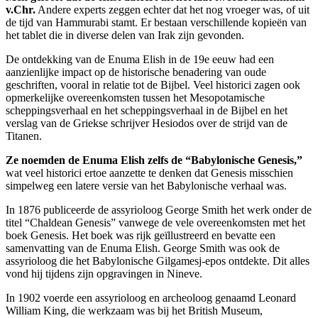
v.Chr.
Andere experts zeggen echter dat het nog vroeger was, of uit
de tijd van Hammurabi stamt. Er bestaan verschillende kopieën van
het tablet die in diverse delen van Irak zijn gevonden.
De ontdekking van de Enuma Elish in de 19e eeuw had een
aanzienlijke impact op de historische benadering van oude
geschriften, vooral in relatie tot de Bijbel. Veel historici zagen ook
opmerkelijke overeenkomsten tussen het Mesopotamische
scheppingsverhaal en het scheppingsverhaal in de Bijbel en het
verslag van de Griekse schrijver Hesiodos over de strijd van de
Titanen.
Ze noemden de Enuma Elish zelfs de “Babylonische Genesis,”
wat veel historici ertoe aanzette te denken dat Genesis misschien
simpelweg een latere versie van het Babylonische verhaal was.
In 1876 publiceerde de assyrioloog George Smith het werk onder de
titel “Chaldean Genesis” vanwege de vele overeenkomsten met het
boek Genesis. Het boek was rijk geïllustreerd en bevatte een
samenvatting van de Enuma Elish. George Smith was ook de
assyrioloog die het Babylonische Gilgamesj-epos ontdekte. Dit alles
vond hij tijdens zijn opgravingen in Nineve.
In 1902 voerde een assyrioloog en archeoloog genaamd Leonard
William King, die werkzaam was bij het British Museum,