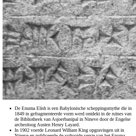
De Enuma Elish is een Babylonische scheppingsmythe die in
1849 in gefragmenteerde vorm werd ontdekt in de ruïnes van
de Bibliotheek van Asjoerbanipal in Nineve door de Engelse
archeoloog Austen Henry Layard.
In 1902 voerde Leonard William King opgravingen uit in
Nineve en publiceerde de voltooide versie van het Enuma