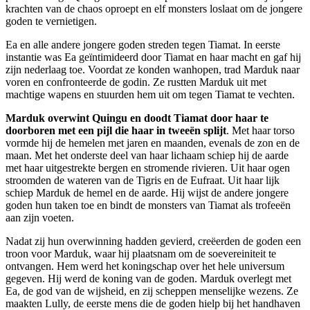
krachten van de chaos oproept en elf monsters loslaat om de jongere
goden te vernietigen.
Ea en alle andere jongere goden streden tegen Tiamat. In eerste
instantie was Ea geïntimideerd door Tiamat en haar macht en gaf hij
zijn nederlaag toe. Voordat ze konden wanhopen, trad Marduk naar
voren en confronteerde de godin. Ze rustten Marduk uit met
machtige wapens en stuurden hem uit om tegen Tiamat te vechten.
Marduk overwint Quingu en doodt Tiamat door haar te
doorboren met een pijl die haar in tweeën splijt
. Met haar torso
vormde hij de hemelen met jaren en maanden, evenals de zon en de
maan. Met het onderste deel van haar lichaam schiep hij de aarde
met haar uitgestrekte bergen en stromende rivieren. Uit haar ogen
stroomden de wateren van de Tigris en de Eufraat. Uit haar lijk
schiep Marduk de hemel en de aarde. Hij wijst de andere jongere
goden hun taken toe en bindt de monsters van Tiamat als trofeeën
aan zijn voeten.
Nadat zij hun overwinning hadden gevierd, creëerden de goden een
troon voor Marduk, waar hij plaatsnam om de soevereiniteit te
ontvangen. Hem werd het koningschap over het hele universum
gegeven. Hij werd de koning van de goden. Marduk overlegt met
Ea, de god van de wijsheid, en zij scheppen menselijke wezens. Ze
maakten Lully, de eerste mens die de goden hielp bij het handhaven