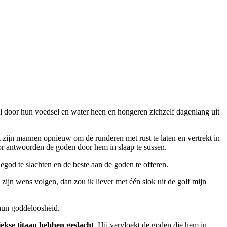
nel door hun voedsel en water heen en hongeren zichzelf dagenlang uit
 zijn mannen opnieuw om de runderen met rust te laten en vertrekt in
oor antwoorden de goden door hem in slaap te sussen.
od te slachten en de beste aan de goden te offeren.
 zijn wens volgen, dan zou ik liever met één slok uit de golf mijn
 hun goddeloosheid.
iekse titaan hebben geslacht
. Hij vervloekt de goden die hem in