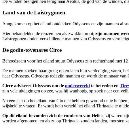
De winden brengen hen terug naar Aeolus, de god van de winden, die w
Land van de Laistrygonen
Aangekomen op het eiland ontdekken Odysseus en zijn mannen al snel
Hier behandelden de reuzen hen als zwakke prooi;
zijn mannen werd
Laistrygonen doden verschillende mannen van Odysseus en vernietige
De godin-tovenares Circe
Behoedzaam voor het eiland stuurt Odysseus zijn rechterhand met 12 
De mannen zoeken haar gretig op en laten hun verdediging varen, beh
naar Odysseus. Odysseus redt zijn mannen en wordt de minnaar van C
Circe adviseert Odysseus om de
onderwereld
te betreden en
Tire
zijn vele uitdagingen op zee, was hij wanhopig op zoek naar een veili
Na een jaar op het eiland van Circe te hebben gewoond en te hebben g
wijsheid te vragen. Er wordt hem verteld het eiland Thrinacia te mijd
Op dit eiland bevonden zich de runderen van Helios
; zij waren z
worden afgenomen, en als ze op Thrinacia zouden landen, moesten ze 