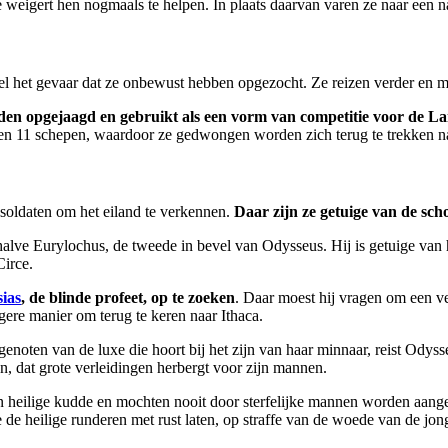
eigert hen nogmaals te helpen. In plaats daarvan varen ze naar een na
 het gevaar dat ze onbewust hebben opgezocht. Ze reizen verder en me
en opgejaagd en gebruikt als een vorm van competitie voor de Lai
n 11 schepen, waardoor ze gedwongen worden zich terug te trekken naar
soldaten om het eiland te verkennen.
Daar zijn ze getuige van de sch
alve Eurylochus, de tweede in bevel van Odysseus. Hij is getuige van 
irce.
sias
, de blinde profeet, op te zoeken
. Daar moest hij vragen om een ve
gere manier om terug te keren naar Ithaca.
enoten van de luxe die hoort bij het zijn van haar minnaar, reist Odyss
en, dat grote verleidingen herbergt voor zijn mannen.
ijn heilige kudde en mochten nooit door sterfelijke mannen worden aa
de heilige runderen met rust laten, op straffe van de woede van de jo