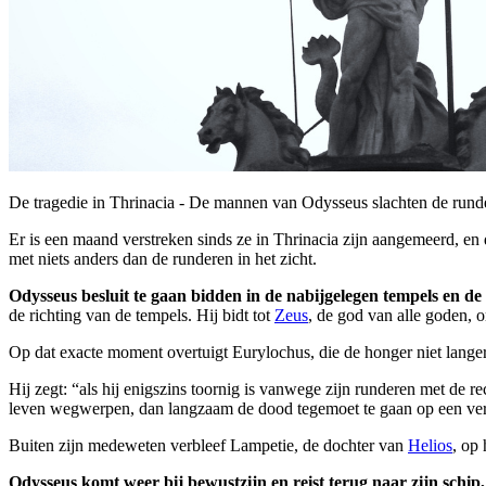
De tragedie in Thrinacia - De mannen van Odysseus slachten de rund
Er is een maand verstreken sinds ze in Thrinacia zijn aangemeerd, en 
met niets anders dan de runderen in het zicht.
Odysseus besluit te gaan bidden in de nabijgelegen tempels en d
de richting van de tempels. Hij bidt tot
Zeus
, de god van alle goden, 
Op dat exacte moment overtuigt Eurylochus, die de honger niet lange
Hij zegt: “als hij enigszins toornig is vanwege zijn runderen met de re
leven wegwerpen, dan langzaam de dood tegemoet te gaan op een verl
Buiten zijn medeweten verbleef Lampetie, de dochter van
Helios
, op
Odysseus komt weer bij bewustzijn en reist terug naar zijn schip