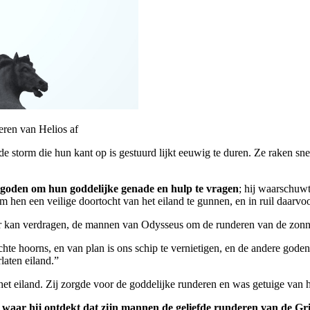
eren van Helios af
de storm die hun kant op is gestuurd lijkt eeuwig te duren. Ze raken s
e goden om hun goddelijke genade en hulp te vragen
; hij waarschuwt
om hen een veilige doortocht van het eiland te gunnen, en in ruil daarv
r kan verdragen, de mannen van Odysseus om de runderen van de zonneg
chte hoorns, en van plan is ons schip te vernietigen, en de andere goden
aten eiland.”
 het eiland. Zij zorgde voor de goddelijke runderen en was getuige van
, waar hij ontdekt dat zijn mannen de geliefde runderen van de Gr