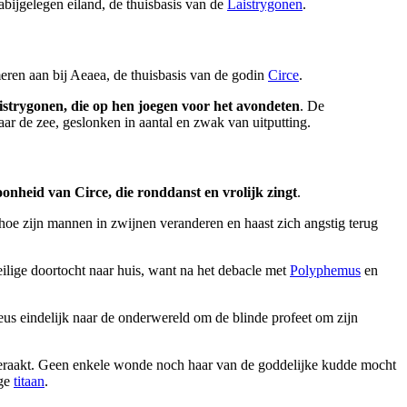
bijgelegen eiland, de thuisbasis van de
Laistrygonen
.
ren aan bij Aeaea, de thuisbasis van de godin
Circe
.
strygonen, die op hen joegen voor het avondeten
. De
 de zee, geslonken in aantal en zwak van uitputting.
oonheid van Circe, die ronddanst en vrolijk zingt
.
hoe zijn mannen in zwijnen veranderen en haast zich angstig terug
ilige doortocht naar huis, want na het debacle met
Polyphemus
en
eus eindelijk naar de onderwereld om de blinde profeet om zijn
ngeraakt. Geen enkele wonde noch haar van de goddelijke kudde mocht
nge
titaan
.