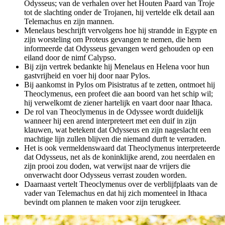
Odysseus; van de verhalen over het Houten Paard van Troje
tot de slachting onder de Trojanen, hij vertelde elk detail aan
Telemachus en zijn mannen.
Menelaus beschrijft vervolgens hoe hij strandde in Egypte en
zijn worsteling om Proteus gevangen te nemen, die hem
informeerde dat Odysseus gevangen werd gehouden op een
eiland door de nimf Calypso.
Bij zijn vertrek bedankte hij Menelaus en Helena voor hun
gastvrijheid en voer hij door naar Pylos.
Bij aankomst in Pylos om Pisistratus af te zetten, ontmoet hij
Theoclymenus, een profeet die aan boord van het schip wil;
hij verwelkomt de ziener hartelijk en vaart door naar Ithaca.
De rol van Theoclymenus in de Odyssee wordt duidelijk
wanneer hij een arend interpreteert met een duif in zijn
klauwen, wat betekent dat Odysseus en zijn nageslacht een
machtige lijn zullen blijven die niemand durft te verraden.
Het is ook vermeldenswaard dat Theoclymenus interpreteerde
dat Odysseus, net als de koninklijke arend, zou neerdalen en
zijn prooi zou doden, wat verwijst naar de vrijers die
onverwacht door Odysseus verrast zouden worden.
Daarnaast vertelt Theoclymenus over de verblijfplaats van de
vader van Telemachus en dat hij zich momenteel in Ithaca
bevindt om plannen te maken voor zijn terugkeer.