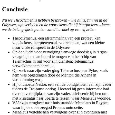
Conclusie
Nu we Theoclymenus hebben besproken - wie hij is, zijn rol in de
Odyssee, zijn verleden en de voortekens die hij interpreteert - laten
we de belangrijkste punten van dit artikel op een rij zetten:
Theoclymenus, een afstammeling van een profeet, kan
vogeltekens interpreteren als voortekenen, wat een kleine
maar vitale rol speelt in de Odyssee.
Op de vlucht voor vervolging vanwege doodslag in Argos,
vraagt hij om aan boord te mogen van het schip van
Telemachus in ruil voor zijn diensten; Telemachus
verwelkomt hem hartelijk.
Op zoek naar zijn vader ging Telemachus naar Pylos, zoals
hem was opgedragen door de Mentor, die Athena in
vermomming was.
Hij ontmoette Nestor, een van de bondgenoten van zijn vader
tijdens de Trojaanse oorlog. Hoewel hij geen informatie had
over de verblijfplaats van zijn vader, adviseerde hij hen om
met Pisistratus naar Sparta te reizen, waar Menelaus woonde.
Vóór zijn terugkeer naar huis strandde Menelaus in Egypte,
waar hij de oude zeegod Proteus ontmoette.
Menelaus vertelde hen vervolgens over zijn avonturen met