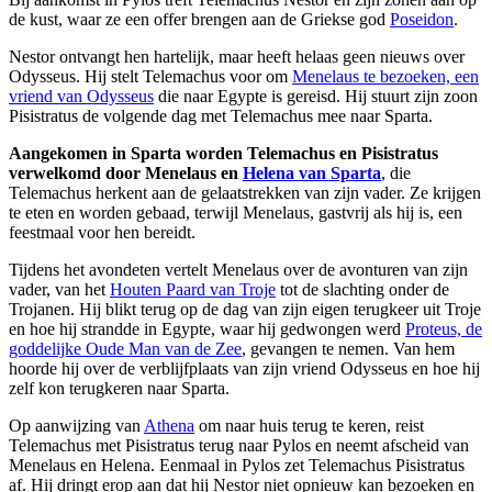
de kust, waar ze een offer brengen aan de Griekse god
Poseidon
.
Nestor ontvangt hen hartelijk, maar heeft helaas geen nieuws over
Odysseus. Hij stelt Telemachus voor om
Menelaus te bezoeken, een
vriend van Odysseus
die naar Egypte is gereisd. Hij stuurt zijn zoon
Pisistratus de volgende dag met Telemachus mee naar Sparta.
Aangekomen in Sparta worden Telemachus en Pisistratus
verwelkomd door Menelaus en
Helena van Sparta
, die
Telemachus herkent aan de gelaatstrekken van zijn vader. Ze krijgen
te eten en worden gebaad, terwijl Menelaus, gastvrij als hij is, een
feestmaal voor hen bereidt.
Tijdens het avondeten vertelt Menelaus over de avonturen van zijn
vader, van het
Houten Paard van Troje
tot de slachting onder de
Trojanen. Hij blikt terug op de dag van zijn eigen terugkeer uit Troje
en hoe hij strandde in Egypte, waar hij gedwongen werd
Proteus, de
goddelijke Oude Man van de Zee
, gevangen te nemen. Van hem
hoorde hij over de verblijfplaats van zijn vriend Odysseus en hoe hij
zelf kon terugkeren naar Sparta.
Op aanwijzing van
Athena
om naar huis terug te keren, reist
Telemachus met Pisistratus terug naar Pylos en neemt afscheid van
Menelaus en Helena. Eenmaal in Pylos zet Telemachus Pisistratus
af. Hij dringt erop aan dat hij Nestor niet opnieuw kan bezoeken en