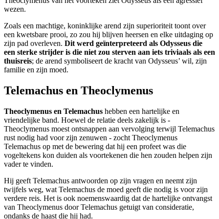
Theoclymenus van het voorteken ziet Odysseus als een agressief
wezen.
Zoals een machtige, koninklijke arend zijn superioriteit toont over
een kwetsbare prooi, zo zou hij blijven heersen en elke uitdaging op
zijn pad overleven.
Dit werd geïnterpreteerd als Odysseus die
een sterke strijder is die niet zou sterven aan iets triviaals als een
thuisreis
; de arend symboliseert de kracht van Odysseus’ wil, zijn
familie en zijn moed.
Telemachus en Theoclymenus
Theoclymenus en Telemachus
hebben een hartelijke en
vriendelijke band. Hoewel de relatie deels zakelijk is -
Theoclymenus moest ontsnappen aan vervolging terwijl Telemachus
rust nodig had voor zijn zenuwen - zocht Theoclymenus
Telemachus op met de bewering dat hij een profeet was die
vogeltekens kon duiden als voortekenen die hen zouden helpen zijn
vader te vinden.
Hij geeft Telemachus antwoorden op zijn vragen en neemt zijn
twijfels weg, wat Telemachus de moed geeft die nodig is voor zijn
verdere reis. Het is ook noemenswaardig dat de hartelijke ontvangst
van Theoclymenus door Telemachus getuigt van consideratie,
ondanks de haast die hij had.