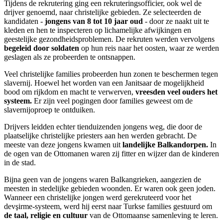
Tijdens de rekrutering ging een rekruteringsofficier, ook wel de
drijver genoemd, naar christelijke gebieden. Ze selecteerden de
kandidaten -
jongens van 8 tot 10 jaar oud
- door ze naakt uit te
kleden en hen te inspecteren op lichamelijke afwijkingen en
geestelijke gezondheidsproblemen. De rekruten werden vervolgens
begeleid door soldaten
op hun reis naar het oosten, waar ze werden
geslagen als ze probeerden te ontsnappen.
Veel christelijke families probeerden hun zonen te beschermen tegen
slavernij. Hoewel het worden van een Janitsaar de mogelijkheid
bood om rijkdom en macht te verwerven,
vreesden veel ouders het
systeem.
Er zijn veel pogingen door families geweest om de
slavernijoproep te ontduiken.
Drijvers leidden echter tienduizenden jongens weg, die door de
plaatselijke christelijke priesters aan hen werden gebracht. De
meeste van deze jongens kwamen uit
landelijke Balkandorpen.
In
de ogen van de Ottomanen waren zij fitter en wijzer dan de kinderen
in de stad.
Bijna geen van de jongens waren Balkangrieken, aangezien de
meesten in stedelijke gebieden woonden. Er waren ook geen joden.
Wanneer een christelijke jongen werd gerekruteerd voor het
devşirme-systeem, werd hij eerst naar Turkse families gestuurd om
de taal, religie en cultuur
van de Ottomaanse samenleving te leren.