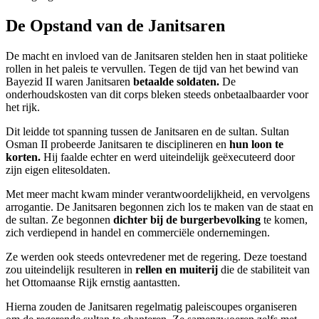
De Opstand van de Janitsaren
De macht en invloed van de Janitsaren stelden hen in staat politieke
rollen in het paleis te vervullen. Tegen de tijd van het bewind van
Bayezid II waren Janitsaren
betaalde soldaten.
De
onderhoudskosten van dit corps bleken steeds onbetaalbaarder voor
het rijk.
Dit leidde tot spanning tussen de Janitsaren en de sultan. Sultan
Osman II probeerde Janitsaren te disciplineren en
hun loon te
korten.
Hij faalde echter en werd uiteindelijk geëxecuteerd door
zijn eigen elitesoldaten.
Met meer macht kwam minder verantwoordelijkheid, en vervolgens
arrogantie. De Janitsaren begonnen zich los te maken van de staat en
de sultan. Ze begonnen
dichter bij de burgerbevolking
te komen,
zich verdiepend in handel en commerciële ondernemingen.
Ze werden ook steeds ontevredener met de regering. Deze toestand
zou uiteindelijk resulteren in
rellen en muiterij
die de stabiliteit van
het Ottomaanse Rijk ernstig aantastten.
Hierna zouden de Janitsaren regelmatig paleiscoupes organiseren