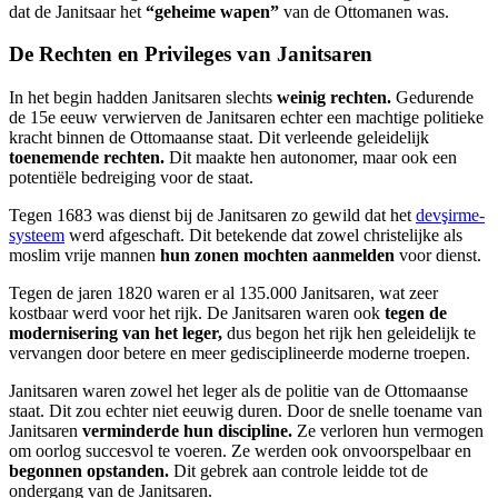
dat de Janitsaar het
“geheime wapen”
van de Ottomanen was.
De Rechten en Privileges van Janitsaren
In het begin hadden Janitsaren slechts
weinig rechten.
Gedurende
de 15e eeuw verwierven de Janitsaren echter een machtige politieke
kracht binnen de Ottomaanse staat. Dit verleende geleidelijk
toenemende rechten.
Dit maakte hen autonomer, maar ook een
potentiële bedreiging voor de staat.
Tegen 1683 was dienst bij de Janitsaren zo gewild dat het
devşirme-
systeem
werd afgeschaft. Dit betekende dat zowel christelijke als
moslim vrije mannen
hun zonen mochten aanmelden
voor dienst.
Tegen de jaren 1820 waren er al 135.000 Janitsaren, wat zeer
kostbaar werd voor het rijk. De Janitsaren waren ook
tegen de
modernisering van het leger,
dus begon het rijk hen geleidelijk te
vervangen door betere en meer gedisciplineerde moderne troepen.
Janitsaren waren zowel het leger als de politie van de Ottomaanse
staat. Dit zou echter niet eeuwig duren. Door de snelle toename van
Janitsaren
verminderde hun discipline.
Ze verloren hun vermogen
om oorlog succesvol te voeren. Ze werden ook onvoorspelbaar en
begonnen opstanden.
Dit gebrek aan controle leidde tot de
ondergang van de Janitsaren.