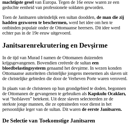
machtigste gesel
van Europa. Tegen de 16e eeuw waren ze een
geduchte eenheid van professionele soldaten geworden.
Toen de Janitsaren uiteindelijk een sultan doodden,
de man die zij
hadden gezworen te beschermen,
werd het idee om hen te
ontbinden populair onder de Ottomaanse heersers. Dit idee werd
echter pas in de 19e eeuw uitgevoerd.
Janitsarenrekrutering en Devşirme
In de tijd van Murad I namen de Ottomanen duizenden
krijgsgevangenen. Bovendien creëerde de sultan
een
bloedbelastingsysteem
genaamd het devşirme. In wezen konden
Ottomaanse autoriteiten christelijke jongens meenemen als slaven uit
de christelijke gebieden die door de Verheven Porte waren veroverd.
In plaats van de christenen op hun grondgebied te doden, begonnen
de Ottomanen de gevangenen te gebruiken als
Kapıkulu Ocakları,
wat “hofslaven” betekent. Uit deze slaven selecteerden ze de
sterkste jonge mannen, die ze optraineden voor dienst in het
persoonlijke leger van de sultan. Dit waren
de eerste Janitsaren.
De Selectie van Toekomstige Janitsaren