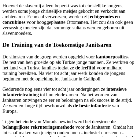
Hoewel de slavernij alleen beperkt was tot christelijke jongens,
werden soms jonge christelijke meisjes gekocht en verkocht aan
ambtenaren. Eenmaal verworven, werden zij
echtgenotes en
concubines
voor hooggeplaatste Ottomanen. Het zou dan ook geen
verrassing moeten zijn dat sommige sultans werden geboren uit
slavenmoeders.
De Training van de Toekomstige Janitsaren
De slimsten van de groep werden opgeleid voor
kantoorposities.
De rest van hen groeide op als Turkse jonge mannen. Ze werkten op
het land van Turkse families totdat ze
de leeftijd
voor militaire
training bereikten. Na vier tot acht jaar werk konden de jongens
beginnen met de opleiding tot Janitsaar in Gallipoli.
Gedurende nog eens vier tot acht jaar ondergingen ze
intensieve
infanterietraining
tot hun eindexamen. Na het worden van
Janitsaren ontvingen ze eer en beloningen na elk succes in de strijd.
Ze werden lange tijd beschouwd als
de beste infanterie
van
Europa.
Tegen het einde van Murads bewind werd het devşirme
de
belangrijkste rekruteringsmethode
voor de Janitsaren. Omdat het
tot slaaf maken van je eigen onderdanen - inclusief christenen -