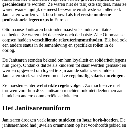
geschiedenis
te worden. Ze waren niet de talrijkste strijders, maar ze
waren waarschijnlijk de meest bekwame en sluwste van allemaal.
Janitsaren worden vaak beschouwd als
het eerste moderne
professionele legercorps
in Europa.
Ottomaanse Janitsaren bestonden naast vele andere militaire
eenheden. Ze waren niet de eerste noch de laatste. Alle Ottomaanse
corpsen hadden
verschillende rekruteringsmethoden.
Elk had ook
een andere status in de samenleving en specifieke rollen in de
oorlog.
De Janitsaren stonden bekend om hun loyaliteit en solidariteit jegens
hun groep. Ondanks dat ze als kinderen tot slaaf werden gemaakt en
werden opgevoed om loyaal te zijn aan de sultan, verschilden
Janitsaren sterk van slaven omdat ze
regelmatig salaris ontvingen.
Ze moesten echter wel
strikte regels
volgen. Zo mochten ze niet
trouwen voor hun 40e. Janitsaren mochten ook niet deelnemen aan
handel en andere commerciële activiteiten.
Het Janitsarenuniform
Janitsaren droegen vaak
lange tunieken en hoge bork-hoeden.
De
janitsarenhoed had juwelen ornamenten op het voorhoofdsgebied en