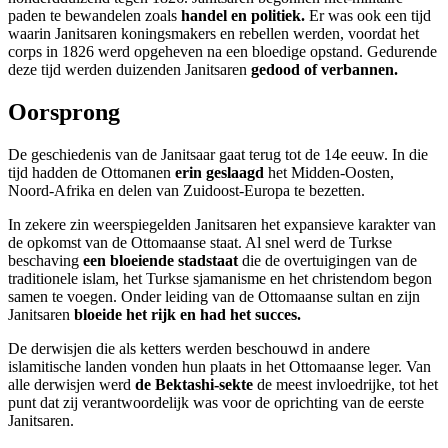
paden te bewandelen zoals
handel en politiek.
Er was ook een tijd
waarin Janitsaren koningsmakers en rebellen werden, voordat het
corps in 1826 werd opgeheven na een bloedige opstand. Gedurende
deze tijd werden duizenden Janitsaren
gedood of verbannen.
Oorsprong
De geschiedenis van de Janitsaar gaat terug tot de 14e eeuw. In die
tijd hadden de Ottomanen
erin geslaagd
het Midden-Oosten,
Noord-Afrika en delen van Zuidoost-Europa te bezetten.
In zekere zin weerspiegelden Janitsaren het expansieve karakter van
de opkomst van de Ottomaanse staat. Al snel werd de Turkse
beschaving
een bloeiende stadstaat
die de overtuigingen van de
traditionele islam, het Turkse sjamanisme en het christendom begon
samen te voegen. Onder leiding van de Ottomaanse sultan en zijn
Janitsaren
bloeide het rijk en had het succes.
De derwisjen die als ketters werden beschouwd in andere
islamitische landen vonden hun plaats in het Ottomaanse leger. Van
alle derwisjen werd
de Bektashi-sekte
de meest invloedrijke, tot het
punt dat zij verantwoordelijk was voor de oprichting van de eerste
Janitsaren.