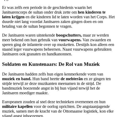
Er was zelfs een periode in de geschiedenis waarin het
Janitsarencorps de sultan onder druk zette om
hen kinderen te
laten krijgen
en die kinderen lid te laten worden van het Corps. Het
duurde niet lang voordat Janitsaren zaken gingen doen en om
betaling van de sultan begonnen te vragen.
De Janitsaren waren uitstekende
boogschutters,
maar ze werden
meer bekend om hun gebruik van
vuurwapens.
Van zwaarden en
speren ging de infanterie over op musketten. Destijds kon alleen een
staand leger vuurwapens beheersen. Naast vuurwapens gebruikten
Janitsaren ook granaten en handkanonnen.
Soldaten en Kunstenaars: De Rol van Muziek
De Janitsaren hadden zelfs hun eigen kenmerkende vorm van
muziek en band.
Hun band heette
de mehterân
en ze gingen ten
strijde terwijl ze deze muzikanten meenamen in de strijd. De
bandmuziek boezemde angst in bij hun vijand terwijl het de
Janitsaren moediger maakte.
Europeanen zouden al snel deze technieken overnemen en hun
militaire kapellen
voor de oorlog oprichten. De angstaanjagende
muziek, samen met de kracht van de Ottomaanse logistiek, kon elke
vijand angst inboezemen.