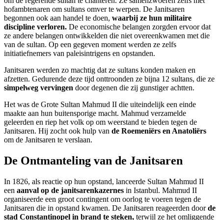
om de regerende sultan te chanteren. Ze samenzwoeren zelfs met
hofambtenaren om sultans omver te werpen. De Janitsaren
begonnen ook aan handel te doen,
waarbij ze hun militaire
discipline verloren.
De economische belangen zorgden ervoor dat
ze andere belangen ontwikkelden die niet overeenkwamen met die
van de sultan. Op een gegeven moment werden ze zelfs
initiatiefnemers van paleisintrigens en opstanden.
Janitsaren werden zo machtig dat ze sultans konden maken en
afzetten. Gedurende deze tijd onttroonden ze bijna 12 sultans, die ze
simpelweg vervingen
door degenen die zij gunstiger achtten.
Het was de Grote Sultan Mahmud II die uiteindelijk een einde
maakte aan hun buitensporige macht. Mahmud verzamelde
geleerden en riep het volk op om weerstand te bieden tegen de
Janitsaren. Hij zocht ook hulp van
de Roemeniërs en Anatoliërs
om de Janitsaren te verslaan.
De Ontmanteling van de Janitsaren
In 1826, als reactie op hun opstand, lanceerde Sultan Mahmud II
een
aanval op de janitsarenkazernes
in Istanbul. Mahmud II
organiseerde een groot contingent om oorlog te voeren tegen de
Janitsaren die in opstand kwamen. De Janitsaren reageerden door
de
stad Constantinopel in brand te steken,
terwijl ze het omliggende