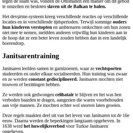
tegen de islam was, vonden de Ottomanen een manier om dit gebod
te omzeilen en besloten
slaven uit de Balkan te halen.
Het devşirme-systeem kreeg verschillende reacties op verschillende
locaties en in verschillende tijdsperioden. Terwijl sommige
ouders
hun kinderen verstopten
en ambtenaren omkochten om hun zonen
niet mee te nemen, meldden anderen vrijwillig hun kinderen aan in
de hoop dat ze een beter leven zouden hebben dan in een landelijk
boerendorp.
Janitsarentraining
Janitsaren leefden samen in garnizoenen, waar ze
vechtsporten
studeerden en onder elkaar socialiseerden. Hun training was zwaar
en ze werden
constant gedisciplineerd.
Janitsaren mochten niet
trouwen of bezittingen hebben.
Ze werden ook gedwongen
celibatair
te blijven en het was hen
verboden baarden te dragen, aangezien die waren voorbehouden
aan vrije mannen. Ze mochten echter wel snorren laten groeien.
Deze regels maakten deel uit van het leven van Janitsaren tot de 16e
eeuw. Daarna werden de beperkingen langzaam opgeheven. In
1638 werd
het huwelijksverbod
voor Turkse Janitsaren
opgeheven.