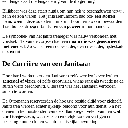
een lange staart die langs de rug van de drager hing.
Blijkbaar was deze staart nuttig om hun nek te beschaduwen terwijl
ze in de zon waren. Het janitsarenuniform had ook
een stoffen
riem,
waarin deze soldaten hun kruit- hoorn en zwaard bewaarden.
Traditioneel droegen Janitsaren
een geweer
in hun handen.
De symboliek van het janitsarenleger was nauw verbonden met
voedsel. Elk van de corpsen had een
naam die was geassocieerd
met voedsel.
Zo was er een soepeskader, desserteskader, rijsteskader
enzovoort.
De Carrière van een Janitsaar
Door hard werken konden Janitsaren zelfs worden bevorderd tot
generaal of vizier,
of zelfs grootvizier, wiens rang als tweede na de
sultan werd beschouwd. Uiteraard was het Janitsaren verboden
sultan te worden.
De Ottomanen reserveerden de hoogste positie altijd voor zichzelf.
Janitsaren werden echter rijkelijk beloond voor hun dienst. Na het
dienen in het huishouden van de sultan kregen velen van hen
wat
land toegewezen,
waar ze zich eindelijk konden vestigen en
belasting konden innen van de plaatselijke bevolking.