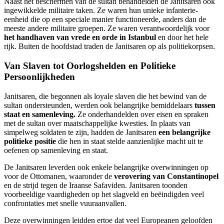
Naast het beschermen van de sultan behandelden de Janitsaren ook
ingewikkelde militaire taken. Ze waren hun unieke infanterie-
eenheid die op een speciale manier functioneerde, anders dan de
meeste andere militaire groepen. Ze waren verantwoordelijk voor
het handhaven van vrede en orde in Istanbul
en door het hele
rijk. Buiten de hoofdstad traden de Janitsaren op als politiekorpsen.
Van Slaven tot Oorlogshelden en Politieke
Persoonlijkheden
Janitsaren, die begonnen als loyale slaven die het bewind van de
sultan ondersteunden, werden ook belangrijke bemiddelaars
tussen
staat en samenleving.
Ze onderhandelden over eisen en spraken
met de sultan over maatschappelijke kwesties. In plaats van
simpelweg soldaten te zijn, hadden de Janitsaren
een belangrijke
politieke positie
die hen in staat stelde aanzienlijke macht uit te
oefenen op samenleving en staat.
De Janitsaren leverden ook enkele belangrijke overwinningen op
voor de Ottomanen, waaronder de
verovering van Constantinopel
en de strijd tegen de Iraanse Safaviden. Janitsaren toonden
voorbeeldige vaardigheden op het slagveld en beëindigden veel
confrontaties met snelle vuuraanvallen.
Deze overwinningen leidden ertoe dat veel Europeanen geloofden