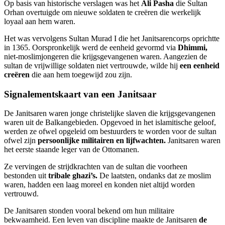
Op basis van historische verslagen was het
Ali Pasha
die Sultan
Orhan overtuigde om nieuwe soldaten te creëren die werkelijk
loyaal aan hem waren.
Het was vervolgens Sultan Murad I die het Janitsarencorps oprichtte
in 1365. Oorspronkelijk werd de eenheid gevormd via
Dhimmi,
niet-moslimjongeren die krijgsgevangenen waren. Aangezien de
sultan de vrijwillige soldaten niet vertrouwde, wilde hij
een eenheid
creëren
die aan hem toegewijd zou zijn.
Signalementskaart van een Janitsaar
De Janitsaren waren jonge christelijke slaven die krijgsgevangenen
waren uit de Balkangebieden. Opgevoed in het islamitische geloof,
werden ze ofwel opgeleid om bestuurders te worden voor de sultan
ofwel zijn
persoonlijke militairen en lijfwachten.
Janitsaren waren
het eerste staande leger van de Ottomanen.
Ze vervingen de strijdkrachten van de sultan die voorheen
bestonden uit
tribale ghazi’s.
De laatsten, ondanks dat ze moslim
waren, hadden een laag moreel en konden niet altijd worden
vertrouwd.
De Janitsaren stonden vooral bekend om hun militaire
bekwaamheid. Een leven van discipline maakte de Janitsaren
de