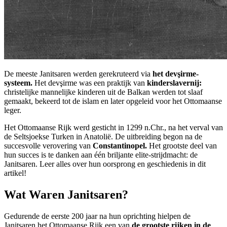
De meeste Janitsaren werden gerekruteerd via
het devşirme-
systeem.
Het devşirme was een praktijk van
kinderslavernij:
christelijke mannelijke kinderen uit de Balkan werden tot slaaf
gemaakt, bekeerd tot de islam en later opgeleid voor het Ottomaanse
leger.
Het Ottomaanse Rijk werd gesticht in 1299 n.Chr., na het verval van
de Seltsjoekse Turken in Anatolië. De uitbreiding begon na de
succesvolle verovering van
Constantinopel.
Het grootste deel van
hun succes is te danken aan één briljante elite-strijdmacht: de
Janitsaren. Leer alles over hun oorsprong en geschiedenis in dit
artikel!
Wat Waren Janitsaren?
Gedurende de eerste 200 jaar na hun oprichting hielpen de
Janitsaren het Ottomaanse Rijk een van
de grootste rijken in de