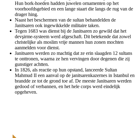
Hun bork-hoeden hadden juwelen ornamenten op het
voorhoofdsgebied en een lange staart die langs de rug van de
drager hing.
Naast het beschermen van de sultan behandelden de
Janitsaren ook ingewikkelde militaire taken.
Tegen 1683 was dienst bij de Janitsaren zo gewild dat het
devşirme-systeem werd afgeschaft. Dit betekende dat zowel
christelijke als moslim vrije mannen hun zonen mochten
aanmelden voor dienst.
Janitsaren werden zo machtig dat ze erin slaagden 12 sultans
te onttronen, waarna ze hen vervingen door degenen die zij
gunstiger achtten.
In 1826, als reactie op hun opstand, lanceerde Sultan
Mahmud II een aanval op de janitsarenkazernes in Istanbul en
brandde ze tot de grond toe af. De meeste Janitsaren werden
gedood of verbannen, en het hele corps werd eindelijk
opgeheven.