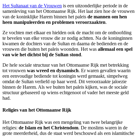
Het Sultanaat van de Vrouwen
is een uitzonderlijke periode in de
samenleving van het Ottomaanse Rijk. Het laat zien hoe de vrouwen
van de koninklijke Harem binnen het paleis
de mannen om hen
heen manipuleerden en problemen veroorzaakten
.
Ze vochten met elkaar en hielden ook de macht om de onthoofding
te bevelen van elke vrouw die ze nodig achtten. Na de koninginnen
kwamen de dochters van de Sultan en daarna de bedienden en de
vrouwen die buiten het paleis woonden. Het was
allemaal een spel
van wie het dichtst bij de Sultan stond
.
De hele sociale structuur van het Ottomaanse Rijk met betrekking
tot vrouwen
was wreed en dynamisch
. Er waren gevallen waarin
een eenvoudige bediende tot koningin werd gemaakt, simpelweg
omdat de Sultan verliefd op haar werd. Dit veroorzaakte jaloezie
binnen de Harem. Als we buiten het paleis kijken, was de sociale
structuur gebaseerd op wiens echtgenoot of vader het meeste geld
had.
Religies van het Ottomaanse Rijk
Het Ottomaanse Rijk was een mengeling van twee belangrijke
religies:
de Islam en het Christendom
. De moslims waren in de
grote meerderheid, dus de staat werd beschouwd als een islamitische