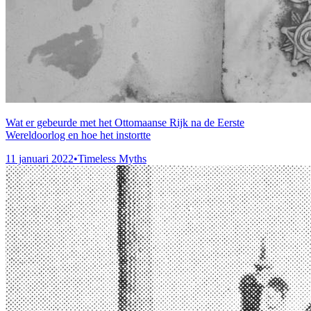
Wat er gebeurde met het Ottomaanse Rijk na de Eerste
Wereldoorlog en hoe het instortte
11 januari 2022
•
Timeless Myths