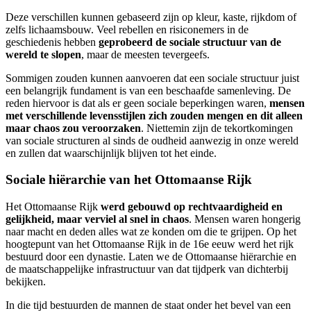
Deze verschillen kunnen gebaseerd zijn op kleur, kaste, rijkdom of
zelfs lichaamsbouw. Veel rebellen en risiconemers in de
geschiedenis hebben
geprobeerd de sociale structuur van de
wereld te slopen
, maar de meesten tevergeefs.
Sommigen zouden kunnen aanvoeren dat een sociale structuur juist
een belangrijk fundament is van een beschaafde samenleving. De
reden hiervoor is dat als er geen sociale beperkingen waren,
mensen
met verschillende levensstijlen zich zouden mengen en dit alleen
maar chaos zou veroorzaken
. Niettemin zijn de tekortkomingen
van sociale structuren al sinds de oudheid aanwezig in onze wereld
en zullen dat waarschijnlijk blijven tot het einde.
Sociale hiërarchie van het Ottomaanse Rijk
Het Ottomaanse Rijk
werd gebouwd op rechtvaardigheid en
gelijkheid, maar verviel al snel in chaos
. Mensen waren hongerig
naar macht en deden alles wat ze konden om die te grijpen. Op het
hoogtepunt van het Ottomaanse Rijk in de 16e eeuw werd het rijk
bestuurd door een dynastie. Laten we de Ottomaanse hiërarchie en
de maatschappelijke infrastructuur van dat tijdperk van dichterbij
bekijken.
In die tijd bestuurden de mannen de staat onder het bevel van een