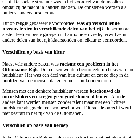
staat. De sociale structuur was in het voordeel van de moslims
omdat zij de macht in handen hadden. De christenen werden als
buitenstaanders beschouwd.
Dit op religie gebaseerde vooroordeel
was op verschillende
niveaus te zien in verschillende delen van het rijk
. In sommige
steden leefden beide groepen in harmonie en vrede, terwijl ze in
andere delen van het rijk klaarstonden om elkaar te vermoorden.
Verschillen op basis van kleur
Naast vele andere zaken was
racisme een probleem in het
Ottomaanse Rijk
. De mensen werden beoordeeld op basis van hun
huidskleur. Het was een deel van hun cultuur en zat zo diep in de
hoofden van de mensen dat ze er niets aan konden doen.
Mensen met een donkere huidskleur werden
beschouwd als
onruststokers en kregen geen goede lonen of banen
. Aan de
andere kant werden mensen zonder talent maar met een lichtere
huidskleur als goede mensen beschouwd. Dit raciale onrecht werd
niet bestraft in het rijk van de Ottomanen.
Verschillen op basis van beroep
In het Ottomaanse Rijk was de sociale structuur met betrekking tot