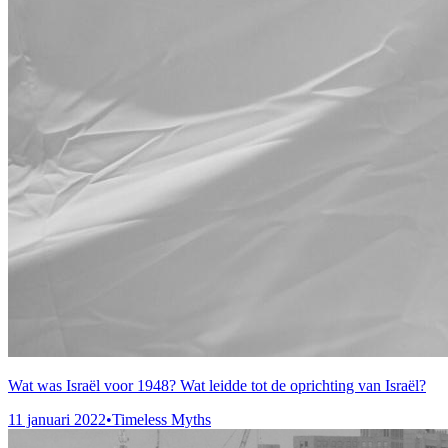
Wat was Israël voor 1948? Wat leidde tot de oprichting van Israël?
11 januari 2022
•
Timeless Myths