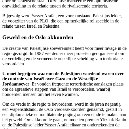
door de Israëlische staat. Deze fase markeerde een optimistische
ontwikkeling in de relatie tussen de rivaliserende territoria.
Bijgevolg werd Yasser Arafat, een vooraanstaand Palestijns leider,
de voorzitter van de PLO, die een opmerkelijke rol speelde in de
relatie tussen Israël en Palestina.
Geweld en de Oslo-akkoorden
De creatie van Palestijnse soevereiniteit heeft voor meer ravage in de
regio gezorgd. In 1987 werden er meer protesten georganiseerd om
de verdeling en de vermeende oneerlijke scheiding van territoria te
veroordelen.
U moet begrijpen waarom de Palestijnen woedend waren over
de controle van Israël over Gaza en de Westelijke
Jordaanoever
. Er vonden frequente terroristische aanslagen plaats
om de agressieve stappen van Israël te veroordelen, waarbij
honderden mensen om het leven kwamen.
Om de vrede in de regio te bevorderen, werd in de jaren negentig
een wapenstilstand, de Oslo-vredesakkoorden genaamd, gestart in
een diplomatieke en multilaterale poging om een einde te maken aan
het geweld. Om akkoord te gaan, ontmoetten premier Yitzhak Rabin
en de Palestijnse leider Yasser Arafat elkaar en ondertekenden de