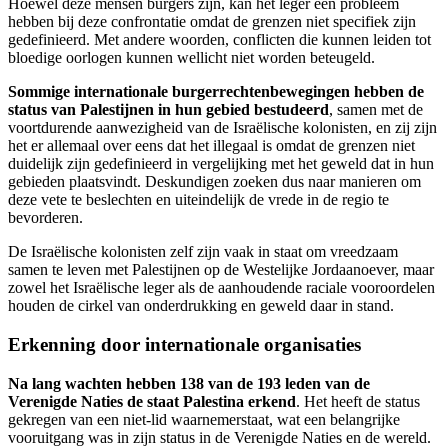
Hoewel deze mensen burgers zijn, kan het leger een probleem
hebben bij deze confrontatie omdat de grenzen niet specifiek zijn
gedefinieerd. Met andere woorden, conflicten die kunnen leiden tot
bloedige oorlogen kunnen wellicht niet worden beteugeld.
Sommige internationale burgerrechtenbewegingen hebben de
status van Palestijnen in hun gebied bestudeerd
, samen met de
voortdurende aanwezigheid van de Israëlische kolonisten, en zij zijn
het er allemaal over eens dat het illegaal is omdat de grenzen niet
duidelijk zijn gedefinieerd in vergelijking met het geweld dat in hun
gebieden plaatsvindt. Deskundigen zoeken dus naar manieren om
deze vete te beslechten en uiteindelijk de vrede in de regio te
bevorderen.
De Israëlische kolonisten zelf zijn vaak in staat om vreedzaam
samen te leven met Palestijnen op de Westelijke Jordaanoever, maar
zowel het Israëlische leger als de aanhoudende raciale vooroordelen
houden de cirkel van onderdrukking en geweld daar in stand.
Erkenning door internationale organisaties
Na lang wachten hebben 138 van de 193 leden van de
Verenigde Naties de staat Palestina erkend
. Het heeft de status
gekregen van een niet-lid waarnemerstaat, wat een belangrijke
vooruitgang was in zijn status in de Verenigde Naties en de wereld.