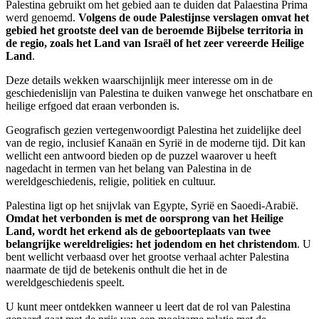
Palestina gebruikt om het gebied aan te duiden dat Palaestina Prima
werd genoemd.
Volgens de oude Palestijnse verslagen omvat het
gebied het grootste deel van de beroemde Bijbelse territoria in
de regio, zoals het Land van Israël of het zeer vereerde Heilige
Land
.
Deze details wekken waarschijnlijk meer interesse om in de
geschiedenislijn van Palestina te duiken vanwege het onschatbare en
heilige erfgoed dat eraan verbonden is.
Geografisch gezien vertegenwoordigt Palestina het zuidelijke deel
van de regio, inclusief Kanaän en Syrië in de moderne tijd. Dit kan
wellicht een antwoord bieden op de puzzel waarover u heeft
nagedacht in termen van het belang van Palestina in de
wereldgeschiedenis, religie, politiek en cultuur.
Palestina ligt op het snijvlak van Egypte, Syrië en Saoedi-Arabië.
Omdat het verbonden is met de oorsprong van het Heilige
Land, wordt het erkend als de geboorteplaats van twee
belangrijke wereldreligies: het jodendom en het christendom
. U
bent wellicht verbaasd over het grootse verhaal achter Palestina
naarmate de tijd de betekenis onthult die het in de
wereldgeschiedenis speelt.
U kunt meer ontdekken wanneer u leert dat de rol van Palestina