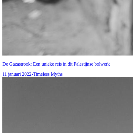
De Gazastrook: Een unieke reis in dit Palestijnse bolwerk
11 januari 2022
•
Timeless Myths