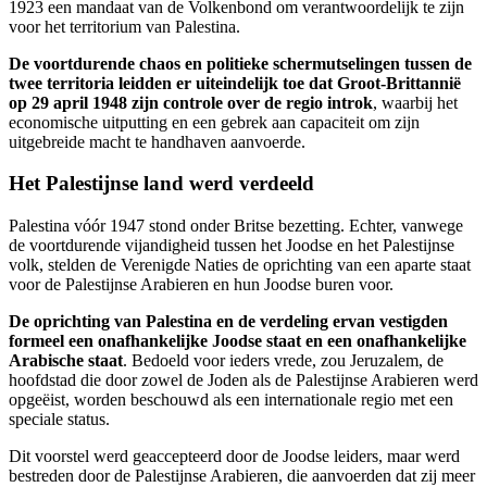
1923 een mandaat van de Volkenbond om verantwoordelijk te zijn
voor het territorium van Palestina.
De voortdurende chaos en politieke schermutselingen tussen de
twee territoria leidden er uiteindelijk toe dat Groot-Brittannië
op 29 april 1948 zijn controle over de regio introk
, waarbij het
economische uitputting en een gebrek aan capaciteit om zijn
uitgebreide macht te handhaven aanvoerde.
Het Palestijnse land werd verdeeld
Palestina vóór 1947 stond onder Britse bezetting. Echter, vanwege
de voortdurende vijandigheid tussen het Joodse en het Palestijnse
volk, stelden de Verenigde Naties de oprichting van een aparte staat
voor de Palestijnse Arabieren en hun Joodse buren voor.
De oprichting van Palestina en de verdeling ervan vestigden
formeel een onafhankelijke Joodse staat en een onafhankelijke
Arabische staat
. Bedoeld voor ieders vrede, zou Jeruzalem, de
hoofdstad die door zowel de Joden als de Palestijnse Arabieren werd
opgeëist, worden beschouwd als een internationale regio met een
speciale status.
Dit voorstel werd geaccepteerd door de Joodse leiders, maar werd
bestreden door de Palestijnse Arabieren, die aanvoerden dat zij meer