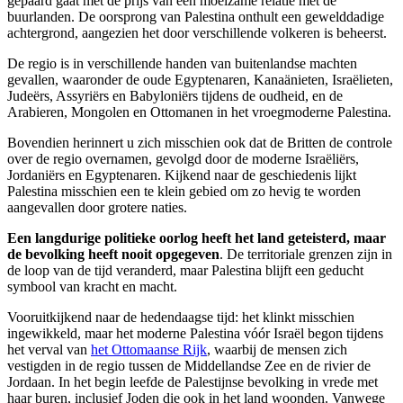
gepaard gaat met de prijs van een moeizame relatie met de
buurlanden. De oorsprong van Palestina onthult een gewelddadige
achtergrond, aangezien het door verschillende volkeren is beheerst.
De regio is in verschillende handen van buitenlandse machten
gevallen, waaronder de oude Egyptenaren, Kanaänieten, Israëlieten,
Judeërs, Assyriërs en Babyloniërs tijdens de oudheid, en de
Arabieren, Mongolen en Ottomanen in het vroegmoderne Palestina.
Bovendien herinnert u zich misschien ook dat de Britten de controle
over de regio overnamen, gevolgd door de moderne Israëliërs,
Jordaniërs en Egyptenaren. Kijkend naar de geschiedenis lijkt
Palestina misschien een te klein gebied om zo hevig te worden
aangevallen door grotere naties.
Een langdurige politieke oorlog heeft het land geteisterd, maar
de bevolking heeft nooit opgegeven
. De territoriale grenzen zijn in
de loop van de tijd veranderd, maar Palestina blijft een geducht
symbool van kracht en macht.
Vooruitkijkend naar de hedendaagse tijd: het klinkt misschien
ingewikkeld, maar het moderne Palestina vóór Israël begon tijdens
het verval van
het Ottomaanse Rijk
, waarbij de mensen zich
vestigden in de regio tussen de Middellandse Zee en de rivier de
Jordaan. In het begin leefde de Palestijnse bevolking in vrede met
haar buren, inclusief Joden die ook in het land woonden. Vanwege