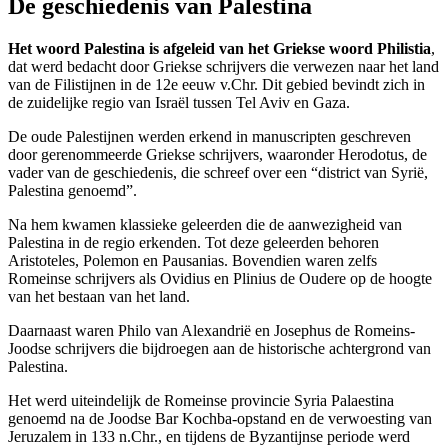
De geschiedenis van Palestina
Het woord Palestina is afgeleid van het Griekse woord Philistia
,
dat werd bedacht door Griekse schrijvers die verwezen naar het land
van de Filistijnen in de 12e eeuw v.Chr. Dit gebied bevindt zich in
de zuidelijke regio van Israël tussen Tel Aviv en Gaza.
De oude Palestijnen werden erkend in manuscripten geschreven
door gerenommeerde Griekse schrijvers, waaronder Herodotus, de
vader van de geschiedenis, die schreef over een “district van Syrië,
Palestina genoemd”.
Na hem kwamen klassieke geleerden die de aanwezigheid van
Palestina in de regio erkenden. Tot deze geleerden behoren
Aristoteles, Polemon en Pausanias. Bovendien waren zelfs
Romeinse schrijvers als Ovidius en Plinius de Oudere op de hoogte
van het bestaan van het land.
Daarnaast waren Philo van Alexandrië en Josephus de Romeins-
Joodse schrijvers die bijdroegen aan de historische achtergrond van
Palestina.
Het werd uiteindelijk de Romeinse provincie Syria Palaestina
genoemd na de Joodse Bar Kochba-opstand en de verwoesting van
Jeruzalem in 133 n.Chr., en tijdens de Byzantijnse periode werd