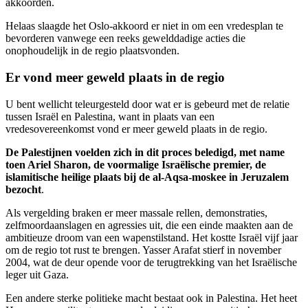
akkoorden.
Helaas slaagde het Oslo-akkoord er niet in om een vredesplan te
bevorderen vanwege een reeks gewelddadige acties die
onophoudelijk in de regio plaatsvonden.
Er vond meer geweld plaats in de regio
U bent wellicht teleurgesteld door wat er is gebeurd met de relatie
tussen Israël en Palestina, want in plaats van een
vredesovereenkomst vond er meer geweld plaats in de regio.
De Palestijnen voelden zich in dit proces beledigd, met name
toen Ariel Sharon, de voormalige Israëlische premier, de
islamitische heilige plaats bij de al-Aqsa-moskee in Jeruzalem
bezocht
.
Als vergelding braken er meer massale rellen, demonstraties,
zelfmoordaanslagen en agressies uit, die een einde maakten aan de
ambitieuze droom van een wapenstilstand. Het kostte Israël vijf jaar
om de regio tot rust te brengen. Yasser Arafat stierf in november
2004, wat de deur opende voor de terugtrekking van het Israëlische
leger uit Gaza.
Een andere sterke politieke macht bestaat ook in Palestina. Het heet