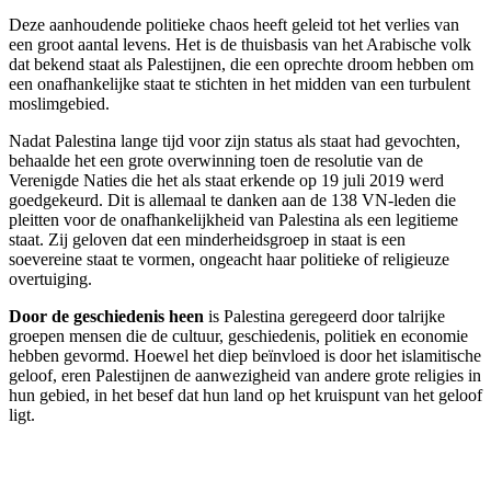
Deze aanhoudende politieke chaos heeft geleid tot het verlies van
een groot aantal levens. Het is de thuisbasis van het Arabische volk
dat bekend staat als Palestijnen, die een oprechte droom hebben om
een onafhankelijke staat te stichten in het midden van een turbulent
moslimgebied.
Nadat Palestina lange tijd voor zijn status als staat had gevochten,
behaalde het een grote overwinning toen de resolutie van de
Verenigde Naties die het als staat erkende op 19 juli 2019 werd
goedgekeurd. Dit is allemaal te danken aan de 138 VN-leden die
pleitten voor de onafhankelijkheid van Palestina als een legitieme
staat. Zij geloven dat een minderheidsgroep in staat is een
soevereine staat te vormen, ongeacht haar politieke of religieuze
overtuiging.
Door de geschiedenis heen
is Palestina geregeerd door talrijke
groepen mensen die de cultuur, geschiedenis, politiek en economie
hebben gevormd. Hoewel het diep beïnvloed is door het islamitische
geloof, eren Palestijnen de aanwezigheid van andere grote religies in
hun gebied, in het besef dat hun land op het kruispunt van het geloof
ligt.