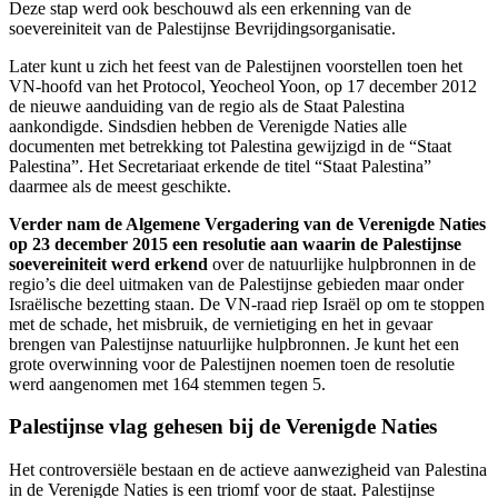
Deze stap werd ook beschouwd als een erkenning van de
soevereiniteit van de Palestijnse Bevrijdingsorganisatie.
Later kunt u zich het feest van de Palestijnen voorstellen toen het
VN-hoofd van het Protocol, Yeocheol Yoon, op 17 december 2012
de nieuwe aanduiding van de regio als de Staat Palestina
aankondigde. Sindsdien hebben de Verenigde Naties alle
documenten met betrekking tot Palestina gewijzigd in de “Staat
Palestina”. Het Secretariaat erkende de titel “Staat Palestina”
daarmee als de meest geschikte.
Verder nam de Algemene Vergadering van de Verenigde Naties
op 23 december 2015 een resolutie aan waarin de Palestijnse
soevereiniteit werd erkend
over de natuurlijke hulpbronnen in de
regio’s die deel uitmaken van de Palestijnse gebieden maar onder
Israëlische bezetting staan. De VN-raad riep Israël op om te stoppen
met de schade, het misbruik, de vernietiging en het in gevaar
brengen van Palestijnse natuurlijke hulpbronnen. Je kunt het een
grote overwinning voor de Palestijnen noemen toen de resolutie
werd aangenomen met 164 stemmen tegen 5.
Palestijnse vlag gehesen bij de Verenigde Naties
Het controversiële bestaan en de actieve aanwezigheid van Palestina
in de Verenigde Naties is een triomf voor de staat. Palestijnse