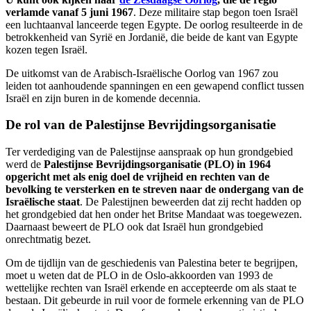
verlamde vanaf 5 juni 1967
. Deze militaire stap begon toen Israël
een luchtaanval lanceerde tegen Egypte. De oorlog resulteerde in de
betrokkenheid van Syrië en Jordanië, die beide de kant van Egypte
kozen tegen Israël.
De uitkomst van de Arabisch-Israëlische Oorlog van 1967 zou
leiden tot aanhoudende spanningen en een gewapend conflict tussen
Israël en zijn buren in de komende decennia.
De rol van de Palestijnse Bevrijdingsorganisatie
Ter verdediging van de Palestijnse aanspraak op hun grondgebied
werd de
Palestijnse Bevrijdingsorganisatie (PLO) in 1964
opgericht met als enig doel de vrijheid en rechten van de
bevolking te versterken en te streven naar de ondergang van de
Israëlische staat
. De Palestijnen beweerden dat zij recht hadden op
het grondgebied dat hen onder het Britse Mandaat was toegewezen.
Daarnaast beweert de PLO ook dat Israël hun grondgebied
onrechtmatig bezet.
Om de tijdlijn van de geschiedenis van Palestina beter te begrijpen,
moet u weten dat de PLO in de Oslo-akkoorden van 1993 de
wettelijke rechten van Israël erkende en accepteerde om als staat te
bestaan. Dit gebeurde in ruil voor de formele erkenning van de PLO