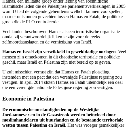
Hamas, een militante groep onder leiding van soennitische
islamitische leden die de Palestijnse parlementsverkiezingen in 2005
won. U had de volgende gebeurtenis wellicht kunnen voorspellen,
maar er ontstonden gevechten tussen Hamas en Fatah, de politieke
groep die de PLO controleerde.
Veel landen beschouwen Hamas als een terroristische organisatie
omdat zij verantwoordelijk lijken te zijn voor de reeks
zelfmoordaanslagen en de vernietiging van Israël.
Hamas en Israël zijn verwikkeld in gewelddadige oorlogen
. Veel
mensen zijn omgekomen in dit chaotische territoriale en politieke
geschil, maar Israël en Palestina zijn niet bereid op te geven.
U zult misschien verrast zijn dat Hamas en Fatah plotseling
instemden met een pact dat een verenigde Palestijnse regering zou
vestigen. In april 2014 sloten Hamas en Fatah uiteindelijk een deal
die een verenigde nationale Palestijnse regering zou vestigen.
Economie in Palestina
De economische omstandigheden op de Westelijke
Jordaanoever en in de Gazastrook werden beïnvloed door
moslimhandelaren uit buurlanden en de bestaande territoriale
wetten tussen Palestina en Israël
. Het was vroeger gemakkelijker