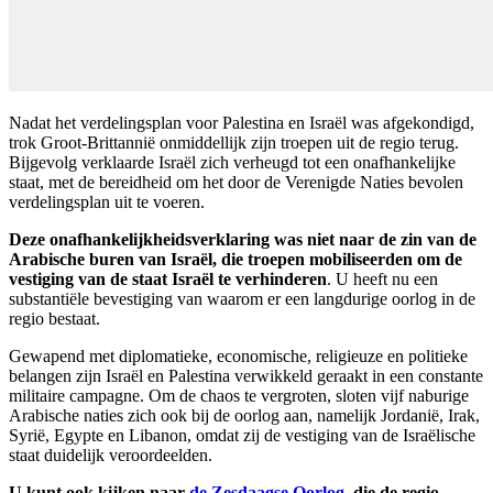
Nadat het verdelingsplan voor Palestina en Israël was afgekondigd,
trok Groot-Brittannië onmiddellijk zijn troepen uit de regio terug.
Bijgevolg verklaarde Israël zich verheugd tot een onafhankelijke
staat, met de bereidheid om het door de Verenigde Naties bevolen
verdelingsplan uit te voeren.
Deze onafhankelijkheidsverklaring was niet naar de zin van de
Arabische buren van Israël, die troepen mobiliseerden om de
vestiging van de staat Israël te verhinderen
. U heeft nu een
substantiële bevestiging van waarom er een langdurige oorlog in de
regio bestaat.
Gewapend met diplomatieke, economische, religieuze en politieke
belangen zijn Israël en Palestina verwikkeld geraakt in een constante
militaire campagne. Om de chaos te vergroten, sloten vijf naburige
Arabische naties zich ook bij de oorlog aan, namelijk Jordanië, Irak,
Syrië, Egypte en Libanon, omdat zij de vestiging van de Israëlische
staat duidelijk veroordeelden.
U kunt ook kijken naar
de Zesdaagse Oorlog
, die de regio