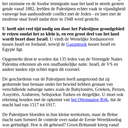
het zionisme en de Joodse immigratie naar het land in steeds grotere
getale vanaf 1882, leefden de Palestijnen echter vaak in vijandigheid
vanwege hun aanhoudende conflict met de Joden - en later met de
moderne staat Israël nadat deze in 1948 werd gesticht.
U heeft niet veel tijd nodig om door het Palestijnse grondgebied
te reizen omdat het zo klein is, en een groot deel van het land
wordt bezet door Israël
. U vindt de Westelijke Jordaanoever
tussen Israël en Jordanië, terwijl de
Gazastrook
tussen Israël en
Egypte ligt.
Opgemerkt dient te worden dat 135 leden van de Verenigde Naties
Palestina erkennen als een onafhankelijke natie. Israël, de VS en
andere landen zijn echter tegen dit voorstel.
De geschiedenis van de Palestijnen heeft aangetoond dat zij
gedurende hun bestaan onder het bewind hebben gestaan van
verschillende naburige naties zoals de Babyloniërs, Grieken, Perzen,
Assyriërs, Arabieren, Seltsjoekse Turken en dergelijke. U moet ook
rekening houden met de opkomst van
het Ottomaanse Rijk
, dat de
macht had van 1517 tot 1917.
De Palestijnen bloeiden in hun kleine territorium, maar de Britse
macht nam formeel de controle over nadat de Eerste Wereldoorlog
was geëindigd. Hoe is dit gebeurd? Groot-Brittannië kreeg vanaf