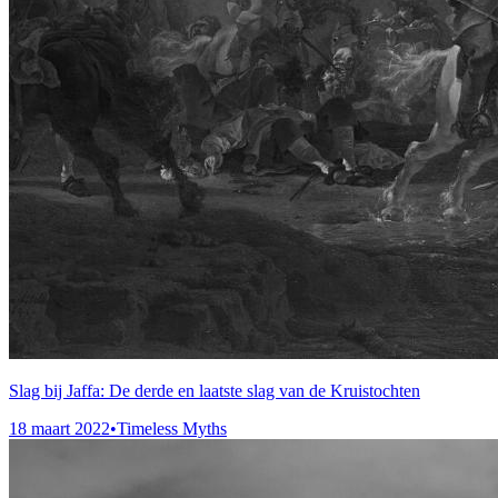
Slag bij Jaffa: De derde en laatste slag van de Kruistochten
18 maart 2022
•
Timeless Myths