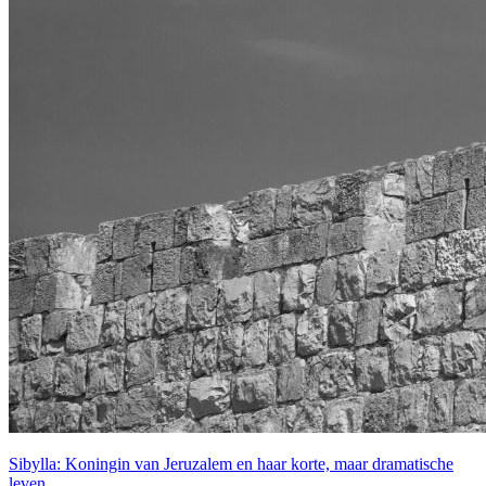
Sibylla: Koningin van Jeruzalem en haar korte, maar dramatische
leven