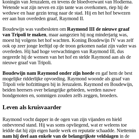
koningin van Jeruzalem, en tevens de bloedverwant van Hodierna.
Wetende wat zijn neven en zijn tante was overkomen, riep hij de
weduwe en haar gezin terug naar de stad. Hij en het hof bewezen
eer aan hun overleden graaf, Raymond II.
Boudewijn was vastbesloten om
Raymond III de nieuwe graaf
van Tripoli te maken
, maar aangezien hij nog minderjarig was,
moest hij volgens het hof wachten. Koning Boudewijn IV was zelf
ook op zeer jonge leeftijd op de troon gekomen nadat zijn vader was
overleden. Hij had hoge verwachtingen van Raymond III, dus
negeerde hij de wensen van het hof en stelde Raymond aan als de
nieuwe graaf van Tripoli.
Boudewijn nam Raymond onder zijn hoede
en gaf hem de best
mogelijke ridderlijke opvoeding. Raymond woonde als graaf van
Tripoli vele hofzittingen bij in Jeruzalem. Raymond en Boudewijn,
beiden heersers over belangrijke gebieden, werden nauwe
bondgenoten en, sommigen zouden zelfs zeggen, broeders.
Leven als kruisvaarder
Raymond vocht dapper in de ogen van zijn vijanden en hield
onbevreesd stand. Hij was soms opvliegend, wat er weleens toe
leidde dat hij zijn eigen harde werk en reputatie schaadde. Niettemin
nam hij deel aan enkele van de belangrijkste veldslagen
in de