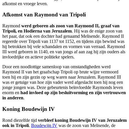
afkomst en vroege leven.
Afkomst van Raymond van Tripoli
Raymond
werd geboren als zoon van Raymond II, graaf van
Tripoli, en Hodierna van Jeruzalem
. Hij was de enige zoon van
het paar, dat ook een dochter had genaamd Melisende. Raymond II
regeerde over Tripoli van 1137 tot 1152, en tijdens zijn bewind was
hij betrokken bij vele schandalen en vormen van verraad. Raymond
III werd geboren in 1140, en van jongs af aan zag hij zijn ouders als
invloedrijke en actieve politieke spelers.
Door een noodlottige samenloop van omstandigheden werd
Raymond II van het graafschap Tripoli op brute wijze vermoord
toen hij en zijn gezin op weg waren naar Jeruzalem. Raymond III
was er getuige van hoe zijn vader werd afgeslacht toen hij nog een
jonge jongen was. Deze gebeurtenis beïnvloedde Raymonds leven
enorm en
had invloed op zijn besluitvorming en zijn vertrouwen
in anderen
.
Koning Boudewijn IV
Rond diezelfde tijd
verbleef koning Boudewijn IV van Jeruzalem
ook in Tripoli
.
Boudewijn IV
was de zoon van Melisende, de