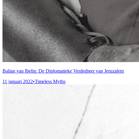
Balian van Ibelin: De Diplomatieke Verdediger van Jeruzalem
11 januari 2022
•
Timeless Myths