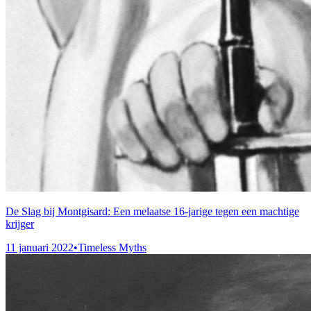
De Slag bij Montgisard: Een melaatse 16-jarige tegen een machtige
krijger
11 januari 2022
•
Timeless Myths