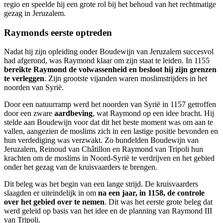
regio en speelde hij een grote rol bij het behoud van het rechtmatige
gezag in Jeruzalem.
Raymonds eerste optreden
Nadat hij zijn opleiding onder Boudewijn van Jeruzalem succesvol
had afgerond, was Raymond klaar om zijn staat te leiden. In 1155
bereikte Raymond de volwassenheid en besloot hij zijn grenzen
te verleggen
. Zijn grootste vijanden waren moslimstrijders in het
noorden van Syrië.
Door een natuurramp werd het noorden van Syrië in 1157 getroffen
door een zware
aardbeving
, wat Raymond op een idee bracht. Hij
stelde aan Boudewijn voor dat dit het beste moment was om aan te
vallen, aangezien de moslims zich in een lastige positie bevonden en
hun verdediging was verzwakt. Zo bundelden Boudewijn van
Jeruzalem, Reinoud van Châtillon en Raymond van Tripoli hun
krachten om de moslims in Noord-Syrië te verdrijven en het gebied
onder het gezag van de kruisvaarders te brengen.
Dit beleg was het begin van een lange strijd. De kruisvaarders
slaagden er uiteindelijk in om
na een jaar, in 1158, de controle
over het gebied over te nemen
. Dit was het eerste grote beleg dat
werd geleid op basis van het idee en de planning van Raymond III
van Tripoli.