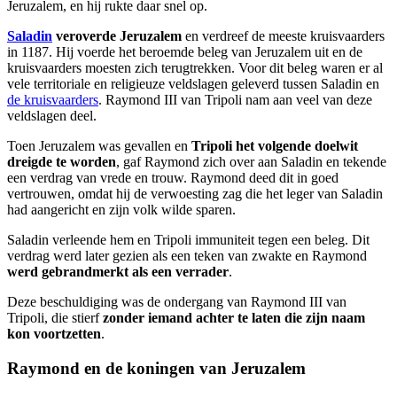
Jeruzalem, en hij rukte daar snel op.
Saladin
veroverde Jeruzalem
en verdreef de meeste kruisvaarders
in 1187. Hij voerde het beroemde beleg van Jeruzalem uit en de
kruisvaarders moesten zich terugtrekken. Voor dit beleg waren er al
vele territoriale en religieuze veldslagen geleverd tussen Saladin en
de kruisvaarders
. Raymond III van Tripoli nam aan veel van deze
veldslagen deel.
Toen Jeruzalem was gevallen en
Tripoli het volgende doelwit
dreigde te worden
, gaf Raymond zich over aan Saladin en tekende
een verdrag van vrede en trouw. Raymond deed dit in goed
vertrouwen, omdat hij de verwoesting zag die het leger van Saladin
had aangericht en zijn volk wilde sparen.
Saladin verleende hem en Tripoli immuniteit tegen een beleg. Dit
verdrag werd later gezien als een teken van zwakte en Raymond
werd gebrandmerkt als een verrader
.
Deze beschuldiging was de ondergang van Raymond III van
Tripoli, die stierf
zonder iemand achter te laten die zijn naam
kon voortzetten
.
Raymond en de koningen van Jeruzalem