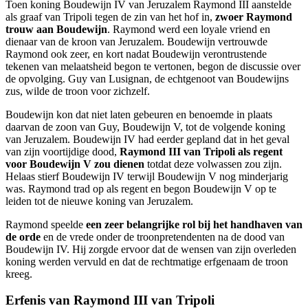
Toen koning Boudewijn IV van Jeruzalem Raymond III aanstelde
als graaf van Tripoli tegen de zin van het hof in,
zwoer Raymond
trouw aan Boudewijn
. Raymond werd een loyale vriend en
dienaar van de kroon van Jeruzalem. Boudewijn vertrouwde
Raymond ook zeer, en kort nadat Boudewijn verontrustende
tekenen van melaatsheid begon te vertonen, begon de discussie over
de opvolging. Guy van Lusignan, de echtgenoot van Boudewijns
zus, wilde de troon voor zichzelf.
Boudewijn kon dat niet laten gebeuren en benoemde in plaats
daarvan de zoon van Guy, Boudewijn V, tot de volgende koning
van Jeruzalem. Boudewijn IV had eerder gepland dat in het geval
van zijn voortijdige dood,
Raymond III van Tripoli als regent
voor Boudewijn V zou dienen
totdat deze volwassen zou zijn.
Helaas stierf Boudewijn IV terwijl Boudewijn V nog minderjarig
was. Raymond trad op als regent en begon Boudewijn V op te
leiden tot de nieuwe koning van Jeruzalem.
Raymond speelde
een zeer belangrijke rol bij het handhaven van
de orde
en de vrede onder de troonpretendenten na de dood van
Boudewijn IV. Hij zorgde ervoor dat de wensen van zijn overleden
koning werden vervuld en dat de rechtmatige erfgenaam de troon
kreeg.
Erfenis van Raymond III van Tripoli