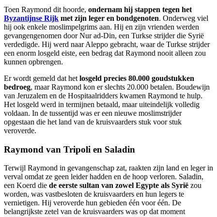
Toen Raymond dit hoorde,
ondernam hij stappen tegen het
Byzantijnse Rijk
met zijn leger en bondgenoten
. Onderweg viel
hij ook enkele moslimpelgrims aan. Hij en zijn vrienden werden
gevangengenomen door Nur ad-Din, een Turkse strijder die Syrië
verdedigde. Hij werd naar Aleppo gebracht, waar de Turkse strijder
een enorm losgeld eiste, een bedrag dat Raymond nooit alleen zou
kunnen opbrengen.
Er wordt gemeld dat het
losgeld precies 80.000 goudstukken
bedroeg
, maar Raymond kon er slechts 20.000 betalen. Boudewijn
van Jeruzalem en de Hospitaalridders kwamen Raymond te hulp.
Het losgeld werd in termijnen betaald, maar uiteindelijk volledig
voldaan. In de tussentijd was er een nieuwe moslimstrijder
opgestaan die het land van de kruisvaarders stuk voor stuk
veroverde.
Raymond van Tripoli en Saladin
Terwijl Raymond in gevangenschap zat, raakten zijn land en leger in
verval omdat ze geen leider hadden en de hoop verloren. Saladin,
een Koerd die
de eerste sultan van zowel Egypte als Syrië
zou
worden, was vastbesloten de kruisvaarders en hun legers te
vernietigen. Hij veroverde hun gebieden één voor één. De
belangrijkste zetel van de kruisvaarders was op dat moment