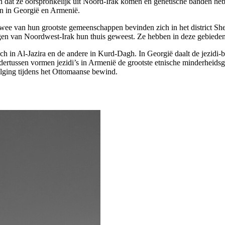
n dat ze oorspronkelijk uit Noord-Irak komen en genetische banden he
n in Georgië en Armenië.
Twee van hun grootste gemeenschappen bevinden zich in het district She
 bergen van Noordwest-Irak hun thuis geweest. Ze hebben in deze gebie
ch in Al-Jazira en de andere in Kurd-Dagh. In Georgië daalt de jezidi
Ondertussen vormen jezidi’s in Armenië de grootste etnische minderheid
lging tijdens het Ottomaanse bewind.