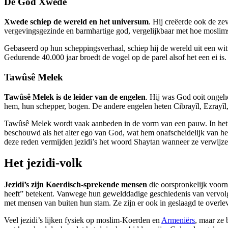
De God Xwede
Xwede schiep de wereld en het universum
. Hij creëerde ook de z
vergevingsgezinde en barmhartige god, vergelijkbaar met hoe moslim
Gebaseerd op hun scheppingsverhaal, schiep hij de wereld uit een witt
Gedurende 40.000 jaar broedt de vogel op de parel alsof het een ei i
Tawûsê Melek
Tawûsê Melek is de leider van de engelen
. Hij was God ooit ongeho
hem, hun schepper, bogen. De andere engelen heten Cibrayîl, Ezrayîl, 
Tawûsê Melek wordt vaak aanbeden in de vorm van een pauw. In het c
beschouwd als het alter ego van God, wat hem onafscheidelijk van hem
deze reden vermijden jezidi’s het woord Shaytan wanneer ze verwijz
Het jezidi-volk
Jezidi’s zijn Koerdisch-sprekende mensen
die oorspronkelijk voorn
heeft” betekent. Vanwege hun gewelddadige geschiedenis van vervolg
met mensen van buiten hun stam. Ze zijn er ook in geslaagd te overlev
Veel jezidi’s lijken fysiek op moslim-Koerden en
Armeniërs
, maar ze