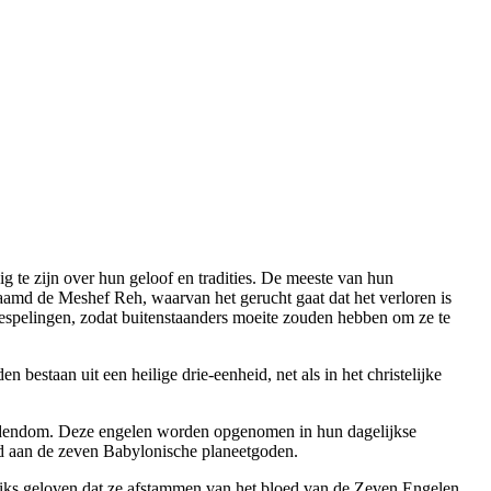
 te zijn over hun geloof en tradities. De meeste van hun
amd de Meshef Reh, waarvan het gerucht gaat dat het verloren is
oespelingen, zodat buitenstaanders moeite zouden hebben om ze te
estaan uit een heilige drie-eenheid, net als in het christelijke
 jodendom. Deze engelen worden opgenomen in hun dagelijkse
d aan de zeven Babylonische planeetgoden.
jeiks geloven dat ze afstammen van het bloed van de Zeven Engelen.