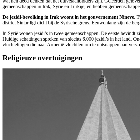
wat hen deed denken dat het duivelaanbidders zijn. Geleerden gelove
gemeenschappen in Irak, Syrië en Turkije, en hebben gemeenschappe
De jezidi-bevolking in Irak woont in het gouvernement Nineve
. 
district Sinjar ligt dicht bij de Syrische grens. Eeuwenlang zijn de
In Syrië wonen jezidi’s in twee gemeenschappen. De eerste bevindt zi
Huidige schattingen spreken van slechts 6.000 jezidi’s in het land. 
vluchtelingen die naar Armenië vluchtten om te ontsnappen aan vervo
Religieuze overtuigingen