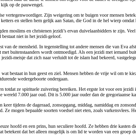
n kijk op de pauwengel.
 vertegenwoordiger. Zijn weigering om te buigen voor mensen beteke
ters en stellen hem gelijk aan Satan, die God in de hel wierp omdat hi
en moslims en christenen jezidi’s ervan duivelaanbidders te zijn. Veel
bestaat niet in het jezidi-geloof.
rest van de mensheid. In tegenstelling tot andere mensen die van Eva af
met buitenstaanders wordt ontmoedigd. Als een jezidi met iemand buite
ezidi-meisje dat zich naar verluidt tot de islam had bekeerd, vastgele
, wat bestaat in hun geest en ziel. Mensen hebben de vrije wil om te k
rtdurende wedergeboorte ondergaan.
 totdat ze spirituele zuivering bereiken. Het ergste lot voor een jezid
de wereld 7.000 jaar oud. Dit is 5.000 jaar ouder dan de gregoriaanse k
Eén keer tijdens de dageraad, zonsopgang, middag, namiddag en zonsond
eid. Ze mogen bepaalde soorten voedsel niet eten, zoals varkensvlees.
euze hoofd en een prins, hun seculiere hoofd. Ze hebben drie kasten die 
at betekent dat het alleen mogelijk is om lid te worden van een groep 