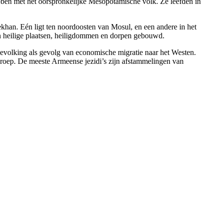
bben met het oorspronkelijke Mesopotamische volk. Ze leefden in
khan. Eén ligt ten noordoosten van Mosul, en een andere in het
den heilige plaatsen, heiligdommen en dorpen gebouwd.
-bevolking als gevolg van economische migratie naar het Westen.
sgroep. De meeste Armeense jezidi’s zijn afstammelingen van