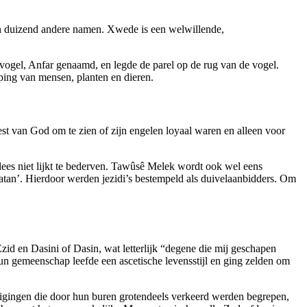
an duizend andere namen. Xwede is een welwillende,
e vogel, Anfar genaamd, en legde de parel op de rug van de vogel.
pping van mensen, planten en dieren.
st van God om te zien of zijn engelen loyaal waren en alleen voor
ees niet lijkt te bederven. Tawûsê Melek wordt ook wel eens
atan’. Hierdoor werden jezidi’s bestempeld als duivelaanbidders. Om
id en Dasini of Dasin, wat letterlijk “degene die mij geschapen
n gemeenschap leefde een ascetische levensstijl en ging zelden om
uigingen die door hun buren grotendeels verkeerd werden begrepen,