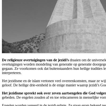
De religieuze overtuigingen van de jezidi’s
draaien om de universele
overtuigingen worden mondeling van generatie op generatie doorgegev
gegaan. Ze voorkomen ook dat buitenstaanders hun heilige tradities l
interpreteren.
Het jezidisme en de islam vertonen veel overeenkomsten, maar ze wijke
geloof. De heilige drie-eenheid is de enige manier waarop jezidi’s 
Het jezidisme spreekt ook over zeven aartsengelen die God volge
gebeden. De engelen zouden af en toe reïncarneren in menselijke v
Engelen worden vereerd in de jezidi-religie. Ze staan erom bekend pe