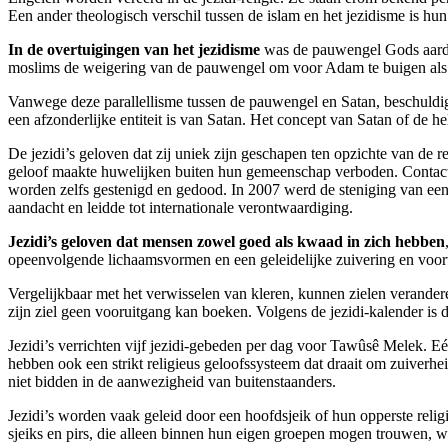
Een ander theologisch verschil tussen de islam en het jezidisme is hu
In de overtuigingen van het jezidisme
was de pauwengel Gods aardse
moslims de weigering van de pauwengel om voor Adam te buigen als ket
Vanwege deze parallellisme tussen de pauwengel en Satan, beschuldigd
een afzonderlijke entiteit is van Satan. Het concept van Satan of de hel 
De jezidi’s geloven dat zij uniek zijn geschapen ten opzichte van de 
geloof maakte huwelijken buiten hun gemeenschap verboden. Contact 
worden zelfs gestenigd en gedood. In 2007 werd de steniging van een j
aandacht en leidde tot internationale verontwaardiging.
Jezidi’s geloven dat mensen zowel goed als kwaad in zich hebben
opeenvolgende lichaamsvormen en een geleidelijke zuivering en voo
Vergelijkbaar met het verwisselen van kleren, kunnen zielen veranderen
zijn ziel geen vooruitgang kan boeken. Volgens de jezidi-kalender is 
Jezidi’s verrichten vijf jezidi-gebeden per dag voor Tawûsê Melek. 
hebben ook een strikt religieus geloofssysteem dat draait om zuiverh
niet bidden in de aanwezigheid van buitenstaanders.
Jezidi’s worden vaak geleid door een hoofdsjeik of hun opperste religi
sjeiks en pirs, die alleen binnen hun eigen groepen mogen trouwen, w