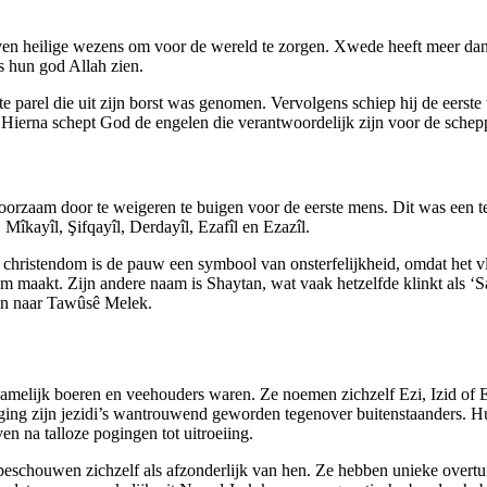
even heilige wezens om voor de wereld te zorgen. Xwede heeft meer d
s hun god Allah zien.
e parel die uit zijn borst was genomen. Vervolgens schiep hij de eerst
s. Hierna schept God de engelen die verantwoordelijk zijn voor de sche
orzaam door te weigeren te buigen voor de eerste mens. Dit was een te
Mîkayîl, Şifqayîl, Derdayîl, Ezafîl en Ezazîl.
hristendom is de pauw een symbool van onsterfelijkheid, omdat het vl
 maakt. Zijn andere naam is Shaytan, wat vaak hetzelfde klinkt als ‘S
en naar Tawûsê Melek.
amelijk boeren en veehouders waren. Ze noemen zichzelf Ezi, Izid of Ez
ing zijn jezidi’s wantrouwend geworden tegenover buitenstaanders. Hu
en na talloze pogingen tot uitroeiing.
 beschouwen zichzelf als afzonderlijk van hen. Ze hebben unieke overt