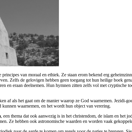
 principes van moraal en ethiek. Ze staan erom bekend erg geheimzinnig
en. Zelfs de gelovigen hebben geen toegang tot hun heilige boek gena
eren en eraan deelnemen. Hun hymnen zitten zelfs vol met cryptische t
n af als het gaat om de manier waarop ze God waarnemen. Jezidi-goden b
God kunnen waarnemen, en het wordt hun object van verering.
n
, een thema dat ook aanwezig is in het christendom, de islam en het
ormen. Ze hebben ook astronomische waarden en worden vaak gekoppel
riodiek naar de aarde te komen om regels voor de naties te brengen. S