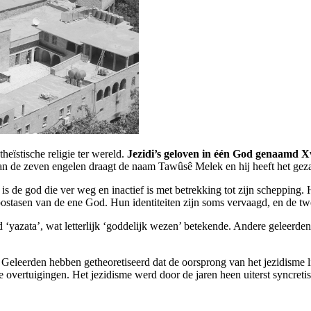
eïstische religie ter wereld.
Jezidi’s geloven in één God genaamd 
 van de zeven engelen draagt de naam Tawûsê Melek en hij heeft het gez
e is de god die ver weg en inactief is met betrekking tot zijn schepping
hypostasen van de ene God. Hun identiteiten zijn soms vervaagd, en de
 ‘yazata’, wat letterlijk ‘goddelijk wezen’ betekende. Andere geleerden
s. Geleerden hebben getheoretiseerd dat de oorsprong van het jezidisme li
 overtuigingen. Het jezidisme werd door de jaren heen uiterst syncret