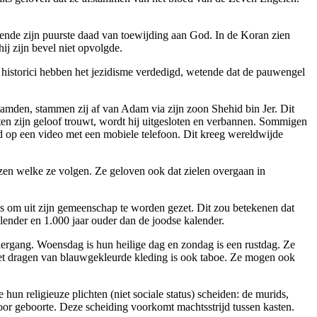
nde zijn puurste daad van toewijding aan God. In de Koran zien
j zijn bevel niet opvolgde.
 historici hebben het jezidisme verdedigd, wetende dat de pauwengel
stamden, stammen zij af van Adam via zijn zoon Shehid bin Jer. Dit
n zijn geloof trouwt, wordt hij uitgesloten en verbannen. Sommigen
gd op een video met een mobiele telefoon. Dit kreeg wereldwijde
iezen welke ze volgen. Ze geloven ook dat zielen overgaan in
i is om uit zijn gemeenschap te worden gezet. Dit zou betekenen dat
alender en 1.000 jaar ouder dan de joodse kalender.
ergang. Woensdag is hun heilige dag en zondag is een rustdag. Ze
 Het dragen van blauwgekleurde kleding is ook taboe. Ze mogen ook
hun religieuze plichten (niet sociale status) scheiden: de murids,
door geboorte. Deze scheiding voorkomt machtsstrijd tussen kasten.