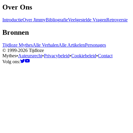
Over Ons
Introductie
Over Jimmy
Bibliografie
Veelgestelde Vragen
Retroversie
Bronnen
Tijdloze Mythes
Alle Verhalen
Alle Artikelen
Personages
© 1999-2026 Tijdloze
Mythes
•
Auteursrecht
•
Privacybeleid
•
Cookiebeleid
•
Contact
Volg ons: