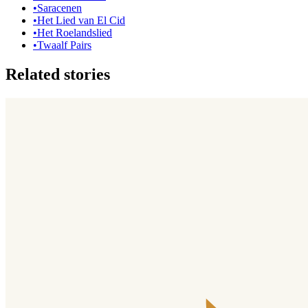
•
Saracenen
•
Het Lied van El Cid
•
Het Roelandslied
•
Twaalf Pairs
Related stories