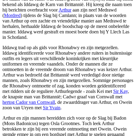
bekend als Iddawg de Karn van Brittannië. Hij kreeg die naam toen
hij berichten overbracht voor
Arthur
aan zijn neef Medrawd
(
Mordred
) tijdens de Slag bij Camlann; in plaats van de woorden
van Arthur op een zachte en vriendelijke manier aan Medrawd te
herhalen, herhaalde Iddawg de boodschap op de meest onbeleefde
manier. Iddawg werd gestraft en moest boete doen bij Y Llech Las
in Schotland.
Iddawg trad op als gids voor Rhonabwy en zijn metgezellen.
Iddawg identificeerde voor Rhonabwy andere ruiters in buitenissige
outfits en legers uit verschillende koninkrijken met kleurrijke
uniformen en vreemde vaandels. Onder de mannen die ze
ontmoetten in de vreemde droom van Rhonabwy was keizer Arthur.
Arthur was bedroefd dat Brittannië werd verdedigd door nietige
mannen, zoals Rhonabwy en zijn metgezellen. Sommige personages
die Rhonabwy ontmoette of zag, konden worden geïdentificeerd
met ridders uit de reguliere Arthurlegende - zoals Kei met
Sir Kay
,
de knapste man van Brittannië; Cadwr graaf van Cornwall met
hertog Cador van Cornwall
, de zwaarddrager van Arthur, en Owein
zoon van Uryen met
Sir Yvain
.
Arthur en zijn mannen bereidden zich voor op de Slag bij Badon
(Mons Badonicus) tegen Osla Grootmes. Toch leek Arthur
betrokken te zijn bij een vreemde ontmoeting met Owein. Owein
stemde ermee in om een bordspel met Arthur te spelen genaamd