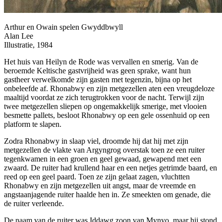
Arthur en Owain spelen Gwyddbwyll
Alan Lee
Illustratie, 1984
Het huis van Heilyn de Rode was vervallen en smerig. Van de
beroemde Keltische gastvrijheid was geen sprake, want hun
gastheer verwelkomde zijn gasten met tegenzin, bijna op het
onbeleefde af. Rhonabwy en zijn metgezellen aten een vreugdeloze
maaltijd voordat ze zich terugtrokken voor de nacht. Terwijl zijn
twee metgezellen sliepen op ongemakkelijk smerige, met vlooien
besmette pallets, besloot Rhonabwy op een gele ossenhuid op een
platform te slapen.
Zodra Rhonabwy in slaap viel, droomde hij dat hij met zijn
metgezellen de vlakte van Argyngrog overstak toen ze een ruiter
tegenkwamen in een groen en geel gewaad, gewapend met een
zwaard. De ruiter had krullend haar en een netjes getrimde baard, en
reed op een geel paard. Toen ze zijn gelaat zagen, vluchtten
Rhonabwy en zijn metgezellen uit angst, maar de vreemde en
angstaanjagende ruiter haalde hen in. Ze smeekten om genade, die
de ruiter verleende.
De naam van de ruiter was Iddawg zoon van Mynyo, maar hij stond