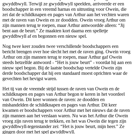
gwyddbwyll. Terwijl ze gwyddbwyll speelden, arriveerde er een
boodschapper in een vreemd harnas en uitrusting voor Owein, die
zei dat de schildknapen en pages van Arthur aan het vechten waren
met de raven van Owein en ze doodden. Owein vroeg Arthur om
zijn mannen terug te roepen, maar Arthur antwoordde alleen: “Jij
bent aan de beurt.” Ze maakten kort daarna een spelletje
gwyddbwyll af en begonnen een nieuw spel.
Nog twee keer zouden twee verschillende boodschappers een
bericht brengen over hoe slecht het met de raven ging. Owein vroeg
Arthur om zijn mannen terug te roepen, maar Arthur gaf Owein
steeds hetzelfde antwoord - “Het is jouw beurt” - voordat hij aan een
nieuw spel begon. Bij de laatste boodschap vertelde Owein zijn
derde boodschapper dat hij een standaard moest oprichten waar de
gevechten het hevigst waren.
Het tij van de vreemde strijd tussen de raven van Owein en de
schildknapen en pages van Arthur begon te keren in het voordeel
van Owein. Dit keer wonnen de raven: ze doodden en
mishandelden de schildknapen en pages van Arthur. Dit keer
kwamen er boodschappers voor Arthur met het nieuws dat de raven
zijn mannen aan het verslaan waren. Nu was het Arthur die Owein
vroeg zijn raven terug te trekken, en het was Owein die tegen zijn
gwyddbwyll-tegenstander zei: “Het is jouw beurt, mijn heer.” Ze
gingen door met het spel gwyddbwyll.