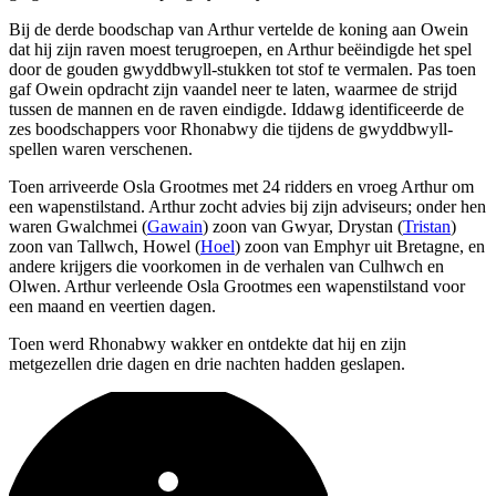
Bij de derde boodschap van Arthur vertelde de koning aan Owein
dat hij zijn raven moest terugroepen, en Arthur beëindigde het spel
door de gouden gwyddbwyll-stukken tot stof te vermalen. Pas toen
gaf Owein opdracht zijn vaandel neer te laten, waarmee de strijd
tussen de mannen en de raven eindigde. Iddawg identificeerde de
zes boodschappers voor Rhonabwy die tijdens de gwyddbwyll-
spellen waren verschenen.
Toen arriveerde Osla Grootmes met 24 ridders en vroeg Arthur om
een wapenstilstand. Arthur zocht advies bij zijn adviseurs; onder hen
waren Gwalchmei (
Gawain
) zoon van Gwyar, Drystan (
Tristan
)
zoon van Tallwch, Howel (
Hoel
) zoon van Emphyr uit Bretagne, en
andere krijgers die voorkomen in de verhalen van Culhwch en
Olwen. Arthur verleende Osla Grootmes een wapenstilstand voor
een maand en veertien dagen.
Toen werd Rhonabwy wakker en ontdekte dat hij en zijn
metgezellen drie dagen en drie nachten hadden geslapen.