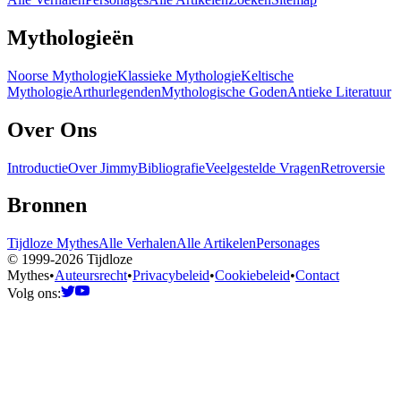
Mythologieën
Noorse Mythologie
Klassieke Mythologie
Keltische
Mythologie
Arthurlegenden
Mythologische Goden
Antieke Literatuur
Over Ons
Introductie
Over Jimmy
Bibliografie
Veelgestelde Vragen
Retroversie
Bronnen
Tijdloze Mythes
Alle Verhalen
Alle Artikelen
Personages
© 1999-2026 Tijdloze
Mythes
•
Auteursrecht
•
Privacybeleid
•
Cookiebeleid
•
Contact
Volg ons: