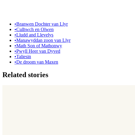
•
Branwen Dochter van Llyr
•
Culhwch en Olwen
•
Lludd and Llevelys
•
Manawyddan zoon van Llyr
•
Math Son of Mathonwy
•
Pwyll Heer van Dyved
•
Taliesin
•
De droom van Maxen
Related stories