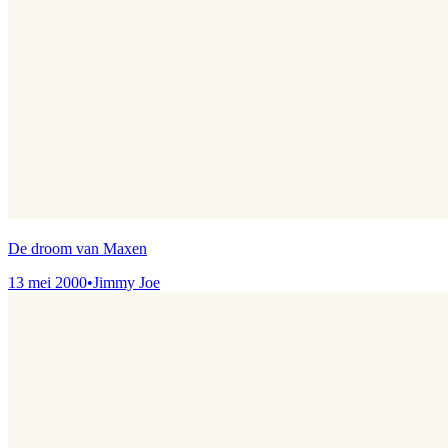
De droom van Maxen
13 mei 2000
•
Jimmy Joe