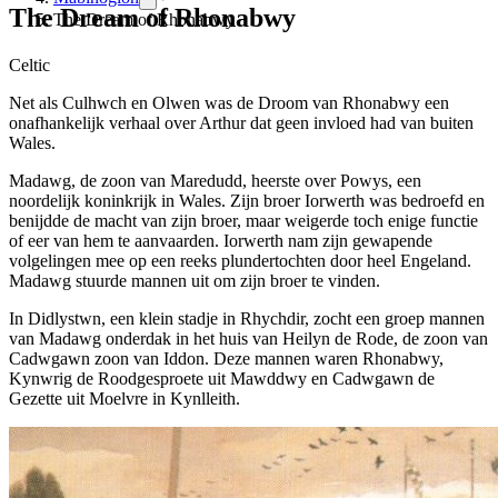
The Dream of Rhonabwy
The Dream of Rhonabwy
Celtic
Net als Culhwch en Olwen was de Droom van Rhonabwy een
onafhankelijk verhaal over Arthur dat geen invloed had van buiten
Wales.
Madawg, de zoon van Maredudd, heerste over Powys, een
noordelijk koninkrijk in Wales. Zijn broer Iorwerth was bedroefd en
benijdde de macht van zijn broer, maar weigerde toch enige functie
of eer van hem te aanvaarden. Iorwerth nam zijn gewapende
volgelingen mee op een reeks plundertochten door heel Engeland.
Madawg stuurde mannen uit om zijn broer te vinden.
In Didlystwn, een klein stadje in Rhychdir, zocht een groep mannen
van Madawg onderdak in het huis van Heilyn de Rode, de zoon van
Cadwgawn zoon van Iddon. Deze mannen waren Rhonabwy,
Kynwrig de Roodgesproete uit Mawddwy en Cadwgawn de
Gezette uit Moelvre in Kynlleith.