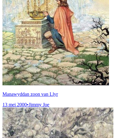
Manawyddan zoon van Llyr
13 mei 2000
•
Jimmy Joe