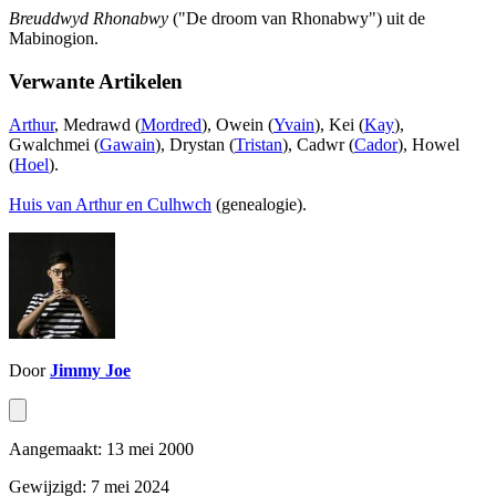
Breuddwyd Rhonabwy
("De droom van Rhonabwy") uit de
Mabinogion.
Verwante Artikelen
Arthur
, Medrawd (
Mordred
), Owein (
Yvain
), Kei (
Kay
),
Gwalchmei (
Gawain
), Drystan (
Tristan
), Cadwr (
Cador
), Howel
(
Hoel
).
Huis van Arthur en Culhwch
(genealogie).
Door
Jimmy Joe
Aangemaakt: 13 mei 2000
Gewijzigd: 7 mei 2024