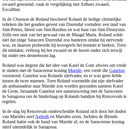
zwaard genoemd, vaak in vergelijking met Arthurs zwaard,
Excalibur.
In de
Chanson de Roland
beschreef Roland de heilige christelijke
relieken die het gouden gevest van Durendal vormden: een tand van
Sint-Petrus, bloed van Sint-Basilius en wat haar van Sint-Dionysius.
Zelfs een stuk van het gewaad van de Maagd Maria. Roland wilde
niet dat enige Saraceen Durendal zou hanteren omdat hij stervende
was, en daarom probeerde hij tevergeefs het lemmet te breken. Toen
dit mislukte, verborg hij het zwaard en de hoorn onder zich terwijl
hij onder een denneboom lag.
Roland was degene die het idee van Karel de Gute afwees om vrede
te sluiten met de Saraceense koning
Marsile
, een vrede die
Ganelon
voorstond. Ganelon was Rolands stiefvader, en er was geen liefde
tussen de twee mannen. Toen Roland voorstelde dat zijn stiefvader
als ambassadeur naar Marsile zou worden gezonden namens Karel
de Grote, beraamde Ganelon een samenzwering met de Saracenen
in Saragossa om de hinderlaag op Rolands bataljon bij Rencesvals te
regelen.
In de slag bij Rencesvals onderscheidde Roland zich door het doden
van Marsiles neef
Aelroth
en Marsiles zoon, Jurfaleu de Blonde.
Roland hakte ook de hand van Marsile af, en de Saraceense koning
stierf uiteindelijk in Saragossa.