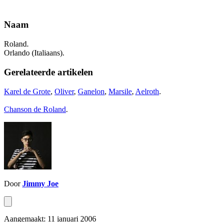
Naam
Roland.
Orlando (Italiaans).
Gerelateerde artikelen
Karel de Grote
,
Oliver
,
Ganelon
,
Marsile
,
Aelroth
.
Chanson de Roland
.
Door
Jimmy Joe
Aangemaakt: 11 januari 2006