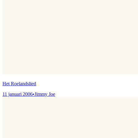
Het Roelandslied
11 januari 2006
•
Jimmy Joe