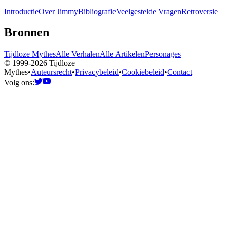
Introductie
Over Jimmy
Bibliografie
Veelgestelde Vragen
Retroversie
Bronnen
Tijdloze Mythes
Alle Verhalen
Alle Artikelen
Personages
© 1999-2026 Tijdloze
Mythes
•
Auteursrecht
•
Privacybeleid
•
Cookiebeleid
•
Contact
Volg ons: