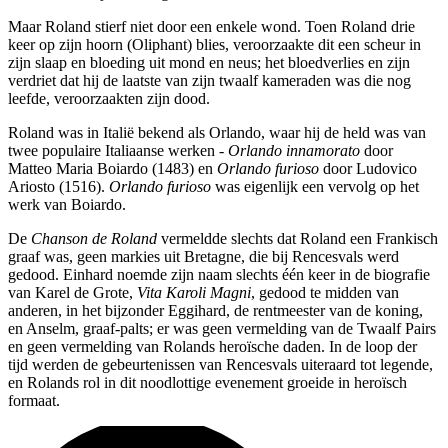
Maar Roland stierf niet door een enkele wond. Toen Roland drie
keer op zijn hoorn (Oliphant) blies, veroorzaakte dit een scheur in
zijn slaap en bloeding uit mond en neus; het bloedverlies en zijn
verdriet dat hij de laatste van zijn twaalf kameraden was die nog
leefde, veroorzaakten zijn dood.
Roland was in Italië bekend als Orlando, waar hij de held was van
twee populaire Italiaanse werken -
Orlando innamorato
door
Matteo Maria Boiardo (1483) en
Orlando furioso
door Ludovico
Ariosto (1516).
Orlando furioso
was eigenlijk een vervolg op het
werk van Boiardo.
De
Chanson de Roland
vermeldde slechts dat Roland een Frankisch
graaf was, geen markies uit Bretagne, die bij Rencesvals werd
gedood. Einhard noemde zijn naam slechts één keer in de biografie
van Karel de Grote,
Vita Karoli Magni
, gedood te midden van
anderen, in het bijzonder Eggihard, de rentmeester van de koning,
en Anselm, graaf-palts; er was geen vermelding van de Twaalf Pairs
en geen vermelding van Rolands heroïsche daden. In de loop der
tijd werden de gebeurtenissen van Rencesvals uiteraard tot legende,
en Rolands rol in dit noodlottige evenement groeide in heroïsch
formaat.