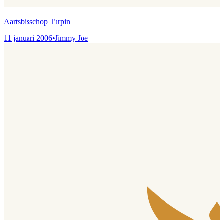
Aartsbisschop Turpin
11 januari 2006
•
Jimmy Joe