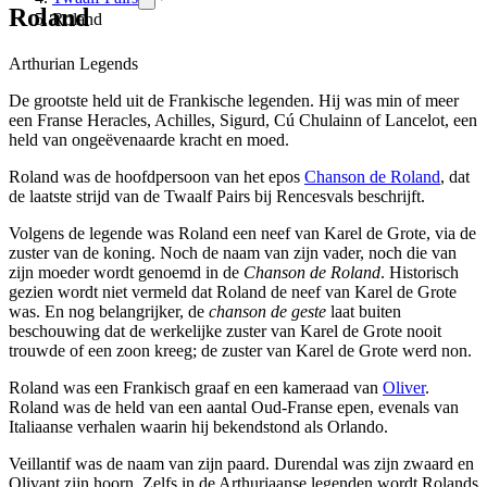
Roland
Roland
Arthurian Legends
De grootste held uit de Frankische legenden. Hij was min of meer
een Franse Heracles, Achilles, Sigurd, Cú Chulainn of Lancelot, een
held van ongeëvenaarde kracht en moed.
Roland was de hoofdpersoon van het epos
Chanson de Roland
, dat
de laatste strijd van de Twaalf Pairs bij Rencesvals beschrijft.
Volgens de legende was Roland een neef van Karel de Grote, via de
zuster van de koning. Noch de naam van zijn vader, noch die van
zijn moeder wordt genoemd in de
Chanson de Roland
. Historisch
gezien wordt niet vermeld dat Roland de neef van Karel de Grote
was. En nog belangrijker, de
chanson de geste
laat buiten
beschouwing dat de werkelijke zuster van Karel de Grote nooit
trouwde of een zoon kreeg; de zuster van Karel de Grote werd non.
Roland was een Frankisch graaf en een kameraad van
Oliver
.
Roland was de held van een aantal Oud-Franse epen, evenals van
Italiaanse verhalen waarin hij bekendstond als Orlando.
Veillantif was de naam van zijn paard. Durendal was zijn zwaard en
Olivant zijn hoorn. Zelfs in de Arthuriaanse legenden wordt Rolands