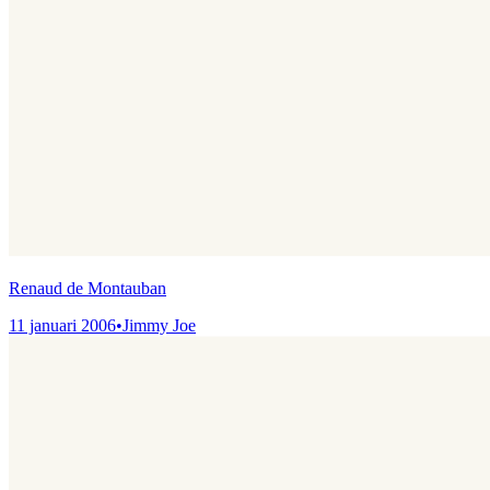
Renaud de Montauban
11 januari 2006
•
Jimmy Joe