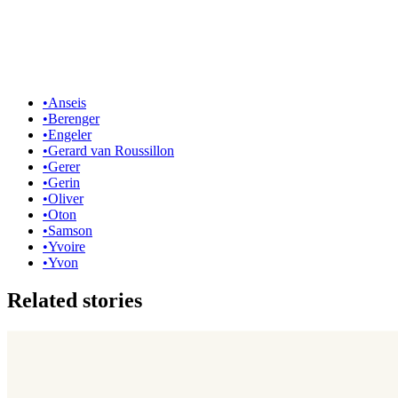
•
Anseis
•
Berenger
•
Engeler
•
Gerard van Roussillon
•
Gerer
•
Gerin
•
Oliver
•
Oton
•
Samson
•
Yvoire
•
Yvon
Related stories