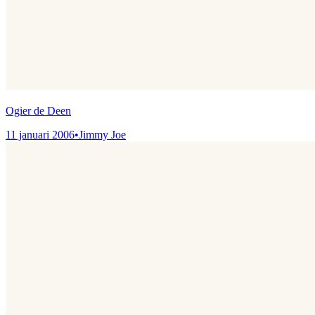
Ogier de Deen
11 januari 2006
•
Jimmy Joe