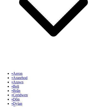
•
Aeron
•
Aranrhod
•
Arawn
•
Beli
•
Brân
•
Ceridwen
•
Dôn
•
Dylan