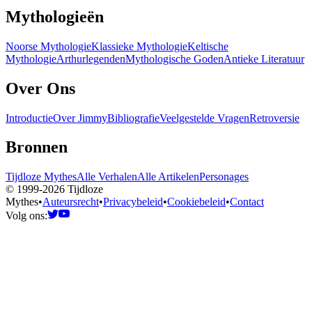
Mythologieën
Noorse Mythologie
Klassieke Mythologie
Keltische
Mythologie
Arthurlegenden
Mythologische Goden
Antieke Literatuur
Over Ons
Introductie
Over Jimmy
Bibliografie
Veelgestelde Vragen
Retroversie
Bronnen
Tijdloze Mythes
Alle Verhalen
Alle Artikelen
Personages
© 1999-2026 Tijdloze
Mythes
•
Auteursrecht
•
Privacybeleid
•
Cookiebeleid
•
Contact
Volg ons: