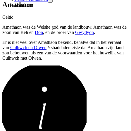
Amathaon
Amathaon
Celtic
Amathaon was de Welshe god van de landbouw. Amathaon was de
zoon van Beli en
Don
, en de broer van
Gwydyon
.
Er is niet veel over Amathaon bekend, behalve dat in het verhaal
van
Culhwch en Olwen
Ysbaddaden eiste dat Amathaon zijn land
zou bebouwen als een van de voorwaarden voor het huwelijk van
Culhwch met Olwen.