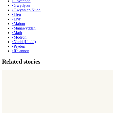
•
Govannon
•
Gwydyon
•
Gwynn ap Nudd
•
Lleu
•
Llyr
•
Mabon
•
Manawyddan
•
Math
•
Modron
•
Nudd (Lludd)
•
Pryderi
•
Rhiannon
Related stories