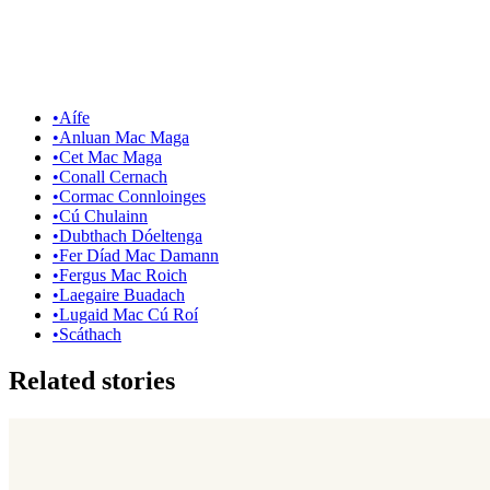
•
Aífe
•
Anluan Mac Maga
•
Cet Mac Maga
•
Conall Cernach
•
Cormac Connloinges
•
Cú Chulainn
•
Dubthach Dóeltenga
•
Fer Díad Mac Damann
•
Fergus Mac Roich
•
Laegaire Buadach
•
Lugaid Mac Cú Roí
•
Scáthach
Related stories