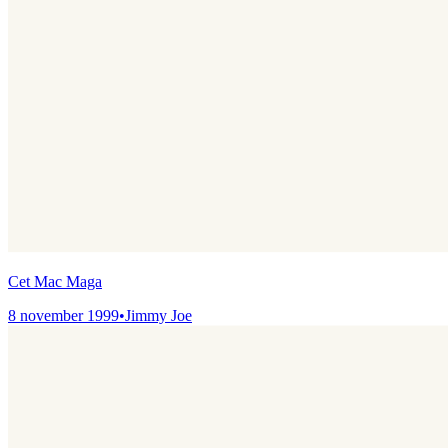
Cet Mac Maga
8 november 1999
•
Jimmy Joe