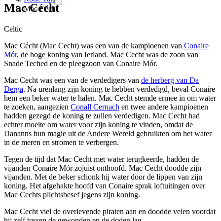
Mac Cécht
Mac Cécht
Celtic
Mac Cécht (Mac Cecht) was een van de kampioenen van
Conaire
Mór
, de hoge koning van Ierland. Mac Cecht was de zoon van
Snade Teched en de pleegzoon van Conaire Mór.
Mac Cecht was een van de verdedigers van
de herberg van Da
Derga
. Na urenlang zijn koning te hebben verdedigd, beval Conaire
hem een beker water te halen. Mac Cecht stemde ermee in om water
te zoeken, aangezien
Conall Cernach
en twee andere kampioenen
hadden gezegd de koning te zullen verdedigen. Mac Cecht had
echter moeite om water voor zijn koning te vinden, omdat de
Dananns hun magie uit de Andere Wereld gebruikten om het water
in de meren en stromen te verbergen.
Tegen de tijd dat Mac Cecht met water terugkeerde, hadden de
vijanden Conaire Mór zojuist onthoofd. Mac Cecht doodde zijn
vijanden. Met de beker schonk hij water door de lippen van zijn
koning. Het afgehakte hoofd van Conaire sprak loftuitingen over
Mac Cechts plichtsbesef jegens zijn koning.
Mac Cecht viel de overlevende piraten aan en doodde velen voordat
hij zelf tussen de gewonden en de doden lag.