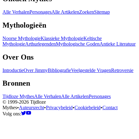
Alle Verhalen
Personages
Alle Artikelen
Zoeken
Sitemap
Mythologieën
Noorse Mythologie
Klassieke Mythologie
Keltische
Mythologie
Arthurlegenden
Mythologische Goden
Antieke Literatuur
Over Ons
Introductie
Over Jimmy
Bibliografie
Veelgestelde Vragen
Retroversie
Bronnen
Tijdloze Mythes
Alle Verhalen
Alle Artikelen
Personages
© 1999-2026 Tijdloze
Mythes
•
Auteursrecht
•
Privacybeleid
•
Cookiebeleid
•
Contact
Volg ons: