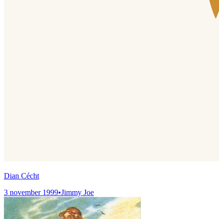
Dian Cécht
3 november 1999
•
Jimmy Joe