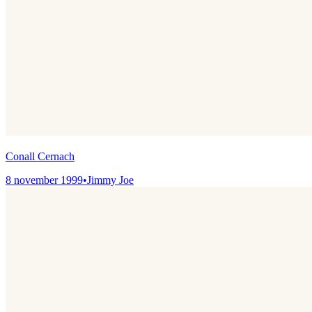
Conall Cernach
8 november 1999
•
Jimmy Joe