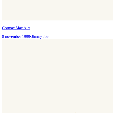
Cormac Mac Airt
8 november 1999
•
Jimmy Joe