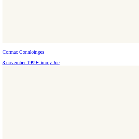
Cormac Connloinges
8 november 1999
•
Jimmy Joe